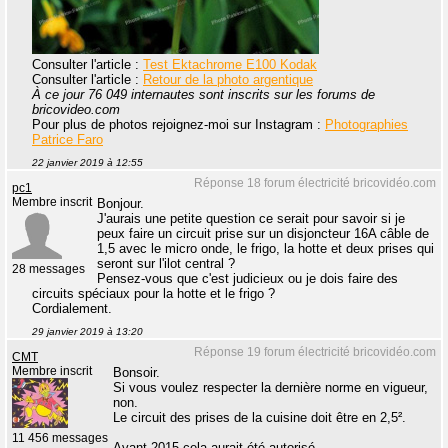
Consulter l'article :
Test Ektachrome E100 Kodak
Consulter l'article :
Retour de la photo argentique
À ce jour 76 049 internautes sont inscrits sur les forums de
bricovideo.com
Pour plus de photos rejoignez-moi sur Instagram :
Photographies
Patrice Faro
22 janvier 2019 à 12:55
Réponse 18 forum électricité bricovidéo.com
pc1
Membre inscrit
Bonjour.
J'aurais une petite question ce serait pour savoir si je
peux faire un circuit prise sur un disjoncteur 16A câble de
1,5 avec le micro onde, le frigo, la hotte et deux prises qui
seront sur l'ilot central ?
28 messages
Pensez-vous que c'est judicieux ou je dois faire des
circuits spéciaux pour la hotte et le frigo ?
Cordialement.
29 janvier 2019 à 13:20
Réponse 19 forum électricité bricovidéo.com
CMT
Membre inscrit
Bonsoir.
Si vous voulez respecter la dernière norme en vigueur,
non.
Le circuit des prises de la cuisine doit être en 2,5².
11 456 messages
Avant 2015 cela aurait été autorisé.