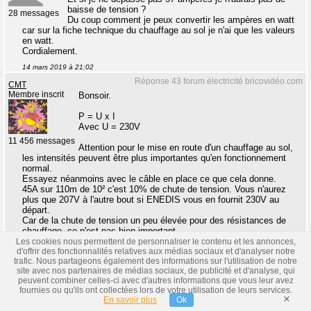
baisse de tension ?
28 messages
Du coup comment je peux convertir les ampères en watt
car sur la fiche technique du chauffage au sol je n'ai que les valeurs
en watt.
Cordialement.
14 mars 2019 à 21:02
Réponse 43 forum électricité bricovidéo.com
CMT
Membre inscrit
Bonsoir.
P = U x I
Avec U = 230V
11 456 messages
Attention pour le mise en route d'un chauffage au sol,
les intensités peuvent être plus importantes qu'en fonctionnement
normal.
Essayez néanmoins avec le câble en place ce que cela donne.
45A sur 110m de 10² c'est 10% de chute de tension. Vous n'aurez
plus que 207V à l'autre bout si ENEDIS vous en fournit 230V au
départ.
Car de la chute de tension un peu élevée pour des résistances de
chauffage, ce n'est pas bien important.
Évitez quand même de mettre le chauffe-eau en route en même
Les cookies nous permettent de personnaliser le contenu et les annonces,
temps.
d'offrir des fonctionnalités relatives aux médias sociaux et d'analyser notre
trafic. Nous partageons également des informations sur l'utilisation de notre
Mais si vous êtes en bout de ligne et qu'ENEDIS ne vous fournit que
site avec nos partenaires de médias sociaux, de publicité et d'analyse, qui
210V, cela va commencer à faire juste.
peuvent combiner celles-ci avec d'autres informations que vous leur avez
14 mars 2019 à 21:49
fournies ou qu'ils ont collectées lors de votre utilisation de leurs services.
×
En savoir plus
Ok
Réponse 44 forum électricité bricovidéo.com
CanecoBT