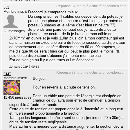
12 mars 2019 à 23:42
Réponse 32 forum électricité bricovidéo.com
pc1
Membre inscrit
D'accord je comprends mieux.
Du coup si sur les 4 câbles qui descendent du poteau je
prends une phase et le neutre (c'est bien ça qui arrive du
poteau 3 phases et le 4ème c'est bien un neutre ??).
Je prends une paire de fouet que je raccorde à cette
28 messages
phase et ce neutre, de là je branche mon câble de
2x70mm² en cuivre et je vais 110m plus loin à mon compteur qui est
dans la maison ou avec une paire de fouet je raccorde au disjoncteur
de branchement que j’achète directement en 60 ou 90 ampères, je
me dis que 90 ce serait bien car qui peut le plus peut le moins ?!!...
puis de ce disjoncteur d'abonné j'alimente mon tableau.
Est-ce bien ça ou il y a des trucs qui m’échappent.
13 mars 2019 à 05:35
Réponse 33 forum électricité bricovidéo.com
CMT
Membre inscrit
Bonjour.
Pour en revenir à la chute de tension.
Dans un câble une partie de l'énergie est dissipée en
11 456 messages
chaleur ce qui aura pour effet de diminuer la tension
disponible à l'autre extrémité.
Cette chute de tension est proportionnelle à l'intensité et la longueur
et inversement proportionnelle à la section.
Tant que les longueurs de câble sont courtes (moins de 20 à 30m) la
chute de tension reste négligeable.
Mais au fur et à mesure que la distance augmente, la section devra