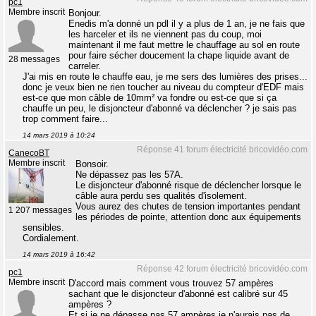
pc1
Membre inscrit
Bonjour.
Enedis m'a donné un pdl il y a plus de 1 an, je ne fais que
les harceler et ils ne viennent pas du coup, moi
maintenant il me faut mettre le chauffage au sol en route
pour faire sécher doucement la chape liquide avant de
28 messages
carreler.
J'ai mis en route le chauffe eau, je me sers des lumières des prises...
donc je veux bien ne rien toucher au niveau du compteur d'EDF mais
est-ce que mon câble de 10mm² va fondre ou est-ce que si ça
chauffe un peu, le disjoncteur d'abonné va déclencher ? je sais pas
trop comment faire...
14 mars 2019 à 10:24
Réponse 41 forum électricité bricovidéo.com
CanecoBT
Membre inscrit
Bonsoir.
Ne dépassez pas les 57A.
Le disjoncteur d'abonné risque de déclencher lorsque le
câble aura perdu ses qualités d'isolement.
Vous aurez des chutes de tension importantes pendant
1 207 messages
les périodes de pointe, attention donc aux équipements
sensibles.
Cordialement.
14 mars 2019 à 16:42
Réponse 42 forum électricité bricovidéo.com
pc1
Membre inscrit
D'accord mais comment vous trouvez 57 ampères
sachant que le disjoncteur d'abonné est calibré sur 45
ampères ?
Et si je ne dépasse pas 57 ampères je n'aurais pas de