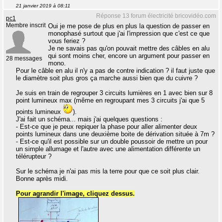
21 janvier 2019 à 08:11
Réponse 13 forum électricité bricovidéo.com
pc1
Membre inscrit
Oui je me pose de plus en plus la question de passer en
monophasé surtout que j'ai l'impression que c'est ce que
vous feriez ?
Je ne savais pas qu'on pouvait mettre des câbles en alu
qui sont moins cher, encore un argument pour passer en
28 messages
mono.
Pour le câble en alu il n'y a pas de contre indication ? il faut juste que
le diamètre soit plus gros ça marche aussi bien que du cuivre ?
Je suis en train de regrouper 3 circuits lumières en 1 avec bien sur 8
point lumineux max (même en regroupant mes 3 circuits j'ai que 5
points lumineux
).
J'ai fait un schéma... mais j'ai quelques questions :
- Est-ce que je peux repiquer la phase pour aller alimenter deux
points lumineux dans une deuxième boite de dérivation située à 7m ?
- Est-ce qu'il est possible sur un double poussoir de mettre un pour
un simple allumage et l'autre avec une alimentation différente un
télérupteur ?
Sur le schéma je n'ai pas mis la terre pour que ce soit plus clair.
Bonne après midi.
Pour agrandir l'image, cliquez dessus.