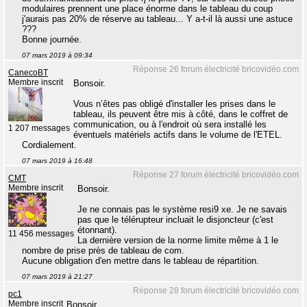
modulaires prennent une place énorme dans le tableau du coup
j'aurais pas 20% de réserve au tableau... Y a-t-il là aussi une astuce
???
Bonne journée.
07 mars 2019 à 09:34
Réponse 26 forum électricité bricovidéo.com
CanecoBT
Membre inscrit
Bonsoir.
Vous n’êtes pas obligé d'installer les prises dans le
tableau, ils peuvent être mis à côté, dans le coffret de
communication, ou à l'endroit où sera installé les
1 207 messages
éventuels matériels actifs dans le volume de l'ETEL.
Cordialement.
07 mars 2019 à 16:48
Réponse 27 forum électricité bricovidéo.com
CMT
Membre inscrit
Bonsoir.
Je ne connais pas le système resi9 xe. Je ne savais
pas que le télérupteur incluait le disjoncteur (c'est
étonnant).
11 456 messages
La dernière version de la norme limite même à 1 le
nombre de prise près de tableau de com.
Aucune obligation d'en mettre dans le tableau de répartition.
07 mars 2019 à 21:27
Réponse 28 forum électricité bricovidéo.com
pc1
Membre inscrit
Bonsoir.