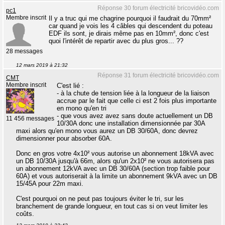
Réponse 30 forum électricité bricovidéo.com
pc1
Membre inscrit
Il y a truc qui me chagrine pourquoi il faudrait du 70mm²
car quand je vois les 4 câbles qui descendent du poteau
EDF ils sont, je dirais même pas en 10mm², donc c'est
quoi l'intérêt de repartir avec du plus gros... ??
28 messages
12 mars 2019 à 21:32
Réponse 31 forum électricité bricovidéo.com
CMT
Membre inscrit
C'est lié :
- à la chute de tension liée à la longueur de la liaison
accrue par le fait que celle ci est 2 fois plus importante
en mono qu'en tri
- que vous avez avez sans doute actuellement un DB
11 456 messages
10/30A donc une installation dimensionnée par 30A
maxi alors qu'en mono vous aurez un DB 30/60A, donc devrez
dimensionner pour absorber 60A.
Donc en gros votre 4x10² vous autorise un abonnement 18kVA avec
un DB 10/30A jusqu'à 66m, alors qu'un 2x10² ne vous autorisera pas
un abonnement 12kVA avec un DB 30/60A (section trop faible pour
60A) et vous autoriserait à la limite un abonnement 9kVA avec un DB
15/45A pour 22m maxi.
C'est pourquoi on ne peut pas toujours éviter le tri, sur les
branchement de grande longueur, en tout cas si on veut limiter les
coûts.