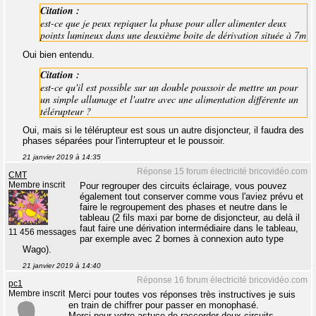
Citation :
est-ce que je peux repiquer la phase pour aller alimenter deux
points lumineux dans une deuxième boite de dérivation située à 7m
Oui bien entendu.
Citation :
est-ce qu'il est possible sur un double poussoir de mettre un pour
un simple allumage et l'autre avec une alimentation différente un
télérupteur ?
Oui, mais si le télérupteur est sous un autre disjoncteur, il faudra des
phases séparées pour l'interrupteur et le poussoir.
21 janvier 2019 à 14:35
Réponse 15 forum électricité bricovidéo.com
CMT
Membre inscrit
Pour regrouper des circuits éclairage, vous pouvez
également tout conserver comme vous l'aviez prévu et
faire le regroupement des phases et neutre dans le
tableau (2 fils maxi par borne de disjoncteur, au delà il
faut faire une dérivation intermédiaire dans le tableau,
11 456 messages
par exemple avec 2 bornes à connexion auto type
Wago).
21 janvier 2019 à 14:40
Réponse 16 forum électricité bricovidéo.com
pc1
Membre inscrit
Merci pour toutes vos réponses très instructives je suis
en train de chiffrer pour passer en monophasé.
Merci pour votre astuce de raccorder deux circuits