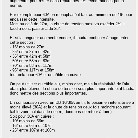
augmenter pour rester dans l'épure des 2% recommandés par la
norme.
Par exemple pour 60A en monophasé il faut au minimum de 16² pour
encaisser cette intensité.
Mais au delà de 27m, la chute de tension maxi va excéder 2% il
faudra donc passer à du 25².
Et si la longueur augmente encore, il faudra continuer à augmenter
cette section :
- 16² moins de 27m
- 25² entre 27m et 42m
- 35² entre 42m et 58m
- 50² entre 58m et 83m
- 70² entre 83m et 117m
- 95² entre 117m et 158m
tout cela pour 60A et un câble en cuivre.
On peut utiliser du câble alu, moins cher, mais la résistivité de l'alu
étant plus élevée, la chute de tension sera plus importante et il faudra
donc mettre des sections plus importantes.
En comparaison avec un DB 10/30A en tri, le besoin en intensité sera
moins élevé (30A) et la chute de tension deux fois moindre (courant
faible voire nul dans le neutre, donc pas de retour à faire).
Soit pour 30A en cuivre :
- 10² moins de 66m
- 16² entre 66m et 107m
- 25² entre 107m et 166m