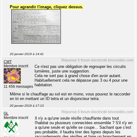
Pour agrandir l'image, cliquez dessus.
20 janvier 2019 à 14:41
Réponse 5 forum électricité bricovidéo.com
CMT
Membre inscrit
Ce n'est pas une obligation de regrouper les circuits
lumières, juste une suggestion.
Cela ne sert pas à grand chose d'en avoir autant.
Habituellement cela ne dépasse pas 3 ou 4 pour une
habitation.
11 456 messages
Même si le chauffage au sol est en mono, vous pouvez le raccorder
en tri en mettant un ID tetra et un disjoncteur tetra.
20 janvier 2019 à 17:13
Réponse 6 forum électricité bricovidéo.com
GL
Membre inscrit
Il n'y a qu'une seule résille chauffante dans tout
l'habitat ou plusieurs connectées ensemble ? S'il n'y en
a qu'une seule et qu'elle se coupe... Sachant que c'est
peu probable, il faudra tirer des lignes depuis les
raccordements des résilles et faire un branchement en