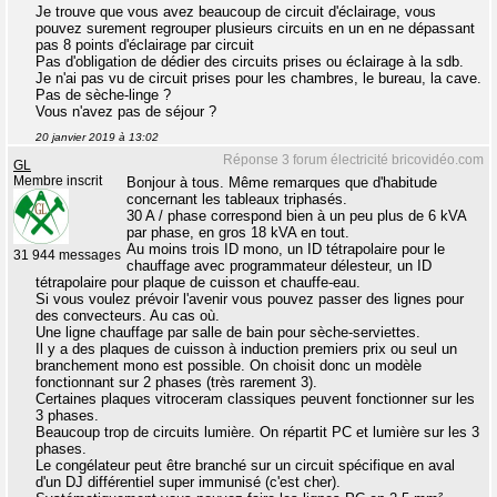
Je trouve que vous avez beaucoup de circuit d'éclairage, vous
pouvez surement regrouper plusieurs circuits en un en ne dépassant
pas 8 points d'éclairage par circuit
Pas d'obligation de dédier des circuits prises ou éclairage à la sdb.
Je n'ai pas vu de circuit prises pour les chambres, le bureau, la cave.
Pas de sèche-linge ?
Vous n'avez pas de séjour ?
20 janvier 2019 à 13:02
Réponse 3 forum électricité bricovidéo.com
GL
Membre inscrit
Bonjour à tous. Même remarques que d'habitude
concernant les tableaux triphasés.
30 A / phase correspond bien à un peu plus de 6 kVA
par phase, en gros 18 kVA en tout.
Au moins trois ID mono, un ID tétrapolaire pour le
31 944 messages
chauffage avec programmateur délesteur, un ID
tétrapolaire pour plaque de cuisson et chauffe-eau.
Si vous voulez prévoir l'avenir vous pouvez passer des lignes pour
des convecteurs. Au cas où.
Une ligne chauffage par salle de bain pour sèche-serviettes.
Il y a des plaques de cuisson à induction premiers prix ou seul un
branchement mono est possible. On choisit donc un modèle
fonctionnant sur 2 phases (très rarement 3).
Certaines plaques vitroceram classiques peuvent fonctionner sur les
3 phases.
Beaucoup trop de circuits lumière. On répartit PC et lumière sur les 3
phases.
Le congélateur peut être branché sur un circuit spécifique en aval
d'un DJ différentiel super immunisé (c'est cher).