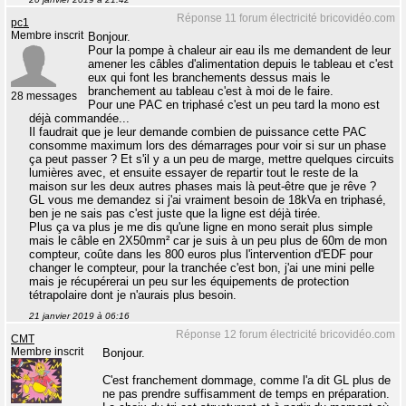
Réponse 11 forum électricité bricovidéo.com
pc1
Membre inscrit
Bonjour.
Pour la pompe à chaleur air eau ils me demandent de leur
amener les câbles d'alimentation depuis le tableau et c'est
eux qui font les branchements dessus mais le
branchement au tableau c'est à moi de le faire.
28 messages
Pour une PAC en triphasé c'est un peu tard la mono est
déjà commandée...
Il faudrait que je leur demande combien de puissance cette PAC
consomme maximum lors des démarrages pour voir si sur un phase
ça peut passer ? Et s'il y a un peu de marge, mettre quelques circuits
lumières avec, et ensuite essayer de repartir tout le reste de la
maison sur les deux autres phases mais là peut-être que je rêve ?
GL vous me demandez si j'ai vraiment besoin de 18kVa en triphasé,
ben je ne sais pas c'est juste que la ligne est déjà tirée.
Plus ça va plus je me dis qu'une ligne en mono serait plus simple
mais le câble en 2X50mm² car je suis à un peu plus de 60m de mon
compteur, coûte dans les 800 euros plus l'intervention d'EDF pour
changer le compteur, pour la tranchée c'est bon, j'ai une mini pelle
mais je récupérerai un peu sur les équipements de protection
tétrapolaire dont je n'aurais plus besoin.
21 janvier 2019 à 06:16
Réponse 12 forum électricité bricovidéo.com
CMT
Membre inscrit
Bonjour.
C'est franchement dommage, comme l'a dit GL plus de
ne pas prendre suffisamment de temps en préparation.