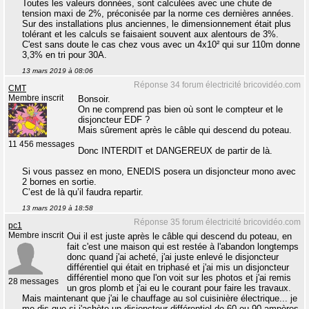
Toutes les valeurs données, sont calculées avec une chute de
tension maxi de 2%, préconisée par la norme ces dernières années.
Sur des installations plus anciennes, le dimensionnement était plus
tolérant et les calculs se faisaient souvent aux alentours de 3%.
C'est sans doute le cas chez vous avec un 4x10² qui sur 110m donne
3,3% en tri pour 30A.
13 mars 2019 à 08:06
Réponse 34 forum électricité bricovidéo.com
CMT
Membre inscrit
Bonsoir.
On ne comprend pas bien où sont le compteur et le
disjoncteur EDF ?
Mais sûrement après le câble qui descend du poteau.
11 456 messages
Donc INTERDIT et DANGEREUX de partir de là.
Si vous passez en mono, ENEDIS posera un disjoncteur mono avec
2 bornes en sortie.
C’est de là qu’il faudra repartir.
13 mars 2019 à 18:58
Réponse 35 forum électricité bricovidéo.com
pc1
Membre inscrit
Oui il est juste après le câble qui descend du poteau, en
fait c'est une maison qui est restée à l'abandon longtemps
donc quand j'ai acheté, j'ai juste enlevé le disjoncteur
différentiel qui était en triphasé et j'ai mis un disjoncteur
différentiel mono que l'on voit sur les photos et j'ai remis
28 messages
un gros plomb et j'ai eu le courant pour faire les travaux.
Mais maintenant que j'ai le chauffage au sol cuisinière électrique... je
me dis que si j'achète un disjoncteur différentiel de 60 ou 90 ampères