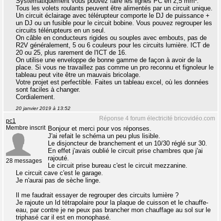
Systématiquement vous pouvez faire les lignes PC en 2,5 mm².
Tous les volets roulants peuvent être alimentés par un circuit unique.
Un circuit éclairage avec télérupteur comporte le DJ de puissance +
un DJ ou un fusible pour le circuit bobine. Vous pouvez regrouper les
circuits télérupteurs en un seul.
On câble en conducteurs rigides ou souples avec embouts, pas de
R2V généralement, 5 ou 6 couleurs pour les circuits lumière. ICT de
20 ou 25, plus rarement de l'ICT de 16.
On utilise une enveloppe de bonne gamme de façon à avoir de la
place. Si vous ne travaillez pas comme un pro reconnu et fignoleur le
tableau peut vite être un mauvais bricolage.
Votre projet est perfectible. Faites un tableau excel, où les données
sont faciles à changer.
Cordialement.
20 janvier 2019 à 13:52
Réponse 4 forum électricité bricovidéo.com
pc1
Membre inscrit
Bonjour et merci pour vos réponses.
J'ai refait le schéma un peu plus lisible.
Le disjoncteur de branchement et un 10/30 réglé sur 30.
En effet j'avais oublié le circuit prise chambres que j'ai
rajouté.
28 messages
Le circuit prise bureau c'est le circuit mezzanine.
Le circuit cave c'est le garage.
Je n'aurai pas de sèche linge.
Il me faudrait essayer de regrouper des circuits lumière ?
Je rajoute un Id tétrapolaire pour la plaque de cuisson et le chauffe-
eau, par contre je ne peux pas brancher mon chauffage au sol sur le
triphasé car il est en monophasé.