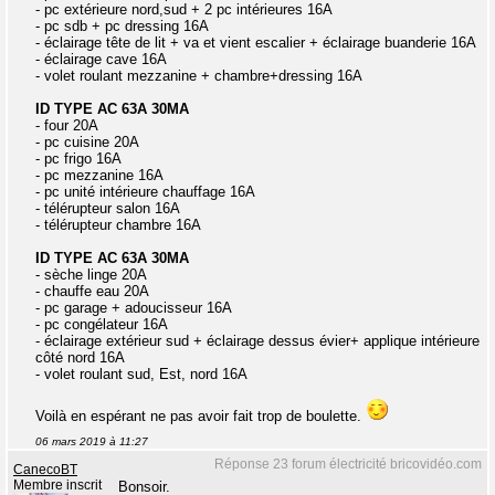
- pc extérieure nord,sud + 2 pc intérieures 16A
- pc sdb + pc dressing 16A
- éclairage tête de lit + va et vient escalier + éclairage buanderie 16A
- éclairage cave 16A
- volet roulant mezzanine + chambre+dressing 16A
ID TYPE AC 63A 30MA
- four 20A
- pc cuisine 20A
- pc frigo 16A
- pc mezzanine 16A
- pc unité intérieure chauffage 16A
- télérupteur salon 16A
- télérupteur chambre 16A
ID TYPE AC 63A 30MA
- sèche linge 20A
- chauffe eau 20A
- pc garage + adoucisseur 16A
- pc congélateur 16A
- éclairage extérieur sud + éclairage dessus évier+ applique intérieure
côté nord 16A
- volet roulant sud, Est, nord 16A
Voilà en espérant ne pas avoir fait trop de boulette.
06 mars 2019 à 11:27
Réponse 23 forum électricité bricovidéo.com
CanecoBT
Membre inscrit
Bonsoir.