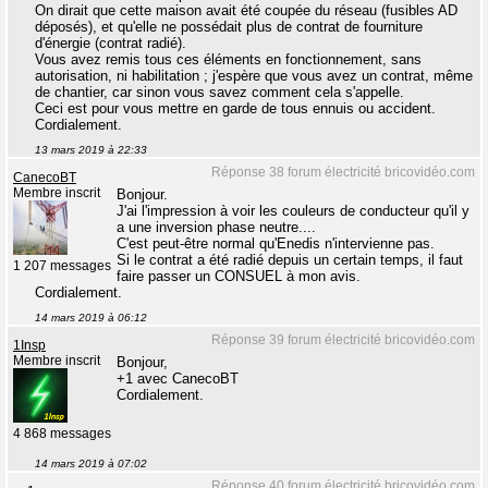
On dirait que cette maison avait été coupée du réseau (fusibles AD
déposés), et qu'elle ne possédait plus de contrat de fourniture
d'énergie (contrat radié).
Vous avez remis tous ces éléments en fonctionnement, sans
autorisation, ni habilitation ; j'espère que vous avez un contrat, même
de chantier, car sinon vous savez comment cela s'appelle.
Ceci est pour vous mettre en garde de tous ennuis ou accident.
Cordialement.
13 mars 2019 à 22:33
Réponse 38 forum électricité bricovidéo.com
CanecoBT
Membre inscrit
Bonjour.
J'ai l'impression à voir les couleurs de conducteur qu'il y
a une inversion phase neutre....
C'est peut-être normal qu'Enedis n'intervienne pas.
Si le contrat a été radié depuis un certain temps, il faut
1 207 messages
faire passer un CONSUEL à mon avis.
Cordialement.
14 mars 2019 à 06:12
Réponse 39 forum électricité bricovidéo.com
1Insp
Membre inscrit
Bonjour,
+1 avec CanecoBT
Cordialement.
4 868 messages
14 mars 2019 à 07:02
Réponse 40 forum électricité bricovidéo.com