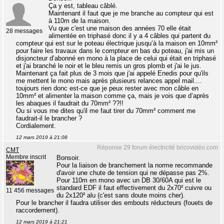
Ça y est, tableau câblé.
Maintenant il faut que je me branche au compteur qui est
à 110m de la maison.
Vu que c'est une maison des années 70 elle était
28 messages
alimentée en triphasé donc il y a 4 câbles qui partent du
compteur qui est sur le poteau électrique jusqu’à la maison en 10mm²
pour faire les travaux dans le compteur en bas du poteau, j'ai mis un
disjoncteur d’abonné en mono à la place de celui qui était en triphasé
et j'ai branché le noir et le bleu remis un gros plomb et j'ai le jus.
Maintenant ça fait plus de 3 mois que j'ai appelé Enedis pour qu'ils
me mettent le mono mais après plusieurs relances appel mail....
toujours rien donc est-ce que je peux rester avec mon câble en
10mm² et alimenter la maison comme ça, mais je vois que d’après
les abaques il faudrait du 70mm² ??!!
Ou si vous me dites qu'il me faut tirer du 70mm² comment me
faudrait-il le brancher ?
Cordialement.
12 mars 2019 à 21:08
Réponse 29 forum électricité bricovidéo.com
CMT
Membre inscrit
Bonsoir.
Pour la liaison de branchement la norme recommande
d'avoir une chute de tension qui ne dépasse pas 2%.
Pour 110m en mono avec un DB 30/60A qui est le
standard EDF il faut effectivement du 2x70² cuivre ou
11 456 messages
du 2x120² alu (c'est sans doute moins cher).
Pour le brancher il faudra utiliser des embouts réducteurs (fouets de
raccordement).
12 mars 2019 à 21:21