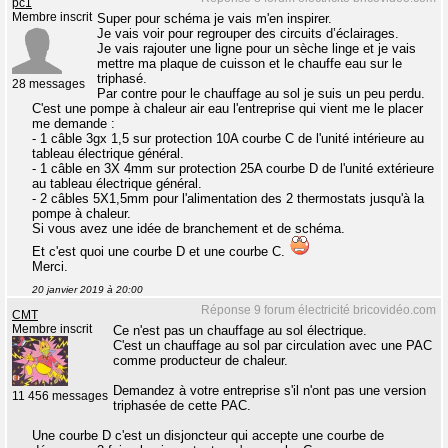
pc1
Membre inscrit
Super pour schéma je vais m'en inspirer.
Je vais voir pour regrouper des circuits d’éclairages.
Je vais rajouter une ligne pour un sèche linge et je vais
mettre ma plaque de cuisson et le chauffe eau sur le
triphasé.
28 messages
Par contre pour le chauffage au sol je suis un peu perdu.
C'est une pompe à chaleur air eau l'entreprise qui vient me le placer
me demande :
- 1 câble 3gx 1,5 sur protection 10A courbe C de l'unité intérieure au
tableau électrique général.
- 1 câble en 3X 4mm sur protection 25A courbe D de l'unité extérieure
au tableau électrique général.
- 2 câbles 5X1,5mm pour l'alimentation des 2 thermostats jusqu'à la
pompe à chaleur.
Si vous avez une idée de branchement et de schéma.
Et c'est quoi une courbe D et une courbe C.
Merci.
20 janvier 2019 à 20:00
Réponse 9 forum électricité bricovidéo.com
CMT
Membre inscrit
Ce n'est pas un chauffage au sol électrique.
C'est un chauffage au sol par circulation avec une PAC
comme producteur de chaleur.
Demandez à votre entreprise s'il n'ont pas une version
11 456 messages
triphasée de cette PAC.
Une courbe D c'est un disjoncteur qui accepte une courbe de