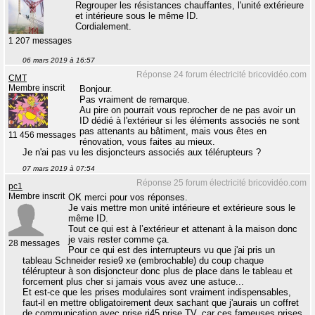
Regrouper les résistances chauffantes, l'unité extérieure
et intérieure sous le même ID.
Cordialement.
1 207 messages
06 mars 2019 à 16:57
Réponse 24 forum électricité bricovidéo.com
CMT
Membre inscrit
Bonjour.
Pas vraiment de remarque.
Au pire on pourrait vous reprocher de ne pas avoir un
ID dédié à l'extérieur si les éléments associés ne sont
pas attenants au bâtiment, mais vous êtes en
11 456 messages
rénovation, vous faites au mieux.
Je n'ai pas vu les disjoncteurs associés aux télérupteurs ?
07 mars 2019 à 07:54
Réponse 25 forum électricité bricovidéo.com
pc1
Membre inscrit
OK merci pour vos réponses.
Je vais mettre mon unité intérieure et extérieure sous le
même ID.
Tout ce qui est à l’extérieur et attenant à la maison donc
je vais rester comme ça.
28 messages
Pour ce qui est des interrupteurs vu que j'ai pris un
tableau Schneider resie9 xe (embrochable) du coup chaque
télérupteur à son disjoncteur donc plus de place dans le tableau et
forcement plus cher si jamais vous avez une astuce...
Et est-ce que les prises modulaires sont vraiment indispensables,
faut-il en mettre obligatoirement deux sachant que j'aurais un coffret
de communication avec prise rj45 prise TV, car ces fameuses prises