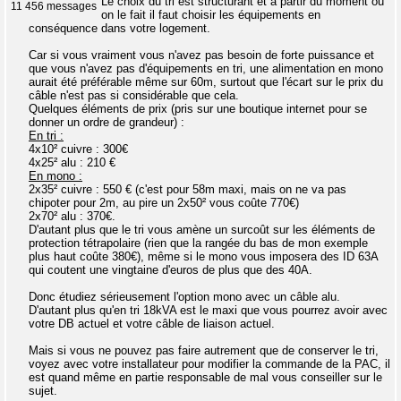
Le choix du tri est structurant et à partir du moment où
11 456 messages
on le fait il faut choisir les équipements en
conséquence dans votre logement.
Car si vous vraiment vous n'avez pas besoin de forte puissance et
que vous n'avez pas d'équipements en tri, une alimentation en mono
aurait été préférable même sur 60m, surtout que l'écart sur le prix du
câble n'est pas si considérable que cela.
Quelques éléments de prix (pris sur une boutique internet pour se
donner un ordre de grandeur) :
En tri :
4x10² cuivre : 300€
4x25² alu : 210 €
En mono :
2x35² cuivre : 550 € (c'est pour 58m maxi, mais on ne va pas
chipoter pour 2m, au pire un 2x50² vous coûte 770€)
2x70² alu : 370€.
D'autant plus que le tri vous amène un surcoût sur les éléments de
protection tétrapolaire (rien que la rangée du bas de mon exemple
plus haut coûte 380€), même si le mono vous imposera des ID 63A
qui coutent une vingtaine d'euros de plus que des 40A.
Donc étudiez sérieusement l'option mono avec un câble alu.
D'autant plus qu'en tri 18kVA est le maxi que vous pourrez avoir avec
votre DB actuel et votre câble de liaison actuel.
Mais si vous ne pouvez pas faire autrement que de conserver le tri,
voyez avec votre installateur pour modifier la commande de la PAC, il
est quand même en partie responsable de mal vous conseiller sur le
sujet.