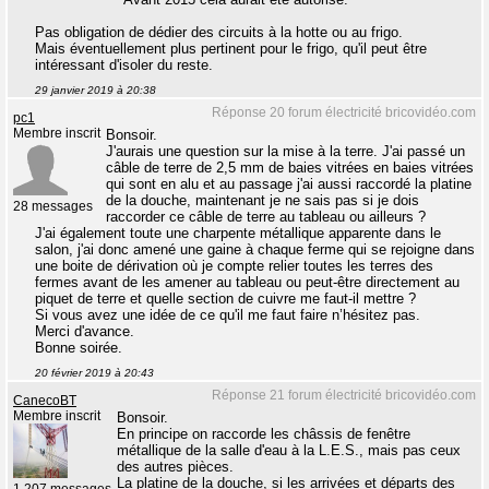
Pas obligation de dédier des circuits à la hotte ou au frigo.
Mais éventuellement plus pertinent pour le frigo, qu'il peut être
intéressant d'isoler du reste.
29 janvier 2019 à 20:38
Réponse 20 forum électricité bricovidéo.com
pc1
Membre inscrit
Bonsoir.
J'aurais une question sur la mise à la terre. J'ai passé un
câble de terre de 2,5 mm de baies vitrées en baies vitrées
qui sont en alu et au passage j'ai aussi raccordé la platine
de la douche, maintenant je ne sais pas si je dois
28 messages
raccorder ce câble de terre au tableau ou ailleurs ?
J'ai également toute une charpente métallique apparente dans le
salon, j'ai donc amené une gaine à chaque ferme qui se rejoigne dans
une boite de dérivation où je compte relier toutes les terres des
fermes avant de les amener au tableau ou peut-être directement au
piquet de terre et quelle section de cuivre me faut-il mettre ?
Si vous avez une idée de ce qu'il me faut faire n’hésitez pas.
Merci d'avance.
Bonne soirée.
20 février 2019 à 20:43
Réponse 21 forum électricité bricovidéo.com
CanecoBT
Membre inscrit
Bonsoir.
En principe on raccorde les châssis de fenêtre
métallique de la salle d'eau à la L.E.S., mais pas ceux
des autres pièces.
La platine de la douche, si les arrivées et départs des