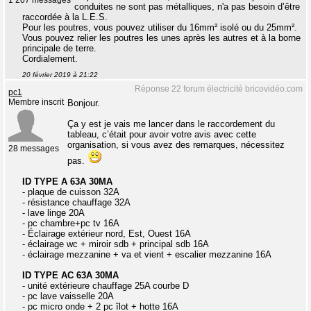
1 207 messages
conduites ne sont pas métalliques, n'a pas besoin d’être
raccordée à la L.E.S.
Pour les poutres, vous pouvez utiliser du 16mm² isolé ou du 25mm².
Vous pouvez relier les poutres les unes après les autres et à la borne
principale de terre.
Cordialement.
20 février 2019 à 21:22
Réponse 22 forum électricité bricovidéo.com
pc1
Membre inscrit
Bonjour.
Ça y est je vais me lancer dans le raccordement du
tableau, c’était pour avoir votre avis avec cette
organisation, si vous avez des remarques, nécessitez
28 messages
pas.
ID TYPE A 63A 30MA
- plaque de cuisson 32A
- résistance chauffage 32A
- lave linge 20A
- pc chambre+pc tv 16A
- Éclairage extérieur nord, Est, Ouest 16A
- éclairage wc + miroir sdb + principal sdb 16A
- éclairage mezzanine + va et vient + escalier mezzanine 16A
ID TYPE AC 63A 30MA
- unité extérieure chauffage 25A courbe D
- pc lave vaisselle 20A
- pc micro onde + 2 pc îlot + hotte 16A