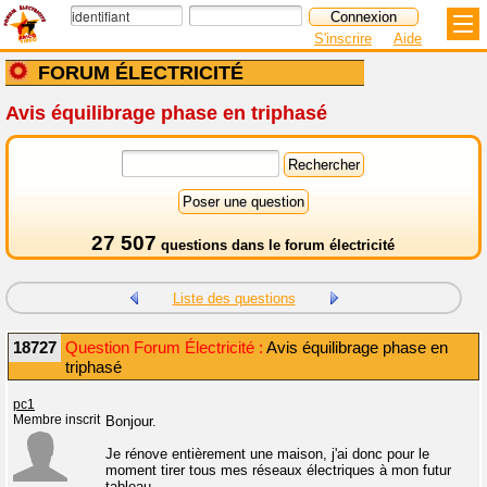
S'inscrire
Aide
FORUM ÉLECTRICITÉ
Avis équilibrage phase en triphasé
27 507
questions dans le
forum électricité
Liste des questions
18727
Question Forum Électricité :
Avis équilibrage phase en
triphasé
pc1
Membre inscrit
Bonjour.
Je rénove entièrement une maison, j'ai donc pour le
moment tirer tous mes réseaux électriques à mon futur
tableau.