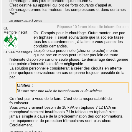
démarrage 2 fois plus importante qu'un courbe C.
C'est destiné au appareil qui ont de forts courants d'appel au
démarrage comme les moteurs, les compresseurs et donc certaines
PAC.
20 janvier 2019 à 20:39
Réponse 10 forum électricité bricovidéo.com
GL
Membre inscrit
Ok. Compris pour le chauffage. Outre monter une pac
en triphasé, il serait souhaitable que la société fasse
tous les raccordements ; à la limite vous passez les
conduits demandés.
L'expérience personnelle (chez un proche) montre
31 944 messages
qu'une pac en mono peut utiliser pas loin de toute
l'intensité disponible sur une seule phase. Le démarrage direct génère
une pointe d'intensité loin d'être négligeable.
La solution personnelle consisterait à créer des circuits en attente
pour quelques convecteurs en cas de panne toujours possible de la
pac.
Citation :
Si vous avez une idée de branchement et de schéma.
Ce n'est pas à vous de le faire. C'est de la responsabilité du
fournisseur.
Vous avez vraiment besoin de 18 kVA en triphasé ? 12 kVA en
monophasé seraient insuffisants ? Un tableau en triphasé n'est
jamais simple à cause de la prédétermination des consommations.
Les équipements de protection tétrapolaires sont plus chers.
Cordialement.
20 janvier 2019 à 21:42