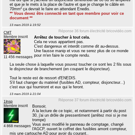
et que je le mets à la place de l'autre et que je change le câble en
70mm² ça devrait le faire en attendant Enedis.
** Vous devez être connecté en tant que membre pour voir ce
document **
13 mars 2019 à 19:52
Réponse 36 forum électricité bricovidéo.com
CMT
Membre inscrit
Arrêtez de toucher à tout cela.
Cela ne vous appartient pas.
C'est dangereux et interdit comme dit au-dessus.
Une fausse manip et vous ne serez plus de ce monde
pour m'en faire le compte rendu.
11 456 messages
La seule chose à laquelle vous pouvez toucher ce sont les 2 fils sous
le disjoncteur de branchement (en coupant le disjoncteur).
Tout le reste est de ressort d'ENEDIS.
S'il faut changer du matériel (fusibles AD, compteur, disjoncteur...)
c'est eux qui fourniront et eux qui le feront.
13 mars 2019 à 21:04
Réponse 37 forum électricité bricovidéo.com
1Insp
Membre inscrit
Bonsoir,
A la lecture de ce topic, et notamment à partir du post
30, j'ai un drôle de pressentiment (arrêtez moi si je me
trompe)
Vous avez modifié le panneau de comptage, changé
4 868 messages
l'AGCP, ouvert le coffret des fusibles amont compteur,
mis une cartouche AD pour avoir du courant..