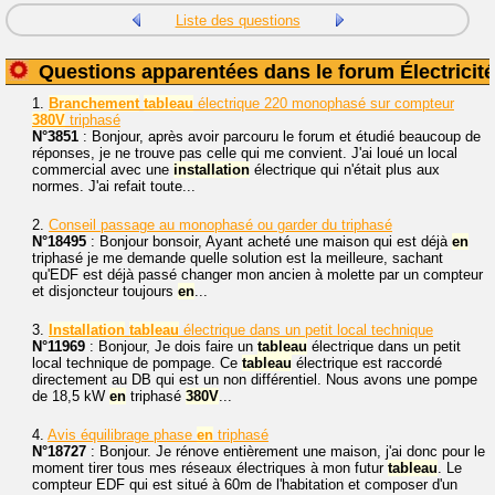
Liste des questions
Questions apparentées dans le forum Électricité
1.
Branchement
tableau
électrique 220 monophasé sur compteur
380V
triphasé
N°3851
: Bonjour, après avoir parcouru le forum et étudié beaucoup de
réponses, je ne trouve pas celle qui me convient. J'ai loué un local
commercial avec une
installation
électrique qui n'était plus aux
normes. J'ai refait toute...
2.
Conseil passage au monophasé ou garder du triphasé
N°18495
: Bonjour bonsoir, Ayant acheté une maison qui est déjà
en
triphasé je me demande quelle solution est la meilleure, sachant
qu'EDF est déjà passé changer mon ancien à molette par un compteur
et disjoncteur toujours
en
...
3.
Installation
tableau
électrique dans un petit local technique
N°11969
: Bonjour, Je dois faire un
tableau
électrique dans un petit
local technique de pompage. Ce
tableau
électrique est raccordé
directement au DB qui est un non différentiel. Nous avons une pompe
de 18,5 kW
en
triphasé
380V
...
4.
Avis équilibrage phase
en
triphasé
N°18727
: Bonjour. Je rénove entièrement une maison, j'ai donc pour le
moment tirer tous mes réseaux électriques à mon futur
tableau
. Le
compteur EDF qui est situé à 60m de l'habitation et composer d'un