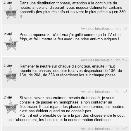
Invité
Dans une distribution triphasé, attention à la continuité du
neutre, si celui-ci disparaît, vous risquez d'alimenter certains
appareils (les plus résistifs et souvent le plus précieux) en 380
!!
Avis des bricoleus du forum 6
Invité
Pour la réponse 5 : c'est vrai j'ai grillé comme ça la TV et le
frigo, et failli mettre le feu avec une prise anti-moustiques !
Avis des bricoleus du forum 7
Invité
Ramener le neutre sur chaque disjoncteur, ensuite il faut
répartir les phases, compter tous vos disjoncteur de 10A, de
16A, de 20A, de 32A et répartisser les sur chaque phase.
Avis des bricoleus du forum 8
Invité
Si vous n'avez pas vraiment besoin du triphasé, je vous
conseille de passer en monophasé, sinon contacter un
électricien. Il faut répartir les phases bien serrées, les neutres
c'est pas évident quand on ne connaît pas.
P.S. : il est préférable de faire la part des choses entre le coût
de l'abonnement, les besoins et la consommation électrique.
Avis des bricoleus du forum 9