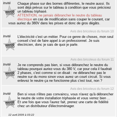
Invité
Chaque phase sur des bornes différentes, le neutre aussi. Ils
sont déjà prévus sur le tableau à condition que vous précisiez
un tableau triphasé.
ATTENTION, ne jamais débrancher le neutre du tableau
électrique
en cas de modification sans couper le courant, car
vous auriez du 380V dans les prises et donc de gros dégâts.
Avis des bricoleus du forum 10
Invité
L'électricité c'est un métier. Pour ce genre de choses, mon seul
conseil c'est de faire appel à un professionnel. Je suis
électricien, donc je sais de quoi je parle.
Avis des bricoleus du forum 11
Invité
Je ne comprends pas bien, si vous débranchez le neutre du
tableau pourquoi auriez-vous du 380 V, car pour cela il faudrait
2 phases, c'est comme si on disait : ne débranchez pas le
neutre sur du mono sinon vous aurez un court circuit. Si vous
enlevez le neutre ça ne fonctionne plus c'est tout, non ?
Avis des bricoleus du forum 12
Invité
Ben si vous n'êtes pas convaincu, vous n'avez qu'à débrancher
le neutre de votre installation triphasée et vous verrez bien ...
Et une fois que vous l'aurez fait, prenez une carte de fidélité
chez un distributeur d'électroménager.
12 avril 2009 à 03:22