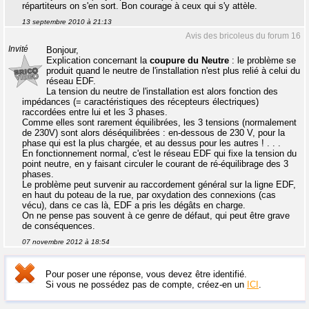
répartiteurs on s'en sort. Bon courage à ceux qui s'y attèle.
13 septembre 2010 à 21:13
Avis des bricoleus du forum 16
Invité
Bonjour,
Explication concernant la
coupure du Neutre
: le problème se
produit quand le neutre de l'installation n'est plus relié à celui du
réseau EDF.
La tension du neutre de l'installation est alors fonction des
impédances (= caractéristiques des récepteurs électriques)
raccordées entre lui et les 3 phases.
Comme elles sont rarement équilibrées, les 3 tensions (normalement
de 230V) sont alors déséquilibrées : en-dessous de 230 V, pour la
phase qui est la plus chargée, et au dessus pour les autres ! . . .
En fonctionnement normal, c'est le réseau EDF qui fixe la tension du
point neutre, en y faisant circuler le courant de ré-équilibrage des 3
phases.
Le problème peut survenir au raccordement général sur la ligne EDF,
en haut du poteau de la rue, par oxydation des connexions (cas
vécu), dans ce cas là, EDF a pris les dégâts en charge.
On ne pense pas souvent à ce genre de défaut, qui peut être grave
de conséquences.
07 novembre 2012 à 18:54
Pour poser une réponse, vous devez être identifié.
Si vous ne possédez pas de compte, créez-en un
ICI
.