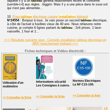
laquelle il y a un
tableau
général relativement récent et conforme
(semble-t-il) aux règles. :biggrin: Mais il y a une pièce dans le sous-sol
qui n'est pas alimentée...
10.
Pose
tableau
électrique cuisine
installation
triphasé
N°24554
: Bonjour à tous. Je vais poser un second
tableau
électrique,
à côté de l'actuel à fusibles vieux de 40 ans. Nous refaisons notre
cuisine, je compte 6 lignes partant du
tableau
: 2x6 prises, 1 lave-
vaisselle, 1 four et 1...
>>> Résultats suivants pour : Conseils installation tableau électrique en
380V branchement triphasé >>>
Fiches techniques et Vidéos électricité :
Normes Electriques
Informations sécurité
Utilisation d'un
La NF C15-100.
Les Consignes à suivre.
multimètre
>> Consulter la liste
>> Consulter la fiche
>> Consulter la fiche
LE
LE