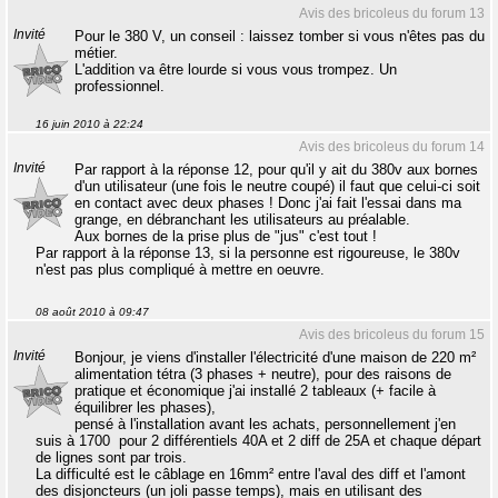
Avis des bricoleus du forum 13
Invité
Pour le 380 V, un conseil : laissez tomber si vous n'êtes pas du
métier.
L'addition va être lourde si vous vous trompez. Un
professionnel.
16 juin 2010 à 22:24
Avis des bricoleus du forum 14
Invité
Par rapport à la réponse 12, pour qu'il y ait du 380v aux bornes
d'un utilisateur (une fois le neutre coupé) il faut que celui-ci soit
en contact avec deux phases ! Donc j'ai fait l'essai dans ma
grange, en débranchant les utilisateurs au préalable.
Aux bornes de la prise plus de "jus" c'est tout !
Par rapport à la réponse 13, si la personne est rigoureuse, le 380v
n'est pas plus compliqué à mettre en oeuvre.
08 août 2010 à 09:47
Avis des bricoleus du forum 15
Invité
Bonjour, je viens d'installer l'électricité d'une maison de 220 m²
alimentation tétra (3 phases + neutre), pour des raisons de
pratique et économique j'ai installé 2 tableaux (+ facile à
équilibrer les phases),
pensé à l'installation avant les achats, personnellement j'en
suis à 1700  pour 2 différentiels 40A et 2 diff de 25A et chaque départ
de lignes sont par trois.
La difficulté est le câblage en 16mm² entre l'aval des diff et l'amont
des disjoncteurs (un joli passe temps), mais en utilisant des