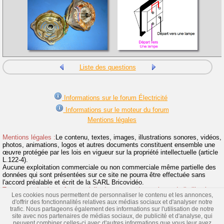
Liste des questions
Informations sur le forum Électricité
Informations sur le moteur du forum
Mentions légales
Mentions légales :
Le contenu, textes, images, illustrations sonores, vidéos,
photos, animations, logos et autres documents constituent ensemble une
œuvre protégée par les lois en vigueur sur la propriété intellectuelle (article
L.122-4).
Aucune exploitation commerciale ou non commerciale même partielle des
données qui sont présentées sur ce site ne pourra être effectuée sans
l'accord préalable et écrit de la SARL Bricovidéo.
Toute reproduction même partielle du contenu de ce site et de l'utilisation
Les cookies nous permettent de personnaliser le contenu et les annonces,
de la marque Bricovidéo sans autorisation sont interdites et donneront suite
d'offrir des fonctionnalités relatives aux médias sociaux et d'analyser notre
à des poursuites.
>> Lire la suite
trafic. Nous partageons également des informations sur l'utilisation de notre
site avec nos partenaires de médias sociaux, de publicité et d'analyse, qui
Vidéos
|
Dossiers
|
Fiches
|
Toute l'électricité
|
Fabricants
|
peuvent combiner celles-ci avec d'autres informations que vous leur avez