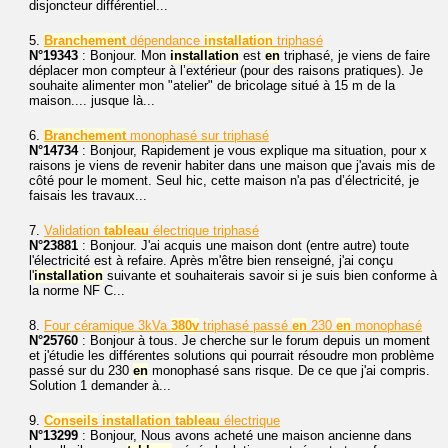
disjoncteur différentiel...
5.
Branchement
dépendance
installation
triphasé
N°19343
: Bonjour. Mon
installation
est
en
triphasé, je viens de faire
déplacer mon compteur à l’extérieur (pour des raisons pratiques). Je
souhaite alimenter mon "atelier" de bricolage situé à 15 m de la
maison.... jusque là...
6.
Branchement
monophasé sur triphasé
N°14734
: Bonjour, Rapidement je vous explique ma situation, pour x
raisons je viens de revenir habiter dans une maison que j'avais mis de
côté pour le moment. Seul hic, cette maison n'a pas d’électricité, je
faisais les travaux...
7.
Validation
tableau
électrique triphasé
N°23881
: Bonjour. J'ai acquis une maison dont (entre autre) toute
l'électricité est à refaire. Après m'être bien renseigné, j'ai conçu
l'
installation
suivante et souhaiterais savoir si je suis bien conforme à
la norme NF C...
8.
Four céramique 3kVa
380v
triphasé passé
en
230
en
monophasé
N°25760
: Bonjour à tous. Je cherche sur le forum depuis un moment
et j'étudie les différentes solutions qui pourrait résoudre mon problème
passé sur du 230
en
monophasé sans risque. De ce que j'ai compris.
Solution 1 demander à...
9.
Conseils
installation
tableau
électrique
N°13299
: Bonjour, Nous avons acheté une maison ancienne dans