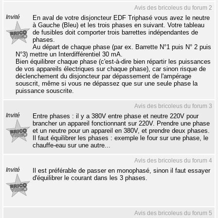
Avis des bricoleus du forum 2
Invité
En aval de votre disjoncteur EDF Triphasé vous avez le neutre
à Gauche (Bleu) et les trois phases en suivant. Votre tableau
de fusibles doit comporter trois barrettes indépendantes de
phases.
Au départ de chaque phase (par ex. Barrette N°1 puis N° 2 puis
N°3) mettre un Interdifférentiel 30 mA.
Bien équilibrer chaque phase (c'est-à-dire bien répartir les puissances
de vos appareils électriques sur chaque phase), car sinon risque de
déclenchement du disjoncteur par dépassement de l'ampérage
souscrit, même si vous ne dépassez que sur une seule phase la
puissance souscrite.
Avis des bricoleus du forum 3
Invité
Entre phases : il y a 380V entre phase et neutre 220V pour
brancher un appareil fonctionnant sur 220V. Prendre une phase
et un neutre pour un appareil en 380V, et prendre deux phases.
Il faut équilibrer les phases : exemple le four sur une phase, le
chauffe-eau sur une autre...
Avis des bricoleus du forum 4
Invité
Il est préférable de passer en monophasé, sinon il faut essayer
d'équilibrer le courant dans les 3 phases.
Avis des bricoleus du forum 5