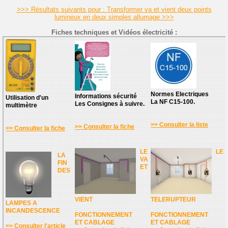
>>> Résultats suivants pour : Transformer va et vient deux points
lumineux en deux simples allumage >>>
Fiches techniques et Vidéos électricité :
Normes Electriques
Informations sécurité
Utilisation d'un
La NF C15-100.
Les Consignes à suivre.
multimètre
>> Consulter la liste
>> Consulter la fiche
>> Consulter la fiche
LE
LE
LA
VA
FIN
ET
DES
VIENT
TELERUPTEUR
LAMPES A
INCANDESCENCE
FONCTIONNEMENT
FONCTIONNEMENT
ET CABLAGE
ET CABLAGE
>> Consulter l'article