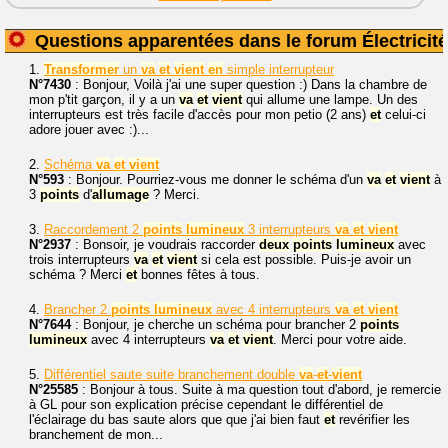
Questions apparentées dans le forum Électricité
1.
Transformer
un
va
et
vient
en
simple interrupteur
N°7430
: Bonjour, Voilà j'ai une super question :) Dans la chambre de
mon p'tit garçon, il y a un
va
et
vient
qui allume une lampe. Un des
interrupteurs est très facile d'accès pour mon petio (2 ans)
et
celui-ci
adore jouer avec :)...
2.
Schéma
va
et
vient
N°593
: Bonjour. Pourriez-vous me donner le schéma d'un
va
et
vient
à
3
points
d'
allumage
? Merci.
3.
Raccordement 2
points
lumineux
3 interrupteurs
va
et
vient
N°2937
: Bonsoir, je voudrais raccorder
deux
points
lumineux
avec
trois interrupteurs
va
et
vient
si cela est possible. Puis-je avoir un
schéma ? Merci
et
bonnes fêtes à tous.
4.
Brancher 2
points
lumineux
avec 4 interrupteurs
va
et
vient
N°7644
: Bonjour, je cherche un schéma pour brancher 2
points
lumineux
avec 4 interrupteurs
va
et
vient
. Merci pour votre aide.
5.
Différentiel saute suite branchement double
va
-
et
-
vient
N°25585
: Bonjour à tous. Suite à ma question tout d'abord, je remercie
à GL pour son explication précise cependant le différentiel de
l'éclairage du bas saute alors que que j'ai bien faut
et
revérifier les
branchement de mon...