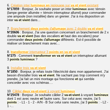
6.
Création inter
lumineux
en
repiquage sur
va
et
vient
existant
N°17859
: Bonjour, Je souhaite poser un inter
lumineux
avec témoin
(lampe grenier allumée = témoin interrupteur allumé) pour commander
une ampoule (non installée) dans un grenier. J'ai à ma disposition un
inter
va
et
vient
dans...
7.
Branchement
deux
points
d'
allumage
avec 2 double
va
et
vient
N°20606
: Bonjour, J'ai une question concernant un branchement de 2 x
double
va
et
vient
(bas des escaliers
et
haut des escaliers) pour
commander
deux
points
d'
allumage
différents. Est-il possible de
réaliser un branchement mais avec...
8.
transformer
interrupteur 3
points
en
va
et
vient
N°275
: Comment
transformer
en
va
et
vient
un interrupteur allumant
3
points
lumineux
?
9.
Installer trois
va
et
vient
N°1850
: Bonjour, je refais toute l'électricité dans mon appartement. J'ai
besoin d'installer trois
va
et
vient
. Ne sachant pas trop comment m'y
prendre, j'ai fait un mini montage qui fonctionne
et
qui semble
concorder avec vos schémas....
10.
Câbler
deux
va
-
et
-
vient
à voyant
lumineux
N°25478
: Bonjour. Je souhaite câbler 2
va
-
et
-
vient
à voyant
lumineux
dont 1 est avec neutre
et
l'autre sans. Sur celui avec neutre, j'ai 5
points
: - L1 - 1 - 2 - A/N - B Sur celui sans neutre, j'ai 3
points
: - L2 -
1 -...