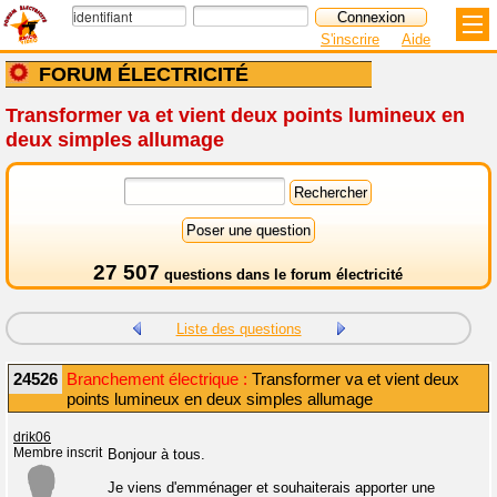
S'inscrire
Aide
FORUM ÉLECTRICITÉ
Transformer va et vient deux points lumineux en
deux simples allumage
27 507
questions dans le
forum électricité
Liste des questions
24526
Branchement électrique :
Transformer va et vient deux
points lumineux en deux simples allumage
drik06
Membre inscrit
Bonjour à tous.
Je viens d'emménager et souhaiterais apporter une