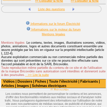
>> Consulter la fiche
>> Consulter la fiche
Liste des questions
Informations sur le forum Électricité
Informations sur le moteur du forum
Mentions légales
Mentions légales :
Le contenu, textes, images, illustrations sonores, vidéos,
photos, animations, logos et autres documents constituent ensemble une
œuvre protégée par les lois en vigueur sur la propriété intellectuelle (article
L.122-4).
Aucune exploitation commerciale ou non commerciale même partielle des
données qui sont présentées sur ce site ne pourra être effectuée sans
l'accord préalable et écrit de la SARL Bricovidéo.
Toute reproduction même partielle du contenu de ce site et de l'utilisation
de la marque Bricovidéo sans autorisation sont interdites et donneront suite
à des poursuites.
>> Lire la suite
Vidéos
|
Dossiers
|
Fiches
|
Toute l'électricité
|
Fabricants
|
Articles
|
Images
|
Schémas électriques
© Bricovidéo
Les cookies nous permettent de personnaliser le contenu et les annonces,
d'offrir des fonctionnalités relatives aux médias sociaux et d'analyser notre
trafic. Nous partageons également des informations sur l'utilisation de notre
site avec nos partenaires de médias sociaux, de publicité et d'analyse, qui