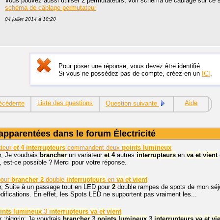
Vous pouvez aussi utiliser 2 permutateurs, voir schéma de câblage sur ce s
schéma de câblage permutateur
04 juillet 2014 à 10:20
Pour poser une réponse, vous devez être identifié.
Si vous ne possédez pas de compte, créez-en un
ICI
.
Liste des questions
Aide
écédente
Question suivante
apparentées dans le forum Électricité
ateur
et
4
interrupteurs
commandent deux
points
lumineux
r, Je voudrais
brancher
un variateur
et
4
autres
interrupteurs
en
va
et
vient
, est-ce possible ? Merci pour votre réponse.
pour
brancher
2
double
interrupteurs
en
va
et
vient
r, Suite à un passage tout en LED pour
2
double rampes de spots de mon séjour
difications. En effet, les Spots LED ne supportent pas vraiment les...
ints
lumineux
3
interrupteurs
va
et
vient
 :biggrin: Je voudrais
brancher
3
points
lumineux
3
interrupteurs
va
et
vi