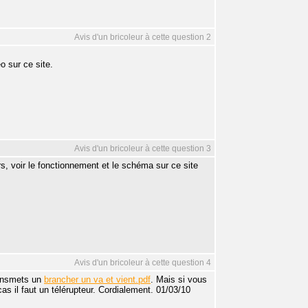
Avis d'un bricoleur à cette question 2
o sur ce site.
Avis d'un bricoleur à cette question 3
s, voir le fonctionnement et le schéma sur ce site
Avis d'un bricoleur à cette question 4
ransmets un
brancher un va et vient.pdf
. Mais si vous
as il faut un télérupteur. Cordialement. 01/03/10