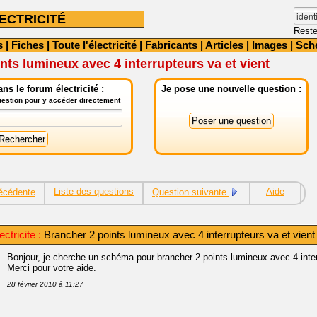
ECTRICITÉ
Reste
s
|
Fiches
|
Toute l'électricité
|
Fabricants
|
Articles
|
Images
|
Sch
nts lumineux avec 4 interrupteurs va et vient
ns le forum électricité :
Je pose une nouvelle question :
question pour y accéder directement
Liste des questions
Aide
écédente
Question suivante
ctricite :
Brancher 2 points lumineux avec 4 interrupteurs va et vient
Bonjour, je cherche un schéma pour brancher 2 points lumineux avec 4 inter
Merci pour votre aide.
28 février 2010 à 11:27