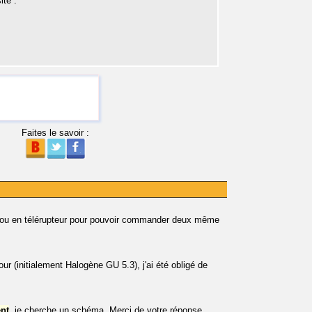
ite :
Faites le savoir :
ou en télérupteur pour pouvoir commander deux même
 (initialement Halogène GU 5.3), j'ai été obligé de
ent
, je cherche un schéma. Merci de votre réponse,