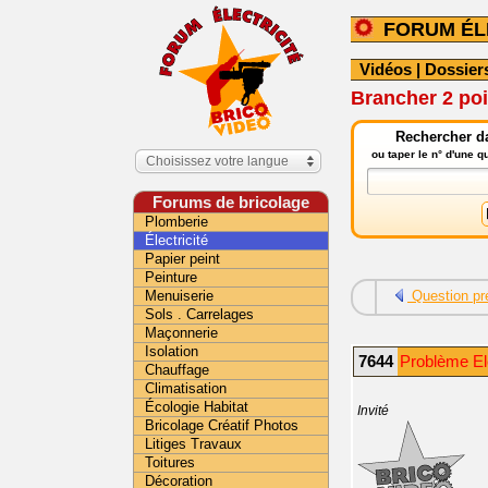
FORUM ÉL
Vidéos
|
Dossier
Brancher 2 poi
Rechercher da
ou taper le n° d'une 
Choisissez votre langue
Forums de bricolage
Plomberie
Électricité
Papier peint
Peinture
Menuiserie
Question pr
Sols . Carrelages
Maçonnerie
Isolation
7644
Problème Ele
Chauffage
Climatisation
Écologie Habitat
Invité
Bricolage Créatif Photos
Litiges Travaux
Toitures
Décoration