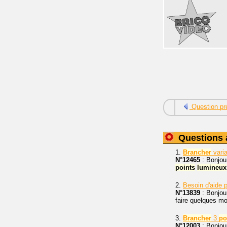
Question pr
Questions 
1.
Brancher
vari
N°12465
: Bonjou
points
lumineux
2.
Besoin d'aide 
N°13839
: Bonjou
faire quelques mo
3.
Brancher
3
po
N°12003
: Bonjour