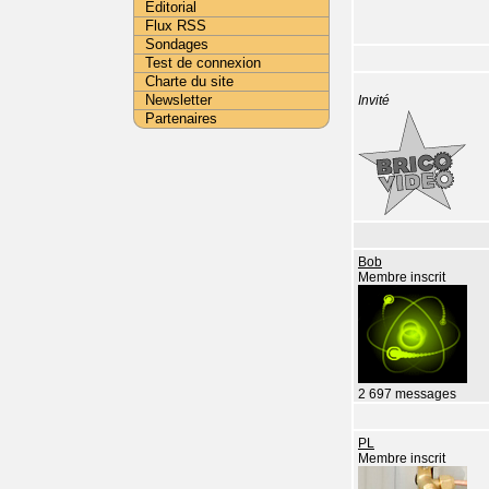
Editorial
Flux RSS
Sondages
Test de connexion
Charte du site
Newsletter
Invité
Partenaires
Bob
Membre inscrit
2 697 messages
PL
Membre inscrit