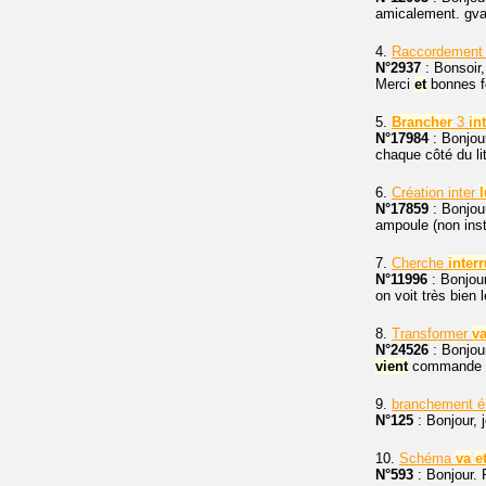
amicalement. gva
4.
Raccordemen
N°2937
: Bonsoir,
Merci
et
bonnes f
5.
Brancher
3
in
N°17984
: Bonjou
chaque côté du lit
6.
Création inter
N°17859
: Bonjour
ampoule (non inst
7.
Cherche
inter
N°11996
: Bonjour
on voit très bien
8.
Transformer
v
N°24526
: Bonjou
vient
commande 
9.
branchement é
N°125
: Bonjour, 
10.
Schéma
va
e
N°593
: Bonjour.