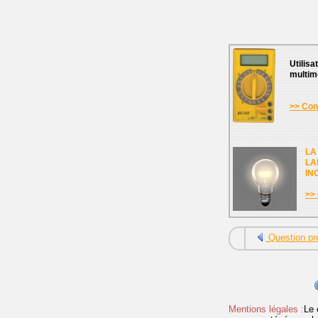
Utilisa
multim
>> Cons
LA
LA
IN
>> 
Question pr
Mentions légales :
Le 