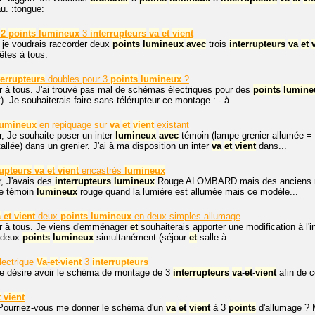
u. :tongue:
t
2
points
lumineux
3
interrupteurs
va
et
vient
 je voudrais raccorder deux
points
lumineux
avec
trois
interrupteurs
va
et
êtes à tous.
terrupteurs
doubles pour 3
points
lumineux
?
r à tous. J'ai trouvé pas mal de schémas électriques pour des
points
lumine
). Je souhaiterais faire sans télérupteur ce montage : - à...
lumineux
en repiquage sur
va
et
vient
existant
, Je souhaite poser un inter
lumineux
avec
témoin (lampe grenier allumée =
allée) dans un grenier. J'ai à ma disposition un inter
va
et
vient
dans...
rupteurs
va
et
vient
encastrés
lumineux
, J'avais des
interrupteurs
lumineux
Rouge ALOMBARD mais des anciens mo
 le témoin
lumineux
rouge quand la lumière est allumée mais ce modèle...
a
et
vient
deux
points
lumineux
en deux simples allumage
r à tous. Je viens d'emménager
et
souhaiterais apporter une modification à l'i
deux
points
lumineux
simultanément (séjour
et
salle à...
lectrique
Va
-
et
-
vient
3
interrupteurs
je désire avoir le schéma de montage de 3
interrupteurs
va
-
et
-
vient
afin de
t
vient
 Pourriez-vous me donner le schéma d'un
va
et
vient
à 3
points
d'allumage ? 