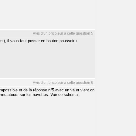
Avis d'un bricoleur à cette question 5
nt), il vous faut passer en bouton poussoir +
Avis d'un bricoleur à cette question 6
 impossible et de la réponse n°5 avec un va et vient on
rmutateurs sur les navettes. Voir ce schéma :