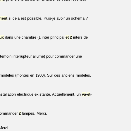
vient
si cela est possible. Puis-je avoir un schéma ?
ux
dans une chambre (1 inter principal
et
2
inters de
 témoin interrupteur allumé) pour commander une
dèles (montés en 1980). Sur ces anciens modèles,
nstallation électrique existante. Actuellement, un
va
-
et
-
 commander
2
lampes. Merci.
Merci.