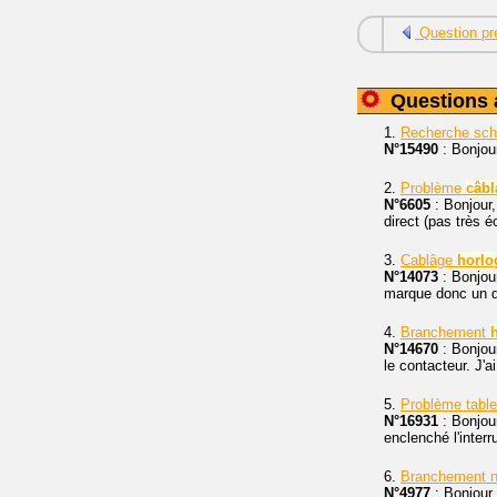
Question pr
Questions 
1.
Recherche sc
N°15490
: Bonjou
2.
Problème
câbl
N°6605
: Bonjour,
direct (pas très é
3.
Cablâge
horlo
N°14073
: Bonjou
marque donc un di
4.
Branchement
N°14670
: Bonjour
le contacteur. J'
5.
Problème table
N°16931
: Bonjour
enclenché l'interr
6.
Branchement n
N°4977
: Bonjour,