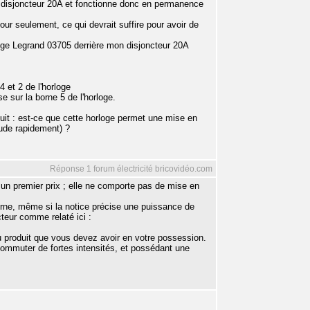
 disjoncteur 20A et fonctionne donc en permanence
jour seulement, ce qui devrait suffire pour avoir de
loge Legrand 03705 derrière mon disjoncteur 20A
4 et 2 de l'horloge
e sur la borne 5 de l'horloge.
oduit : est-ce que cette horloge permet une mise en
aude rapidement) ?
Réponse 1 forum électricité bricovidéo.com
un premier prix ; elle ne comporte pas de mise en
erne, même si la notice précise une puissance de
teur comme relaté ici :
produit que vous devez avoir en votre possession.
commuter de fortes intensités, et possédant une