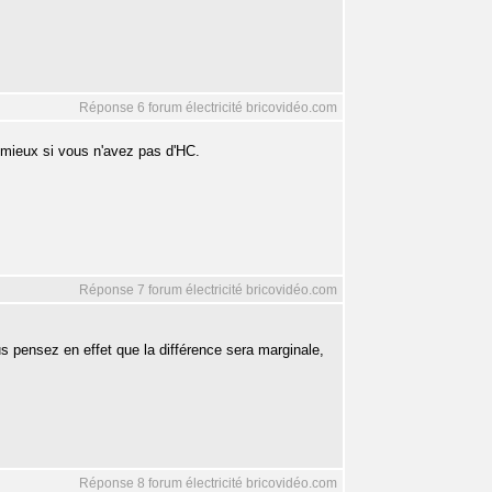
Réponse 6 forum électricité bricovidéo.com
 mieux si vous n'avez pas d'HC.
Réponse 7 forum électricité bricovidéo.com
us pensez en effet que la différence sera marginale,
Réponse 8 forum électricité bricovidéo.com