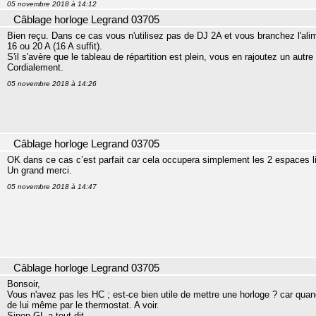
05 novembre 2018 à 14:12
Câblage horloge Legrand 03705
Bien reçu. Dans ce cas vous n'utilisez pas de DJ 2A et vous branchez l'alim
16 ou 20 A (16 A suffit).
S'il s'avère que le tableau de répartition est plein, vous en rajoutez un autre
Cordialement.
05 novembre 2018 à 14:26
Câblage horloge Legrand 03705
OK dans ce cas c’est parfait car cela occupera simplement les 2 espaces li
Un grand merci.
05 novembre 2018 à 14:47
Câblage horloge Legrand 03705
Bonsoir,
Vous n'avez pas les HC ; est-ce bien utile de mettre une horloge ? car quand
de lui même par le thermostat. A voir.
Sinon GL a tout dit.