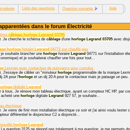
Liste des questions
Aide
écédente
Question suivante
apparentées dans le forum Électricité
héma
câblage horloge Legrand 03705
r. Je cherche le schéma de
câblage
d'une
horloge
Legrand
03705
avec disjo
age
horloge
horaire
Legrand
04771 sur chauffe eau
 je souhaite brancher une
horloge
horaire
Legrand
04771 sur l'installation é
conomique) et je souhaiterai chauffer une fois pour tout...
ge
Lexman avec contacteur de puissance pour cumulus
r, J'essaye de câbler un "minuteur
horloge
programmable de la marque Lexma
j 2A pour l'
horloge
et un dij 20 A pour le contacteur mais je patauge un peu..
horloge
digitale
Legrand
 à tous, Je rénove mon tableau électrique, ayant un compteur HC HP, par cont
ai acheté une
horloge
digitale
Legrand
927 57, je souhaite...
au électrique
. Je viens de finir mon installation électrique ce soir et j'ai ainsi voulu tester 
upteur différentiel le disjoncteur C2 a disjoncté...
ouvelle
horloge
Legrand
 La question 3125 ne répond pas totalement à ma question, je me permets donc