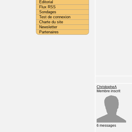
Editorial
Flux RSS
Sondages
Test de connexion
Charte du site
Newsletter
Partenaires
ChristopheA
Membre inscrit
6 messages