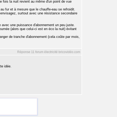
se fois la nuit revient au même d'un point de vue
au fur et à mesure que le chauffe-eau se refroidit.
s envisagez, surtout avec une résistance secondaire
que avec une puissance d'abonnement un peu juste.
ournée (alors que celui-ci est en éco la nuit) évitant
hanger de tranche d'abonnement (cela coûte par mois,
Réponse 11 forum électricité bricovidéo.com
te idée.