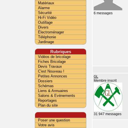
Matériaux
Alarme
Sécurité
6 messages
Hi-Fi Vidéo
Outillage
Divers
Électroménager
Téléphonie
Jardinage
Rubriques
Vidéos de bricolage
Fiches Bricolage
Devis Travaux
C'est Nouveau !
Petites Annonces
GL
Dossiers
Membre inscrit
Schémas
Liens & Annuaires
Salons & Evènements
Reportages
Plan du site
31 947 messages
Poser une question
Votre avis