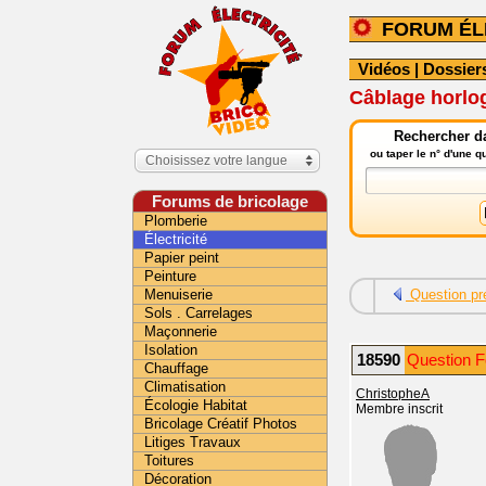
FORUM ÉL
Vidéos
|
Dossier
Câblage horlo
Rechercher da
ou taper le n° d'une 
Choisissez votre langue
Forums de bricolage
Plomberie
Électricité
Papier peint
Peinture
Menuiserie
Question pr
Sols . Carrelages
Maçonnerie
Isolation
18590
Question Fo
Chauffage
Climatisation
ChristopheA
Écologie Habitat
Membre inscrit
Bricolage Créatif Photos
Litiges Travaux
Toitures
Décoration