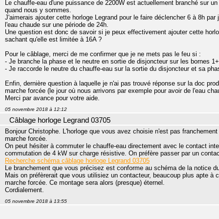
Le chauffe-eau d'une puissance de 2200W est actuellement branché sur un
quand nous y sommes.
J'aimerais ajouter cette horloge Legrand pour le faire déclencher 6 à 8h par 
l'eau chaude sur une période de 24h.
Une question est donc de savoir si je peux effectivement ajouter cette hor
sachant qu'elle est limitée à 16A ?
Pour le câblage, merci de me confirmer que je ne mets pas le feu si :
- Je branche la phase et le neutre en sortie de disjoncteur sur les bornes 1+
- Je raccorde le neutre du chauffe-eau sur la sortie du disjoncteur et sa phas
Enfin, dernière question à laquelle je n'ai pas trouvé réponse sur la doc pr
marche forcée (le jour où nous arrivons par exemple pour avoir de l'eau ch
Merci par avance pour votre aide.
05 novembre 2018 à 12:12
Câblage horloge Legrand 03705
Bonjour Christophe. L'horloge que vous avez choisie n'est pas franchement 
marche forcée.
On peut hésiter à commuter le chauffe-eau directement avec le contact int
commutation de 4 kW sur charge résistive. On préfère passer par un contac
Recherche schéma câblage horloge Legrand 03705
Le branchement que vous précisez est conforme au schéma de la notice du 
Mais on préfèrerait que vous utilisiez un contacteur, beaucoup plus apte à 
marche forcée. Ce montage sera alors (presque) éternel.
Cordialement.
05 novembre 2018 à 13:55