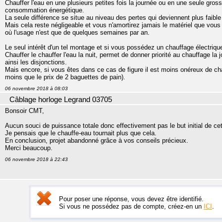
Chauffer l'eau en une plusieurs petites fois la journée ou en une seule gros
consommation énergétique.
La seule différence se situe au niveau des pertes qui deviennent plus faible 
Mais cela reste négligeable et vous n'amortirez jamais le matériel que vou
où l'usage n'est que de quelques semaines par an.
Le seul intérêt d'un tel montage et si vous possédez un chauffage électri
Chauffer le chauffer l'eau la nuit, permet de donner priorité au chauffage la j
ainsi les disjonctions.
Mais encore, si vous êtes dans ce cas de figure il est moins onéreux de c
moins que le prix de 2 baguettes de pain).
06 novembre 2018 à 08:03
Câblage horloge Legrand 03705
Bonsoir CMT,
Aucun souci de puissance totale donc effectivement pas le but initial de cet
Je pensais que le chauffe-eau tournait plus que cela.
En conclusion, projet abandonné grâce à vos conseils précieux.
Merci beaucoup.
06 novembre 2018 à 22:43
Pour poser une réponse, vous devez être identifié.
Si vous ne possédez pas de compte, créez-en un
ICI
.