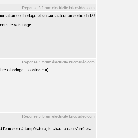
Réponse 3 forum électricité bricovidéo.com
entation de l'horloge et du contacteur en sortie du DJ
 dans le voisinage.
Réponse 4 forum électricité bricovidéo.com
bres (horloge + contacteur).
Réponse 5 forum électricité bricovidéo.com
 l'eau sera à température, le chauffe eau s'arrêtera