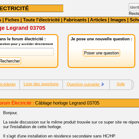
ECTRICITÉ
Reste
s
|
Fiches
|
Toute l'électricité
|
Fabricants
|
Articles
|
Images
|
Sch
ge Legrand 03705
ns le forum électricité :
Je pose une nouvelle question :
question pour y accéder directement
Liste des questions
Aide
écédente
Question suivante
rum Électricité :
Câblage horloge Legrand 03705
Bonjour,
La seule discussion sur le même produit trouvée sur ce super site ne rép
sur l'installation de cette horloge.
Il s'agit d'une installation en résidence secondaire sans HC/HP.