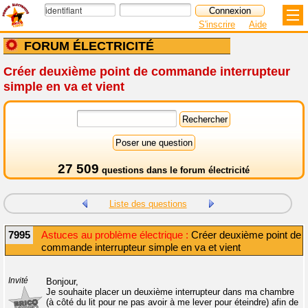
S'inscrire
Aide
FORUM ÉLECTRICITÉ
Créer deuxième point de commande interrupteur
simple en va et vient
27 509
questions dans le
forum électricité
Liste des questions
7995
Astuces au problème électrique :
Créer deuxième point de
commande interrupteur simple en va et vient
Invité
Bonjour,
Je souhaite placer un deuxième interrupteur dans ma chambre
(à côté du lit pour ne pas avoir à me lever pour éteindre) afin de