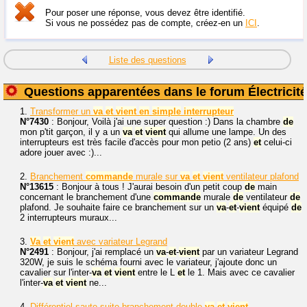
Pour poser une réponse, vous devez être identifié.
Si vous ne possédez pas de compte, créez-en un
ICI
.
Liste des questions
Questions apparentées dans le forum Électricité
1.
Transformer un
va
et
vient
en
simple
interrupteur
N°7430
: Bonjour, Voilà j'ai une super question :) Dans la chambre
de
mon p'tit garçon, il y a un
va
et
vient
qui allume une lampe. Un des
interrupteurs est très facile d'accès pour mon petio (2 ans)
et
celui-ci
adore jouer avec :)...
2.
Branchement
commande
murale sur
va
et
vient
ventilateur plafond
N°13615
: Bonjour à tous ! J'aurai besoin d'un petit coup
de
main
concernant le branchement d'une
commande
murale
de
ventilateur
de
plafond. Je souhaite faire ce branchement sur un
va
-
et
-
vient
équipé
de
2 interrupteurs muraux...
3.
Va
et
vient
avec variateur Legrand
N°2491
: Bonjour, j'ai remplacé un
va
-
et
-
vient
par un variateur Legrand
320W, je suis le schéma fourni avec le variateur, j'ajoute donc un
cavalier sur l'inter-
va
et
vient
entre le L
et
le 1. Mais avec ce cavalier
l'inter-
va
et
vient
ne...
4.
Différentiel saute suite branchement double
va
-
et
-
vient