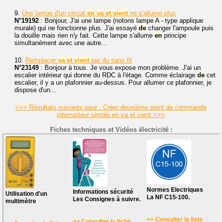
9.
Une lampe d'un circuit
en
va
et
vient
ne s'allume plus
N°19192
: Bonjour, J'ai une lampe (notons lampe A - type applique
murale) qui ne fonctionne plus. J'ai essayé
de
changer l'ampoule puis
la douille mais rien n'y fait. Cette lampe s'allume
en
principe
simultanément avec une autre...
10.
Remplacer
va
et
vient
par du sans fil
N°23149
: Bonjour à tous. Je vous expose mon problème. J'ai un
escalier intérieur qui donne du RDC à l'étage. Comme éclairage
de
cet
escalier, il y a un plafonnier au-dessus. Pour allumer ce plafonnier, je
dispose d'un...
>>> Résultats suivants pour : Créer deuxième point de commande
interrupteur simple en va et vient >>>
Fiches techniques et Vidéos électricité :
Normes Electriques
Informations sécurité
Utilisation d'un
La NF C15-100.
Les Consignes à suivre.
multimètre
>> Consulter la liste
>> Consulter la fiche