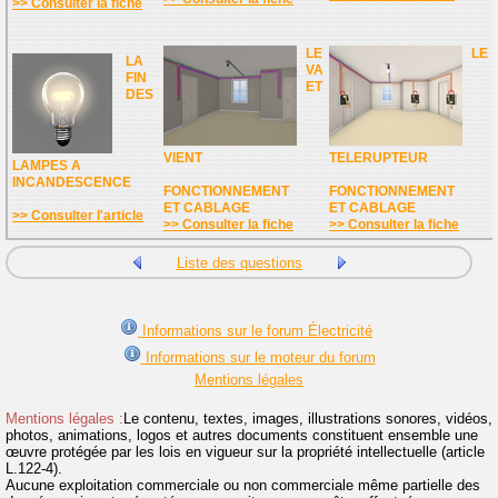
>> Consulter la fiche
LE
LE
LA
VA
FIN
ET
DES
VIENT
TELERUPTEUR
LAMPES A
INCANDESCENCE
FONCTIONNEMENT
FONCTIONNEMENT
ET CABLAGE
ET CABLAGE
>> Consulter l'article
>> Consulter la fiche
>> Consulter la fiche
Liste des questions
Informations sur le forum Électricité
Informations sur le moteur du forum
Mentions légales
Mentions légales :
Le contenu, textes, images, illustrations sonores, vidéos,
photos, animations, logos et autres documents constituent ensemble une
œuvre protégée par les lois en vigueur sur la propriété intellectuelle (article
L.122-4).
Aucune exploitation commerciale ou non commerciale même partielle des