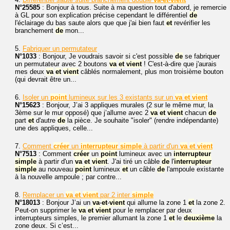
N°25585
: Bonjour à tous. Suite à ma question tout d'abord, je remercie
à GL pour son explication précise cependant le différentiel
de
l'éclairage du bas saute alors que que j'ai bien faut
et
revérifier les
branchement
de
mon...
5.
Fabriquer un permutateur
N°1033
: Bonjour, Je voudrais savoir si c'est possible
de
se fabriquer
un permutateur avec 2 boutons
va
et
vient
! C'est-à-dire que j'aurais
mes deux
va
et
vient
câblés normalement, plus mon troisième bouton
(qui devrait être un...
6.
Isoler un
point
lumineux sur les 3 existants sur un
va
et
vient
N°15623
: Bonjour, J’ai 3 appliques murales (2 sur le même mur, la
3ème sur le mur opposé) que j’allume avec 2
va
et
vient
chacun
de
part
et
d'autre
de
la pièce. Je souhaite "isoler" (rendre indépendante)
une des appliques, celle...
7.
Comment
créer
un
interrupteur
simple
à partir d'un
va
et
vient
N°7513
: Comment
créer
un
point
lumineux avec un
interrupteur
simple
à partir d'un
va
et
vient
. J'ai tiré un câble
de
l'
interrupteur
simple
au nouveau
point
lumineux
et
un câble
de
l'ampoule existante
à la nouvelle ampoule ; par contre...
8.
Remplacer un
va
et
vient
par 2 inter
simple
N°18013
: Bonjour J’ai un
va
-
et
-
vient
qui allume la zone 1
et
la zone 2.
Peut-on supprimer le
va
et
vient
pour le remplacer par deux
interrupteurs simples, le premier allumant la zone 1
et
le
deuxième
la
zone deux. Si c’est...