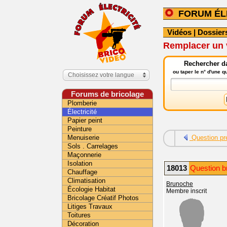
FORUM ÉL
Vidéos
|
Dossier
Remplacer un v
Rechercher da
ou taper le n° d'une 
Choisissez votre langue
Forums de bricolage
Plomberie
Électricité
Papier peint
Peinture
Menuiserie
Question pr
Sols . Carrelages
Maçonnerie
Isolation
18013
Question b
Chauffage
Climatisation
Brunoche
Écologie Habitat
Membre inscrit
Bricolage Créatif Photos
Litiges Travaux
Toitures
Décoration