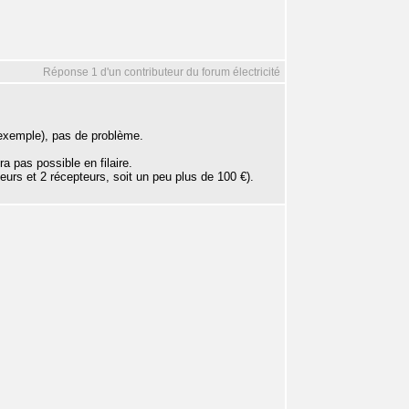
Réponse 1 d'un contributeur du forum électricité
r exemple), pas de problème.
ra pas possible en filaire.
teurs et 2 récepteurs, soit un peu plus de 100 €).