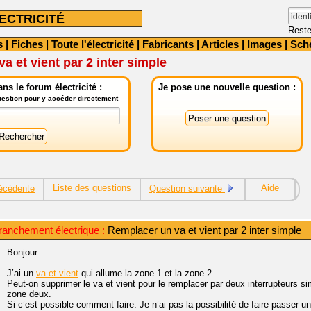
ECTRICITÉ
Reste
s
|
Fiches
|
Toute l'électricité
|
Fabricants
|
Articles
|
Images
|
Sch
a et vient par 2 inter simple
ns le forum électricité :
Je pose une nouvelle question :
question pour y accéder directement
Liste des questions
Aide
écédente
Question suivante
ranchement électrique :
Remplacer un va et vient par 2 inter simple
Bonjour
J’ai un
va-et-vient
qui allume la zone 1 et la zone 2.
Peut-on supprimer le va et vient pour le remplacer par deux interrupteurs si
zone deux.
Si c’est possible comment faire. Je n’ai pas la possibilité de faire passer un 