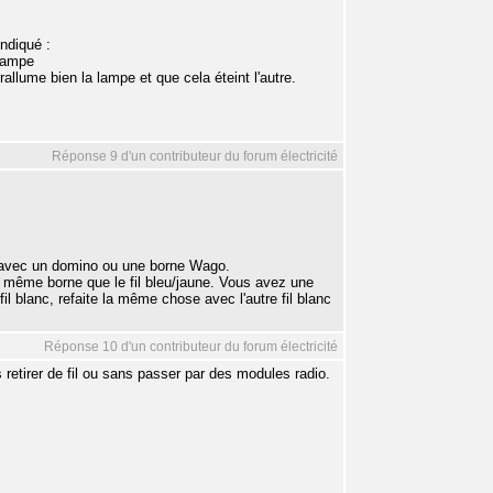
indiqué :
 lampe
 rallume bien la lampe et que cela éteint l'autre.
Réponse 9 d'un contributeur du forum électricité
le avec un domino ou une borne Wago.
la même borne que le fil bleu/jaune. Vous avez une
il blanc, refaite la même chose avec l'autre fil blanc
Réponse 10 d'un contributeur du forum électricité
s retirer de fil ou sans passer par des modules radio.