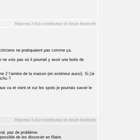
Réponse 2 d'un contributeur du forum électricité
lectriciens ne pratiquaient pas comme ça.
 ne vois pas où il pourrait y avoir une boite de
 2 l’arrière de la maison (en extérieur aussi). Si j'ai
fichu ?
x va et vient et sur les spots je pourrais savoir le
Réponse 3 d'un contributeur du forum électricité
tral, pas de problème.
possible de les dissocier en filaire.