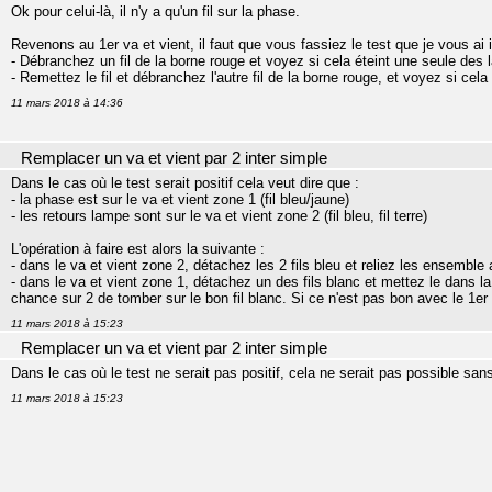
Ok pour celui-là, il n'y a qu'un fil sur la phase.
Revenons au 1er va et vient, il faut que vous fassiez le test que je vous ai 
- Débranchez un fil de la borne rouge et voyez si cela éteint une seule des
- Remettez le fil et débranchez l'autre fil de la borne rouge, et voyez si cela
11 mars 2018 à 14:36
Remplacer un va et vient par 2 inter simple
Dans le cas où le test serait positif cela veut dire que :
- la phase est sur le va et vient zone 1 (fil bleu/jaune)
- les retours lampe sont sur le va et vient zone 2 (fil bleu, fil terre)
L'opération à faire est alors la suivante :
- dans le va et vient zone 2, détachez les 2 fils bleu et reliez les ensemb
- dans le va et vient zone 1, détachez un des fils blanc et mettez le dans 
chance sur 2 de tomber sur le bon fil blanc. Si ce n'est pas bon avec le 1er f
11 mars 2018 à 15:23
Remplacer un va et vient par 2 inter simple
Dans le cas où le test ne serait pas positif, cela ne serait pas possible san
11 mars 2018 à 15:23