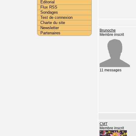
Editorial
Flux RSS
Sondages
Test de connexion
Charte du site
Newsletter
Brunoche
Partenaires
Membre inscrit
11 messages
CMT
Membre inscrit