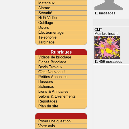
Matériaux
Alarme
Sécurité
11 messages
Hi-Fi Vidéo
Outillage
Divers
CMT
Électroménager
Membre inscrit
Téléphonie
Jardinage
Rubriques
Vidéos de bricolage
Fiches Bricolage
11 459 messages
Devis Travaux
C'est Nouveau !
Petites Annonces
Dossiers
Schémas
Liens & Annuaires
Salons & Evènements
Reportages
Plan du site
Poser une question
Votre avis