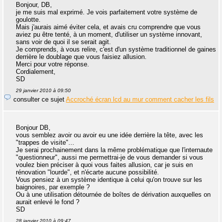
Bonjour, DB,
je me suis mal exprimé. Je vois parfaitement votre système de
goulotte.
Mais j'aurais aimé éviter cela, et avais cru comprendre que vous
aviez pu être tenté, à un moment, d'utiliser un système innovant,
sans voir de quoi il se serait agit.
Je comprends, à vous relire, c'est d'un système traditionnel de gaines
derrière le doublage que vous faisiez allusion.
Merci pour votre réponse.
Cordialement,
SD
29 janvier 2010 à 09:50
consulter ce sujet
Accroché écran lcd au mur comment cacher les fils
Bonjour DB,
vous semblez avoir ou avoir eu une idée derrière la tête, avec les
"trappes de visite"...
Je serai prochainement dans la même problématique que l'internaute
"questionneur", aussi me permettrai-je de vous demander si vous
voulez bien préciser à quoi vous faites allusion, car je suis en
rénovation "lourde", et n'écarte aucune possibilité.
Vous pensiez à un système identique à celui qu'on trouve sur les
baignoires, par exemple ?
Ou à une utilisation détournée de boîtes de dérivation auxquelles on
aurait enlevé le fond ?
SD
28 janvier 2010 à 09:47