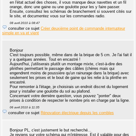
en l'état actuel des choses, il vous manque deux navettes et un fil
orange, donc une gaine ou une goulotte pour les y faire passer.
Ensuite, consultez les schémas de branchement si souvent cités sur
le site, et documentez vous sur les commandes radio.
08 avril 2010 à 08:47
consulter ce sujet
Créer deuxième point de commande interrupteur
simple en va et vient
Bonjour
C'est toujours possible, même dans de la brique de 5 cm. Je l'ai fait il
y a quelques années. Tout en encastré !
Aujourd'hui, j'utiliserais plutôt un montage mixte, c'est-à-dire des
plinthes permettant le passage des câbles (chères mais qui
engendrent moins de poussière qu'un rainurage dans la brique) avec
seulement les prises et le bout de gaine qui les relie à la plinthe en
encastré.
Pour remonter à l'étage, je choisirais un endroit discret du logement
pour y installer une goulotte du sol au plafond.
Concernant votre dernière question, vous pouvez "ponter" deux
prises à condition de respecter le nombre pris en charge par la ligne.
06 avril 2010 à 11:35
consulter ce sujet
Rénovation électrique depuis les combles
Bonjour PL, c'est justement le but recherché...
Je reviens sur votre schéma qui m'intéresse. Est il valable pour des