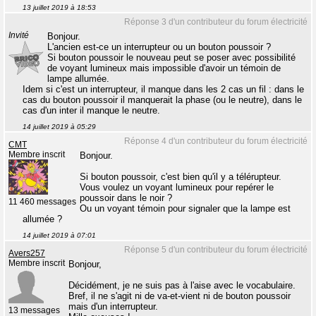
13 juillet 2019 à 18:53
Réponse 3 d'un contributeur du forum électricité
Invité
Bonjour.
L'ancien est-ce un interrupteur ou un bouton poussoir ?
Si bouton poussoir le nouveau peut se poser avec possibilité
de voyant lumineux mais impossible d'avoir un témoin de
lampe allumée.
Idem si c'est un interrupteur, il manque dans les 2 cas un fil : dans le
cas du bouton poussoir il manquerait la phase (ou le neutre), dans le
cas d'un inter il manque le neutre.
14 juillet 2019 à 05:29
Réponse 4 d'un contributeur du forum électricité
CMT
Membre inscrit
Bonjour.
Si bouton poussoir, c'est bien qu'il y a télérupteur.
Vous voulez un voyant lumineux pour repérer le
poussoir dans le noir ?
11 460 messages
Ou un voyant témoin pour signaler que la lampe est
allumée ?
14 juillet 2019 à 07:01
Réponse 5 d'un contributeur du forum électricité
Avers257
Membre inscrit
Bonjour,
Décidément, je ne suis pas à l'aise avec le vocabulaire.
Bref, il ne s'agit ni de va-et-vient ni de bouton poussoir
mais d'un interrupteur.
13 messages