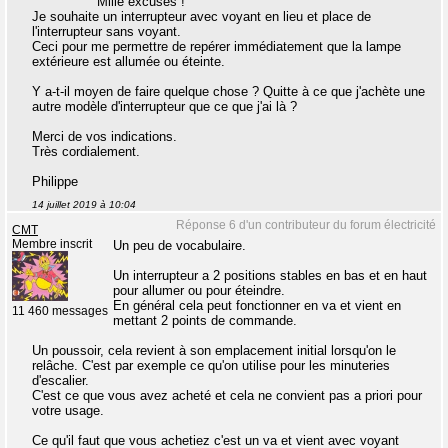
Mille excuses !
Je souhaite un interrupteur avec voyant en lieu et place de
l'interrupteur sans voyant.
Ceci pour me permettre de repérer immédiatement que la lampe
extérieure est allumée ou éteinte.
Y a-t-il moyen de faire quelque chose ? Quitte à ce que j'achète une
autre modèle d'interrupteur que ce que j'ai là ?
Merci de vos indications.
Très cordialement.
Philippe
14 juillet 2019 à 10:04
Réponse 6 d'un contributeur du forum électricité
CMT
Membre inscrit
Un peu de vocabulaire.
Un interrupteur a 2 positions stables en bas et en haut
pour allumer ou pour éteindre.
En général cela peut fonctionner en va et vient en
11 460 messages
mettant 2 points de commande.
Un poussoir, cela revient à son emplacement initial lorsqu'on le
relâche. C'est par exemple ce qu'on utilise pour les minuteries
d'escalier.
C'est ce que vous avez acheté et cela ne convient pas a priori pour
votre usage.
Ce qu'il faut que vous achetiez c'est un va et vient avec voyant