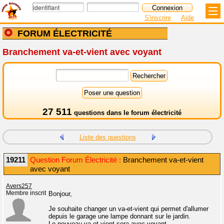
S'inscrire
Aide
FORUM ÉLECTRICITÉ
Branchement va-et-vient avec voyant
27 511
questions dans le
forum électricité
Liste des questions
19211
Question Forum Électricité :
Branchement va-et-vient
avec voyant
Avers257
Membre inscrit
Bonjour,
Je souhaite changer un va-et-vient qui permet d'allumer
depuis le garage une lampe donnant sur le jardin.
Le nouveau va-et-vient sera avec voyant.