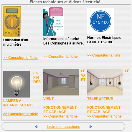
Fiches techniques et Vidéos électricité :
Normes Electriques
Informations sécurité
Utilisation d'un
La NF C15-100.
Les Consignes à suivre.
multimètre
>> Consulter la liste
>> Consulter la fiche
>> Consulter la fiche
LE
LE
LA
VA
FIN
ET
DES
VIENT
TELERUPTEUR
LAMPES A
INCANDESCENCE
FONCTIONNEMENT
FONCTIONNEMENT
ET CABLAGE
ET CABLAGE
>> Consulter l'article
>> Consulter la fiche
>> Consulter la fiche
Liste des questions