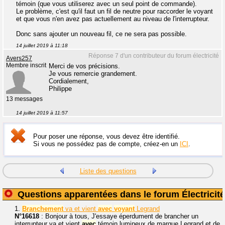
témoin (que vous utiliserez avec un seul point de commande).
Le problème, c'est qu'il faut un fil de neutre pour raccorder le voyant
et que vous n'en avez pas actuellement au niveau de l'interrupteur.
Donc sans ajouter un nouveau fil, ce ne sera pas possible.
14 juillet 2019 à 11:18
Réponse 7 d'un contributeur du forum électricité
Avers257
Membre inscrit
Merci de vos précisions.
Je vous remercie grandement.
Cordialement,
Philippe
13 messages
14 juillet 2019 à 11:57
Pour poser une réponse, vous devez être identifié.
Si vous ne possédez pas de compte, créez-en un
ICI
.
Liste des questions
Questions apparentées dans le forum Électricité
1.
Branchement
va et vient
avec
voyant
Legrand
N°16618
: Bonjour à tous, J'essaye éperdument de brancher un
interrupteur va et vient
avec
témoin lumineux de marque Legrand et de