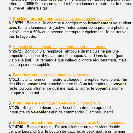
référence 099612 mais en vain. Le témoin lumineux reste tout le temps
allumé et j'aimerais qu'il...
2.
Problème
branchement
va et vient
avec
témoin lumineux
N°19759
: Bonjour. Je cherche à corriger mon
branchement
va et vient
avec
témoin lumineux. Si j'active l'interrupteur de la première photo la
led s'allume à 50% et le second interrupteur également. Je ne trouve
pas la façon de...
3.
Ampoule fluocompacte clignote inter va et vient ouvert
N°2672
: Bonjour. J'ai remplacé l'ampoule de ma cuisine par une
ampoule halogène, il y avait un néon auparavant. Dans la nuit (pas
visible le jour), j'ai remarqué que celle-ci clignote régulièrement, mais
c'est à peine perceptible...
4.
Branchement
va et vient
avec
deux voyants
N°513
: J'ai amené un fil neutre à chaque interrupteur va et vient, l'un
des fils du
voyant
est branché sur ce fil. A un interrupteur, le
voyant
reste toujours allumé, ce qu'il me faut, à l'autre, le
voyant
s'allume
lorsque le contact...
5.
branchement
électrique
Va-et-vient
3 interrupteurs
N°125
: Bonjour, je désire avoir le schéma de montage de 3
interrupteurs
va-et-vient
afin de commander 2 lampes. Merci.
6.
Problème
branchement
va et vient double
avec
témoin lumineux
N°14740
: Bonjour à tous, J'ai actuellement un va et vient double
celiane Legrand. Sur le bouton de gauche, je veux mettre un témoin