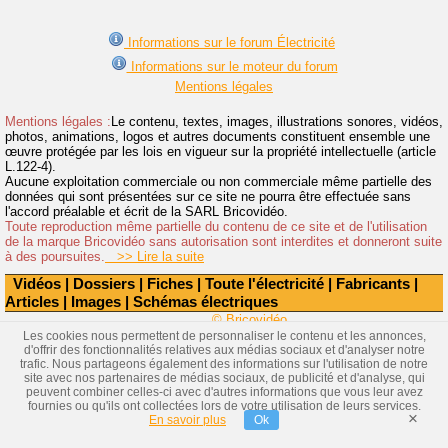
Informations sur le forum Électricité
Informations sur le moteur du forum
Mentions légales
Mentions légales :
Le contenu, textes, images, illustrations sonores, vidéos,
photos, animations, logos et autres documents constituent ensemble une
œuvre protégée par les lois en vigueur sur la propriété intellectuelle (article
L.122-4).
Aucune exploitation commerciale ou non commerciale même partielle des
données qui sont présentées sur ce site ne pourra être effectuée sans
l'accord préalable et écrit de la SARL Bricovidéo.
Toute reproduction même partielle du contenu de ce site et de l'utilisation
de la marque Bricovidéo sans autorisation sont interdites et donneront suite
à des poursuites.
>> Lire la suite
Vidéos
|
Dossiers
|
Fiches
|
Toute l'électricité
|
Fabricants
|
Articles
|
Images
|
Schémas électriques
© Bricovidéo
Les cookies nous permettent de personnaliser le contenu et les annonces,
d'offrir des fonctionnalités relatives aux médias sociaux et d'analyser notre
trafic. Nous partageons également des informations sur l'utilisation de notre
site avec nos partenaires de médias sociaux, de publicité et d'analyse, qui
peuvent combiner celles-ci avec d'autres informations que vous leur avez
fournies ou qu'ils ont collectées lors de votre utilisation de leurs services.
×
En savoir plus
Ok