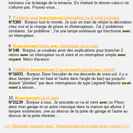
lumineux car éclairage de la terrasse. En mettant le témoin celui-ci ne
s'allume pas. Pouvez-vous...
7.
Problème pour
branchement
interrupteur va et vient lumineux
N°5365
: Bonjour tout le monde, Je suis en train de refaire la décoration
chez moi et je change de prises et d'interrupteurs. J'ai 2 problèmes
similaires. 1er problème : J'ai une lampe extérieure qui fonctionne
avec
un interrupteur...
8.
Branchement
néons
avec
interrupteur va et vient
N°148
: Bonjour, je voudrais avoir des explications pour brancher 2
néons
avec
un interrupteur va et vient et un interrupteur simple
avec
voyant
. Merci d'avance.
9.
Problème
branchement
2
va-et-vient
Legrand
avec
témoin
N°16031
: Bonjour, Dans l'escalier de ma descente de sous-sol, il y a
deux lampes (une en haut et l'autre dans l'angle du bas) qui jusqu'ici
étaient "pilotées" par deux interrupteurs de type Legrand Neptune
va-et-
vient
à témoin...
10.
Branchement
va et vient
N°21139
: Bonjour à tous. Je possède un va et vient
avec
un Plexo
dans mon garage et un autre classique dans la maison qui allume 2
lampes extérieures, une au dessus de la porte du garage et l'autre au
dessus de la porte d'entrée....
>>> Résultats suivants pour : Branchement va-et-vient avec voyant >>>