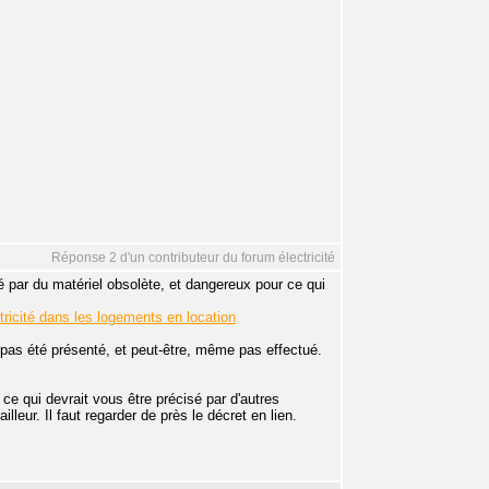
Réponse 2 d'un contributeur du forum électricité
té par du matériel obsolète, et dangereux pour ce qui
lectricité dans les logements en location
t pas été présenté, et peut-être, même pas effectué.
ce qui devrait vous être précisé par d'autres
lleur. Il faut regarder de près le décret en lien.