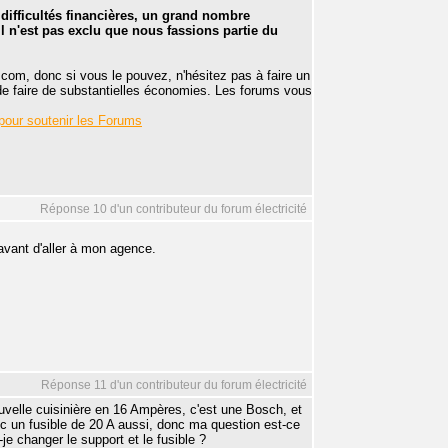
fficultés financières, un grand nombre
l n'est pas exclu que nous fassions partie du
.com, donc si vous le pouvez, n'hésitez pas à faire un
de faire de substantielles économies. Les forums vous
pour soutenir les Forums
Réponse 10 d'un contributeur du forum électricité
 avant d'aller à mon agence.
Réponse 11 d'un contributeur du forum électricité
uvelle cuisinière en 16 Ampères, c'est une Bosch, et
vec un fusible de 20 A aussi, donc ma question est-ce
je changer le support et le fusible ?