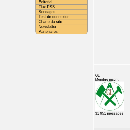
Editorial
Flux RSS
Sondages
Test de connexion
Charte du site
Newsletter
Partenaires
GL
Membre inscrit
31 951 messages