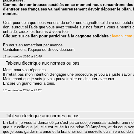
publicitaires.
Comme de nombreuses sociétés en ce moment nous rencontrons des di
d'entreprises françaises va malheureusement devoir déposer le bilan. I
nombre.
C'est pour cela que nous venons de créer une cagnotte solidaire sur leetchi
don, surtout si l'aide que vous avez trouvée sur nos forums vous a permis 
ont aidé, aidez les forums à votre tour.
Cliquez sur ce lien pour participer à la cagnotte solidaire
:
leetchi.com 
En vous en remerciant par avance.
Cordialement, l'équipe de Bricovideo.com
13 septembre 2020 à 10:40
Tableau électrique aux normes ou pas
Merci pour vos réponses.
Il n'était pas mon intention d'engager une procédure, je voulais juste savoir
Maintenant que je sais je vais pouvoir aller en discuter avec eux.
Encore un grand merci à tous.
13 septembre 2020 à 11:23
Tableau électrique aux normes ou pas
En fait si je vous ai demandé ça c'est parce-que je voudrais acheter une no
que sur celle que j'ai, elle est reliée à une prise 20 Ampères, et du coup a
que je peux garder ma prise et la brancher sur la nouvelle cuisinière ou dois-