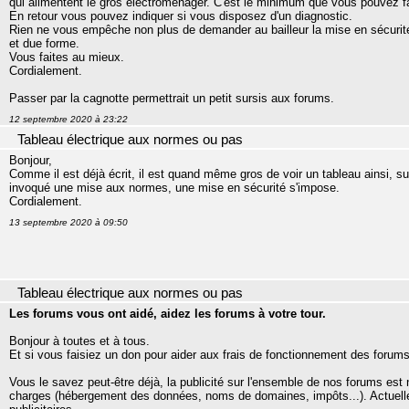
qui alimentent le gros électroménager. C'est le minimum que vous pouvez f
En retour vous pouvez indiquer si vous disposez d'un diagnostic.
Rien ne vous empêche non plus de demander au bailleur la mise en sécurité él
et due forme.
Vous faites au mieux.
Cordialement.
Passer par la cagnotte permettrait un petit sursis aux forums.
12 septembre 2020 à 23:22
Tableau électrique aux normes ou pas
Bonjour,
Comme il est déjà écrit, il est quand même gros de voir un tableau ainsi, sur
invoqué une mise aux normes, une mise en sécurité s'impose.
Cordialement.
13 septembre 2020 à 09:50
Tableau électrique aux normes ou pas
Les forums vous ont aidé, aidez les forums à votre tour.
Bonjour à toutes et à tous.
Et si vous faisiez un don pour aider aux frais de fonctionnement des forum
Vous le savez peut-être déjà, la publicité sur l'ensemble de nos forums es
charges (hébergement des données, noms de domaines, impôts...). Actuell