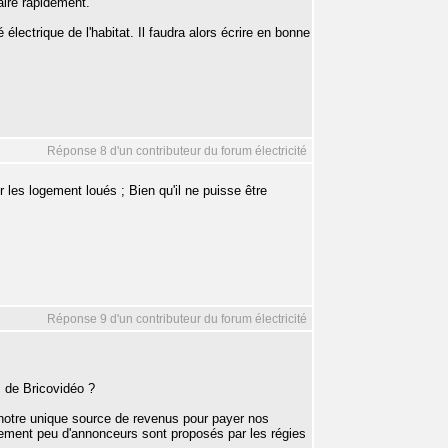
aire rapidement.
ectrique de l'habitat. Il faudra alors écrire en bonne
Réponse 8 d'un contributeur du forum électricité
 les logement loués ; Bien qu'il ne puisse être
Réponse 9 d'un contributeur du forum électricité
s de Bricovidéo ?
t notre unique source de revenus pour payer nos
ement peu d'annonceurs sont proposés par les régies