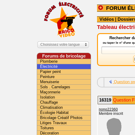
FORUM ÉL
Vidéos
|
Dossier
Tableau élect
Rechercher da
ou taper le n° d'une 
Choisissez votre langue
Forums de bricolage
Plomberie
Électricité
Papier peint
Peinture
Menuiserie
Question pr
Sols . Carrelages
Maçonnerie
Isolation
16319
Question Fo
Chauffage
Climatisation
nono22360
Écologie Habitat
Membre inscrit
Bricolage Créatif Photos
Litiges Travaux
Toitures
Décoration