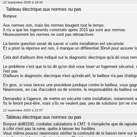
12 septembre 2020 à 18:32
Tableau électrique aux normes ou pas
Bonjour.
Aux normes non, mais les normes bougent tout le temps.
Il n'y a que les logements construits après 2015 qui sont aux normes.
Heureusement les normes ne sont pas rétroactives.
La bonne question serait de savoir si cette installation est sécurisée.
Et a priori la réponse est non, il manque un différentiel 30mA pour assurer 
Cela doit d'ailleurs être indiqué sur le diagnostic électrique qu'à dû vous rem
Le problème c'est que la loi dit qu'on doit vous louer un logement sécurisé, 
l'est pas.
D'ailleurs le diagnostic électrique n'est qu'indicatif, le bailleur n'a pas d'obliga
En gros, si vous lancez une procédure juridique contre le bailleur, vous gag
Néanmoins, en cas d'accident ou de sinistre, la responsabilité du bailleur s
Demandez à l'agence, de mettre en sécurité cette installation, notamment 
Ils le feront peut-être, mais s'ils ne veulent pas, peu de solutions (on ne s
12 septembre 2020 à 22:57
Tableau électrique aux normes ou pas
Bonjour did83100, cordiales salutations à CMT. Il n'empêche que de rajouter 
à côté n'est pas la ruine, quitte à laisser les fusibles.
Vous même pouvez néanmoins vérifier la continuité de la liaison terre sur 