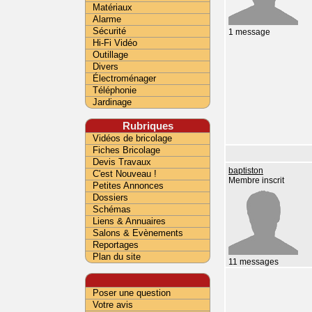
Matériaux
Alarme
Sécurité
1 message
Hi-Fi Vidéo
Outillage
Divers
Électroménager
Téléphonie
Jardinage
Rubriques
Vidéos de bricolage
Fiches Bricolage
Devis Travaux
baptiston
C'est Nouveau !
Membre inscrit
Petites Annonces
Dossiers
Schémas
Liens & Annuaires
Salons & Evènements
Reportages
Plan du site
11 messages
Poser une question
Votre avis