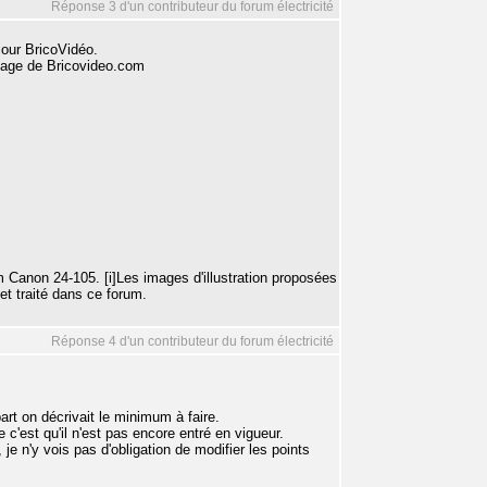
Réponse 3 d'un contributeur du forum électricité
jour BricoVidéo.
colage de Bricovideo.com
Canon 24-105. [i]Les images d'illustration proposées
et traité dans ce forum.
Réponse 4 d'un contributeur du forum électricité
art on décrivait le minimum à faire.
c'est qu'il n'est pas encore entré en vigueur.
ue, je n'y vois pas d'obligation de modifier les points