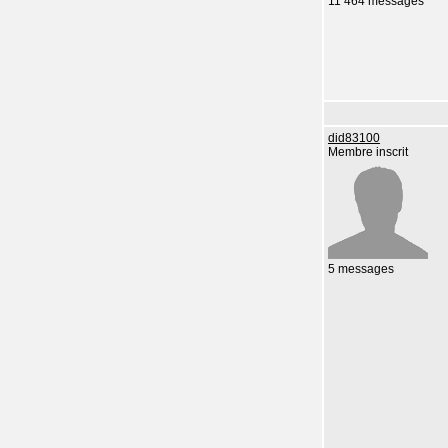
11 464 messages
did83100
Membre inscrit
5 messages