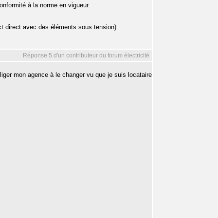
 conformité à la norme en vigueur.
act direct avec des éléments sous tension).
Réponse 5 d'un contributeur du forum électricité
liger mon agence à le changer vu que je suis locataire