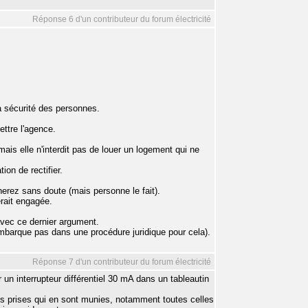
Réponse 6 d'un contributeur du forum électricité
la sécurité des personnes.
ettre l'agence.
mais elle n'interdit pas de louer un logement qui ne
tion de rectifier.
nerez sans doute (mais personne le fait).
erait engagée.
avec ce dernier argument.
'embarque pas dans une procédure juridique pour cela).
Réponse 7 d'un contributeur du forum électricité
un interrupteur différentiel 30 mA dans un tableautin
les prises qui en sont munies, notamment toutes celles