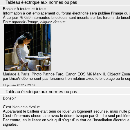
Tableau électrique aux normes ou pas
Bonjour à toutes et à tous.
Information à cet emplacement du forum électricité sera publiée l’image du 
À ce jour 76 059 internautes bricoleurs sont inscrits sur les forums de bri
Pour agrandir l'image, cliquez dessus.
Mariage à Paris. Photo Patrice Faro. Canon EOS M6 Mark II. Objectif Zoom 
par BricoVidéo ne sont pas forcément en relation avec le bricolage ou le suj
14 janvier 2017 à 23:35
Tableau électrique aux normes ou pas
Bonsoir.
C'est bien cela évolue.
Auparavant le bailleur était tenu de louer un logement sécurisé, mais nulle p
C'est désormais chose faite avec le décret évoqué par GL. Le seul problème 
Par contre, en le lisant on voit qu'il s'agit d'un état de l'installation électriq
signalés.