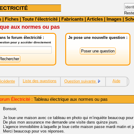
ECTRICITÉ
Reste
s
|
Fiches
|
Toute l'électricité
|
Fabricants
|
Articles
|
Images
|
Sch
rique aux normes ou pas
ns le forum électricité :
Je pose une nouvelle question :
question pour y accéder directement
Liste des questions
Aide
écédente
Question suivante
rum Électricité :
Tableau électrique aux normes ou pas
Bonsoir,
Je loue une maison avec ce tableau en photo qui m’inquiète beaucoup pour 
De plus mon assurance me demande une visite dans quinze jours.
L'agence immobilière à laquelle je loue cette maison passe mardi matin et je
Merci beaucoup pour vos réponses.