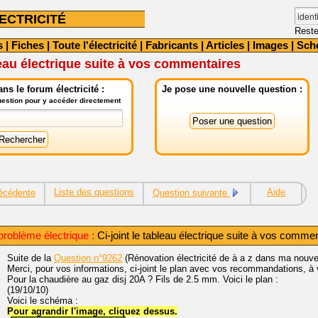
ECTRICITÉ
Reste
s
|
Fiches
|
Toute l'électricité
|
Fabricants
|
Articles
|
Images
|
Sch
bleau électrique suite à vos commentaires
ns le forum électricité :
Je pose une nouvelle question :
question pour y accéder directement
Liste des questions
Aide
écédente
Question suivante
roblème électrique :
Ci-joint le tableau électrique suite à vos comme
Suite de la
Question n°9262
(Rénovation électricité de à a z dans ma nouve
Merci, pour vos informations, ci-joint le plan avec vos recommandations, à 
Pour la chaudière au gaz disj 20A ? Fils de 2.5 mm. Voici le plan :
(19/10/10)
Voici le schéma :
Pour agrandir l'image, cliquez dessus.