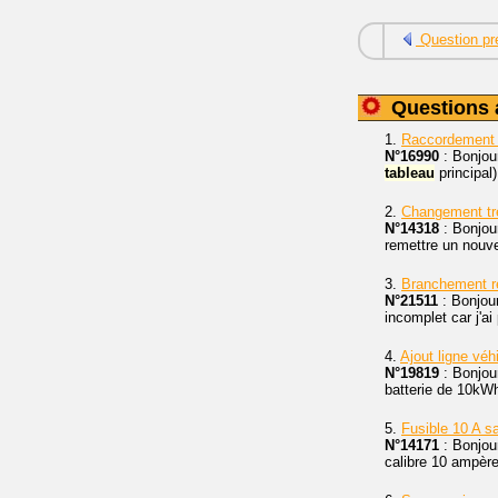
Question pr
Questions 
1.
Raccordemen
N°16990
: Bonjour
tableau
principal
2.
Changement trè
N°14318
: Bonjour
remettre un nou
3.
Branchement
N°21511
: Bonjou
incomplet car j'ai
4.
Ajout ligne véh
N°19819
: Bonjou
batterie de 10k
5.
Fusible 10 A s
N°14171
: Bonjour
calibre 10 ampères