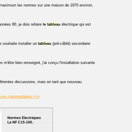
u maximum les normes sur une maison de 1970 environ,
nnées 80, je dois refaire
le
tableau
électrique qui est
e souhaite installer un
tableau
(pré-câblé) secondaire
ès m'être bien renseigné, j'ai conçu l'installation suivante
fférentes discussions, mais en tant que nouveau
e à vos commentaires >>>
Normes Electriques
La NF C15-100.