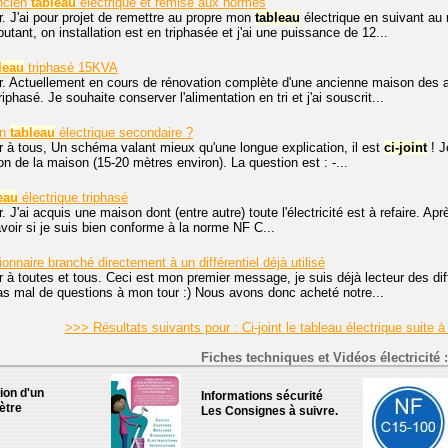
ncien
tableau
électrique et remise aux normes
. J'ai pour projet de remettre au propre mon
tableau
électrique en suivant a
utant, on installation est en triphasée et j'ai une puissance de 12...
leau
triphasé 15KVA
r. Actuellement en cours de rénovation complète d'une ancienne maison des a
iphasé. Je souhaite conserver l'alimentation en tri et j'ai souscrit...
un
tableau
électrique secondaire ?
r à tous, Un schéma valant mieux qu'une longue explication, il est
ci-joint
! J
n de la maison (15-20 mètres environ). La question est : -...
eau
électrique triphasé
. J'ai acquis une maison dont (entre autre) toute l'électricité est à refaire. Apr
avoir si je suis bien conforme à la norme NF C...
ionnaire branché directement à un différentiel déjà utilisé
r à toutes et tous. Ceci est mon premier message, je suis déjà lecteur des di
i pas mal de questions à mon tour :) Nous avons donc acheté notre...
>>> Résultats suivants pour : Ci-joint le tableau électrique suit
Fiches techniques et Vidéos électricité :
tion d'un
Informations sécurité
ètre
Les Consignes à suivre.