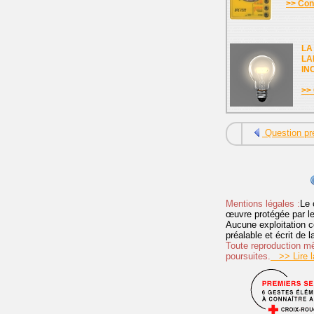
>> Cons
LA
LA
IN
>> 
Question pr
Mentions légales :
Le 
œuvre protégée par les 
Aucune exploitation c
préalable et écrit de
Toute reproduction mêm
poursuites.
>> Lire la