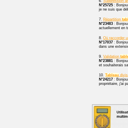
6.
Suppression a
N°25725
: Bonjour
je ne suis que déb
7.
Répartition
tab
N°23483
: Bonjou
actuellement en tr
8.
Où raccorder 
N°17037
: Bonjou
dans une extensio
9.
Validation
tabl
N°23881
: Bonjour
et souhaiterais s
10.
Tableau
divis
N°24217
: Bonjou
propriétaire, j'a
Utilisa
multim