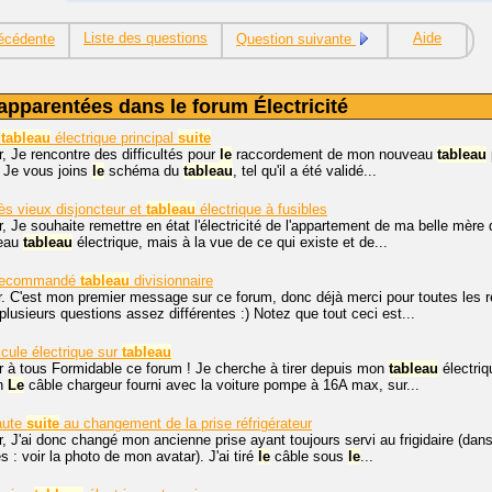
Liste des questions
Aide
écédente
Question suivante
apparentées dans le forum Électricité
t
tableau
électrique principal
suite
, Je rencontre des difficultés pour
le
raccordement de mon nouveau
tableau
) Je vous joins
le
schéma du
tableau
, tel qu'il a été validé...
s vieux disjoncteur et
tableau
électrique à fusibles
, Je souhaite remettre en état l'électricité de l'appartement de ma belle mère
veau
tableau
électrique, mais à la vue de ce qui existe et de...
 recommandé
tableau
divisionnaire
r. C'est mon premier message sur ce forum, donc déjà merci pour toutes les 
 plusieurs questions assez différentes :) Notez que tout ceci est...
icule électrique sur
tableau
r à tous Formidable ce forum ! Je cherche à tirer depuis mon
tableau
électriq
Wh
Le
câble chargeur fourni avec la voiture pompe à 16A max, sur...
aute
suite
au changement de la prise réfrigérateur
, J'ai donc changé mon ancienne prise ayant toujours servi au frigidaire (dans 
 : voir la photo de mon avatar). J'ai tiré
le
câble sous
le
...