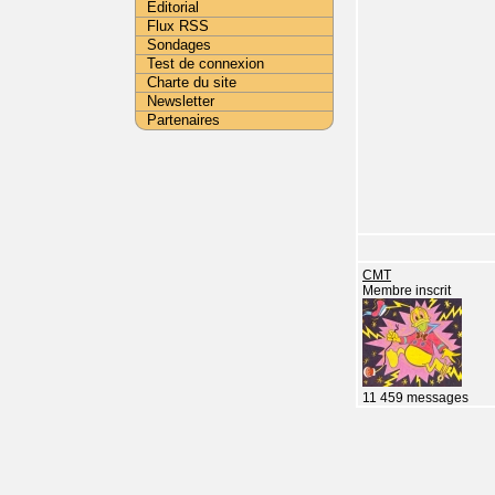
Editorial
Flux RSS
Sondages
Test de connexion
Charte du site
Newsletter
Partenaires
CMT
Membre inscrit
11 459 messages