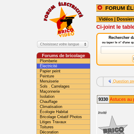
FORUM ÉL
Vidéos
|
Dossier
Ci-joint le ta
Rechercher da
ou taper le n° d'une 
Choisissez votre langue
Forums de bricolage
Plomberie
Électricité
Papier peint
Peinture
Menuiserie
Question pr
Sols . Carrelages
Maçonnerie
Isolation
9330
Astuces au p
Chauffage
Climatisation
Écologie Habitat
Invité
Bricolage Créatif Photos
Litiges Travaux
Toitures
Décoration