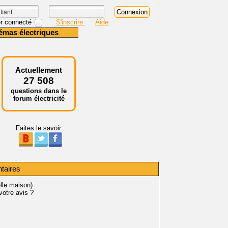
r connecté
S'inscrire
Aide
émas électriques
Actuellement
27 508
questions dans le
forum électricité
Faites le savoir :
ntaires
lle maison)
votre avis ?