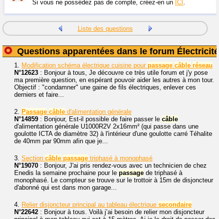
Si vous ne possédez pas de compte, créez-en un
ICI
.
Liste des questions
Questions apparentées dans le forum Électricité
1.
Modification schéma électrique cuisine pour
passage
câble
réseau
N°12623
: Bonjour à tous, Je découvre ce très utile forum et j'y pose
ma première question, en espérant pouvoir aider les autres à mon tour.
Objectif : "condamner" une gaine de fils électriques, enlever ces
derniers et faire...
2.
Passage
câble
d'alimentation générale
N°14859
: Bonjour, Est-il possible de faire passer le
câble
d'alimentation générale U1000R2V 2x16mm² (qui passe dans une
goulotte ICTA de diamètre 32) à l'intérieur d'une goulotte carré Téhalite
de 40mm par 90mm afin que je...
3.
Section
câble
passage
triphasé à monophasé
N°19070
: Bonjour, J'ai pris rendez-vous avec un technicien de chez
Enedis la semaine prochaine pour le
passage
de triphasé à
monophasé. Le compteur se trouve sur le trottoir à 15m de disjoncteur
d'abonné qui est dans mon garage...
4.
Relier disjoncteur principal au tableau électrique
secondaire
N°22642
: Bonjour à tous. Voilà j’ai besoin de relier mon disjoncteur