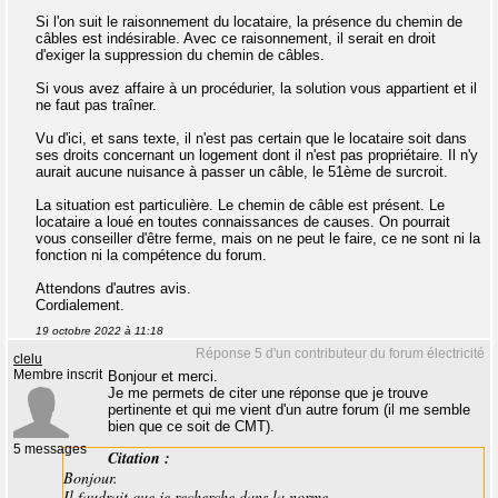
Si l'on suit le raisonnement du locataire, la présence du chemin de
câbles est indésirable. Avec ce raisonnement, il serait en droit
d'exiger la suppression du chemin de câbles.
Si vous avez affaire à un procédurier, la solution vous appartient et il
ne faut pas traîner.
Vu d'ici, et sans texte, il n'est pas certain que le locataire soit dans
ses droits concernant un logement dont il n'est pas propriétaire. Il n'y
aurait aucune nuisance à passer un câble, le 51ème de surcroit.
La situation est particulière. Le chemin de câble est présent. Le
locataire a loué en toutes connaissances de causes. On pourrait
vous conseiller d'être ferme, mais on ne peut le faire, ce ne sont ni la
fonction ni la compétence du forum.
Attendons d'autres avis.
Cordialement.
19 octobre 2022 à 11:18
Réponse 5 d'un contributeur du forum électricité
clelu
Membre inscrit
Bonjour et merci.
Je me permets de citer une réponse que je trouve
pertinente et qui me vient d'un autre forum (il me semble
bien que ce soit de CMT).
5 messages
Citation :
Bonjour.
Il faudrait que je recherche dans la norme.