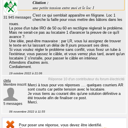
Citation :
une petite tension entre moi et le loc 1
C'est ce qui semblait apparaître en filigrane. Loc 1
31 945 messages
cherche la faille pour vous mettre des bâtons dans les
roues.
La pose d'un tube IRO de 50 ou 60 en rectiligne règlerait le problème.
Mais ne serait-ce pas au locataire 1 d'avancer la preuve de ce qu'il
avance ?.
Une idée, peut-être mauvaise : par LR, vous lui assignez de trouver
le texte en lui laissant un délai de 8 jours prouvant ses dires.
Si vous voulez régler le problème sans conflit, vous fixez un tube à
l'extérieur, vous passez le câble, et vous verrez plus tard, avant qu'un
locataire 1' s'installe, pour passer le câble en intérieur.
Attendons d'autres avis.
Cordialement.
19 octobre 2022 à 21:06
Réponse 10 d'un contributeur du forum électricité
clelu
Membre inscrit
Merci à tous pour vos réponses .... quelques courriers AR
sont courts car petite tension avec le locataire.
Je vous tiens au courant dès qu'une solution définitive a
été trouvée afin de finaliser ce post.
Merci.
5 messages
06 novembre 2022 à 11:55
Pour poser une réponse, vous devez être identifié.