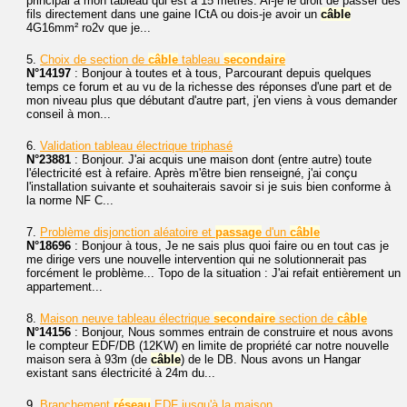
principal à mon tableau qui est à 15 mètres. Ai-je le droit de passer des
fils directement dans une gaine ICtA ou dois-je avoir un
câble
4G16mm² ro2v que je...
5.
Choix de section de
câble
tableau
secondaire
N°14197
: Bonjour à toutes et à tous, Parcourant depuis quelques
temps ce forum et au vu de la richesse des réponses d'une part et de
mon niveau plus que débutant d'autre part, j'en viens à vous demander
conseil à mon...
6.
Validation tableau électrique triphasé
N°23881
: Bonjour. J'ai acquis une maison dont (entre autre) toute
l'électricité est à refaire. Après m'être bien renseigné, j'ai conçu
l'installation suivante et souhaiterais savoir si je suis bien conforme à
la norme NF C...
7.
Problème disjonction aléatoire et
passage
d'un
câble
N°18696
: Bonjour à tous, Je ne sais plus quoi faire ou en tout cas je
me dirige vers une nouvelle intervention qui ne solutionnerait pas
forcément le problème... Topo de la situation : J'ai refait entièrement un
appartement...
8.
Maison neuve tableau électrique
secondaire
section de
câble
N°14156
: Bonjour, Nous sommes entrain de construire et nous avons
le compteur EDF/DB (12KW) en limite de propriété car notre nouvelle
maison sera à 93m (de
câble
) de le DB. Nous avons un Hangar
existant sans électricité à 24m du...
9.
Branchement
réseau
EDF jusqu'à la maison