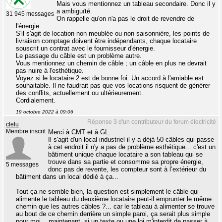
Mais vous mentionnez un tableau secondaire. Donc il y
a ambiguïté.
31 945 messages
On rappelle qu'on n'a pas le droit de revendre de
l'énergie.
S'il s'agit de location non meublée ou non saisonnière, les points de
livraison comptage doivent être indépendants, chaque locataire
souscrit un contrat avec le fournisseur d'énergie.
Le passage du câble est un problème autre.
Vous mentionnez un chemin de câble ; un câble en plus ne devrait
pas nuire à l'esthétique.
Voyez si le locataire 2 est de bonne foi. Un accord à l'amiable est
souhaitable. Il ne faudrait pas que vos locations risquent de générer
des conflits, actuellement ou ultérieurement.
Cordialement.
19 octobre 2022 à 09:06
Réponse 3 d'un contributeur du forum électricité
clelu
Membre inscrit
Merci à CMT et à GL.
Il s'agit d'un local industriel il y a déjà 50 câbles qui passe
à cet endroit il n'y a pas de problème esthétique... c'est un
bâtiment unique chaque locataire a son tableau qui se
trouve dans sa partie et consomme sa propre énergie,
5 messages
donc pas de revente, les compteur sont à l’extérieur du
bâtiment dans un local dédié à ça...
Tout ça ne semble bien, la question est simplement le câble qui
alimente le tableau du deuxième locataire peut-il emprunter le même
chemin que les autres câbles ?... car le tableau à alimenter se trouve
au bout de ce chemin derrière un simple paroi, ça serait plus simple
pour moi... maintenant, si un texte ou une loi m'interdit de passer à