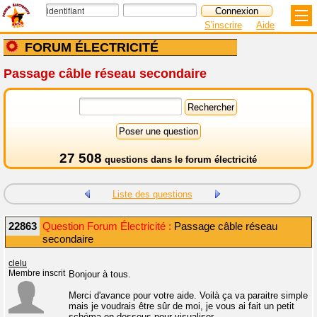
S'inscrire
Aide
FORUM ÉLECTRICITÉ
Passage câble réseau secondaire
27 508
questions dans le
forum électricité
Liste des questions
22863
Question Forum Électricité :
Passage câble réseau
secondaire
clelu
Membre inscrit
Bonjour à tous.
Merci d'avance pour votre aide. Voilà ça va paraitre simple
mais je voudrais être sûr de moi, je vous ai fait un petit
schéma en dessous pour visualiser.