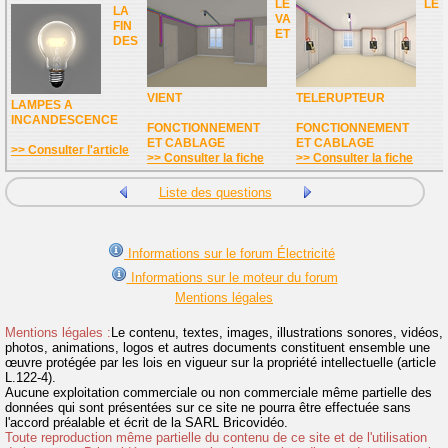
LE
LE
LA
VA
FIN
ET
DES
VIENT
TELERUPTEUR
LAMPES A
INCANDESCENCE
FONCTIONNEMENT
FONCTIONNEMENT
ET CABLAGE
ET CABLAGE
>> Consulter l'article
>> Consulter la fiche
>> Consulter la fiche
Liste des questions
Informations sur le forum Électricité
Informations sur le moteur du forum
Mentions légales
Mentions légales :
Le contenu, textes, images, illustrations sonores, vidéos,
photos, animations, logos et autres documents constituent ensemble une
œuvre protégée par les lois en vigueur sur la propriété intellectuelle (article
L.122-4).
Aucune exploitation commerciale ou non commerciale même partielle des
données qui sont présentées sur ce site ne pourra être effectuée sans
l'accord préalable et écrit de la SARL Bricovidéo.
Toute reproduction même partielle du contenu de ce site et de l'utilisation