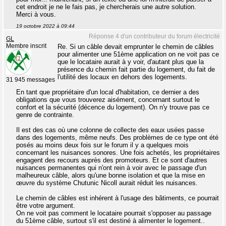
cet endroit je ne le fais pas, je chercherais une autre solution.
Merci à vous.
19 octobre 2022 à 09:44
Réponse 4 d'un contributeur du forum électricité
GL
Membre inscrit
Re. Si un câble devait emprunter le chemin de câbles
pour alimenter une 51ème application on ne voit pas ce
que le locataire aurait à y voir, d'autant plus que la
présence du chemin fait partie du logement, du fait de
l'utilité des locaux en dehors des logements.
31 945 messages
En tant que propriétaire d'un local d'habitation, ce dernier a des
obligations que vous trouverez aisément, concernant surtout le
confort et la sécurité (décence du logement). On n'y trouve pas ce
genre de contrainte.
Il est des cas où une colonne de collecte des eaux usées passe
dans des logements, même neufs. Des problèmes de ce type ont été
posés au moins deux fois sur le forum il y a quelques mois
concernant les nuisances sonores. Une fois achetés, les propriétaires
engagent des recours auprès des promoteurs. Et ce sont d'autres
nuisances permanentes qui n'ont rein à voir avec le passage d'un
malheureux câble, alors qu'une bonne isolation et que la mise en
œuvre du système Chutunic Nicoll aurait réduit les nuisances.
Le chemin de câbles est inhérent à l'usage des bâtiments, ce pourrait
être votre argument.
On ne voit pas comment le locataire pourrait s'opposer au passage
du 51ème câble, surtout s'il est destiné à alimenter le logement..