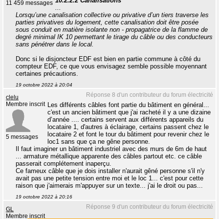
10.2.2.2 Canalisations
11 459 messages
...
Lorsqu’une canalisation collective ou privative d’un tiers traverse les
parties privatives du logement, cette canalisation doit être posée
sous conduit en matière isolante non - propagatrice de la flamme de
degré minimal IK 10 permettant le tirage du câble ou des conducteurs
sans pénétrer dans le local.
Donc si le disjoncteur EDF est bien en partie commune à côté du
compteur EDF, ce que vous envisagez semble possible moyennant
certaines précautions.
19 octobre 2022 à 20:04
Réponse 8 d'un contributeur du forum électricité
clelu
Membre inscrit
Les différents câbles font partie du bâtiment en général...
c'est un ancien bâtiment que j'ai racheté il y a une dizaine
d’année .... certains servent aux différents appareils du
locataire 1, d'autres à éclairage, certains passent chez le
locataire 2 et font le tour du bâtiment pour revenir chez le
5 messages
loc1 sans que ça ne gêne personne.
Il faut imaginer un bâtiment industriel avec des murs de 6m de haut
... armature métallique apparente des câbles partout etc. ce câble
passerait complétement inaperçu.
Ce fameux câble que je dois installer n'aurait gêné personne s'il n'y
avait pas une petite tension entre moi et le loc 1... c'est pour cette
raison que j'aimerais m'appuyer sur un texte... j'ai le droit ou pas...
19 octobre 2022 à 20:16
Réponse 9 d'un contributeur du forum électricité
GL
Membre inscrit