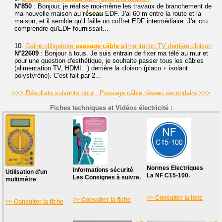
N°850
: Bonjour, je réalise moi-même les travaux de branchement de
ma nouvelle maison au
réseau
EDF. J'ai 60 m entre la route et la
maison, et il semble qu'il faille un coffret EDF intermédiaire. J'ai cru
comprendre qu'EDF fournissait...
10.
Gaine obligatoire
passage
câble
alimentation TV derrière cloison
N°22609
: Bonjour à tous. Je suis entrain de fixer ma télé au mur et
pour une question d'esthétique, je souhaite passer tous les câbles
(alimentation TV, HDMI...) derrière la cloison (placo + isolant
polystyrène). C'est fait par 2...
>>> Résultats suivants pour : Passage câble réseau secondaire >>>
Fiches techniques et Vidéos électricité :
Normes Electriques
Informations sécurité
Utilisation d'un
La NF C15-100.
Les Consignes à suivre.
multimètre
>> Consulter la liste
>> Consulter la fiche
>> Consulter la fiche