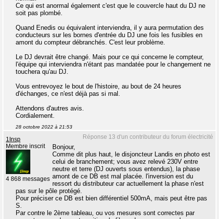
Ce qui est anormal également c'est que le couvercle haut du DJ ne
soit pas plombé.
Quand Enedis ou équivalent interviendra, il y aura permutation des
conducteurs sur les bornes d'entrée du DJ une fois les fusibles en
amont du compteur débranchés. C'est leur problème.
Le DJ devrait être changé. Mais pour ce qui concerne le compteur,
l'équipe qui interviendra n'étant pas mandatée pour le changement ne
touchera qu'au DJ.
Vous entrevoyez le bout de l'histoire, au bout de 24 heures
d'échanges, ce n'est déjà pas si mal.
Attendons d'autres avis.
Cordialement.
28 octobre 2022 à 21:53
Réponse 13 d'un contributeur du forum électricité
1Insp
Membre inscrit
Bonjour,
Comme dit plus haut, le disjoncteur Landis en photo est
celui de branchement; vous avez relevé 230V entre
neutre et terre (DJ ouverts sous entendus), la phase
amont de ce DB est mal placée. l'inversion est du
4 868 messages
ressort du distributeur car actuellement la phase n'est
pas sur le pôle protégé.
Pour préciser ce DB est bien différentiel 500mA, mais peut être pas
S.
Par contre le 2ème tableau, ou vos mesures sont correctes par