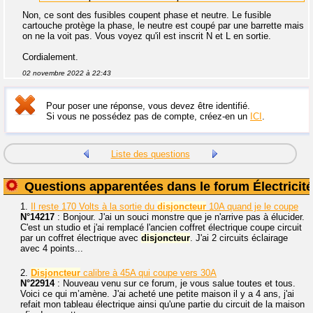
Non, ce sont des fusibles coupent phase et neutre. Le fusible
cartouche protège la phase, le neutre est coupé par une barrette mais
on ne la voit pas. Vous voyez qu'il est inscrit N et L en sortie.
Cordialement.
02 novembre 2022 à 22:43
Pour poser une réponse, vous devez être identifié.
Si vous ne possédez pas de compte, créez-en un
ICI
.
Liste des questions
Questions apparentées dans le forum Électricité
1.
Il reste 170 Volts à la sortie du
disjoncteur
10A quand je le coupe
N°14217
: Bonjour. J'ai un souci monstre que je n'arrive pas à élucider.
C'est un studio et j'ai remplacé l'ancien coffret électrique coupe circuit
par un coffret électrique avec
disjoncteur
. J'ai 2 circuits éclairage
avec 4 points...
2.
Disjoncteur
calibre à 45A qui coupe vers 30A
N°22914
: Nouveau venu sur ce forum, je vous salue toutes et tous.
Voici ce qui m’amène. J'ai acheté une petite maison il y a 4 ans, j'ai
refait mon tableau électrique ainsi qu'une partie du circuit de la maison