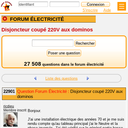
S'inscrire
Aide
FORUM ÉLECTRICITÉ
Disjoncteur coupé 220V aux dominos
27 508
questions dans le
forum électricité
Liste des questions
22901
Question Forum Électricité :
Disjoncteur coupé 220V aux
dominos
ricdieu
Membre inscrit
Bonjour.
J'ai une installation électrique des années 70 et je me suis
rendu compte qu'au tableau principal j'ai le Neutre et la
phase inversés. J'ai été vérifié sur le général partie basse