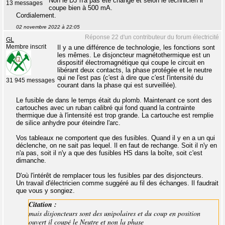
Non le DJ n'a pas été changé et selon le technicien il
13 messages
coupe bien à 500 mA.
Cordialement.
02 novembre 2022 à 22:05
Réponse 22 d'un contributeur du forum électricité
GL
Membre inscrit
Il y a une différence de technologie, les fonctions sont
les mêmes. Le disjoncteur magnétothermique est un
dispositif électromagnétique qui coupe le circuit en
libérant deux contacts, la phase protégée et le neutre
qui ne l'est pas (c'est à dire que c'est l'intensité du
31 945 messages
courant dans la phase qui est surveillée).
Le fusible de dans le temps était du plomb. Maintenant ce sont des
cartouches avec un ruban calibré qui fond quand la contrainte
thermique due à l'intensité est trop grande. La cartouche est remplie
de silice anhydre pour éteindre l'arc.
Vos tableaux ne comportent que des fusibles. Quand il y en a un qui
déclenche, on ne sait pas lequel. Il en faut de rechange. Soit il n'y en
n'a pas, soit il n'y a que des fusibles HS dans la boîte, soit c'est
dimanche.
D'où l'intérêt de remplacer tous les fusibles par des disjoncteurs.
Un travail d'électricien comme suggéré au fil des échanges. Il faudrait
que vous y songiez.
Citation :
mais disjoncteurs sont des unipolaires et du coup en position
ouvert il coupé le Neutre et non la phase