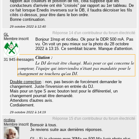
rapport aux couleurs et position de fils, cela suppose que les
conducteurs d'arrivée ont été "croisés" par rapport au 1er tableau. De
ce fait lorsque Enedis inversera sur le DB, il faudra décroiser les fils
cités ci-dessus, pour être dans le bon ordre.
Bonne continuation.
29 octobre 2022 à 12:40
Réponse 14 d'un contributeur du forum électricité
GL
Membre inscrit
Bonjour 1Insp et ricdieu. Ok pour le DDR 500 mA. Pas
vu. On voit un peu mieux sur la photo du 28 octobre
2022 à 13:15. Ce semblait bizarre. Manque d'attention.
Citation :
31 945 messages
Le DJ devrait être changé. Mais pour ce qui concerne le
compteur, l'équipe qui interviendra n'étant pas mandatée pour le
changement ne touchera qu'au DJ.
Double correction
: non, pas besoin de forcément demander le
changement. Juste l'inversion en entrée du DJ.
Mais pour un type S avec bouton test pour le différentiel, un
changement pourrait être demandé.
Attendons d'autres avis.
Cordialement.
29 octobre 2022 à 14:19
Réponse 15 d'un contributeur du forum électricité
ricdieu
Membre inscrit
Bonsoir à tous.
Je reviens suite aux dernières réponses.
GL : Si je change mon 30Ma en 500 Ma (voir photo plus