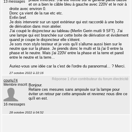
13 messages
et on a bien le câble bleu à gauche avec 220V et le noir à
droite avec environ 0.
Donc ça vient de la rue etc etc.
Enfin bref.
Je dois intervenir sur un spot extérieur qui est raccordé à une boite
de dérivation dans mon atelier.
J'ai coupé le disjoncteur au tableau (Merlin Gerin mutli 9 SFT). J'ai
une lampe qui est branchée sur cette boite de dérivation et évidement
quand je coupe le disjoncteur elle s'éteint.
Je sors mon stylo testeur et je vois qu'il s'allume aussi bien sur le
neutre que sur la phase. Je prends donc le multi et là j'ai 0 entre la
phase et le neutre. Mais j'ai 220V entre la phase et la terre et pareil
entre le neutre et la terre...
Auriez-vous une idée car la c'est de l'ordre du paranormal... ? Merci.
27 octobre 2022 à 22:16
Réponse 1 d'un contributeur du forum électricité
courju74
Membre inscrit
Bonjour.
Refaire ces mesures sans ampoule sur la lampe pour
éviter un retour par cette ampoule et revenez nous dire ce
qu'il en est.
16 messages
28 octobre 2022 à 04:52