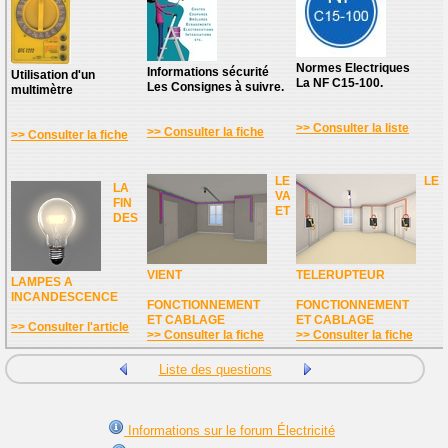
Normes Electriques
Informations sécurité
Utilisation d'un
La NF C15-100.
Les Consignes à suivre.
multimètre
>> Consulter la liste
>> Consulter la fiche
>> Consulter la fiche
LE
LE
LA
VA
FIN
ET
DES
VIENT
TELERUPTEUR
LAMPES A
INCANDESCENCE
FONCTIONNEMENT
FONCTIONNEMENT
ET CABLAGE
ET CABLAGE
>> Consulter l'article
>> Consulter la fiche
>> Consulter la fiche
Liste des questions
Informations sur le forum Électricité