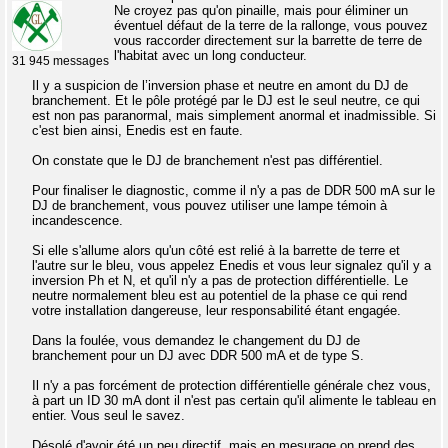
Ne croyez pas qu'on pinaille, mais pour éliminer un
éventuel défaut de la terre de la rallonge, vous pouvez
vous raccorder directement sur la barrette de terre de
l'habitat avec un long conducteur.
31 945 messages
Il y a suspicion de l’inversion phase et neutre en amont du DJ de
branchement. Et le pôle protégé par le DJ est le seul neutre, ce qui
est non pas paranormal, mais simplement anormal et inadmissible. Si
c'est bien ainsi, Enedis est en faute.
On constate que le DJ de branchement n'est pas différentiel.
Pour finaliser le diagnostic, comme il n'y a pas de DDR 500 mA sur le
DJ de branchement, vous pouvez utiliser une lampe témoin à
incandescence.
Si elle s'allume alors qu'un côté est relié à la barrette de terre et
l'autre sur le bleu, vous appelez Enedis et vous leur signalez qu'il y a
inversion Ph et N, et qu'il n'y a pas de protection différentielle. Le
neutre normalement bleu est au potentiel de la phase ce qui rend
votre installation dangereuse, leur responsabilité étant engagée.
Dans la foulée, vous demandez le changement du DJ de
branchement pour un DJ avec DDR 500 mA et de type S.
Il n'y a pas forcément de protection différentielle générale chez vous,
à part un ID 30 mA dont il n'est pas certain qu'il alimente le tableau en
entier. Vous seul le savez.
Désolé d'avoir été un peu directif, mais en mesurage on prend des