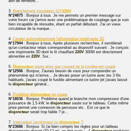
afin de remettre...
3.
Branchement circulateur 127/
220V
N°24875
: Bonjour à tous. Je me permets un premier message sur
votre forum car j'arrive avec une problématique de couplage que je suis
bien incapable de résoudre, étant un parfait débutant. J'ai un vieux
circulateur de la marque...
4.
Couper automatiquement l'alimentation imprimante 3D
N°17944
: Bonjour à tous, Après plusieurs recherches, il semblerait
qu'un contacteur relais correspondrait au dispositif suivant : Je conçois
une imprimante 3D dont le lit chauffant
220V
300W est directement
alimentée en
220V
. Sur...
5.
Disjoncteur
saute alors que courant de la lumière est coupé
N°12506
: Bonjour, J'aurais besoin de vous pour comprendre un
phénomène qui m'arrive... Je devais poser un lustre avec les 3 fils
habituels, j'avais coupé le fusible alimentant ce lustre (et j'avais laissé
le
disjoncteur
général...
6.
Problème
disjoncteur
se coupe
N°18036
: Bonjour, Problème quand je branche mon compresseur d'une
puissance de 1,5 kW, le
disjoncteur
saute sur le tableau. Cette même
prise permet une connexion de perceuse etc.. Est ce que le
disjoncteur
serait trop faible ? je...
7.
Interrupteur sectionneur ou
disjoncteur
?
N°23686
: Bonjour. Si j'ai bien compris les règles pour un tableau
divisionnaire distant (10-12 m), on doit avoir : - 1
disjoncteur
modulaire