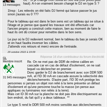
haut). A-t-on vraiment besoin changé le DJ en type S ?
13 messages
1Insp : Les relevés on été faits DJ fermé qui laisse passer le jus
sinon j'aurais eu 0 ???
Pour le tableau qui est dans le bon sens est un tableau qui se situe à
l'étage et je pense que quand les travaux ont été effectués car
l'ancien proprio a construit cette maison, ben au moment de faire le
haut ils ont dû croiser pour remettre dans le bon sens.
Le jour où le DJ redevient normal, ben le tableau du bas je serais OK
et en haut faudra inverser les câbles.
J'attends vos retours et merci encore de l'entraide.
29 octobre 2022 à 19:09
Réponse 16 d'un contributeur du forum électricité
GL
Membre inscrit
Re. On ne met pas de DDR de même calibre en
cascade car en cas de défaut d'isolement, on ne sait
lequel va déclencher en premier.
Donc garder le DJ de branchement avec son DDR 500
mA, et l'ID 30 mA en cascade assure la sélectivité des
31 945 messages
déclenchements. D'autre part, l'ID 30 mA protège les
personnes si jamais un objet non relié à la terre présente un défaut
d'isolement et qu'une personne touche la masse (on pense aux
appliques ou luminaires non reliés à la terre).
Mais cet ID 30 mA sur la planche ne doit pas être électriquement au
bon endroit, du fait qu'il y a deux tableaux. **
Le type S rend le DDR 500 mA moins sensible aux déclenchements