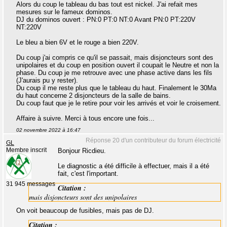
Alors du coup le tableau du bas tout est nickel. J'ai refait mes
mesures sur le fameux dominos.
DJ du dominos ouvert : PN:0 PT:0 NT:0 Avant PN:0 PT:220V
NT:220V
Le bleu a bien 6V et le rouge a bien 220V.
Du coup j'ai compris ce qu'il se passait, mais disjoncteurs sont des
unipolaires et du coup en position ouvert il coupait le Neutre et non la
phase. Du coup je me retrouve avec une phase active dans les fils
(J'aurais pu y rester).
Du coup il me reste plus que le tableau du haut. Finalement le 30Ma
du haut concerne 2 disjoncteurs de la salle de bains.
Du coup faut que je le retire pour voir les arrivés et voir le croisement.
Affaire à suivre. Merci à tous encore une fois...
02 novembre 2022 à 16:47
Réponse 20 d'un contributeur du forum électricité
GL
Membre inscrit
Bonjour Ricdieu.
Le diagnostic a été difficile à effectuer, mais il a été
fait, c'est l'important.
31 945 messages
Citation :
mais disjoncteurs sont des unipolaires
On voit beaucoup de fusibles, mais pas de DJ.
Citation :