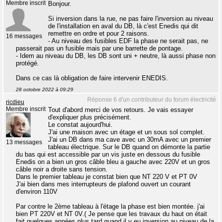
Membre inscrit
Bonjour.
Si inversion dans la rue, ne pas faire l'inversion au niveau
de l'installation en aval du DB, là c'est Enedis qui dit
remettre en ordre et pour 2 raisons.
16 messages
- Au niveau des fusibles EDF la phase ne serait pas, ne
passerait pas un fusible mais par une barrette de pontage.
- Idem au niveau du DB, les DB sont uni + neutre, là aussi phase non
protégé.
Dans ce cas là obligation de faire intervenir ENEDIS.
28 octobre 2022 à 09:29
Réponse 6 d'un contributeur du forum électricité
ricdieu
Membre inscrit
Tout d'abord merci de vos retours. Je vais essayer
d'expliquer plus précisément.
Le constat aujourd'hui.
J'ai une maison avec un étage et un sous sol complet.
J'ai un DB dans ma cave avec un 30mA avec un premier
13 messages
tableau électrique. Sur le DB quand on démonte la partie
du bas qui est accessible par un vis juste en dessous du fusible
Enedis on a bien un gros câble bleu a gauche avec 220V et un gros
câble noir a droite sans tension.
Dans le premier tableau je constat bien que NT 220 V et PT 0V
J'ai bien dans mes interrupteurs de plafond ouvert un courant
d'environ 110V
Par contre le 2ème tableau à l'étage la phase est bien montée. j'ai
bien PT 220V et NT 0V.( Je pense que les travaux du haut on était
fait quelques années plus tard quand il y eu inversion au niveau de la