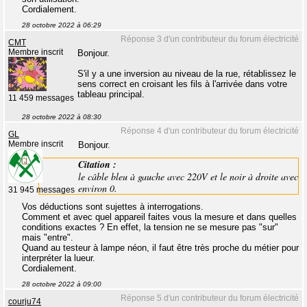
Cordialement.
28 octobre 2022 à 06:29
Réponse 3 d'un contributeur du forum électricité
CMT
Membre inscrit
Bonjour.
S'il y a une inversion au niveau de la rue, rétablissez le
sens correct en croisant les fils à l'arrivée dans votre
tableau principal.
11 459 messages
28 octobre 2022 à 08:30
Réponse 4 d'un contributeur du forum électricité
GL
Membre inscrit
Bonjour.
Citation :
le câble bleu à gauche avec 220V et le noir à droite avec
environ 0.
31 945 messages
Vos déductions sont sujettes à interrogations.
Comment et avec quel appareil faites vous la mesure et dans quelles
conditions exactes ? En effet, la tension ne se mesure pas "sur"
mais "entre".
Quand au testeur à lampe néon, il faut être très proche du métier pour
interpréter la lueur.
Cordialement.
28 octobre 2022 à 09:00
Réponse 5 d'un contributeur du forum électricité
courju74