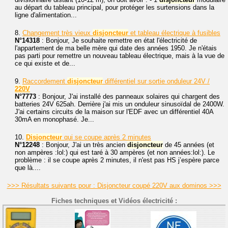
au départ du tableau principal, pour protéger les surtensions dans la
ligne d'alimentation...
8.
Changement très vieux
disjoncteur
et tableau électrique à fusibles
N°14318
: Bonjour, Je souhaite remettre en état l'électricité de
l'appartement de ma belle mère qui date des années 1950. Je n'étais
pas parti pour remettre un nouveau tableau électrique, mais à la vue de
ce qui existe et de...
9.
Raccordement
disjoncteur
différentiel sur sortie onduleur 24V /
220V
N°7773
: Bonjour, J'ai installé des panneaux solaires qui chargent des
batteries 24V 625ah. Derrière j'ai mis un onduleur sinusoïdal de 2400W.
J'ai certains circuits de la maison sur l'EDF avec un différentiel 40A
30mA en monophasé. Je...
10.
Disjoncteur
qui se coupe après 2 minutes
N°12248
: Bonjour, J'ai un très ancien
disjoncteur
de 45 années (et
non ampères :lol:) qui est taré à 30 ampères (et non années:lol:). Le
problème : il se coupe après 2 minutes, il n'est pas HS j’espère parce
que là....
>>> Résultats suivants pour : Disjoncteur coupé 220V aux dominos >>>
Fiches techniques et Vidéos électricité :