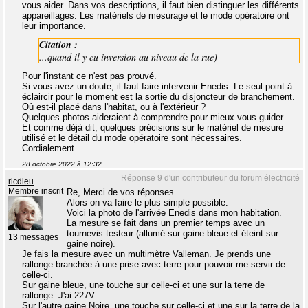
vous aider. Dans vos descriptions, il faut bien distinguer les différents
appareillages. Les matériels de mesurage et le mode opératoire ont
leur importance.
Citation :
...quand il y eu inversion au niveau de la rue)
Pour l'instant ce n'est pas prouvé.
Si vous avez un doute, il faut faire intervenir Enedis. Le seul point à
éclaircir pour le moment est la sortie du disjoncteur de branchement.
Où est-il placé dans l'habitat, ou à l'extérieur ?
Quelques photos aideraient à comprendre pour mieux vous guider.
Et comme déjà dit, quelques précisions sur le matériel de mesure
utilisé et le détail du mode opératoire sont nécessaires.
Cordialement.
28 octobre 2022 à 12:32
Réponse 9 d'un contributeur du forum électricité
ricdieu
Membre inscrit
Re, Merci de vos réponses.
Alors on va faire le plus simple possible.
Voici la photo de l'arrivée Enedis dans mon habitation.
La mesure se fait dans un premier temps avec un
tournevis testeur (allumé sur gaine bleue et éteint sur
13 messages
gaine noire).
Je fais la mesure avec un multimètre Valleman. Je prends une
rallonge branchée à une prise avec terre pour pouvoir me servir de
celle-ci.
Sur gaine bleue, une touche sur celle-ci et une sur la terre de
rallonge. J'ai 227V.
Sur l'autre gaine Noire, une touche sur celle-ci et une sur la terre de la