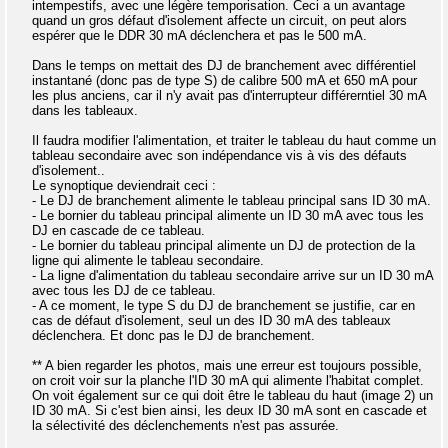
intempestifs, avec une légère temporisation. Ceci a un avantage
quand un gros défaut d'isolement affecte un circuit, on peut alors
espérer que le DDR 30 mA déclenchera et pas le 500 mA.
Dans le temps on mettait des DJ de branchement avec différentiel
instantané (donc pas de type S) de calibre 500 mA et 650 mA pour
les plus anciens, car il n'y avait pas d'interrupteur différerntiel 30 mA
dans les tableaux.
Il faudra modifier l'alimentation, et traiter le tableau du haut comme un
tableau secondaire avec son indépendance vis à vis des défauts
d'isolement..
Le synoptique deviendrait ceci :
- Le DJ de branchement alimente le tableau principal sans ID 30 mA.
- Le bornier du tableau principal alimente un ID 30 mA avec tous les
DJ en cascade de ce tableau.
- Le bornier du tableau principal alimente un DJ de protection de la
ligne qui alimente le tableau secondaire.
- La ligne d'alimentation du tableau secondaire arrive sur un ID 30 mA
avec tous les DJ de ce tableau.
- A ce moment, le type S du DJ de branchement se justifie, car en
cas de défaut d'isolement, seul un des ID 30 mA des tableaux
déclenchera. Et donc pas le DJ de branchement.
** A bien regarder les photos, mais une erreur est toujours possible,
on croit voir sur la planche l'ID 30 mA qui alimente l'habitat complet.
On voit également sur ce qui doit être le tableau du haut (image 2) un
ID 30 mA. Si c'est bien ainsi, les deux ID 30 mA sont en cascade et
la sélectivité des déclenchements n'est pas assurée.