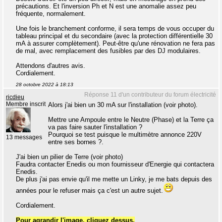
précautions. Et l'inversion Ph et N est une anomalie assez peu
fréquente, normalement.
Une fois le branchement conforme, il sera temps de vous occuper du
tableau principal et du secondaire (avec la protection différentielle 30
mA à assurer complètement). Peut-être qu'une rénovation ne fera pas
de mal, avec remplacement des fusibles par des DJ modulaires.
Attendons d'autres avis.
Cordialement.
28 octobre 2022 à 18:13
Réponse 11 d'un contributeur du forum électricité
ricdieu
Membre inscrit
Alors j'ai bien un 30 mA sur l'installation (voir photo).
Mettre une Ampoule entre le Neutre (Phase) et la Terre ça
va pas faire sauter l'installation ?
Pourquoi se test puisque le multimètre annonce 220V
13 messages
entre ses bornes ?.
J'ai bien un pilier de Terre (voir photo)
Faudra contacter Enedis ou mon fournisseur d'Energie qui contactera
Enedis.
De plus j'ai pas envie qu'il me mette un Linky, je me bats depuis des
années pour le refuser mais ça c'est un autre sujet.
Cordialement.
Pour agrandir l'image, cliquez dessus.