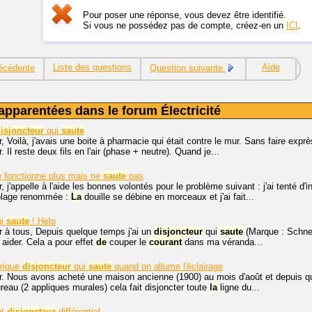
Pour poser une réponse, vous devez être identifié.
Si vous ne possédez pas de compte, créez-en un
ICI
.
Liste des questions
Aide
écédente
Question suivante
apparentées dans le forum Électricité
isjoncteur
qui
saute
, Voilà, j'avais une boite à pharmacie qui était contre le mur. Sans faire exp
. Il reste deux fils en l'air (phase + neutre). Quand je...
 fonctionne plus mais ne
saute
pas
, j'appelle à l'aide les bonnes volontés pour le problème suivant : j'ai tenté d
olage renommée :
La
douille se débine en morceaux et j'ai fait...
ui
saute
! Help
r à tous, Depuis quelque temps j'ai un
disjoncteur
qui
saute
(Marque : Schnei
 aider. Cela a pour effet
de
couper le
courant
dans ma véranda...
trique
disjoncteur
qui
saute
quand on allume l'éclairage
r. Nous avons acheté une maison ancienne (1900) au mois d'août et depuis que
ureau (2 appliques murales) cela fait disjoncter toute
la
ligne du...
nt
disjoncteur
différentiel