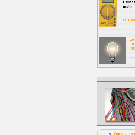
Utilisa
multim
>> Cons
LA
LA
IN
>> 
Question pr