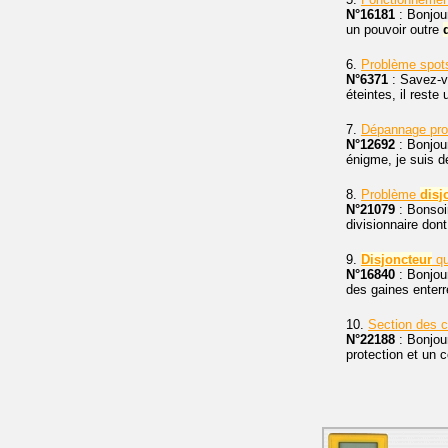
N°16181
: Bonjou
un pouvoir outre
6.
Problème spots
N°6371
: Savez-v
éteintes, il reste
7.
Dépannage pro
N°12692
: Bonjou
énigme, je suis 
8.
Problème
disj
N°21079
: Bonsoir
divisionnaire don
9.
Disjoncteur
qu
N°16840
: Bonjour
des gaines enterré
10.
Section des c
N°22188
: Bonjour
protection et un 