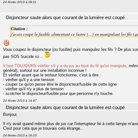
24 février 2013 à 08:11
Disjoncteur saute alors que courant de la lumière est coupé
Citation :
j'avais coupé le fusible alimentant ce lustre (...) en manipulant les fils (
Vous coupez le disjoncteur (ou fusible) puis manipulez les fils ? De plus su
pas SOS Suicide ici...
Il faut TOUJOURS vérifier s'il y a du jus au bout du fil qu'on manipule
, même
général), surtout sur une installation inconnue !
Et vérifier avant que le testeur fonctionne, c'est à dire :
- vérifier qu'il y a une tension
- couper ce qu'on pense être le disjoncteur/fusible de cette ligne
- vérifier qu'il n'y a plus de tension
- scotcher le disjoncteur/fusible pour que personne n'y touche.
24 février 2013 à 14:47
Disjoncteur saute alors que courant de la lumière est coupé
Bonjour,
Il n'y avait quand même plus de jus car l'interrupteur lié à cette lampe m'avai
C'est pour cela que je trouvais cela étrange...
24 février 2013 à 16:10