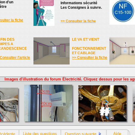
tion d'un
Informations sécurité
ètre
Les Consignes à suivre.
ulter la fiche
>> Consulter la fiche
 FIN DES
LE VA ET VIENT
MPES A
CANDESCENCE
FONCTIONNEMENT
ET CABLAGE
Consulter l'article
>> Consulter la fiche
Images d'illustration du forum Électricité. Cliquez dessus pour les ag
Liste des questions
Aide
écédente
Question suivante