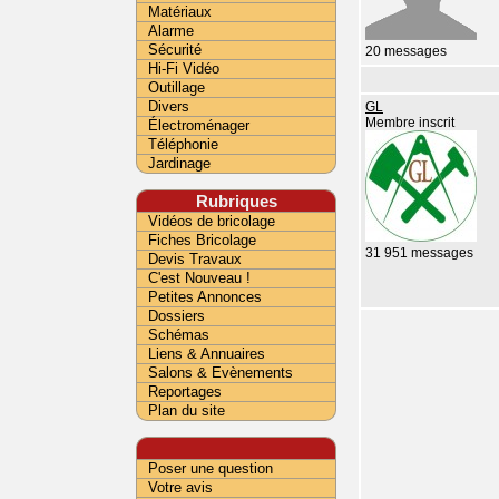
Matériaux
Alarme
Sécurité
20 messages
Hi-Fi Vidéo
Outillage
Divers
GL
Membre inscrit
Électroménager
Téléphonie
Jardinage
Rubriques
Vidéos de bricolage
Fiches Bricolage
31 951 messages
Devis Travaux
C'est Nouveau !
Petites Annonces
Dossiers
Schémas
Liens & Annuaires
Salons & Evènements
Reportages
Plan du site
Poser une question
Votre avis