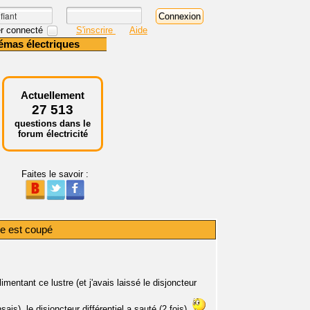
r connecté
S'inscrire
Aide
émas électriques
Actuellement
27 513
questions dans le
forum électricité
Faites le savoir :
re est coupé
imentant ce lustre (et j'avais laissé le disjoncteur
ais), le disjoncteur différentiel a sauté (2 fois).