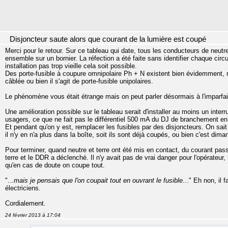
Disjoncteur saute alors que courant de la lumière est coupé
Merci pour le retour. Sur ce tableau qui date, tous les conducteurs de neut
ensemble sur un bornier. La réfection a été faite sans identifier chaque cir
installation pas trop vieille cela soit possible.
Des porte-fusible à coupure omnipolaire Ph + N existent bien évidemment, ma
câblée ou bien il s'agit de porte-fusible unipolaires.
Le phénomène vous était étrange mais on peut parler désormais à l'imparfai
Une amélioration possible sur le tableau serait d'installer au moins un interr
usagers, ce que ne fait pas le différentiel 500 mA du DJ de branchement en 
Et pendant qu'on y est, remplacer les fusibles par des disjoncteurs. On sait
il n'y en n'a plus dans la boîte, soit ils sont déjà coupés, ou bien c'est dima
Pour terminer, quand neutre et terre ont été mis en contact, du courant pas
terre et le DDR a déclenché. Il n'y avait pas de vrai danger pour l'opérateur,
qu'en cas de doute on coupe tout.
"..
.mais je pensais que l'on coupait tout en ouvrant le fusible
..." Eh non, il
électriciens.
Cordialement.
24 février 2013 à 17:04