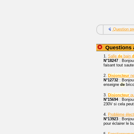
Question pr
Questions 
1.
Salle
de
bain
d
N°18247
: Bonjour
faisant tout sauter
2.
Disjoncteur
ne
N°12732
: Bonjour
enseigne
de
bric
3.
Disjoncteur
q
N°15694
: Bonjou
230V si cela peut
4.
Problème élec
N°13923
: Bonjou
pour éclairer le b
5.
Fonctionneme