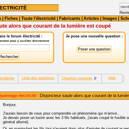
ECTRICITÉ
Reste
s
|
Fiches
|
Toute l'électricité
|
Fabricants
|
Articles
|
Images
|
Sch
ute alors que courant de la lumière est coupé
ns le forum électricité :
Je pose une nouvelle question :
question pour y accéder directement
Liste des questions
Aide
écédente
Question suivante
pannage électricité :
Disjoncteur saute alors que courant de la lumiè
Bonjour,
J'aurais besoin de vous pour comprendre un phénomène qui m'arrive...
Je devais poser un lustre avec les 3 fils habituels, j'avais coupé le fusible al
général allumé).
Or, en manipulant les fils (qui n'avaient donc plus d'arrivée de courant je pens