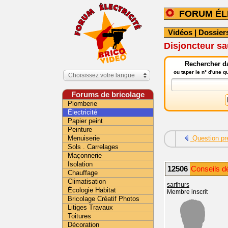
FORUM ÉL
Vidéos
|
Dossier
Disjoncteur sa
Rechercher da
ou taper le n° d'une 
Choisissez votre langue
Forums de bricolage
Plomberie
Électricité
Papier peint
Peinture
Menuiserie
Question pr
Sols . Carrelages
Maçonnerie
Isolation
12506
Conseils dé
Chauffage
Climatisation
sarthurs
Écologie Habitat
Membre inscrit
Bricolage Créatif Photos
Litiges Travaux
Toitures
Décoration