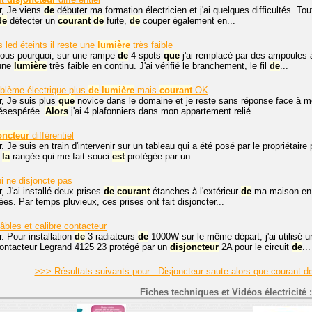
r, Je viens
de
débuter ma formation électricien et j'ai quelques difficultés. Tou
de
détecter un
courant
de
fuite,
de
couper également en...
 led éteints il reste une
lumière
très faible
ous pourquoi, sur une rampe
de
4 spots
que
j'ai remplacé par des ampoules
 une
lumière
très faible en continu. J'ai vérifié le branchement, le fil
de
...
blème électrique plus
de
lumière
mais
courant
OK
r, Je suis plus
que
novice dans le domaine et je reste sans réponse face à mo
désespérée.
Alors
j'ai 4 plafonniers dans mon appartement relié...
oncteur
différentiel
. Je suis en train d'intervenir sur un tableau qui a été posé par le propriétair
t
la
rangée qui me fait souci
est
protégée par un...
i ne disjoncte pas
, J'ai installé deux prises
de
courant
étanches à l'extérieur
de
ma maison en u
es. Par temps pluvieux, ces prises ont fait disjoncter...
âbles et calibre contacteur
. Pour installation
de
3 radiateurs
de
1000W sur le même départ, j'ai utilisé 
contacteur Legrand 4125 23 protégé par un
disjoncteur
2A pour le circuit
de
...
>>> Résultats suivants pour : Disjoncteur saute alors que courant d
Fiches techniques et Vidéos électricité :