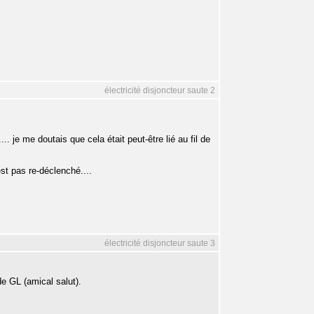
électricité disjoncteur saute 2
... je me doutais que cela était peut-être lié au fil de
est pas re-déclenché....
électricité disjoncteur saute 3
de GL (amical salut).