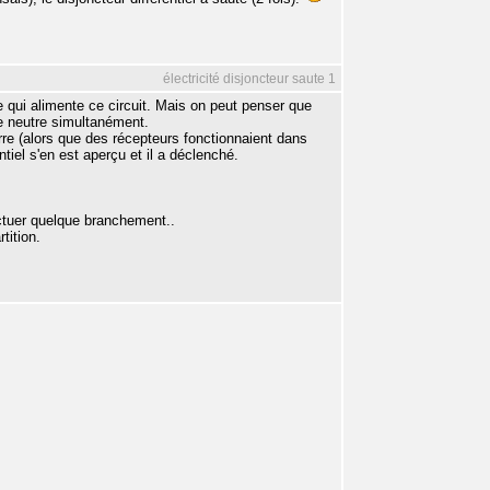
électricité disjoncteur saute 1
e qui alimente ce circuit. Mais on peut penser que
le neutre simultanément.
erre (alors que des récepteurs fonctionnaient dans
ntiel s'en est aperçu et il a déclenché.
ectuer quelque branchement..
tition.