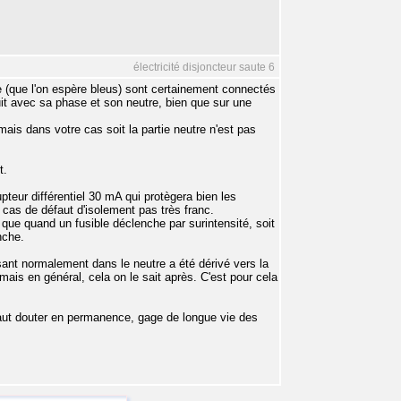
électricité disjoncteur saute 6
re (que l'on espère bleus) sont certainement connectés
cuit avec sa phase et son neutre, bien que sur une
is dans votre cas soit la partie neutre n'est pas
t.
upteur différentiel 30 mA qui protègera bien les
cas de défaut d'isolement pas très franc.
 que quand un fusible déclenche par surintensité, soit
nche.
sant normalement dans le neutre a été dérivé vers la
 mais en général, cela on le sait après. C'est pour cela
 faut douter en permanence, gage de longue vie des