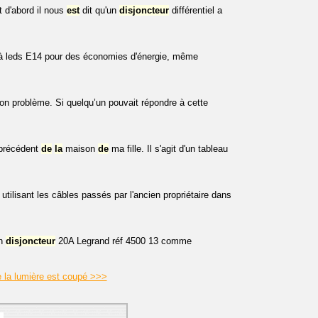
t d'abord il nous
est
dit qu'un
disjoncteur
différentiel a
 à leds E14 pour des économies d'énergie, même
n problème. Si quelqu’un pouvait répondre à cette
e précédent
de
la
maison
de
ma fille. Il s'agit d'un tableau
tilisant les câbles passés par l'ancien propriétaire dans
un
disjoncteur
20A Legrand réf 4500 13 comme
e la lumière est coupé >>>