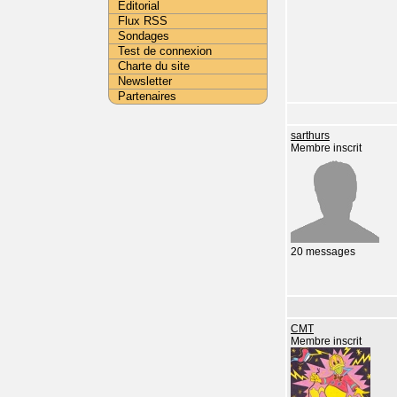
Editorial
Flux RSS
Sondages
Test de connexion
Charte du site
Newsletter
Partenaires
sarthurs
Membre inscrit
20 messages
CMT
Membre inscrit