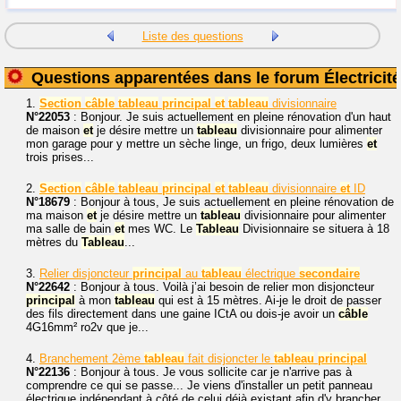
Liste des questions
Questions apparentées dans le forum Électricité
1.
Section
câble
tableau
principal
et
tableau
divisionnaire
N°22053
: Bonjour. Je suis actuellement en pleine rénovation d'un haut
de maison
et
je désire mettre un
tableau
divisionnaire pour alimenter
mon garage pour y mettre un sèche linge, un frigo, deux lumières
et
trois prises...
2.
Section
câble
tableau
principal
et
tableau
divisionnaire
et
ID
N°18679
: Bonjour à tous, Je suis actuellement en pleine rénovation de
ma maison
et
je désire mettre un
tableau
divisionnaire pour alimenter
ma salle de bain
et
mes WC. Le
Tableau
Divisionnaire se situera à 18
mètres du
Tableau
...
3.
Relier disjoncteur
principal
au
tableau
électrique
secondaire
N°22642
: Bonjour à tous. Voilà j’ai besoin de relier mon disjoncteur
principal
à mon
tableau
qui est à 15 mètres. Ai-je le droit de passer
des fils directement dans une gaine ICtA ou dois-je avoir un
câble
4G16mm² ro2v que je...
4.
Branchement 2ème
tableau
fait disjoncter le
tableau
principal
N°22136
: Bonjour à tous. Je vous sollicite car je n'arrive pas à
comprendre ce qui se passe... Je viens d'installer un petit panneau
électrique indépendant à côté de celui déjà existant afin d'y brancher