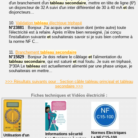
d'un branchement d'un
tableau
secondaire
, mettre en tête de ligne (6²)
un disjoncteur de 32 A suivi d'un inter différentiel de 30 à 40 mA
et
des
disjoncteurs...
10.
Validation
tableau
électrique triphasé
N°23881
: Bonjour. J'ai acquis une maison dont (entre autre) toute
l'électricité est à refaire. Après m'être bien renseigné, j'ai conçu
l'installation suivante
et
souhaiterais savoir si je suis bien conforme à
la norme NF C...
11.
Branchement
tableau
secondaire
N°15829
: Bonjour Je dois refaire le câblage
et
l'alimentation du
tableau
secondaire
, qui est saturé
et
mal foutu. Je suis en triphasé,
3*30A Le
tableau
est actuellement alimenté par une phase unique, je
souhaiterais en mettre...
>>> Résultats suivants pour : Section câble tableau principal et tableau
secondaire >>>
Fiches techniques et Vidéos électricité :
Normes Electriques
Informations sécurité
Utilisation d'un
La NF C15-100.