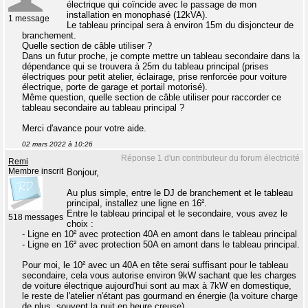
électrique qui coïncide avec le passage de mon
installation en monophasé (12kVA).
1 message
Le tableau principal sera à environ 15m du disjoncteur de
branchement.
Quelle section de câble utiliser ?
Dans un futur proche, je compte mettre un tableau secondaire dans la
dépendance qui se trouvera à 25m du tableau principal (prises
électriques pour petit atelier, éclairage, prise renforcée pour voiture
électrique, porte de garage et portail motorisé).
Même question, quelle section de câble utiliser pour raccorder ce
tableau secondaire au tableau principal ?
Merci d'avance pour votre aide.
02 mars 2022 à 10:26
Réponse 1 d'un contributeur du forum électricité
Remi
Membre inscrit
Bonjour,
Au plus simple, entre le DJ de branchement et le tableau
principal, installez une ligne en 16².
Entre le tableau principal et le secondaire, vous avez le
518 messages
choix :
- Ligne en 10² avec protection 40A en amont dans le tableau principal
- Ligne en 16² avec protection 50A en amont dans le tableau principal.
Pour moi, le 10² avec un 40A en tête serai suffisant pour le tableau
secondaire, cela vous autorise environ 9kW sachant que les charges
de voiture électrique aujourd'hui sont au max à 7kW en domestique,
le reste de l'atelier n'étant pas gourmand en énergie (la voiture charge
de plus, souvent la nuit en heure creuse).