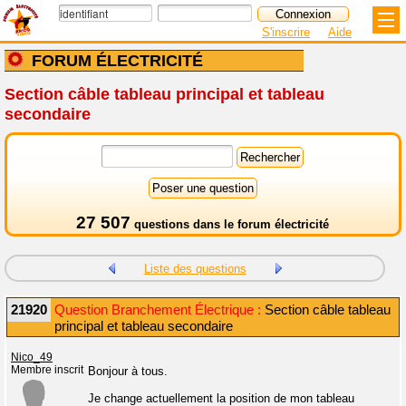
S'inscrire
Aide
FORUM ÉLECTRICITÉ
Section câble tableau principal et tableau
secondaire
27 507
questions dans le
forum électricité
Liste des questions
21920
Question Branchement Électrique :
Section câble tableau
principal et tableau secondaire
Nico_49
Membre inscrit
Bonjour à tous.
Je change actuellement la position de mon tableau