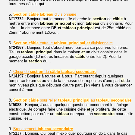
tous mes câbles qui...
5.
Section
câble
tableau
divisionnaire
N°17332
: Bonjour tout le monde, Je cherche la
section
de
câble
à
mettre entre mon
tableau
principal
et
mon
tableau
divisionnaire. Pour
info : - la distance entre DB
et
tableau
principal
est de 25m câblé en
25mm² abonnement 12kva...
6.
Section
câble
entre le
tableau
principal
et
divisionnaire
N°24967
: Bonjour. Tout d'abord merci par avance pour vos lumières.
J'ai un
tableau
principal
dans la maison
et
un divisionnaire dans le
garage accolé (10 mètres linéaires de
câble
entre les 2). Pour le
moment la
section
du...
7.
Choix de
section
de
câble
tableau
secondaire
N°14197
: Bonjour à toutes
et
à tous, Parcourant depuis quelques
temps ce forum
et
au vu de la richesse des réponses d'une part
et
de
mon niveau plus que débutant d'autre part, j'en viens à vous demander
conseil à mon...
8.
Section
câble
pour relier
tableau
principal
au
tableau
secondaire
N°5088
: Bonjour, J'aurais quelques questions concernant le câblage
électrique. Je compte faire une cuisine d'été
et
je profiterai de cette
construction pour créer un
tableau
de répartition
secondaire
pour cette
cuisine, les...
9.
Branchement
tableau
secondaire
N°5137
: Bonjour. Qui peut m'expliquer pourquoi on doit, dans le cas