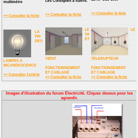
Les Consignes à suivre.
multimètre
>> Consulter la liste
>> Consulter la fiche
>> Consulter la fiche
LE
LE
LA
VA
FIN
ET
DES
VIENT
TELERUPTEUR
LAMPES A
INCANDESCENCE
FONCTIONNEMENT
FONCTIONNEMENT
ET CABLAGE
ET CABLAGE
>> Consulter l'article
>> Consulter la fiche
>> Consulter la fiche
Images d'illustration du forum Électricité. Cliquez dessus pour les
agrandir.