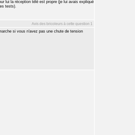
 lui la réception télé est propre (je lui avais expliqué
es tests).
Avis des bricoleurs à cette question 1
marche si vous n'avez pas une chute de tension