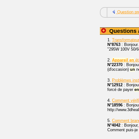
Question pr
Questions 
1.
Transformateu
N°8763
: Bonjour
"295W 100V 50/60
2.
Appareil
en
ét
N°22370
: Bonjou
(d'occasion)
un
n
3.
Problèmes insta
N°12912
: Bonjour
forcé de payer
en
4.
Comment vérifie
N°18596
: Bonjour
http://www.3dhea
5.
Comment branch
N°4042
: Bonjour,
Comment puis-je 