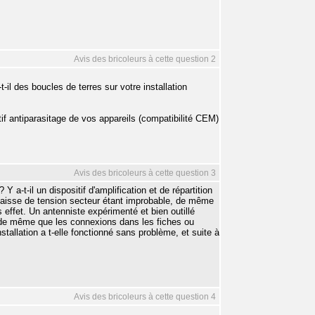
Avis des bricoleurs à cette question 2
t-il des boucles de terres sur votre installation
itif antiparasitage de vos appareils (compatibilité CEM)
Avis des bricoleurs à cette question 3
 a-t-il un dispositif d'amplification et de répartition
a baisse de tension secteur étant improbable, de même
 effet. Un antenniste expérimenté et bien outillé
é, de même que les connexions dans les fiches ou
nstallation a t-elle fonctionné sans problème, et suite à
Avis des bricoleurs à cette question 4