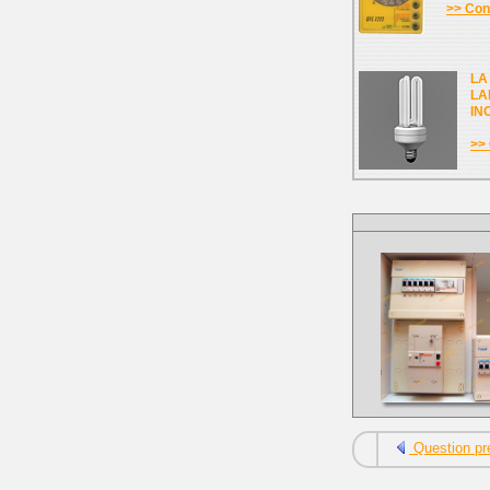
>> Cons
LA
LA
IN
>> 
Question pr