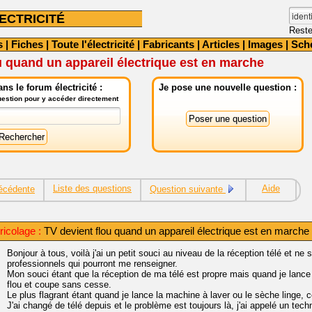
ECTRICITÉ
Reste
s
|
Fiches
|
Toute l'électricité
|
Fabricants
|
Articles
|
Images
|
Sch
u quand un appareil électrique est en marche
ns le forum électricité :
Je pose une nouvelle question :
question pour y accéder directement
Liste des questions
Aide
écédente
Question suivante
icolage :
TV devient flou quand un appareil électrique est en marche
Bonjour à tous, voilà j'ai un petit souci au niveau de la réception télé et 
professionnels qui pourront me renseigner.
Mon souci étant que la réception de ma télé est propre mais quand je lance 
flou et coupe sans cesse.
Le plus flagrant étant quand je lance la machine à laver ou le sèche linge, 
J'ai changé de télé depuis et le problème est toujours là, j'ai appelé un 