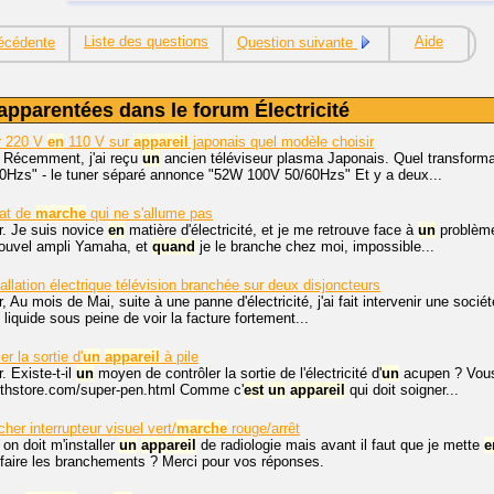
Liste des questions
Aide
écédente
Question suivante
apparentées dans le forum Électricité
r 220 V
en
110 V sur
appareil
japonais quel modèle choisir
. Récemment, j'ai reçu
un
ancien téléviseur plasma Japonais. Quel transformat
Hzs" - le tuner séparé annonce "52W 100V 50/60Hzs" Et y a deux...
at de
marche
qui ne s'allume pas
r. Je suis novice
en
matière d'électricité, et je me retrouve face à
un
problème 
ouvel ampli Yamaha, et
quand
je le branche chez moi, impossible...
llation électrique télévision branchée sur deux disjoncteurs
, Au mois de Mai, suite à une panne d'électricité, j'ai fait intervenir une soc
liquide sous peine de voir la facture fortement...
r la sortie d'
un
appareil
à pile
. Existe-t-il
un
moyen de contrôler la sortie de l'électricité d'
un
acupen ? Vous
lthstore.com/super-pen.html Comme c'
est
un
appareil
qui doit soigner...
er interrupteur visuel vert/
marche
rouge/arrêt
 on doit m'installer
un
appareil
de radiologie mais avant il faut que je mette
e
faire les branchements ? Merci pour vos réponses.