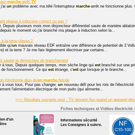
teur
marche
-arrêt
TV
 j'ai
un
problème avec ma télé l'interrupteur
marche
-arrêt ne fonctionne plus
nt plaque à induction correct ou pas ?
, Depuis plusieurs mois mon disjoncteur différentiel saute de manière aléatoi
depuis le moment où j'ai branché ma plaque à induction selon la...
 à la terre classe 2
ible qu'
un
mauvais réseau EDF entraîne une différence de potentiel de 3 Volts
rre) et la terre ? Je me fais légèrement électriser par certains...
it sauter le disjoncteur de branchement
r à tous, Depuis quelques temps, mon sèche linge qui
est
branché sur une pri
 de fonctionnement. Ce qui
est
étrange, c'
est
que lorsque je le branche...
on fonctionne plus qu'
en
marche
forcée
r à vous tous, Pour pas changer,
un
nouveau défi pour les rois de l'électricité
ement l'alimentation électrique de mon puits (qui alimente...
>>> Résultats suivants pour : TV devient flou quand un appareil él
Fiches techniques et Vidéos électricité :
tion d'un
Informations sécurité
ètre
Les Consignes à suivre.