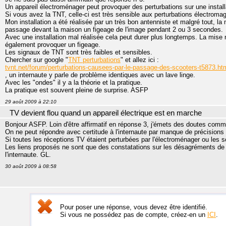
Un appareil électroménager peut provoquer des perturbations sur une install
Si vous avez la TNT, celle-ci est très sensible aux perturbations électroma
Mon installation a été réalisée par un très bon antenniste et malgré tout, l
passage devant la maison un figeage de l'image pendant 2 ou 3 secondes.
Avec une installation mal réalisée cela peut durer plus longtemps. La mise
également provoquer un figeage.
Les signaux de TNT sont très faibles et sensibles.
Chercher sur google "
TNT perturbations
" et allez ici :
tvnt.net/forum/perturbations-causees-par-le-passage-des-scooters-t5873.ht
, un internaute y parle de problème identiques avec un lave linge.
Avec les "ondes" il y a la théorie et la pratique.
La pratique est souvent pleine de surprise. ASFP
29 août 2009 à 22:10
TV devient flou quand un appareil électrique est en marche
Bonjour ASFP. Loin d'être affirmatif en réponse 3, j'émets des doutes comme
On ne peut répondre avec certitude à l'internaute par manque de précisions 
Si toutes les réceptions TV étaient perturbées par l'électroménager ou les s
Les liens proposés ne sont que des constatations sur les désagréments de 
l'internaute. GL.
30 août 2009 à 08:58
Pour poser une réponse, vous devez être identifié.
Si vous ne possédez pas de compte, créez-en un
ICI
.