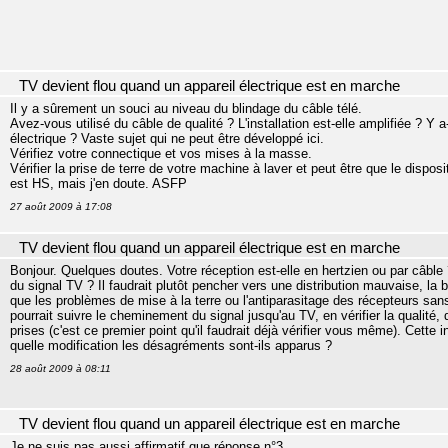
TV devient flou quand un appareil électrique est en marche
Il y a sûrement un souci au niveau du blindage du câble télé.
Avez-vous utilisé du câble de qualité ? L'installation est-elle amplifiée ? Y a-
électrique ? Vaste sujet qui ne peut être développé ici.
Vérifiez votre connectique et vos mises à la masse.
Vérifier la prise de terre de votre machine à laver et peut être que le dispos
est HS, mais j'en doute. ASFP
27 août 2009 à 17:08
TV devient flou quand un appareil électrique est en marche
Bonjour. Quelques doutes. Votre réception est-elle en hertzien ou par câble ? Y
du signal TV ? Il faudrait plutôt pencher vers une distribution mauvaise, l
que les problèmes de mise à la terre ou l'antiparasitage des récepteurs sans
pourrait suivre le cheminement du signal jusqu'au TV, en vérifier la qualit
prises (c'est ce premier point qu'il faudrait déjà vérifier vous même). Cette i
quelle modification les désagréments sont-ils apparus ?
28 août 2009 à 08:11
TV devient flou quand un appareil électrique est en marche
Je ne suis pas aussi affirmatif que réponse n°3.