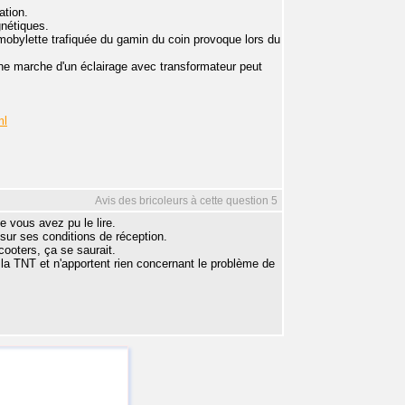
ation.
gnétiques.
a mobylette trafiquée du gamin du coin provoque lors du
 ne marche d'un éclairage avec transformateur peut
ml
Avis des bricoleurs à cette question 5
 vous avez pu le lire.
sur ses conditions de réception.
cooters, ça se saurait.
la TNT et n'apportent rien concernant le problème de