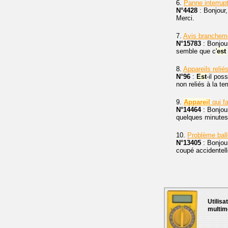
6.
Panne interrup
N°4428
: Bonjour,
Merci.
7.
Avis brancheme
N°15783
: Bonjour
semble que c'
est
8.
Appareils reliés
N°96
:
Est
-il poss
non reliés à la te
9.
Appareil
qui fa
N°14464
: Bonjou
quelques minutes
10.
Problème ball
N°13405
: Bonjou
coupé accidentell
Utilisa
multim