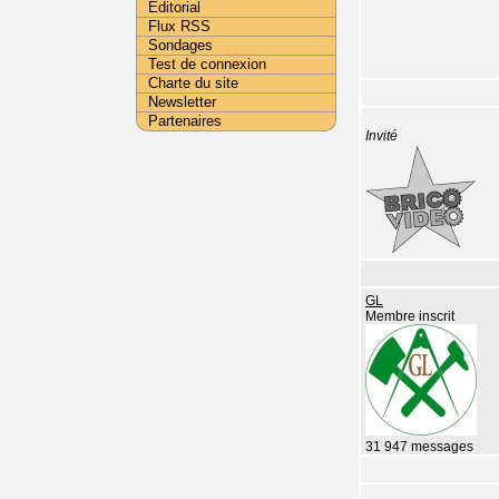
Editorial
Flux RSS
Sondages
Test de connexion
Charte du site
Newsletter
Partenaires
Invité
GL
Membre inscrit
31 947 messages