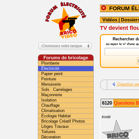
FORUM ÉL
Vidéos
|
Dossier
TV devient flo
Rechercher da
ou taper le n° d'une 
Choisissez votre langue
Forums de bricolage
Plomberie
Électricité
Papier peint
Peinture
Menuiserie
Question pr
Sols . Carrelages
Maçonnerie
Isolation
6120
Questions Br
Chauffage
Climatisation
Écologie Habitat
Invité
Bricolage Créatif Photos
Litiges Travaux
Toitures
Décoration