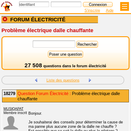
S'inscrire
Aide
FORUM ÉLECTRICITÉ
Problème électrique dalle chauffante
27 508
questions dans le
forum électricité
Liste des questions
18279
Question Forum Électricité :
Problème électrique dalle
chauffante
MUSIQAPAT
Membre inscrit
Bonjour.
Je souhaiterai des conseils pour déterminer la cause de
ma panne plus aucune zone de la dalle ne chauffe ?
Est possible que se soit la dalle ou plus le pilotage ?