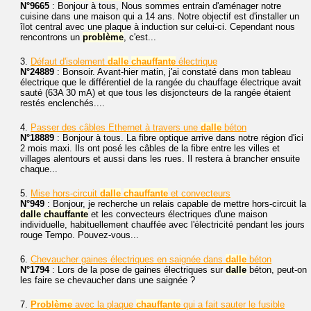
N°9665
: Bonjour à tous, Nous sommes entrain d'aménager notre
cuisine dans une maison qui a 14 ans. Notre objectif est d'installer un
îlot central avec une plaque à induction sur celui-ci. Cependant nous
rencontrons un
problème
, c'est...
3.
Défaut d'isolement
dalle
chauffante
électrique
N°24889
: Bonsoir. Avant-hier matin, j'ai constaté dans mon tableau
électrique que le différentiel de la rangée du chauffage électrique avait
sauté (63A 30 mA) et que tous les disjoncteurs de la rangée étaient
restés enclenchés....
4.
Passer des câbles Ethernet à travers une
dalle
béton
N°18889
: Bonjour à tous. La fibre optique arrive dans notre région d'ici
2 mois maxi. Ils ont posé les câbles de la fibre entre les villes et
villages alentours et aussi dans les rues. Il restera à brancher ensuite
chaque...
5.
Mise hors-circuit
dalle
chauffante
et convecteurs
N°949
: Bonjour, je recherche un relais capable de mettre hors-circuit la
dalle
chauffante
et les convecteurs électriques d'une maison
individuelle, habituellement chauffée avec l'électricité pendant les jours
rouge Tempo. Pouvez-vous...
6.
Chevaucher gaines électriques en saignée dans
dalle
béton
N°1794
: Lors de la pose de gaines électriques sur
dalle
béton, peut-on
les faire se chevaucher dans une saignée ?
7.
Problème
avec la plaque
chauffante
qui a fait sauter le fusible