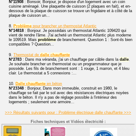
N°11908
: Bonsoir, Bonjour, je dispose d'un logement avec un coin
cuisine aménagé. Une plaquette de cuisson (2 plaques en fait), et en-
dessous de la plaque de cuisson se trouve un frigidaire et à côté de la
plaque de cuisson un...
8.
Problème
pour brancher un thermostat Atlantic
N°14818
: Bonjour. Je possédais un thermostat Atlantic 109420 qui
vient de rendre l'âme. J'ai acheté un thermostat Atlantic plus moderne
le 109519. Mais
problème
de branchement. Question 1 : Sont-ils bien
compatibles ? Question...
9.
Thermostat de
dalle
chauffante
N°2783
: Dans ma véranda, j'ai un chauffage par câble dans la
dalle
.
Je souhaite brancher un thermostat ou un programmateur que je
possède. Les fils de branchement sont : 1 rouge, 1 marron, et 4 bleu
clair. Le thermostat a 5 connexions :...
10.
Dalle
chauffante
en béton
N°23348
: Bonjour, Dans mon immeuble, construit en 1980, le
chauffage se fait par le sol avec des résistances électriques noyées
dans le béton. Il n'y a pas de réglage possible à l'intérieur des
logements ; seulement une armoire...
>>> Résultats suivants pour : Problème électrique dalle chauffante >>>
Fiches techniques et Vidéos électricité :