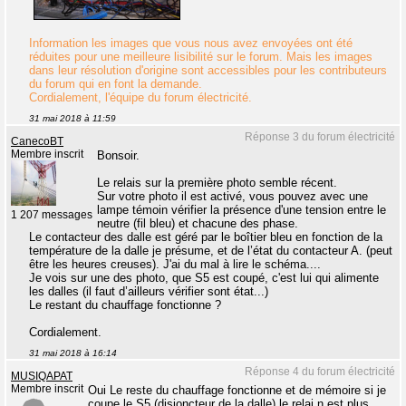
Information les images que vous nous avez envoyées ont été
réduites pour une meilleure lisibilité sur le forum. Mais les images
dans leur résolution d'origine sont accessibles pour les contributeurs
du forum qui en font la demande.
Cordialement, l'équipe du forum électricité.
31 mai 2018 à 11:59
Réponse 3 du forum électricité
CanecoBT
Membre inscrit
Bonsoir.
Le relais sur la première photo semble récent.
Sur votre photo il est activé, vous pouvez avec une
lampe témoin vérifier la présence d'une tension entre le
1 207 messages
neutre (fil bleu) et chacune des phase.
Le contacteur des dalle est géré par le boîtier bleu en fonction de la
température de la dalle je présume, et de l’état du contacteur A. (peut
être les heures creuses). J'ai du mal à lire le schéma....
Je vois sur une des photo, que S5 est coupé, c'est lui qui alimente
les dalles (il faut d’ailleurs vérifier sont état...)
Le restant du chauffage fonctionne ?
Cordialement.
31 mai 2018 à 16:14
Réponse 4 du forum électricité
MUSIQAPAT
Membre inscrit
Oui Le reste du chauffage fonctionne et de mémoire si je
coupe le S5 (disjoncteur de la dalle) le relai n est plus