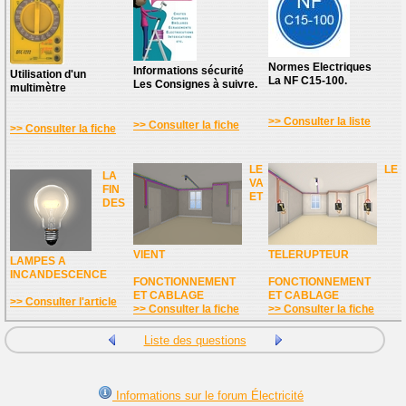
Normes Electriques
Informations sécurité
Utilisation d'un
La NF C15-100.
Les Consignes à suivre.
multimètre
>> Consulter la liste
>> Consulter la fiche
>> Consulter la fiche
LE
LE
LA
VA
FIN
ET
DES
VIENT
TELERUPTEUR
LAMPES A
INCANDESCENCE
FONCTIONNEMENT
FONCTIONNEMENT
ET CABLAGE
ET CABLAGE
>> Consulter l'article
>> Consulter la fiche
>> Consulter la fiche
Liste des questions
Informations sur le forum Électricité