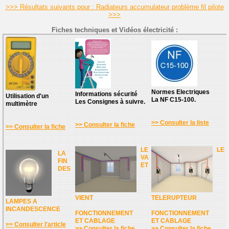
>>> Résultats suivants pour : Radiateurs accumulateur problème fil pilote
>>>
Fiches techniques et Vidéos électricité :
Normes Electriques
Informations sécurité
Utilisation d'un
La NF C15-100.
Les Consignes à suivre.
multimètre
>> Consulter la liste
>> Consulter la fiche
>> Consulter la fiche
LE
LE
LA
VA
FIN
ET
DES
VIENT
TELERUPTEUR
LAMPES A
INCANDESCENCE
FONCTIONNEMENT
FONCTIONNEMENT
ET CABLAGE
ET CABLAGE
>> Consulter l'article
>> Consulter la fiche
>> Consulter la fiche