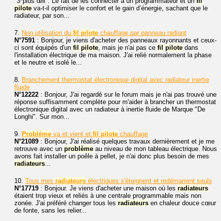
"3*plus œil". Le fait de les connecter à un programmateur et un
fil
pilote
va-t-il optimiser le confort et le gain d’énergie, sachant que le
radiateur, par son...
7.
Non utilisation du
fil
pilote
chauffage par panneau radiant
N°7591
: Bonjour, je viens d'acheter des panneaux rayonnants et ceux-
ci sont équipés d'un
fil
pilote
, mais je n'ai pas ce
fil
pilote
dans
l'installation électrique de ma maison. J'ai relié normalement la phase
et le neutre et isolé le...
8.
Branchement thermostat électronique digital avec radiateur inertie
fluide
N°12222
: Bonjour, J'ai regardé sur le forum mais je n'ai pas trouvé une
réponse suffisamment complète pour m'aider à brancher un thermostat
électronique digital avec un radiateur à inertie fluide de Marque "De
Longhi". Sur mon...
9.
Problème
va et vient et
fil
pilote
chauffage
N°21089
: Bonjour, J'ai réalisé quelques travaux dernièrement et je me
retrouve avec un
problème
au niveau de mon tableau électrique. Nous
avons fait installer un poêle à pellet, je n'ai donc plus besoin de mes
radiateurs
...
10.
Tous mes
radiateurs
électriques s'éteignent et redémarrent seuls
N°17719
: Bonjour. Je viens d'acheter une maison où les
radiateurs
étaient trop vieux et reliés à une centrale programmable mais non
zonée. J'ai préféré changer tous les
radiateurs
en chaleur douce cœur
de fonte, sans les relier...