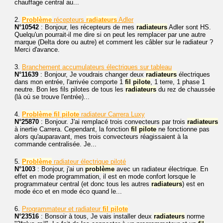
chauffage central au...
2.
Problème
récepteurs
radiateurs
Adler
N°10542
: Bonjour, les récepteurs de mes
radiateurs
Adler sont HS.
Quelqu'un pourrait-il me dire si on peut les remplacer par une autre
marque (Delta dore ou autre) et comment les câbler sur le radiateur ?
Merci d'avance.
3.
Branchement accumulateurs électriques sur tableau
N°11639
: Bonjour, Je voudrais changer deux
radiateurs
électriques
dans mon entrée, l'arrivée comporte 1
fil
pilote
, 1 terre, 1 phase 1
neutre. Bon les fils pilotes de tous les
radiateurs
du rez de chaussée
(là où se trouve l'entrée)...
4.
Problème
fil
pilote
radiateur Carrera Luxy
N°25870
: Bonjour. J'ai remplacé trois convecteurs par trois
radiateurs
à inertie Carrera. Cependant, la fonction
fil
pilote
ne fonctionne pas
alors qu'auparavant, mes trois convecteurs réagissaient à la
commande centralisée. Je...
5.
Problème
radiateur électrique piloté
N°1003
: Bonjour, j'ai un
problème
avec un radiateur électrique. En
effet en mode programmation, il est en mode confort lorsque le
programmateur central (et donc tous les autres
radiateurs
) est en
mode éco et en mode éco quand le...
6.
Programmateur et radiateur
fil
pilote
N°23516
: Bonsoir à tous, Je vais installer deux
radiateurs
norme