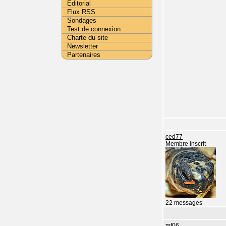
Editorial
Flux RSS
Sondages
Test de connexion
Charte du site
Newsletter
Partenaires
ced77
Membre inscrit
22 messages
mf06