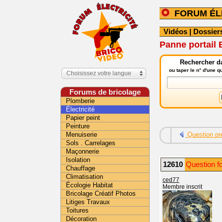
FORUM ÉL
Vidéos
|
Dossier
Panne portail 
Rechercher da
ou taper le n° d'une 
Choisissez votre langue
Forums de bricolage
Plomberie
Électricité
Papier peint
Peinture
Menuiserie
Question pr
Sols . Carrelages
Maçonnerie
Isolation
12610
Question fo
Chauffage
Climatisation
ced77
Écologie Habitat
Membre inscrit
Bricolage Créatif Photos
Litiges Travaux
Toitures
Décoration