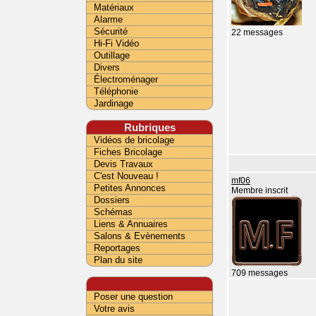
Matériaux
Alarme
Sécurité
22 messages
Hi-Fi Vidéo
Outillage
Divers
Électroménager
Téléphonie
Jardinage
Rubriques
Vidéos de bricolage
Fiches Bricolage
Devis Travaux
C'est Nouveau !
mf06
Petites Annonces
Membre inscrit
Dossiers
Schémas
Liens & Annuaires
Salons & Evènements
Reportages
Plan du site
709 messages
Poser une question
Votre avis