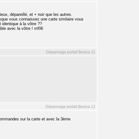
teux, dépareillé, et + noir que les autres.
uisque vous connaissez une carte similaire vous
 identique à la vôtre ??
ble avec la vôtre ! mf06
Dépannage portail Benica 11
Dépannage portail Benica 12
commandes sur la carte et avec la 3ème