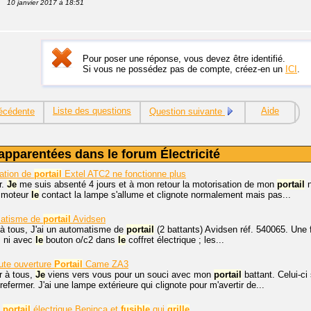
10 janvier 2017 à 18:51
Pour poser une réponse, vous devez être identifié.
Si vous ne possédez pas de compte, créez-en un
ICI
.
Liste des questions
Aide
écédente
Question suivante
apparentées dans le forum Électricité
ation de
portail
Extel ATC2 ne fonctionne plus
r.
Je
me suis absenté 4 jours et à mon retour la motorisation de mon
portail
n
moteur
le
contact la lampe s'allume et clignote normalement mais pas...
matisme de
portail
Avidsen
 à tous, J'ai un automatisme de
portail
(2 battants) Avidsen réf. 540065. Une 
 ni avec
le
bouton o/c2 dans
le
coffret électrique ; les...
ute ouverture
Portail
Came ZA3
r à tous,
Je
viens vers vous pour un souci avec mon
portail
battant. Celui-ci 
efermer. J'ai une lampe extérieure qui clignote pour m'avertir de...
c
portail
électrique Beninca et
fusible
qui
grille