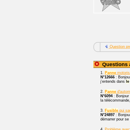
Question pr
Questions 
1.
Panne
motoris
N°12666
: Bonjou
j’entends dans
le
2.
Panne
d'auto
N°6094
: Bonjour
la télécommande,
3.
Fusible
qui sa
N°24897
: Bonjou
démarrer pour se r
4.
Problème ave