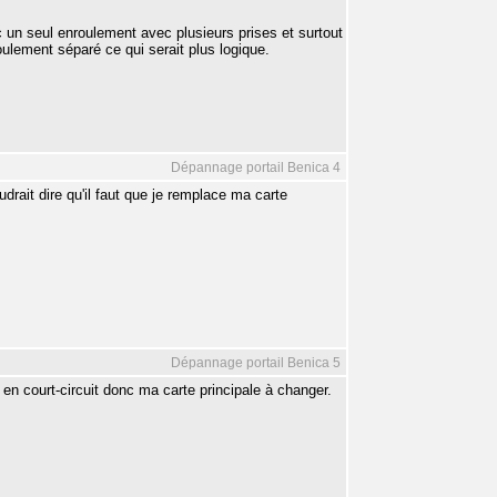
c un seul enroulement avec plusieurs prises et surtout
oulement séparé ce qui serait plus logique.
Dépannage portail Benica 4
drait dire qu'il faut que je remplace ma carte
Dépannage portail Benica 5
en court-circuit donc ma carte principale à changer.