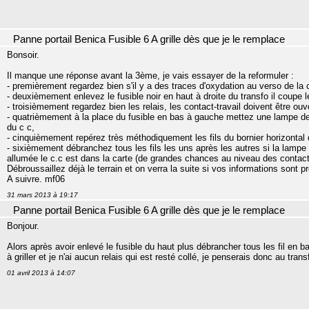
Panne portail Benica Fusible 6 A grille dès que je le remplace
Bonsoir.
Il manque une réponse avant la 3ème, je vais essayer de la reformuler :
- premièrement regardez bien s'il y a des traces d'oxydation au verso de la 
- deuxièmement enlevez le fusible noir en haut à droite du transfo il coupe le
- troisièmement regardez bien les relais, les contact-travail doivent être ouv
- quatrièmement à la place du fusible en bas à gauche mettez une lampe de 7
du c c,
- cinquièmement repérez très méthodiquement les fils du bornier horizontal
- sixièmement débranchez tous les fils les uns après les autres si la lampe s’é
allumée le c.c est dans la carte (de grandes chances au niveau des contacts
Débroussaillez déjà le terrain et on verra la suite si vos informations sont pr
A suivre. mf06
31 mars 2013 à 19:17
Panne portail Benica Fusible 6 A grille dès que je le remplace
Bonjour.
Alors après avoir enlevé le fusible du haut plus débrancher tous les fil en b
à griller et je n'ai aucun relais qui est resté collé, je penserais donc au transf
01 avril 2013 à 14:07