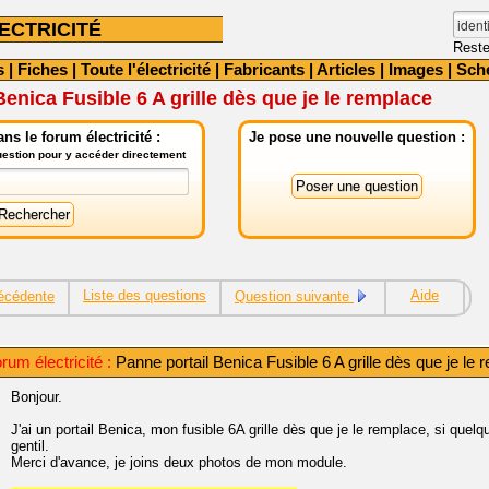
ECTRICITÉ
Reste
s
|
Fiches
|
Toute l'électricité
|
Fabricants
|
Articles
|
Images
|
Sch
Benica Fusible 6 A grille dès que je le remplace
ns le forum électricité :
Je pose une nouvelle question :
question pour y accéder directement
Liste des questions
Aide
écédente
Question suivante
rum électricité :
Panne portail Benica Fusible 6 A grille dès que je le
Bonjour.
J'ai un portail Benica, mon fusible 6A grille dès que je le remplace, si quelq
gentil.
Merci d'avance, je joins deux photos de mon module.