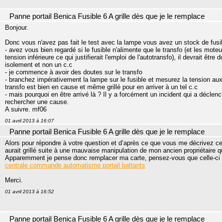
Panne portail Benica Fusible 6 A grille dès que je le remplace
Bonjour.
Donc vous n'avez pas fait le test avec la lampe vous avez un stock de fusib
- avez vous bien regardé si le fusible n'alimente que le transfo (et les moteu
tension inférieure ce qui justifierait l'emploi de l'autotransfo), il devrait êt
isolement et non un c.c
- je commence à avoir des doutes sur le transfo
- branchez impérativement la lampe sur le fusible et mesurez la tension aux 
transfo est bien en cause et même grillé pour en arriver à un tel c.c
- mais pourquoi en être arrivé là ? Il y a forcément un incident qui a déclenc
rechercher une cause.
A suivre. mf06
01 avril 2013 à 16:07
Panne portail Benica Fusible 6 A grille dès que je le remplace
Alors pour répondre à votre question et d’après ce que vous me décrivez cela
aurait grillé suite à une mauvaise manipulation de mon ancien propriétaire 
Apparemment je pense donc remplacer ma carte, pensez-vous que celle-ci
centrale commande automatisme portail battants
Merci.
01 avril 2013 à 16:52
Panne portail Benica Fusible 6 A grille dès que je le remplace