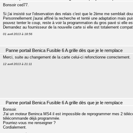
Bonsoir ced77.
Si j'ai insisté sur l'observation des relais c'est que le 2ème me semblait dou
Personnellement j'aurai affiné la recherche et tenté une adaptation mais p
pouvez tenter le coup, reste à voir la programmation du gros pavé si elle est
Demandez au fournisseur de la nouvelle carte si elle est totalement compati
01 avril 2013 à 18:56
Panne portail Benica Fusible 6 A grille dès que je le remplace
Merci, suite au changement de la carte celui-ci refonctionne correctement.
12 avril 2013 à 21:11
Panne portail Benica Fusible 6 A grille dès que je le remplace
Bonsoir.
J'ai un moteur Beninca MS4 il est impossible de reprogrammer mes 2 télé
télécommande déjà programmée.
Pourriez-vous me renseigner ?
Cordialement.