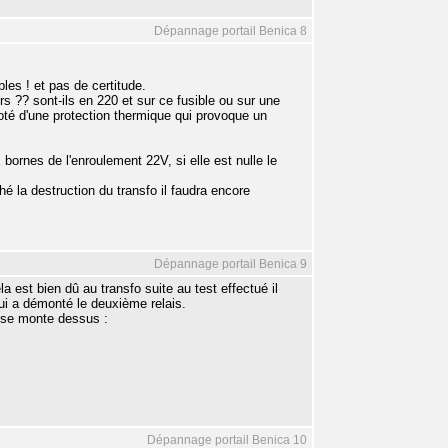
Dépannage portail Benica 8
les ! et pas de certitude.
rs ?? sont-ils en 220 et sur ce fusible ou sur une
re doté d'une protection thermique qui provoque un
bornes de l'enroulement 22V, si elle est nulle le
hé la destruction du transfo il faudra encore
Dépannage portail Benica 9
 est bien dû au transfo suite au test effectué il
qui a démonté le deuxième relais.
 se monte dessus :
Dépannage portail Benica 10