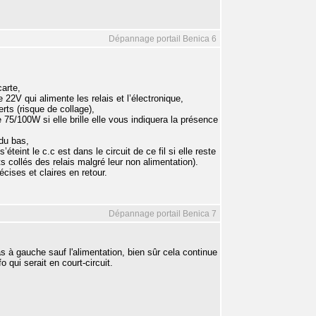
Dépannage portail Benica 6
carte,
 22V qui alimente les relais et l’électronique,
erts (risque de collage),
5/100W si elle brille elle vous indiquera la présence
 du bas,
teint le c.c est dans le circuit de ce fil si elle reste
 collés des relais malgré leur non alimentation).
écises et claires en retour.
Dépannage portail Benica 7
as à gauche sauf l'alimentation, bien sûr cela continue
o qui serait en court-circuit.