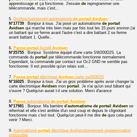
apprentissage et ça fonctionne. J'essaie
de
reprogrammer une
télécommande, mais c'est...
5.
Dysfonctionnement automatisme
de
portail
Avidsen
N°17739
: Bonjour à tous. J'ai posé un automatisme
de
portail
Avidsen
qui marche très bien mais par fois tout les 15 jours environ j'ai
un battant qui se ferme avant l'autre c'est a dire battant 2 se ferme
avant battant 1. Quelle...
6.
Panne
portail
Astrell
Avidsen
N°25755
: Bonjour. Système équipé d'une carte SW200D2S. La
commande du
portail
par télécommande fonctionne normalement.
Cependant, la commande par contact sur Oc2 GND ne semble pas
fonctionner. Il est possible qu'un relais soit...
7.
Panne
portail
électrique
Avidsen
carte sw200D2S
N°16025
: Bonjour à tous. J'ai un gros problème après avoir changer la
carte électronique
Avidsen
mon
portail
. Je n'ai qu'un seul bâtant qui
s'ouvre ? Quelqu'un aurait t-il une solution. Merci d'avance
8.
Panne
automatisme
de
portail
Avidsen
N°17981
: Bonjour. Ma barrière
d'automatisme
de
portail
Avidsen
se
refermait et elle s'est arrêtée d'un seul coup et depuis le clignotant
fonctionne mais c'est tout. Quelqu'un peut-il me dire
de
quoi cela peut
venir ? Merci.
9.
Automatisme
portail
électrique dysfonctionnement programmation
impossible