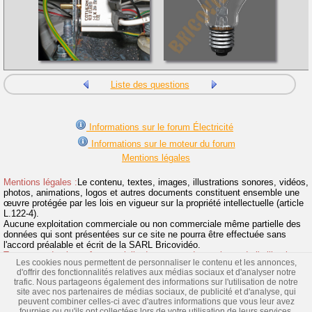
Liste des questions
Informations sur le forum Électricité
Informations sur le moteur du forum
Mentions légales
Mentions légales :
Le contenu, textes, images, illustrations sonores, vidéos,
photos, animations, logos et autres documents constituent ensemble une
œuvre protégée par les lois en vigueur sur la propriété intellectuelle (article
L.122-4).
Aucune exploitation commerciale ou non commerciale même partielle des
données qui sont présentées sur ce site ne pourra être effectuée sans
l'accord préalable et écrit de la SARL Bricovidéo.
Toute reproduction même partielle du contenu de ce site et de l'utilisation
Les cookies nous permettent de personnaliser le contenu et les annonces,
de la marque Bricovidéo sans autorisation sont interdites et donneront suite
d'offrir des fonctionnalités relatives aux médias sociaux et d'analyser notre
à des poursuites.
>> Lire la suite
trafic. Nous partageons également des informations sur l'utilisation de notre
site avec nos partenaires de médias sociaux, de publicité et d'analyse, qui
Vidéos
|
Dossiers
|
Fiches
|
Toute l'électricité
|
Fabricants
|
peuvent combiner celles-ci avec d'autres informations que vous leur avez
Articles
|
Images
|
Schémas électriques
fournies ou qu'ils ont collectées lors de votre utilisation de leurs services.