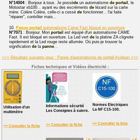
N°14004
: Bonjour à tous. Je possè
de
un automatisme
de
portail
, le
Motostar xb100... ayant eu des excréments
de
lézard sur la carte
mère. Colère Colère, celle-ci a cessé
de
fonctionner... l'ai faite
"réparer", contrôler mais...
10.
Panne
portail
automatisme Came Fast bloqué en ouverture
N°7071
: Bonjour. Mon
portail
est équipé d'un automatisme CAME
Fast. Il est bloqué en ouverture. La Led vert
de
la platine ZA clignote
rapidement et la Led rouge reste allumée. Où puis-je trouver la
signification
de
la
panne
...
>>> Résultats suivants pour : Panne d'automatisme de portail Avidsen >>>
Fiches techniques et Vidéos électricité :
Normes Electriques
Informations sécurité
Utilisation d'un
La NF C15-100.
Les Consignes à suivre.
multimètre
>> Consulter la liste
>> Consulter la fiche
>> Consulter la fiche