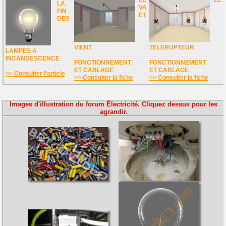
LE
LE
LA
VA
FIN
ET
DES
VIENT
TELERUPTEUR
LAMPES A
INCANDESCENCE
FONCTIONNEMENT
FONCTIONNEMENT
ET CABLAGE
ET CABLAGE
>> Consulter l'article
>> Consulter la fiche
>> Consulter la fiche
Images d'illustration du forum Électricité. Cliquez dessus pour les
agrandir.