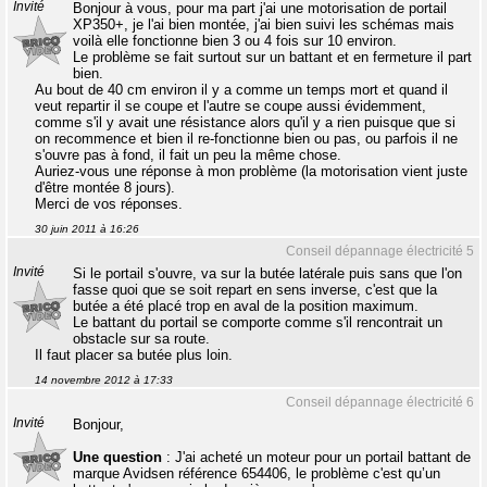
Invité
Bonjour à vous, pour ma part j'ai une motorisation de portail
XP350+, je l'ai bien montée, j'ai bien suivi les schémas mais
voilà elle fonctionne bien 3 ou 4 fois sur 10 environ.
Le problème se fait surtout sur un battant et en fermeture il part
bien.
Au bout de 40 cm environ il y a comme un temps mort et quand il
veut repartir il se coupe et l'autre se coupe aussi évidemment,
comme s'il y avait une résistance alors qu'il y a rien puisque que si
on recommence et bien il re-fonctionne bien ou pas, ou parfois il ne
s'ouvre pas à fond, il fait un peu la même chose.
Auriez-vous une réponse à mon problème (la motorisation vient juste
d'être montée 8 jours).
Merci de vos réponses.
30 juin 2011 à 16:26
Conseil dépannage électricité 5
Invité
Si le portail s'ouvre, va sur la butée latérale puis sans que l'on
fasse quoi que se soit repart en sens inverse, c'est que la
butée a été placé trop en aval de la position maximum.
Le battant du portail se comporte comme s'il rencontrait un
obstacle sur sa route.
Il faut placer sa butée plus loin.
14 novembre 2012 à 17:33
Conseil dépannage électricité 6
Invité
Bonjour,
Une question
: J'ai acheté un moteur pour un portail battant de
marque Avidsen référence 654406, le problème c'est qu’un