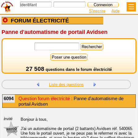
S'inscrire
Aide
FORUM ÉLECTRICITÉ
Panne d'automatisme de portail Avidsen
27 508
questions dans le
forum électricité
Liste des questions
6094
Question forum électricité :
Panne d'automatisme de
portail Avidsen
Invité
Bonjour à tous,
J'ai un automatisme de portail (2 battants) Avidsen réf. 540065.
Une fois le portail ouvert, je ne peux pas le refermer ni avec la
télécommande, ni avec le bouton o/c2 dans le coffret électrique