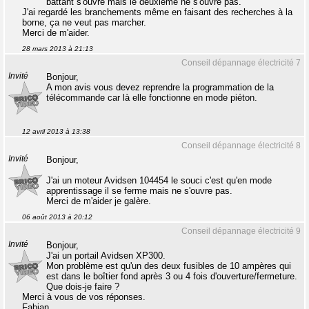
battant s'ouvre mais le deuxième ne s'ouvre pas.
J'ai regardé les branchements même en faisant des recherches à la
borne, ça ne veut pas marcher.
Merci de m'aider.
28 mars 2013 à 21:13
Conseil dépannage électricité 7
Invité
Bonjour,
A mon avis vous devez reprendre la programmation de la
télécommande car là elle fonctionne en mode piéton.
12 avril 2013 à 13:38
Conseil dépannage électricité 8
Invité
Bonjour,
J'ai un moteur Avidsen 104454 le souci c'est qu'en mode
apprentissage il se ferme mais ne s'ouvre pas.
Merci de m'aider je galère.
06 août 2013 à 20:12
Conseil dépannage électricité 9
Invité
Bonjour,
J'ai un portail Avidsen XP300.
Mon problème est qu'un des deux fusibles de 10 ampères qui
est dans le boîtier fond après 3 ou 4 fois d'ouverture/fermeture.
Que dois-je faire ?
Merci à vous de vos réponses.
Fabian