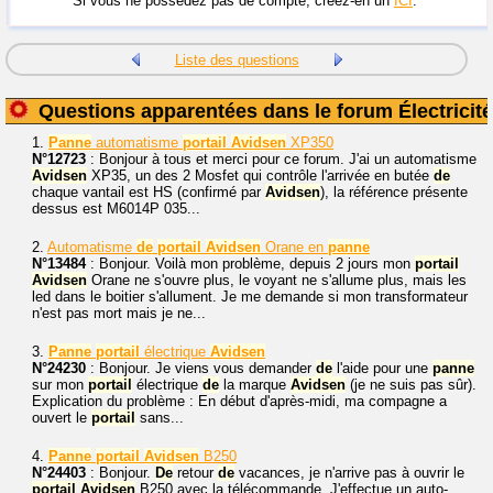
Si vous ne possédez pas de compte, créez-en un
ICI
.
Liste des questions
Questions apparentées dans le forum Électricité
1.
Panne
automatisme
portail
Avidsen
XP350
N°12723
: Bonjour à tous et merci pour ce forum. J'ai un automatisme
Avidsen
XP35, un des 2 Mosfet qui contrôle l'arrivée en butée
de
chaque vantail est HS (confirmé par
Avidsen
), la référence présente
dessus est M6014P 035...
2.
Automatisme
de
portail
Avidsen
Orane en
panne
N°13484
: Bonjour. Voilà mon problème, depuis 2 jours mon
portail
Avidsen
Orane ne s'ouvre plus, le voyant ne s'allume plus, mais les
led dans le boitier s'allument. Je me demande si mon transformateur
n'est pas mort mais je ne...
3.
Panne
portail
électrique
Avidsen
N°24230
: Bonjour. Je viens vous demander
de
l'aide pour une
panne
sur mon
portail
électrique
de
la marque
Avidsen
(je ne suis pas sûr).
Explication du problème : En début d'après-midi, ma compagne a
ouvert le
portail
sans...
4.
Panne
portail
Avidsen
B250
N°24403
: Bonjour.
De
retour
de
vacances, je n'arrive pas à ouvrir le
portail
Avidsen
B250 avec la télécommande. J'effectue un auto-