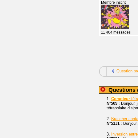
Membre inscrit
11 464 messages
Question pr
Questions 
1.
Compteur
tétr
N°509
: Bonjour, 
tétrapolaire disjo
2.
Brancher conta
N°5131
: Bonjour,
3.
Inversion entr