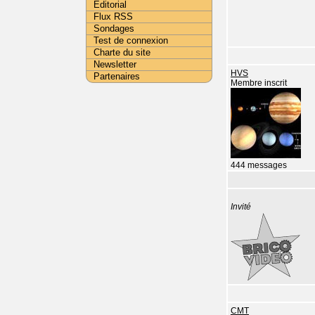
Editorial
Flux RSS
Sondages
Test de connexion
Charte du site
Newsletter
HVS
Partenaires
Membre inscrit
444 messages
Invité
CMT