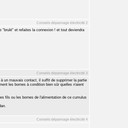
Conseils dépannage électricité 2
ie "brulé" et refaites la connexion ! et tout deviendra
Conseils dépannage électricité 3
 à un mauvais contact, il suffit de supprimer la partie
ement les bornes à condition bien sûr quelles n'aient
e les fils ou les bornes de l'alimentation de ce cumulus
dan.
Conseils dépannage électricité 4