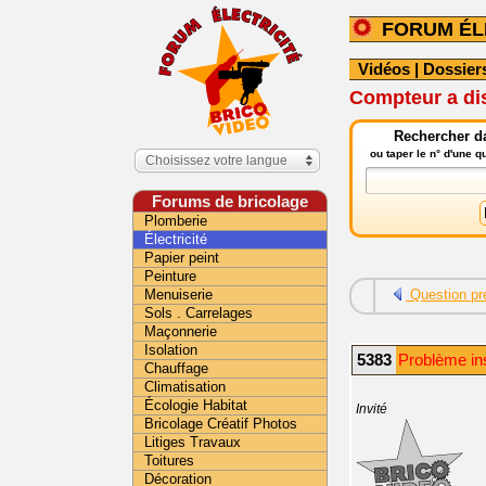
FORUM ÉL
Vidéos
|
Dossier
Compteur a dis
Rechercher da
ou taper le n° d'une 
Choisissez votre langue
Forums de bricolage
Plomberie
Électricité
Papier peint
Peinture
Menuiserie
Question pr
Sols . Carrelages
Maçonnerie
Isolation
5383
Problème inst
Chauffage
Climatisation
Écologie Habitat
Invité
Bricolage Créatif Photos
Litiges Travaux
Toitures
Décoration