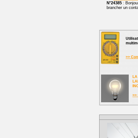
N°24385
: Bonjour
brancher un conta
Utilisa
multim
>> Cons
LA
LA
IN
>> 