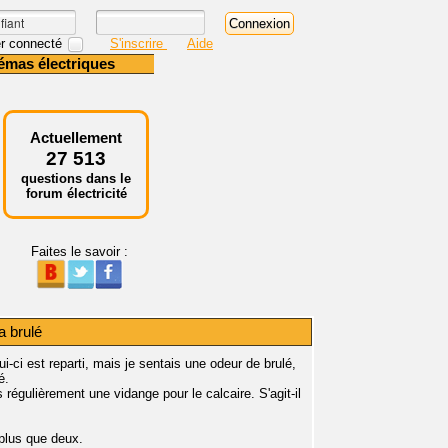
r connecté
S'inscrire
Aide
émas électriques
Actuellement
27 513
questions dans le
forum électricité
Faites le savoir :
a brulé
ui-ci est reparti, mais je sentais une odeur de brulé,
é.
régulièrement une vidange pour le calcaire. S'agit-il
plus que deux.