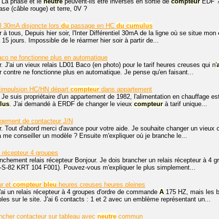
 La phase et le
neutre
peuvent-ils être inversés en sortie de
compteur
EDF ? 
ase (câble rouge) et terre, 0V ?
iel 30mA disjoncte lors
du
passage en HC
du
cumulus
 à tous, Depuis hier soir, l'Inter Différentiel 30mA de la ligne où se situe mon
15 jours. Impossible de le réarmer hier soir à partir de...
co ne fonctionne plus en automatique
. J'ai un vieux relais LD01 Baco (en photo) pour le tarif heures creuses qui n'
 contre ne fonctionne plus en automatique. Je pense qu'en faisant...
ls impulsion HC/HN départ
compteur
dans appartement
 Je suis propriétaire d'un appartement de 1982, l'alimentation en chauffage 
lus
. J'ai demandé à ERDF de changer le vieux
compteur
à tarif unique...
gement de contacteur J/N
. Tout d'abord merci d'avance pour votre aide. Je souhaite changer un vieux 
me conseiller un modèle ? Ensuite m'expliquer où je branche le...
s récepteur 4 groupes
anchement relais récepteur Bonjour. Je dois brancher un relais récepteur à 4
6-S-82 KRT 104 F001). Pouvez-vous m'expliquer le plus simplement...
ur et
compteur
bleu
heures creuses heures pleines
j'ai un relais récepteur à 4 groupes d'ordre de commande
A
175 HZ, mais les 
es sur le site. J'ai 6 contacts : 1 et 2 avec un emblème représentant un...
cher contacteur sur tableau avec
neutre
commun