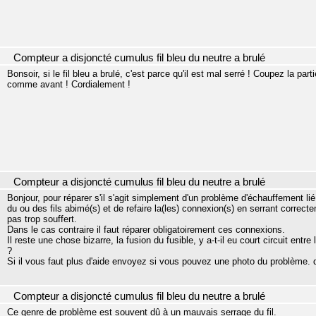
Compteur a disjoncté cumulus fil bleu du neutre a brulé
Bonsoir, si le fil bleu a brulé, c'est parce qu'il est mal serré ! Coupez la part
comme avant ! Cordialement !
Compteur a disjoncté cumulus fil bleu du neutre a brulé
Bonjour, pour réparer s'il s'agit simplement d'un problème d'échauffement lié
du ou des fils abimé(s) et de refaire la(les) connexion(s) en serrant correct
pas trop souffert.
Dans le cas contraire il faut réparer obligatoirement ces connexions.
Il reste une chose bizarre, la fusion du fusible, y a-t-il eu court circuit entr
?
Si il vous faut plus d'aide envoyez si vous pouvez une photo du problème. 
Compteur a disjoncté cumulus fil bleu du neutre a brulé
Ce genre de problème est souvent dû à un mauvais serrage du fil.