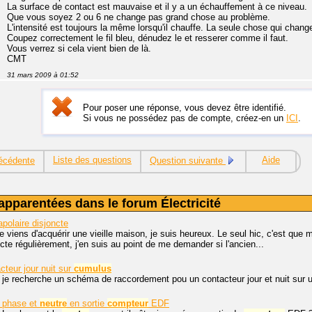
La surface de contact est mauvaise et il y a un échauffement à ce niveau.
Que vous soyez 2 ou 6 ne change pas grand chose au problème.
L'intensité est toujours la même lorsqu'il chauffe. La seule chose qui chang
Coupez correctement le fil bleu, dénudez le et resserer comme il faut.
Vous verrez si cela vient bien de là.
CMT
31 mars 2009 à 01:52
Pour poser une réponse, vous devez être identifié.
Si vous ne possédez pas de compte, créez-en un
ICI
.
Liste des questions
Aide
écédente
Question suivante
apparentées dans le forum Électricité
apolaire disjoncte
je viens d'acquérir une vieille maison, je suis heureux. Le seul hic, c'est que m
ncte régulièrement, j'en suis au point de me demander si l'ancien...
cteur jour nuit sur
cumulus
 je recherche un schéma de raccordement pou un contacteur jour et nuit sur
e phase et
neutre
en sortie
compteur
EDF