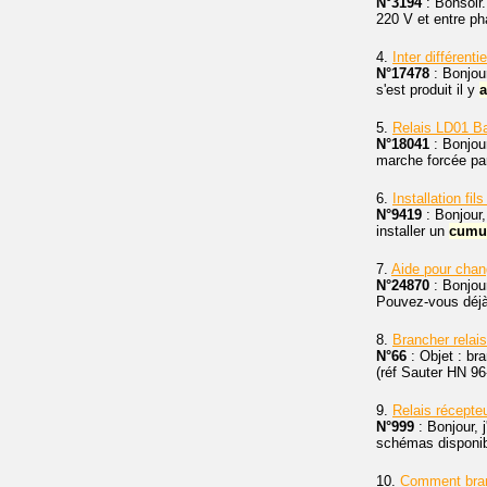
N°3194
: Bonsoir.
220 V et entre ph
4.
Inter différent
N°17478
: Bonjour
s'est produit il y
a
5.
Relais LD01 Ba
N°18041
: Bonjour
marche forcée par
6.
Installation fi
N°9419
: Bonjour,
installer un
cumu
7.
Aide pour chan
N°24870
: Bonjour
Pouvez-vous déjà 
8.
Brancher relai
N°66
: Objet : br
(réf Sauter HN 9
9.
Relais récepte
N°999
: Bonjour, 
schémas disponibl
10.
Comment bran