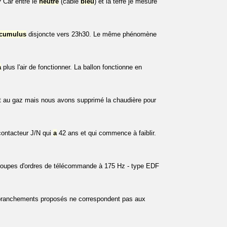
Car entre le
neutre
(câble
bleu
) et la terre je mesure
cumulus
disjoncte vers 23h30. Le même phénomène
a
plus l'air de fonctionner. La ballon fonctionne en
est au gaz mais nous avons supprimé la chaudière pour
contacteur J/N qui
a
42 ans et qui commence à faiblir.
 groupes d'ordres de télécommande à 175 Hz - type EDF
branchements proposés ne correspondent pas aux