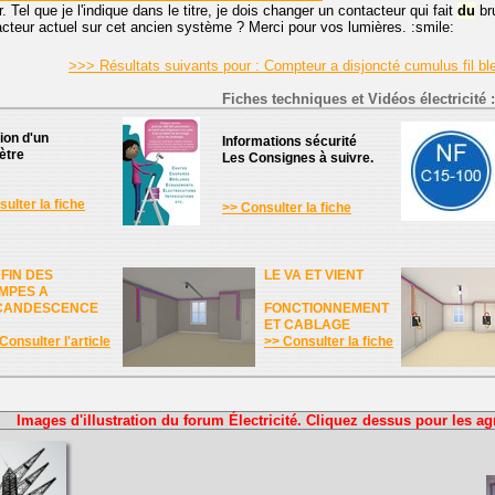
. Tel que je l'indique dans le titre, je dois changer un contacteur qui fait
du
br
cteur actuel sur cet ancien système ? Merci pour vos lumières. :smile:
>>> Résultats suivants pour : Compteur a disjoncté cumulus fil bl
Fiches techniques et Vidéos électricité :
tion d'un
Informations sécurité
ètre
Les Consignes à suivre.
ulter la fiche
>> Consulter la fiche
 FIN DES
LE VA ET VIENT
MPES A
CANDESCENCE
FONCTIONNEMENT
ET CABLAGE
Consulter l'article
>> Consulter la fiche
Images d'illustration du forum Électricité. Cliquez dessus pour les ag