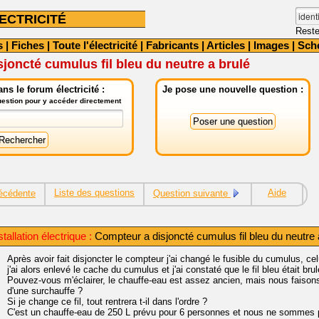
ECTRICITÉ
Reste
s
|
Fiches
|
Toute l'électricité
|
Fabricants
|
Articles
|
Images
|
Sch
joncté cumulus fil bleu du neutre a brulé
ns le forum électricité :
Je pose une nouvelle question :
question pour y accéder directement
Liste des questions
Aide
écédente
Question suivante
allation électrique :
Compteur a disjoncté cumulus fil bleu du neutre 
Après avoir fait disjoncter le compteur j'ai changé le fusible du cumulus, cel
j'ai alors enlevé le cache du cumulus et j'ai constaté que le fil bleu était brul
Pouvez-vous m'éclairer, le chauffe-eau est assez ancien, mais nous faisons 
d'une surchauffe ?
Si je change ce fil, tout rentrera t-il dans l'ordre ?
C'est un chauffe-eau de 250 L prévu pour 6 personnes et nous ne sommes 