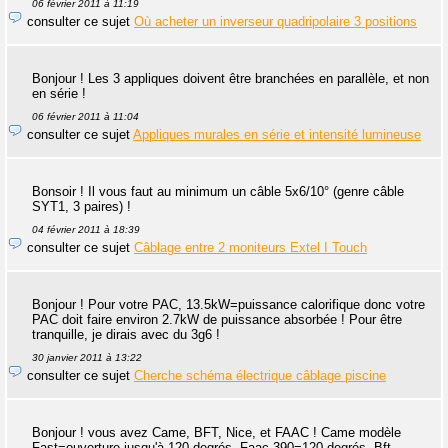
06 février 2011 à 11:19
consulter ce sujet
Où acheter un inverseur quadripolaire 3 positions
Bonjour ! Les 3 appliques doivent être branchées en parallèle, et non
en série !
06 février 2011 à 11:04
consulter ce sujet
Appliques murales en série et intensité lumineuse
Bonsoir ! Il vous faut au minimum un câble 5x6/10° (genre câble
SYT1, 3 paires) !
04 février 2011 à 18:39
consulter ce sujet
Câblage entre 2 moniteurs Extel I Touch
Bonjour ! Pour votre PAC, 13.5kW=puissance calorifique donc votre
PAC doit faire environ 2.7kW de puissance absorbée ! Pour être
tranquille, je dirais avec du 3g6 !
30 janvier 2011 à 13:22
consulter ce sujet
Cherche schéma électrique câblage piscine
Bonjour ! vous avez Came, BFT, Nice, et FAAC ! Came modèle
Fast=ouverture jusqu'à 120 degrés, Faac 390=120 degrés, Bft