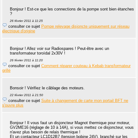
Bonjour ! Est-ce que les connections de la pompe sont bien étanches
?
26 février 2011 à 11:25
consulter ce sujet
Pompe relevage disjoncte uniquement sur réseau
électrique d'origine
Bonjour ! Allez voir sur Radiospares ! Peut-être avec un
transformateur toroïdal 2x30V !
26 février 2011 à 11:20
consulter ce sujet
Comment réparer couteau à Kebab transformateur
grillé
Bonsoir ! Vérifiez le câblage des moteurs.
22 février 2011 à 21:50
consulter ce sujet
Suite à changement de carte mon portail BFT ne
s'ouvre plus
Bonjour ! Il vous faut un disjoncteur Magnot thermique pour moteur,
GV2ME16 (réglage de 10 à 14A), si vous mettez ce disjoncteur, vous
n'avez plus besoin de relais thermique !
Et un contacteur LC1D12B7 (tension bobine 24V), branché sur les