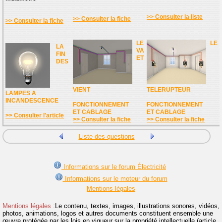
>> Consulter la liste
>> Consulter la fiche
>> Consulter la fiche
LE
LE
LA
VA
FIN
ET
DES
VIENT
TELERUPTEUR
LAMPES A
INCANDESCENCE
FONCTIONNEMENT
FONCTIONNEMENT
ET CABLAGE
ET CABLAGE
>> Consulter l'article
>> Consulter la fiche
>> Consulter la fiche
Liste des questions
Informations sur le forum Électricité
Informations sur le moteur du forum
Mentions légales
Mentions légales :
Le contenu, textes, images, illustrations sonores, vidéos,
photos, animations, logos et autres documents constituent ensemble une
œuvre protégée par les lois en vigueur sur la propriété intellectuelle (article