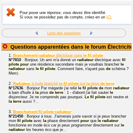
Pour poser une réponse, vous devez être identifié.
Si vous ne possédez pas de compte, créez-en un
ICI
.
Liste des questions
Questions apparentées dans le forum Électricité
1.
Branchement
radiateur
électrique sans
le
fil
pilote
N°7810
: Bonjour, Un ami m'a donné un
radiateur
électrique avec
fil
pilote
pour
une résidence secondaire mais je voudrais brancher
le
radiateur
sans
le
fil
pilote
. Comment faire, n'ayant pas
de
schéma ?
Merci.
2.
Radiateur
à huile branché
le
fil
pilote
sur
la
prise
de
terre
N°17636
: Bonjour Par mégarde j'ai relié
le
fil
pilote
de
mon
radiateur
à bain d'huile à
la
prise
de
terre
: 1 - d'abord j'ai fait sauter
le
disjoncteur. Je ne comprends pas pourquoi.
Le
fil
pilote
est neutre et
la
terre
aussi ?...
3.
Branchement
fil
pilote
radiateur
N°21450
: Bonjour à tous. J'aimerais juste savoir si je peux brancher
mon
fil
pilote
avec
la
phase directement
pour
que
le
radiateur
fonctionne en mode éco car je peux programmer directement sur
le
radiateur
les heures éco que je...