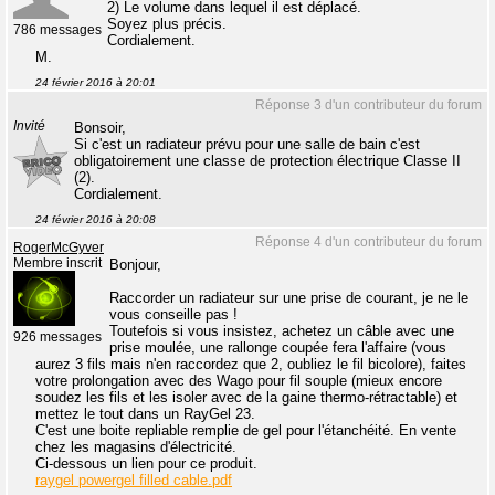
2) Le volume dans lequel il est déplacé.
Soyez plus précis.
786 messages
Cordialement.
M.
24 février 2016 à 20:01
Réponse 3 d'un contributeur du forum
Invité
Bonsoir,
Si c'est un radiateur prévu pour une salle de bain c'est
obligatoirement une classe de protection électrique Classe II
(2).
Cordialement.
24 février 2016 à 20:08
Réponse 4 d'un contributeur du forum
RogerMcGyver
Membre inscrit
Bonjour,
Raccorder un radiateur sur une prise de courant, je ne le
vous conseille pas !
Toutefois si vous insistez, achetez un câble avec une
926 messages
prise moulée, une rallonge coupée fera l'affaire (vous
aurez 3 fils mais n'en raccordez que 2, oubliez le fil bicolore), faites
votre prolongation avec des Wago pour fil souple (mieux encore
soudez les fils et les isoler avec de la gaine thermo-rétractable) et
mettez le tout dans un RayGel 23.
C'est une boite repliable remplie de gel pour l'étanchéité. En vente
chez les magasins d'électricité.
Ci-dessous un lien pour ce produit.
raygel powergel filled cable.pdf