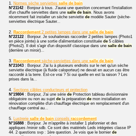
1.
Normes sèche serviettes
salle
de
bain
N°21142
: Bonjour à tous. J'aurai une question concernant l'installation
d'un chauffe serviettes dans une
salle
de
bain
. Nous avons
récemment fait installer un sèche serviette
de
modèle Sauter (sèche-
serviettes électrique Sauter...
2.
Raccordement
2 petites lampes dans une
salle
de
bain
N°22122
: Bonjour. Je souhaiterais raccorder 2 petites lampes (Photo1
en pièce jointe) à une sortie d'alimentation constituée
de
5 câbles
(Photo2). Il doit s'agir d'un dispositif classique dans une
salle
de
bain
(derrière un miroir)...
3.
Raccordement
sèche-serviettes dans une
salle
de
bain
N°21043
: Bonjour. J'ai lu à plusieurs endroits sur le net qu'un sèche
serviette électrique (à fluide caloporteur) ne devait en aucun cas être
raccordé à la terre. Est-ce vrai ? Si oui quelle en est la raison ? Les
prises dans la...
4.
Sections câbles conducteurs et protection
N°19804
: Bonjour, J'ai une série
de
Protection tableau divisionnaire
obligatoire ou non au sujet
de
la préparation
de
mon installation en
rénovation complète d'un chauffage électrique en remplacement d'un
chauffage central au...
5.
Lustrerie
salle
de
bain
conseils
raccordement
N°16888
: Bonjour. Je m'apprête à installer 1 plafonnier et des
appliques /miroir sdb. Ce sont des matériels Leds intégrées classe IP
44. 2 questions svp : 1ère question. Je vois que le bornier
de