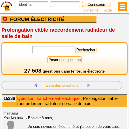
S'inscrire
Aide
FORUM ÉLECTRICITÉ
Prolongation câble raccordement radiateur de
salle de bain
27 508
questions dans le
forum électricité
Liste des questions
15236
Question branchement électrique :
Prolongation câble
raccordement radiateur de salle de bain
mamama
Membre inscrit
Bonjour à tous,
Je suis novice en électricité et j'ai besoin de votre aide.