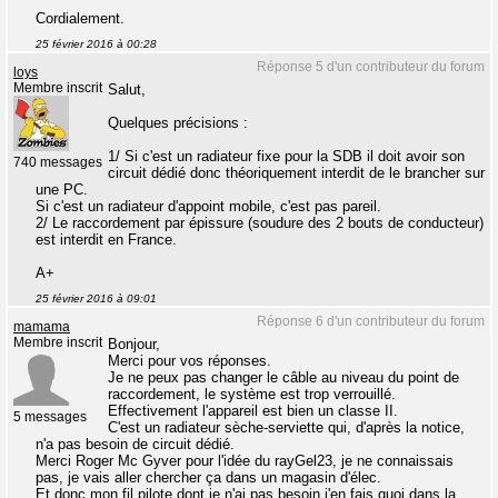
Cordialement.
25 février 2016 à 00:28
Réponse 5 d'un contributeur du forum
loys
Membre inscrit
Salut,
Quelques précisions :
1/ Si c'est un radiateur fixe pour la SDB il doit avoir son
740 messages
circuit dédié donc théoriquement interdit de le brancher sur
une PC.
Si c'est un radiateur d'appoint mobile, c'est pas pareil.
2/ Le raccordement par épissure (soudure des 2 bouts de conducteur)
est interdit en France.
A+
25 février 2016 à 09:01
Réponse 6 d'un contributeur du forum
mamama
Membre inscrit
Bonjour,
Merci pour vos réponses.
Je ne peux pas changer le câble au niveau du point de
raccordement, le système est trop verrouillé.
Effectivement l'appareil est bien un classe II.
5 messages
C'est un radiateur sèche-serviette qui, d'après la notice,
n'a pas besoin de circuit dédié.
Merci Roger Mc Gyver pour l'idée du rayGel23, je ne connaissais
pas, je vais aller chercher ça dans un magasin d'élec.
Et donc mon fil pilote dont je n'ai pas besoin j'en fais quoi dans la