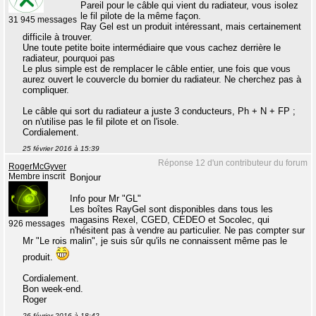
Pareil pour le câble qui vient du radiateur, vous isolez
le fil pilote de la même façon.
31 945 messages
Ray Gel est un produit intéressant, mais certainement
difficile à trouver.
Une toute petite boite intermédiaire que vous cachez derrière le
radiateur, pourquoi pas
Le plus simple est de remplacer le câble entier, une fois que vous
aurez ouvert le couvercle du bornier du radiateur. Ne cherchez pas à
compliquer.
Le câble qui sort du radiateur a juste 3 conducteurs, Ph + N + FP ;
on n'utilise pas le fil pilote et on l'isole.
Cordialement.
25 février 2016 à 15:39
Réponse 12 d'un contributeur du forum
RogerMcGyver
Membre inscrit
Bonjour
Info pour Mr "GL"
Les boîtes RayGel sont disponibles dans tous les
magasins Rexel, CGED, CEDEO et Socolec, qui
926 messages
n'hésitent pas à vendre au particulier. Ne pas compter sur
Mr "Le rois malin", je suis sûr qu'ils ne connaissent même pas le
produit.
Cordialement.
Bon week-end.
Roger
26 février 2016 à 18:42