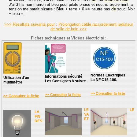
J'ai 3 fils noir marron et bleu pour pilote phase et neutre. Seulement la
tension me parait bizarre : Bleu + terre + 0 => neutre pas
de
souci Noir
+ bleu =...
>>> Résultats suivants pour : Prolongation câble raccordement radiateur
de salle de bain >>>
Fiches techniques et Vidéos électricité :
Normes Electriques
Informations sécurité
Utilisation d'un
La NF C15-100.
Les Consignes à suivre.
multimètre
>> Consulter la liste
>> Consulter la fiche
>> Consulter la fiche
LE
LE
LA
VA
FIN
ET
DES