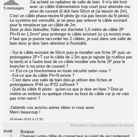
J'ai acheté un radiateur de salle de bain. Il m'a été livré
avec un câble d'alimentation trop court pour atteindre ma
5 messages
prise de courant (il doit faire 50cm et j'ai besoin de 2m).
C'est un câble phase-neutre-fil pilote (je n'ai pas besoin du fil pilote).
Le système est verrouillé, je ne peux pas enlever le câble existant
pour le remplacer par un câble de 2m.
Donc je dois bidouiller, l'idée est d'acheter 1,5 mètre de câble 2P
Ph+N en 1,5mm² pour prolonger le câble existant (si ça existe) mais
il faut que je puisse raccorder les 2 câbles, je suis dans une salle de
bain donc je dois faire attention à l'humidité.
- Sur le câble existant de 50cm puis-je installer une fiche 2P puis un
prolongateur 2P+T sur le câble de 1,5m que je rajoute (je n'utilise pas
la terre) et à l'autre bout de ce câble installer une fiche 2P pour le
brancher à ma prise de courant ?
=> Est-ce ça fonctionnera en toute sécurité selon vous ?
- Est-ce que du câble Ph+N existe ?
- C'est dans une salle de bain dois-je utiliser des fiches et
prolongateurs IP44 ou IP22 suffisent ?
- Quid du câble fil pilote : qu'est-ce que je dois en faire ? Dois-je
mettre un embout ou quelque chose au bout du câble car je ne vais
pas m'en servir ?
J'attends vos avis/ou autres idées si vous avez.
Merci beaucoup !
24 février 2016 à 17:52
Réponse 1 d'un contributeur du forum
Invité
Bonjour.
Changez votre câble du convecteur au point de raccordement.