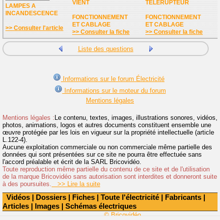
VIENT
TELERUPTEUR
LAMPES A
INCANDESCENCE
FONCTIONNEMENT
FONCTIONNEMENT
ET CABLAGE
ET CABLAGE
>> Consulter l'article
>> Consulter la fiche
>> Consulter la fiche
Liste des questions
Informations sur le forum Électricité
Informations sur le moteur du forum
Mentions légales
Mentions légales :
Le contenu, textes, images, illustrations sonores, vidéos,
photos, animations, logos et autres documents constituent ensemble une
œuvre protégée par les lois en vigueur sur la propriété intellectuelle (article
L.122-4).
Aucune exploitation commerciale ou non commerciale même partielle des
données qui sont présentées sur ce site ne pourra être effectuée sans
l'accord préalable et écrit de la SARL Bricovidéo.
Toute reproduction même partielle du contenu de ce site et de l'utilisation
de la marque Bricovidéo sans autorisation sont interdites et donneront suite
à des poursuites.
>> Lire la suite
Vidéos
|
Dossiers
|
Fiches
|
Toute l'électricité
|
Fabricants
|
Articles
|
Images
|
Schémas électriques
© Bricovidéo