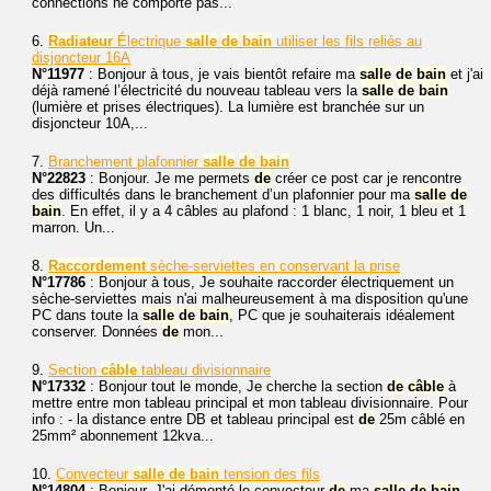
connections ne comporte pas...
6.
Radiateur
Électrique
salle
de
bain
utiliser les fils reliés au
disjoncteur 16A
N°11977
: Bonjour à tous, je vais bientôt refaire ma
salle
de
bain
et j'ai
déjà ramené l’électricité du nouveau tableau vers la
salle
de
bain
(lumière et prises électriques). La lumière est branchée sur un
disjoncteur 10A,...
7.
Branchement plafonnier
salle
de
bain
N°22823
: Bonjour. Je me permets
de
créer ce post car je rencontre
des difficultés dans le branchement d’un plafonnier pour ma
salle
de
bain
. En effet, il y a 4 câbles au plafond : 1 blanc, 1 noir, 1 bleu et 1
marron. Un...
8.
Raccordement
sèche-serviettes en conservant la prise
N°17786
: Bonjour à tous, Je souhaite raccorder électriquement un
sèche-serviettes mais n'ai malheureusement à ma disposition qu'une
PC dans toute la
salle
de
bain
, PC que je souhaiterais idéalement
conserver. Données
de
mon...
9.
Section
câble
tableau divisionnaire
N°17332
: Bonjour tout le monde, Je cherche la section
de
câble
à
mettre entre mon tableau principal et mon tableau divisionnaire. Pour
info : - la distance entre DB et tableau principal est
de
25m câblé en
25mm² abonnement 12kva...
10.
Convecteur
salle
de
bain
tension des fils
N°14804
: Bonjour, J'ai démonté le convecteur
de
ma
salle
de
bain
.