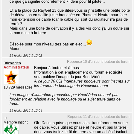
ce que ça signifie concrètement ? Idem pour fil pilote...
Et à la place du RayGel 23 que dites-vous si j'installe une petite boite
de dérivation en saillie juste branchée en Phase et Neutre pour faire
mon extension de câble (car le câble qui sort du radiateur n'a pas de
terre) ?
Mais dans une boite de dérivation il y a des vis donc j'ai un doute sur
la non mise à la terre.
Désolée pour mon niveau très bas en elec...
Merci !
25 février 2016 à 15:02
Réponse 10 d'un contributeur du forum
Bricovidéo
Administrateur
Bonjour à toutes et à tous.
Information à cet emplacement du forum électricité
sera publiée l’image du jour BricoVidéo.
À ce jour 76 051 internautes bricoleurs sont inscrits sur
les forums de bricolage de Bricovideo.com
13 729 messages
Les images d'illustration proposées par BricoVidéo ne sont pas
forcément en relation avec le bricolage ou le sujet traité dans ce
forum.
25 février 2016 à 15:04
Réponse 11 d'un contributeur du forum
GL
Membre inscrit
Ok. Dans la prise que vous allez transformer en sortie
de câble, vous utilisez phase et neutre et pas la terre ;
donc vous isolez le fil de terre avec un adhésif isolant.