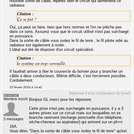
nouvelle sortie de câble, repérez bien le circuit qui alimentera ce
radiateur.
Citation :
Ça se fait ?
Oui, ça peut se faire, bien que hors normes et l'on ne prêche pas
dans ce sens. Assurez vous que le circuit utilisé n'est pas surchargé
en puissance.
Dans la sortie de câble vous isolez le fil de terre ; le fil pilote relié au
radiateur est également à isoler.
L'idéal eut été de disposer d'un circuit spécialisé.
Citation :
le système est trop verrouillé.
Il faudrait arriver à ôter le couvercle du bornier pour y brancher un
câble à deux conducteurs. Même difficile, c'est forcément possible.
Cordialement.
25 février 2016 à 14:42
Réponse 9 d'un contributeur du forum
mamama
Membre inscrit
Bonjour GL merci pour les réponses.
Cette prise n'est pas surchargée en puissance, il y a 3
autres prises sur ce circuit mais sur lesquelles on se
branche rarement (recharge ponctuelle d'un téléphone,
5 messages
sèche-cheveux ou aspirateur) qui arrivent sur un ph+n
16A.
Vous dites "Dans la sortie de câble vous isolez le fil de terre" qu'est