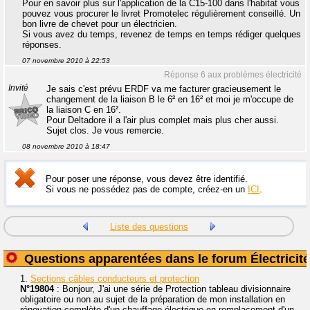
Pour en savoir plus sur l'application de la C15-100 dans l'habitat vous
pouvez vous procurer le livret Promotelec régulièrement conseillé. Un
bon livre de chevet pour un électricien.
Si vous avez du temps, revenez de temps en temps rédiger quelques
réponses.
07 novembre 2010 à 22:53
Réponse 6 aux problèmes électricité
Invité
Je sais c'est prévu ERDF va me facturer gracieusement le
changement de la liaison B le 6² en 16² et moi je m'occupe de
la liaison C en 16².
Pour Deltadore il a l'air plus complet mais plus cher aussi.
Sujet clos. Je vous remercie.
08 novembre 2010 à 18:47
Pour poser une réponse, vous devez être identifié.
Si vous ne possédez pas de compte, créez-en un
ICI
.
Liste des questions
Questions apparentées dans le forum Électricité
1.
Sections câbles conducteurs et protection
N°19804
: Bonjour, J'ai une série de Protection tableau divisionnaire
obligatoire ou non au sujet de la préparation de mon installation en
rénovation complète d'un chauffage électrique en remplacement d'un