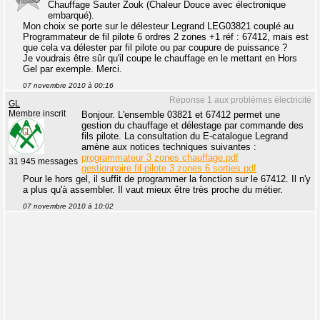
Chauffage Sauter Zouk (Chaleur Douce avec électronique
embarqué).
Mon choix se porte sur le délesteur Legrand LEG03821 couplé au
Programmateur de fil pilote 6 ordres 2 zones +1 réf : 67412, mais est
que cela va délester par fil pilote ou par coupure de puissance ?
Je voudrais être sûr qu'il coupe le chauffage en le mettant en Hors
Gel par exemple. Merci.
07 novembre 2010 à 00:16
Réponse 1 aux problèmes électricité
GL
Membre inscrit
Bonjour. L'ensemble 03821 et 67412 permet une
gestion du chauffage et délestage par commande des
fils pilote. La consultation du E-catalogue Legrand
amène aux notices techniques suivantes :
programmateur 3 zones chauffage.pdf
31 945 messages
gestionnaire fil pilote 3 zones 6 sorties.pdf
Pour le hors gel, il suffit de programmer la fonction sur le 67412. Il n'y
a plus qu'à assembler. Il vaut mieux être très proche du métier.
07 novembre 2010 à 10:02