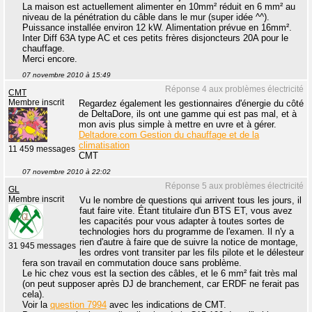
La maison est actuellement alimenter en 10mm² réduit en 6 mm² au
niveau de la pénétration du câble dans le mur (super idée ^^).
Puissance installée environ 12 kW. Alimentation prévue en 16mm².
Inter Diff 63A type AC et ces petits frères disjoncteurs 20A pour le
chauffage.
Merci encore.
07 novembre 2010 à 15:49
Réponse 4 aux problèmes électricité
CMT
Membre inscrit
Regardez également les gestionnaires d'énergie du côté
de DeltaDore, ils ont une gamme qui est pas mal, et à
mon avis plus simple à mettre en uvre et à gérer.
Deltadore.com Gestion du chauffage et de la
climatisation
11 459 messages
CMT
07 novembre 2010 à 22:02
Réponse 5 aux problèmes électricité
GL
Membre inscrit
Vu le nombre de questions qui arrivent tous les jours, il
faut faire vite. Étant titulaire d'un BTS ET, vous avez
les capacités pour vous adapter à toutes sortes de
technologies hors du programme de l'examen. Il n'y a
rien d'autre à faire que de suivre la notice de montage,
31 945 messages
les ordres vont transiter par les fils pilote et le délesteur
fera son travail en commutation douce sans problème.
Le hic chez vous est la section des câbles, et le 6 mm² fait très mal
(on peut supposer après DJ de branchement, car ERDF ne ferait pas
cela).
Voir la
question 7994
avec les indications de CMT.