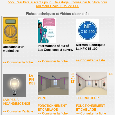
>>> Résultats suivants pour : Délestage 3 zones par fil pilote pour
radiateur Chaleur Douce >>>
Fiches techniques et Vidéos électricité :
Normes Electriques
Informations sécurité
Utilisation d'un
La NF C15-100.
Les Consignes à suivre.
multimètre
>> Consulter la liste
>> Consulter la fiche
>> Consulter la fiche
LE
LE
LA
VA
FIN
ET
DES
VIENT
TELERUPTEUR
LAMPES A
INCANDESCENCE
FONCTIONNEMENT
FONCTIONNEMENT
ET CABLAGE
ET CABLAGE
>> Consulter l'article
>> Consulter la fiche
>> Consulter la fiche