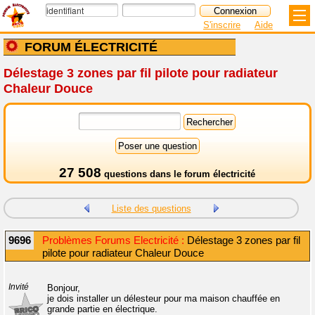
S'inscrire
Aide
FORUM ÉLECTRICITÉ
Délestage 3 zones par fil pilote pour radiateur
Chaleur Douce
27 508
questions dans le
forum électricité
Liste des questions
9696
Problèmes Forums Electricité :
Délestage 3 zones par fil
pilote pour radiateur Chaleur Douce
Invité
Bonjour,
je dois installer un délesteur pour ma maison chauffée en
grande partie en électrique.