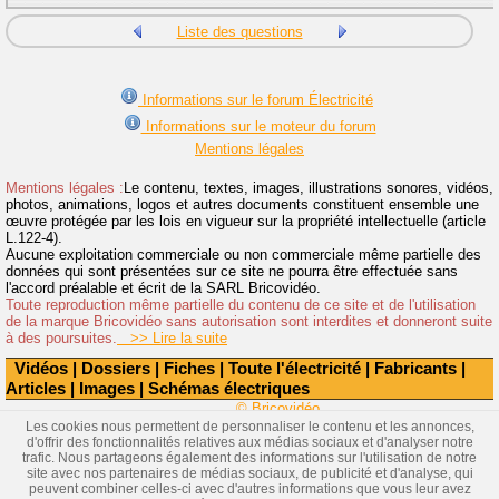
Liste des questions
Informations sur le forum Électricité
Informations sur le moteur du forum
Mentions légales
Mentions légales :
Le contenu, textes, images, illustrations sonores, vidéos,
photos, animations, logos et autres documents constituent ensemble une
œuvre protégée par les lois en vigueur sur la propriété intellectuelle (article
L.122-4).
Aucune exploitation commerciale ou non commerciale même partielle des
données qui sont présentées sur ce site ne pourra être effectuée sans
l'accord préalable et écrit de la SARL Bricovidéo.
Toute reproduction même partielle du contenu de ce site et de l'utilisation
de la marque Bricovidéo sans autorisation sont interdites et donneront suite
à des poursuites.
>> Lire la suite
Vidéos
|
Dossiers
|
Fiches
|
Toute l'électricité
|
Fabricants
|
Articles
|
Images
|
Schémas électriques
© Bricovidéo
Les cookies nous permettent de personnaliser le contenu et les annonces,
d'offrir des fonctionnalités relatives aux médias sociaux et d'analyser notre
trafic. Nous partageons également des informations sur l'utilisation de notre
site avec nos partenaires de médias sociaux, de publicité et d'analyse, qui
peuvent combiner celles-ci avec d'autres informations que vous leur avez