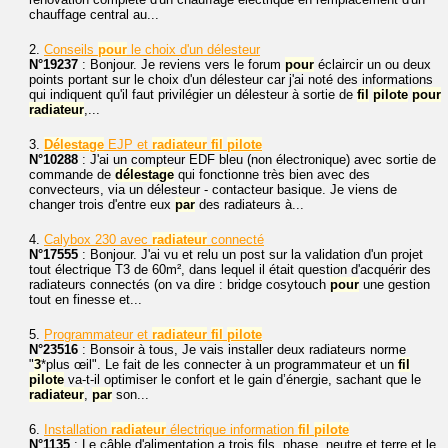
chauffage central au...
2.
Conseils
pour
le choix d'un délesteur
N°19237
: Bonjour. Je reviens vers le forum
pour
éclaircir un ou deux
points portant sur le choix d'un délesteur car j'ai noté des informations
qui indiquent qu'il faut privilégier un délesteur à sortie de
fil
pilote
pour
radiateur
,...
3.
Délestage
EJP et
radiateur
fil
pilote
N°10288
: J'ai un compteur EDF bleu (non électronique) avec sortie de
commande de
délestage
qui fonctionne très bien avec des
convecteurs, via un délesteur - contacteur basique. Je viens de
changer trois d'entre eux
par
des radiateurs à...
4.
Calybox 230 avec
radiateur
connecté
N°17555
: Bonjour. J'ai vu et relu un post sur la validation d'un projet
tout électrique T3 de 60m², dans lequel il était question d'acquérir des
radiateurs connectés (on va dire : bridge cosytouch
pour
une gestion
tout en finesse et...
5.
Programmateur et
radiateur
fil
pilote
N°23516
: Bonsoir à tous, Je vais installer deux radiateurs norme
"
3
*plus œil". Le fait de les connecter à un programmateur et un
fil
pilote
va-t-il optimiser le confort et le gain d’énergie, sachant que le
radiateur
,
par
son...
6.
Installation
radiateur
électrique information
fil
pilote
N°1135
: Le câble d'alimentation a trois fils, phase, neutre et terre et le