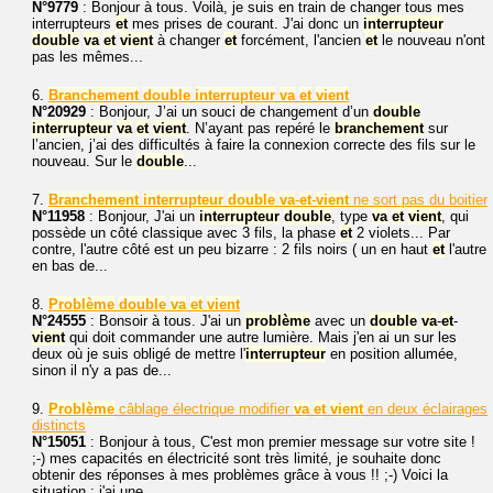
N°9779
: Bonjour à tous. Voilà, je suis en train de changer tous mes
interrupteurs
et
mes prises de courant. J'ai donc un
interrupteur
double
va
et
vient
à changer
et
forcément, l'ancien
et
le nouveau n'ont
pas les mêmes...
6.
Branchement
double
interrupteur
va
et
vient
N°20929
: Bonjour, J’ai un souci de changement d’un
double
interrupteur
va
et
vient
. N’ayant pas repéré le
branchement
sur
l’ancien, j’ai des difficultés à faire la connexion correcte des fils sur le
nouveau. Sur le
double
...
7.
Branchement
interrupteur
double
va
-
et
-
vient
ne sort pas du boitier
N°11958
: Bonjour, J'ai un
interrupteur
double
, type
va
et
vient
, qui
possède un côté classique avec 3 fils, la phase
et
2 violets... Par
contre, l'autre côté est un peu bizarre : 2 fils noirs ( un en haut
et
l'autre
en bas de...
8.
Problème
double
va
et
vient
N°24555
: Bonsoir à tous. J'ai un
problème
avec un
double
va
-
et
-
vient
qui doit commander une autre lumière. Mais j'en ai un sur les
deux où je suis obligé de mettre l'
interrupteur
en position allumée,
sinon il n'y a pas de...
9.
Problème
câblage électrique modifier
va
et
vient
en deux éclairages
distincts
N°15051
: Bonjour à tous, C'est mon premier message sur votre site !
;-) mes capacités en électricité sont très limité, je souhaite donc
obtenir des réponses à mes problèmes grâce à vous !! ;-) Voici la
situation : j'ai une...