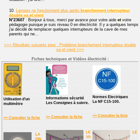
10.
Lampes ne fonctionnent plus après
branchement
interrupteur
double
va
et
vient
N°23607
: Bonjour à tous, merci par avance pour votre aide
et
votre
pédagogie puisque je suis niveau 0 en électricité. Il y a quelques temps
j'ai décidé de remplacer quelques interrupteurs de la cave de mes
parents qui ne...
>>> Résultats suivants pour : Problème branchement interrupteur double
va et vient >>>
Fiches techniques et Vidéos électricité :
Normes Electriques
Informations sécurité
Utilisation d'un
La NF C15-100.
Les Consignes à suivre.
multimètre
>> Consulter la liste
>> Consulter la fiche
>> Consulter la fiche
LE
LE
LA
VA
FIN