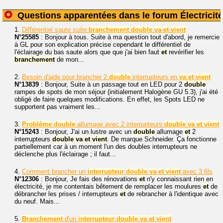
Questions apparentées dans le forum Électricité
1.
Différentiel saute suite
branchement
double
va
-
et
-
vient
N°25585
: Bonjour à tous. Suite à ma question tout d'abord, je remercie
à GL pour son explication précise cependant le différentiel de
l'éclairage du bas saute alors que que j'ai bien faut
et
revérifier les
branchement
de mon...
2.
Besoin d'aide pour brancher 2
double
interrupteurs en
va
et
vient
N°13839
: Bonjour, Suite à un passage tout en LED pour 2
double
rampes de spots de mon séjour (initialement Halogène GU 5.3), j'ai été
obligé de faire quelques modifications. En effet, les Spots LED ne
supportent pas vraiment les...
3.
Problème
double
allumage avec 2 interrupteurs
double
va
et
vient
N°15243
: Bonjour, J'ai un lustre avec un
double
allumage
et
2
interrupteurs
double
va
et
vient
. De marque Schneider. Ça fonctionne
partiellement car à un moment l'un des doubles interrupteurs ne
déclenche plus l'éclairage ; il faut...
4.
Comment brancher un
interrupteur
double
va
et
vient
avec 3 fils
N°12306
: Bonjour, Je fais des rénovations
et
n'y connaissant rien en
électricité, je me contentais bêtement de remplacer les moulures
et
de
débrancher les prises / interrupteurs
et
de rebrancher à l'identique avec
du neuf. Mais...
5.
Branchement
d'un
interrupteur
double
va
et
vient