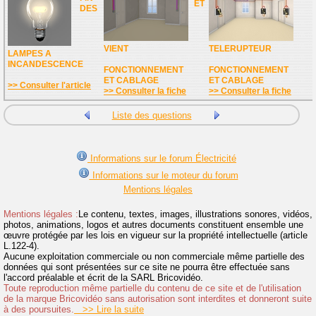
ET
DES
VIENT
TELERUPTEUR
LAMPES A
INCANDESCENCE
FONCTIONNEMENT
FONCTIONNEMENT
ET CABLAGE
ET CABLAGE
>> Consulter l'article
>> Consulter la fiche
>> Consulter la fiche
Liste des questions
Informations sur le forum Électricité
Informations sur le moteur du forum
Mentions légales
Mentions légales :
Le contenu, textes, images, illustrations sonores, vidéos,
photos, animations, logos et autres documents constituent ensemble une
œuvre protégée par les lois en vigueur sur la propriété intellectuelle (article
L.122-4).
Aucune exploitation commerciale ou non commerciale même partielle des
données qui sont présentées sur ce site ne pourra être effectuée sans
l'accord préalable et écrit de la SARL Bricovidéo.
Toute reproduction même partielle du contenu de ce site et de l'utilisation
de la marque Bricovidéo sans autorisation sont interdites et donneront suite
à des poursuites.
>> Lire la suite