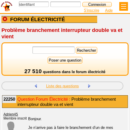
S'inscrire
Aide
FORUM ÉLECTRICITÉ
Problème branchement interrupteur double va et
vient
27 510
questions dans le
forum électricité
Liste des questions
22250
Question Forum Électricité :
Problème branchement
interrupteur double va et vient
Adrien45
Membre inscrit
Bonjour.
Je n’arrive pas à faire le branchement d’un de mes