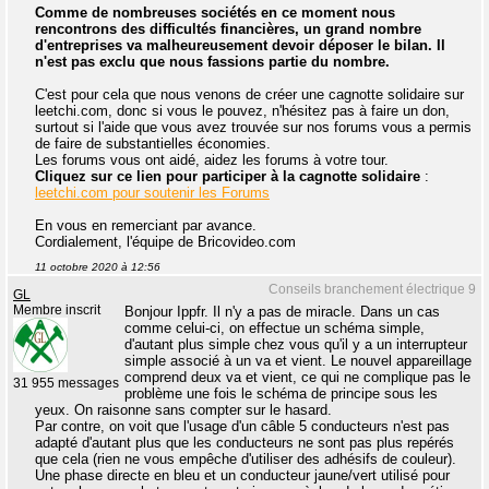
Comme de nombreuses sociétés en ce moment nous
rencontrons des difficultés financières, un grand nombre
d'entreprises va malheureusement devoir déposer le bilan. Il
n'est pas exclu que nous fassions partie du nombre.
C'est pour cela que nous venons de créer une cagnotte solidaire sur
leetchi.com, donc si vous le pouvez, n'hésitez pas à faire un don,
surtout si l'aide que vous avez trouvée sur nos forums vous a permis
de faire de substantielles économies.
Les forums vous ont aidé, aidez les forums à votre tour.
Cliquez sur ce lien pour participer à la cagnotte solidaire
:
leetchi.com pour soutenir les Forums
En vous en remerciant par avance.
Cordialement, l'équipe de Bricovideo.com
11 octobre 2020 à 12:56
Conseils branchement électrique 9
GL
Membre inscrit
Bonjour Ippfr. Il n'y a pas de miracle. Dans un cas
comme celui-ci, on effectue un schéma simple,
d'autant plus simple chez vous qu'il y a un interrupteur
simple associé à un va et vient. Le nouvel appareillage
comprend deux va et vient, ce qui ne complique pas le
31 955 messages
problème une fois le schéma de principe sous les
yeux. On raisonne sans compter sur le hasard.
Par contre, on voit que l'usage d'un câble 5 conducteurs n'est pas
adapté d'autant plus que les conducteurs ne sont pas plus repérés
que cela (rien ne vous empêche d'utiliser des adhésifs de couleur).
Une phase directe en bleu et un conducteur jaune/vert utilisé pour