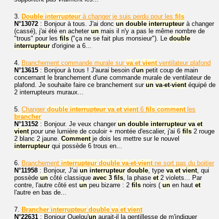
3.
Double
interrupteur
à changer je suis perdu pour les
fils
N°13072
: Bonjour à tous. J'ai donc
un
double
interrupteur
à changer
(cassé), j'ai été en acheter
un
mais il n'y a pas le même nombre de
"trous" pour les
fils
("ça ne se fait plus monsieur"). Le
double
interrupteur
d'origine a 6...
4.
Branchement commande murale sur
va
et
vient
ventilateur plafond
N°13615
: Bonjour à tous ! J'aurai besoin d'
un
petit coup de main
concernant le branchement d'une commande murale de ventilateur de
plafond. Je souhaite faire ce branchement sur
un
va
-
et
-
vient
équipé de
2 interrupteurs muraux...
5.
Changer
double
interrupteur
va
et
vient
6
fils
comment
les
brancher
N°13152
: Bonjour. Je veux changer
un
double
interrupteur
va
et
vient
pour une lumière de couloir + montée d'escalier, j'ai 6
fils
2 rouge
2 blanc 2 jaune.
Comment
je dois les mettre sur le nouvel
interrupteur
qui possède 6 trous en...
6.
Branchement
interrupteur
double
va
-
et
-
vient
ne sort pas du boitier
N°11958
: Bonjour, J'ai
un
interrupteur
double
, type
va
et
vient
, qui
possède
un
côté classique
avec
3
fils
, la phase
et
2 violets... Par
contre, l'autre côté est
un
peu bizarre : 2
fils
noirs (
un
en haut
et
l'autre en bas de...
7.
Brancher
interrupteur
double
va
et
vient
N°22631
: Bonjour Quelqu'
un
aurait-il la gentillesse de m'indiquer