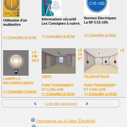
Normes Electriques
Informations sécurité
Utilisation d'un
La NF C15-100.
Les Consignes à suivre.
multimètre
>> Consulter la liste
>> Consulter la fiche
>> Consulter la fiche
LE
LE
LA
VA
FIN
ET
DES
VIENT
TELERUPTEUR
LAMPES A
INCANDESCENCE
FONCTIONNEMENT
FONCTIONNEMENT
ET CABLAGE
ET CABLAGE
>> Consulter l'article
>> Consulter la fiche
>> Consulter la fiche
Liste des questions
Informations sur le forum Électricité