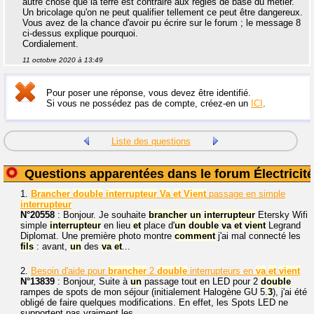
autre chose que la terre est contraire aux règles de base du métier.
Un bricolage qu'on ne peut qualifier tellement ce peut être dangereux.
Vous avez de la chance d'avoir pu écrire sur le forum ; le message 8
ci-dessus explique pourquoi.
Cordialement.
11 octobre 2020 à 13:49
Pour poser une réponse, vous devez être identifié.
Si vous ne possédez pas de compte, créez-en un
ICI
.
Liste des questions
Questions apparentées dans le forum Électricité
1.
Brancher
double
interrupteur
Va
et
Vient
passage en simple
interrupteur
N°20558
: Bonjour. Je souhaite
brancher
un
interrupteur
Etersky Wifi
simple
interrupteur
en lieu
et
place d'
un
double
va
et
vient
Legrand
Diplomat. Une première photo montre
comment
j'ai mal connecté les
fils
: avant,
un
des
va
et
...
2.
Besoin d'aide pour
brancher
2
double
interrupteurs en
va
et
vient
N°13839
: Bonjour, Suite à
un
passage tout en LED pour 2
double
rampes de spots de mon séjour (initialement Halogène GU 5.
3
), j'ai été
obligé de faire quelques modifications. En effet, les Spots LED ne
supportent pas vraiment les...