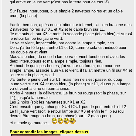
qui arrive en jaune vert (c'est pas la terre pour ce cas là).
Sur l'autre interrupteur, plus simple 2 navettes noires et un câble
brun, (la phase).
Facile, ben non, après consultation sur internet, j'ai bien branché mes
2 navettes noires sur X1 et X2 et le câble brun sur L1.
Je me suis dit sur X3 je mets la seconde phase (ici en bleu) et sur x4
le retour lampe (ici jaune vert).
Le va et vient, impeccable, par contre la lampe simple, rien.
Donc j'ai tenté le pont entre L1 et L2, comme cela est indiqué pour
les double va et vient.
Mauvaise idée, du coup la lampe va et vient fonctionnait avec les
deux interrupteurs et ma lampe simple, toujours rien.
Au bout de quelques heures, j'ai vu sur un forum, que pour une
simple lampe, associé à un va et vient, il fallait mettre un fil sur X4 et
l'autre sur la phase, soit L.
J'ai tenté le jaune vert sur L1, mais rien ne s'est passé, du coup
jaune vert sur et X4 et mon bleu, (la phase) sur L1, du coup la lampe
va et vient allumé en permanence.
Après 4 heures, la délivrance. Le brun ou rouge (soit la phase, sur
L1), jusqu’à la normale.
Les 2 noirs (soit les navettes) sur X1 et X2.
C'est ensuite que ça change. SURTOUT pas de pont entre L et L2.
Le fil jaune vert (soit le retour lampe sur X3 et enfin le fil bleu (qui
devrait être rouge ou brun, une phase) sur L 2 (sans pont)
et miracle ça marche...
Pour agrandir les images, cliquez dessus.