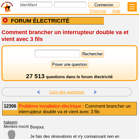
S'inscrire
Aide
FORUM ÉLECTRICITÉ
Comment brancher un interrupteur double va et
vient avec 3 fils
27 513
questions dans le
forum électricité
Liste des questions
12306
Problème installation électrique :
Comment brancher un
interrupteur double va et vient avec 3 fils
hakeem
Membre inscrit
Bonjour,
Je fais des rénovations et n'y connaissant rien en