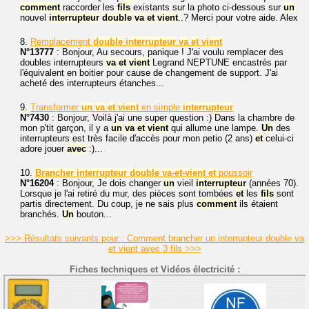
comment
raccorder les
fils
existants sur la photo ci-dessous sur
un
nouvel
interrupteur
double
va
et
vient
..? Merci pour votre aide. Alex
8.
Remplacement
double
interrupteur
va
et
vient
N°13777
: Bonjour, Au secours, panique ! J'ai voulu remplacer des
doubles interrupteurs
va
et
vient
Legrand NEPTUNE encastrés par
l'équivalent en boitier pour cause de changement de support. J'ai
acheté des interrupteurs étanches...
9.
Transformer
un
va
et
vient
en simple
interrupteur
N°7430
: Bonjour, Voilà j'ai une super question :) Dans la chambre de
mon p'tit garçon, il y a
un
va
et
vient
qui allume une lampe.
Un
des
interrupteurs est très facile d'accès pour mon petio (2 ans)
et
celui-ci
adore jouer
avec
:)...
10.
Brancher
interrupteur
double
va
-
et
-
vient
et
poussoir
N°16204
: Bonjour, Je dois changer
un
vieil
interrupteur
(années 70).
Lorsque je l'ai retiré du mur, des pièces sont tombées
et
les
fils
sont
partis directement. Du coup, je ne sais plus
comment
ils étaient
branchés.
Un
bouton...
>>> Résultats suivants pour : Comment brancher un interrupteur double va
et vient avec 3 fils >>>
Fiches techniques et Vidéos électricité :