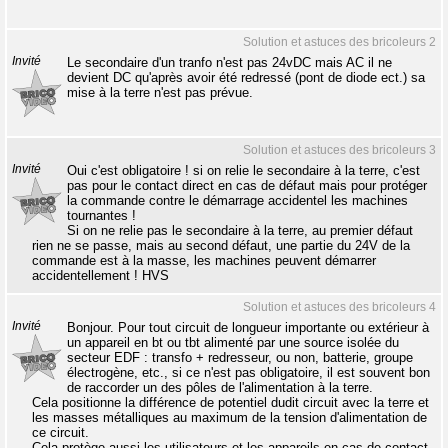
Solution et astuces des bricoleurs 2
Invité
Le secondaire d'un tranfo n'est pas 24vDC mais AC il ne
devient DC qu'après avoir été redressé (pont de diode ect.) sa
mise à la terre n'est pas prévue.
Solution et astuces des bricoleurs 3
Invité
Oui c'est obligatoire ! si on relie le secondaire à la terre, c'est
pas pour le contact direct en cas de défaut mais pour protéger
la commande contre le démarrage accidentel les machines
tournantes !
Si on ne relie pas le secondaire à la terre, au premier défaut
rien ne se passe, mais au second défaut, une partie du 24V de la
commande est à la masse, les machines peuvent démarrer
accidentellement ! HVS
Solution et astuces des bricoleurs 4
Invité
Bonjour. Pour tout circuit de longueur importante ou extérieur à
un appareil en bt ou tbt alimenté par une source isolée du
secteur EDF : transfo + redresseur, ou non, batterie, groupe
électrogène, etc., si ce n'est pas obligatoire, il est souvent bon
de raccorder un des pôles de l'alimentation à la terre.
Cela positionne la différence de potentiel dudit circuit avec la terre et
les masses métalliques au maximum de la tension d'alimentation de
ce circuit.
Cela protège aussi les utilisateurs et les appareils en cas de contact