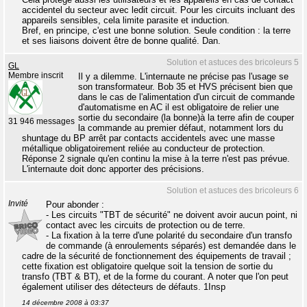
accidentel du secteur avec ledit circuit. Pour les circuits incluant des
appareils sensibles, cela limite parasite et induction.
Bref, en principe, c'est une bonne solution. Seule condition : la terre
et ses liaisons doivent être de bonne qualité. Dan.
Solution et astuces des bricoleurs 5
GL
Membre inscrit
Il y a dilemme. L'internaute ne précise pas l'usage se
son transformateur. Bob 35 et HVS précisent bien que
dans le cas de l'alimentation d'un circuit de commande
d'automatisme en AC il est obligatoire de relier une
sortie du secondaire (la bonne)à la terre afin de couper
31 946 messages
la commande au premier défaut, notamment lors du
shuntage du BP arrêt par contacts accidentels avec une masse
métallique obligatoirement reliée au conducteur de protection.
Réponse 2 signale qu'en continu la mise à la terre n'est pas prévue.
L'internaute doit donc apporter des précisions.
Solution et astuces des bricoleurs 6
Invité
Pour abonder :
- Les circuits "TBT de sécurité" ne doivent avoir aucun point, ni
contact avec les circuits de protection ou de terre.
- La fixation à la terre d'une polarité du secondaire d'un transfo
de commande (à enroulements séparés) est demandée dans le
cadre de la sécurité de fonctionnement des équipements de travail ;
cette fixation est obligatoire quelque soit la tension de sortie du
transfo (TBT & BT), et de la forme du courant. A noter que l'on peut
également utiliser des détecteurs de défauts. 1Insp
14 décembre 2008 à 03:37