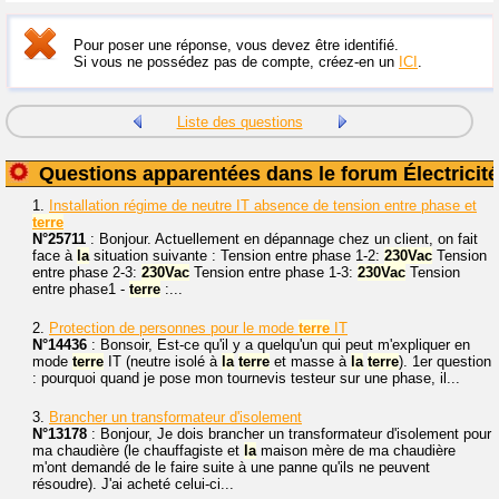
Pour poser une réponse, vous devez être identifié.
Si vous ne possédez pas de compte, créez-en un
ICI
.
Liste des questions
Questions apparentées dans le forum Électricité
1.
Installation régime de neutre IT absence de tension entre phase et
terre
N°25711
: Bonjour. Actuellement en dépannage chez un client, on fait
face à
la
situation suivante : Tension entre phase 1-2:
230Vac
Tension
entre phase 2-3:
230Vac
Tension entre phase 1-3:
230Vac
Tension
entre phase1 -
terre
:...
2.
Protection de personnes pour le mode
terre
IT
N°14436
: Bonsoir, Est-ce qu'il y a quelqu'un qui peut m'expliquer en
mode
terre
IT (neutre isolé à
la
terre
et masse à
la
terre
). 1er question
: pourquoi quand je pose mon tournevis testeur sur une phase, il...
3.
Brancher un transformateur d'isolement
N°13178
: Bonjour, Je dois brancher un transformateur d'isolement pour
ma chaudière (le chauffagiste et
la
maison mère de ma chaudière
m'ont demandé de le faire suite à une panne qu'ils ne peuvent
résoudre). J'ai acheté celui-ci...