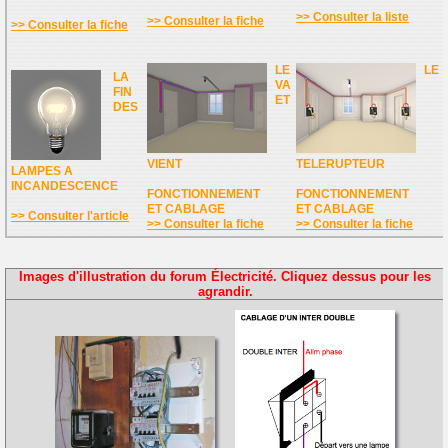
>> Consulter la liste
>> Consulter la fiche
>> Consulter la fiche
LE
LE
LA
VA
FIN
ET
DES
VIENT
TELERUPTEUR
LAMPES A
INCANDESCENCE
FONCTIONNEMENT
FONCTIONNEMENT
ET CABLAGE
ET CABLAGE
>> Consulter l'article
>> Consulter la fiche
>> Consulter la fiche
Images d'illustration du forum Électricité. Cliquez dessus pour les
agrandir.