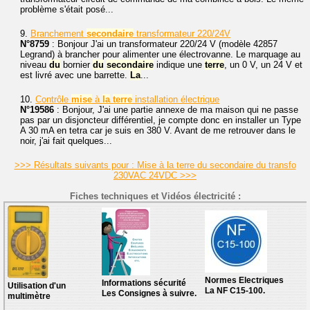
problème s'était posé...
9.
Branchement
secondaire
transformateur 220/24V
N°8759
: Bonjour J'ai un transformateur 220/24 V (modèle 42857
Legrand) à brancher pour alimenter une électrovanne. Le marquage au
niveau
du
bornier
du
secondaire
indique une
terre
, un 0 V, un 24 V et
est livré avec une barrette.
La
...
10.
Contrôle
mise
à
la
terre
installation électrique
N°19586
: Bonjour, J'ai une partie annexe de ma maison qui ne passe
pas par un disjoncteur différentiel, je compte donc en installer un Type
A 30 mA en tetra car je suis en 380 V. Avant de me retrouver dans le
noir, j'ai fait quelques...
>>> Résultats suivants pour : Mise à la terre du secondaire du transfo
230VAC 24VDC >>>
Fiches techniques et Vidéos électricité :
Normes Electriques
Informations sécurité
Utilisation d'un
La NF C15-100.
Les Consignes à suivre.
multimètre