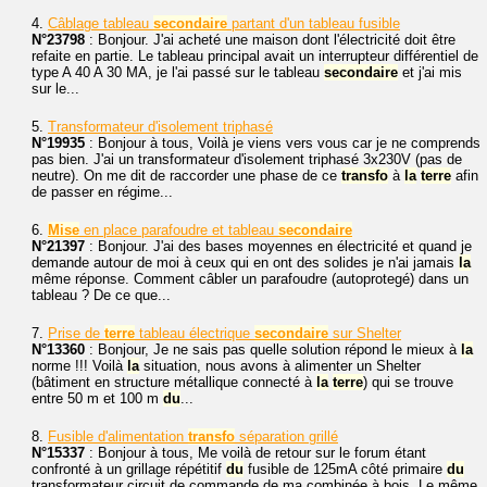
4.
Câblage tableau
secondaire
partant d'un tableau fusible
N°23798
: Bonjour. J'ai acheté une maison dont l'électricité doit être
refaite en partie. Le tableau principal avait un interrupteur différentiel de
type A 40 A 30 MA, je l'ai passé sur le tableau
secondaire
et j'ai mis
sur le...
5.
Transformateur d'isolement triphasé
N°19935
: Bonjour à tous, Voilà je viens vers vous car je ne comprends
pas bien. J'ai un transformateur d'isolement triphasé 3x230V (pas de
neutre). On me dit de raccorder une phase de ce
transfo
à
la
terre
afin
de passer en régime...
6.
Mise
en place parafoudre et tableau
secondaire
N°21397
: Bonjour. J'ai des bases moyennes en électricité et quand je
demande autour de moi à ceux qui en ont des solides je n'ai jamais
la
même réponse. Comment câbler un parafoudre (autoprotegé) dans un
tableau ? De ce que...
7.
Prise de
terre
tableau électrique
secondaire
sur Shelter
N°13360
: Bonjour, Je ne sais pas quelle solution répond le mieux à
la
norme !!! Voilà
la
situation, nous avons à alimenter un Shelter
(bâtiment en structure métallique connecté à
la
terre
) qui se trouve
entre 50 m et 100 m
du
...
8.
Fusible d'alimentation
transfo
séparation grillé
N°15337
: Bonjour à tous, Me voilà de retour sur le forum étant
confronté à un grillage répétitif
du
fusible de 125mA côté primaire
du
transformateur circuit de commande de ma combinée à bois. Le même