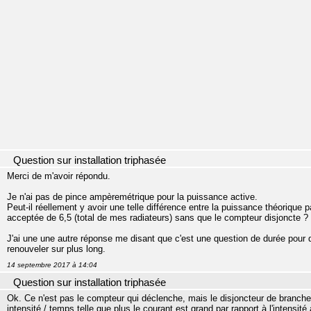
Question sur installation triphasée
Merci de m'avoir répondu.
Je n'ai pas de pince ampèremétrique pour la puissance active.
Peut-il réellement y avoir une telle différence entre la puissance théorique
acceptée de 6,5 (total de mes radiateurs) sans que le compteur disjoncte ?
J'ai une une autre réponse me disant que c'est une question de durée pour q
renouveler sur plus long.
14 septembre 2017 à 14:04
Question sur installation triphasée
Ok. Ce n'est pas le compteur qui déclenche, mais le disjoncteur de branch
intensité / temps telle que plus le courant est grand par rapport à l'intensité