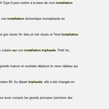
63A Type A pour mettre à la base de mon
installation
nt une
installation
domestique monophasée en
gris réunis N= bleu et noir réunis et Terre
Installation
x solaire
sur
son
installation
triphasée
. Petit hic,
grande maison et souhaite déplacer le vieux tableau qui
années 80. Au départ
triphasée
, elle a été changée en
ense avoir compris les grands principes (sections des