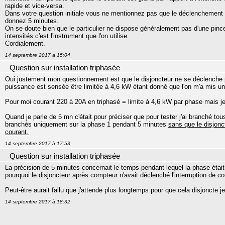
rapide et vice-versa.
Dans votre question initiale vous ne mentionnez pas que le déclenchement 
donnez 5 minutes.
On se doute bien que le particulier ne dispose généralement pas d'une pince
intensités c'est l'instrument que l'on utilise.
Cordialement.
14 septembre 2017 à 15:04
Question sur installation triphasée
Oui justement mon questionnement est que le disjoncteur ne se déclenche pa
puissance est sensée être limitée à 4,6 kW étant donné que l'on m'a mis u
Pour moi courant 220 à 20A en triphasé = limite à 4,6 kW par phase mais j
Quand je parle de 5 mn c'était pour préciser que pour tester j'ai branché tou
branchés uniquement sur la phase 1 pendant 5 minutes
sans que le disjonc
courant.
14 septembre 2017 à 17:53
Question sur installation triphasée
La précision de 5 minutes concernait le temps pendant lequel la phase éta
pourquoi le disjoncteur après compteur n'avait déclenché l'interruption de 
Peut-être aurait fallu que j'attende plus longtemps pour que cela disjoncte j
14 septembre 2017 à 18:32