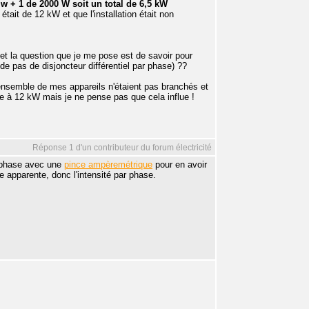
 w + 1 de 2000 W soit un total de 6,5 kW
it de 12 kW et que l'installation était non
) et la question que je me pose est de savoir pour
de pas de disjoncteur différentiel par phase) ??
ensemble de mes appareils n'étaient pas branchés et
e à 12 kW mais je ne pense pas que cela influe !
Réponse 1 d'un contributeur du forum électricité
ar phase avec une
pince ampèremétrique
pour en avoir
e apparente, donc l'intensité par phase.