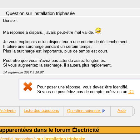
Question sur installation triphasée
Bonsoir.
Ma réponse a disparu, j'avais peut-être mal validé.
Je vous expliquais qu'un disjoncteur a une courbe de déclenchement.
Il tolère une surcharge pendant un certain temps.
Plus la surcharge est importante, plus ce temps est court.
Peut-être que vous n'avez pas attendu assez longtemps.
Si vous augmentez la surcharge, il sautera plus rapidement.
14 septembre 2017 à 20:07
Pour poser une réponse, vous devez être identifié.
Si vous ne possédez pas de compte, créez-en un
ICI
.
Liste des questions
Aide
écédente
Question suivante
apparentées dans le forum Électricité
ifférentiel monophasé
sur
installation
triphasée