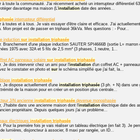
r à toute la communauté. J'ai récemment acheté un interrupteur différentiel 
rotéger davantage ma maison (L'
installation
date des années...
iphasée
interrupteur différentiel
 à toutes et à tous. Je vais essayer d'être claire et efficace. J'ai actuelleme
Mon projet est de passer en triphasé 36kVa. Mes questions : - Pour...
e induction
sur
installation
triphasée
r. Branchement d'une plaque induction SAUTER SPI4666B (sortie L= marron et 
ées 1975 avec 32A et 5 fils de 2,5 mm² (3 phases, 1 neutre, 1...
ffret AC panneaux solaire
sur
installation
triphasée
. Je dois intervenir chez un ami pour l'
installation
d'un coffret AC + panneau
z le constater en photo et
sur
le schéma simplifié que j'ai fait, la...
âblage
installation
triphasée
r. Je dispose actuellement d'une
installation
triphasée
(3 ph. + N) dans une 
xtrémité de la maison pour en créer un en position plus centrale...
cteur J/N ancienne
installation
triphasée
devenue monophasée
, J'habite dans une ancienne maison dont l'
installation
électrique date des 
ncien propriétaire. Depuis quelques jours j'ai un problème...
eaux électriques
installation
triphasée
. Pour la première fois je vais réaliser un tableau électrique (en fait 3). Je p
 de lumières, disjoncteur à associer, 8 maxi par rangée, un ID...