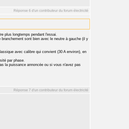
Réponse 6 d'un contributeur du forum électricité
e plus longtemps pendant l'essai.
de branchement sont bien avec le neutre à gauche (il y
ssique avec calibre qui convient (30 A environ), en
nsité par phase.
 pas la puissance annoncée ou si vous n'avez pas
Réponse 7 d'un contributeur du forum électricité