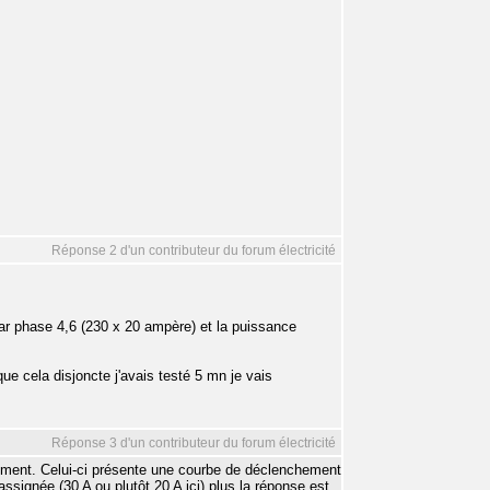
Réponse 2 d'un contributeur du forum électricité
 par phase 4,6 (230 x 20 ampère) et la puissance
ue cela disjoncte j'avais testé 5 mn je vais
Réponse 3 d'un contributeur du forum électricité
ement. Celui-ci présente une courbe de déclenchement
 assignée (30 A ou plutôt 20 A ici) plus la réponse est