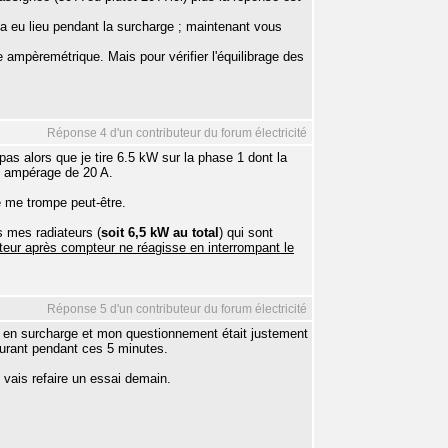
a eu lieu pendant la surcharge ; maintenant vous
 ampèremétrique. Mais pour vérifier l'équilibrage des
Réponse 4 d'un contributeur du forum électricité
s alors que je tire 6.5 kW sur la phase 1 dont la
n ampérage de 20 A.
e me trompe peut-être.
s mes radiateurs (
soit 6,5 kW au total
) qui sont
teur après compteur ne réagisse en interrompant le
Réponse 5 d'un contributeur du forum électricité
it en surcharge et mon questionnement était justement
courant pendant ces 5 minutes.
e vais refaire un essai demain.