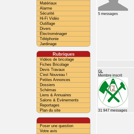
Matériaux
Alarme
Sécurité
5 messages
Hi-Fi Vidéo
Outillage
Divers
Électroménager
Téléphonie
Jardinage
Rubriques
Vidéos de bricolage
Fiches Bricolage
Devis Travaux
GL
C'est Nouveau !
Membre inscrit
Petites Annonces
Dossiers
Schémas
Liens & Annuaires
Salons & Evènements
Reportages
Plan du site
31 947 messages
Poser une question
Votre avis