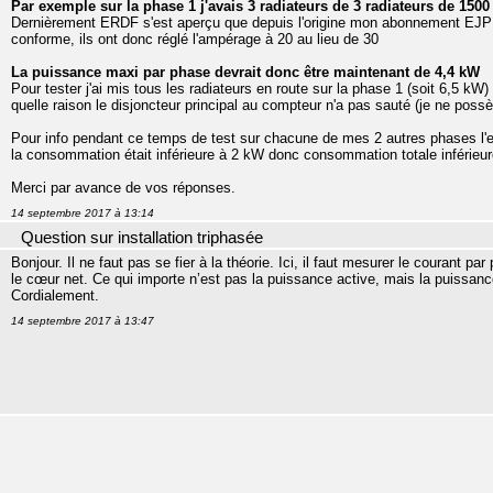
Par exemple sur la phase 1 j'avais 3 radiateurs de 3 radiateurs de 1500
Dernièrement ERDF s'est aperçu que depuis l'origine mon abonnement EJP éta
conforme, ils ont donc réglé l'ampérage à 20 au lieu de 30
La puissance maxi par phase devrait donc être maintenant de 4,4 kW
Pour tester j'ai mis tous les radiateurs en route sur la phase 1 (soit 6,5 kW
quelle raison le disjoncteur principal au compteur n'a pas sauté (je ne possè
Pour info pendant ce temps de test sur chacune de mes 2 autres phases l'
la consommation était inférieure à 2 kW donc consommation totale inférieur
Merci par avance de vos réponses.
14 septembre 2017 à 13:14
Question sur installation triphasée
Bonjour. Il ne faut pas se fier à la théorie. Ici, il faut mesurer le courant p
le cœur net. Ce qui importe n’est pas la puissance active, mais la puissanc
Cordialement.
14 septembre 2017 à 13:47