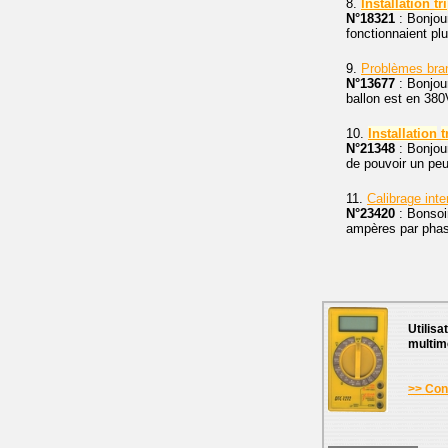
8.
Installation
tr
N°18321
: Bonjou
fonctionnaient plu
9.
Problèmes br
N°13677
: Bonjou
ballon est en 380V
10.
Installation
t
N°21348
: Bonjour
de pouvoir un peu
11.
Calibrage int
N°23420
: Bonsoir
ampères par phase.
Utilisa
multim
>> Cons