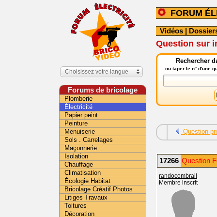
FORUM ÉL
Vidéos
|
Dossier
Question sur i
Rechercher da
ou taper le n° d'une 
Choisissez votre langue
Forums de bricolage
Plomberie
Électricité
Papier peint
Peinture
Menuiserie
Question pr
Sols . Carrelages
Maçonnerie
Isolation
17266
Question Fo
Chauffage
Climatisation
randocombrail
Écologie Habitat
Membre inscrit
Bricolage Créatif Photos
Litiges Travaux
Toitures
Décoration