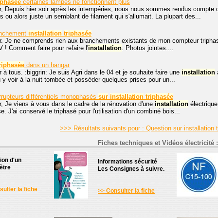
iphasée
certaines lampes ne fonctionnent plus
r, Depuis hier soir après les intempéries, nous nous sommes rendus compte q
s ou alors juste un semblant de filament qui s'allumait. La plupart des...
anchement
installation
triphasée
r. Je ne comprends rien aux branchements existants de mon compteur triphas
 ! Comment faire pour refaire l'
installation
. Photos jointes....
riphasée
dans un hangar
 à tous. :biggrin: Je suis Agri dans le 04 et je souhaite faire une
installation
a
 y voir à la nuit tombée et posséder quelques prises pour un...
errupteurs différentiels monophasés
sur
installation
triphasée
, Je viens à vous dans le cadre de la rénovation d'une
installation
électrique
 J'ai conservé le triphasé pour l'utilisation d'un combiné bois...
>>> Résultats suivants pour : Question sur installation
Fiches techniques et Vidéos électricité :
tion d'un
Informations sécurité
ètre
Les Consignes à suivre.
ulter la fiche
>> Consulter la fiche