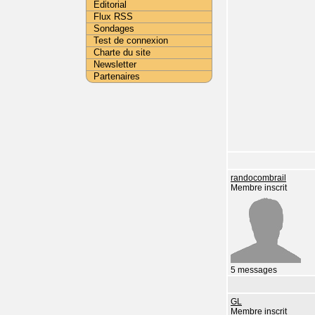
Editorial
Flux RSS
Sondages
Test de connexion
Charte du site
Newsletter
Partenaires
randocombrail
Membre inscrit
5 messages
GL
Membre inscrit