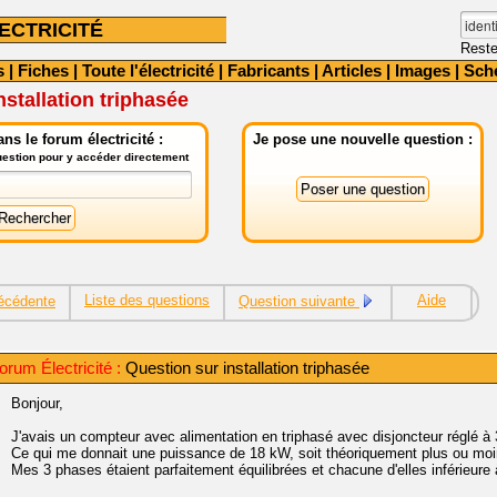
ECTRICITÉ
Reste
s
|
Fiches
|
Toute l'électricité
|
Fabricants
|
Articles
|
Images
|
Sch
nstallation triphasée
ns le forum électricité :
Je pose une nouvelle question :
question pour y accéder directement
Liste des questions
Aide
écédente
Question suivante
rum Électricité :
Question sur installation triphasée
Bonjour,
J'avais un compteur avec alimentation en triphasé avec disjoncteur réglé à
Ce qui me donnait une puissance de 18 kW, soit théoriquement plus ou mo
Mes 3 phases étaient parfaitement équilibrées et chacune d'elles inférieure à