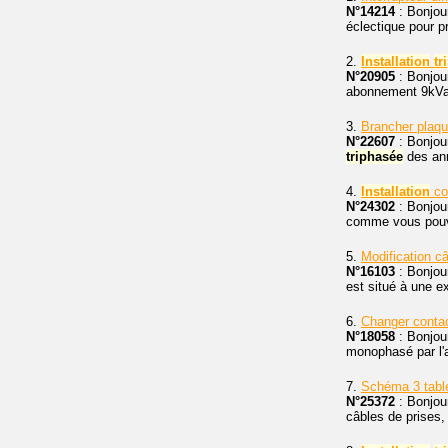
N°14214
: Bonjou
éclectique pour p
2.
Installation
tr
N°20905
: Bonjour
abonnement 9kVa. 
3.
Brancher plaqu
N°22607
: Bonjou
triphasée
des ann
4.
Installation
co
N°24302
: Bonjour
comme vous pouve
5.
Modification c
N°16103
: Bonjou
est situé à une e
6.
Changer conta
N°18058
: Bonjour
monophasé par l'a
7.
Schéma 3 tabl
N°25372
: Bonjour
câbles de prises,