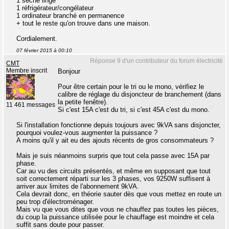
1 sèche linge
1 réfrigérateur/congélateur
1 ordinateur branché en permanence
+ tout le reste qu'on trouve dans une maison.
Cordialement.
07 février 2015 à 00:10
Réponse 9 d'un contributeur du forum électricité
CMT
Membre inscrit
Bonjour
Pour être certain pour le tri ou le mono, vérifiez le
calibre de réglage du disjoncteur de branchement (dans
la petite fenêtre).
11 461 messages
Si c'est 15A c'est du tri, si c'est 45A c'est du mono.
Si l'installation fonctionne depuis toujours avec 9kVA sans disjoncter,
pourquoi voulez-vous augmenter la puissance ?
A moins qu'il y ait eu des ajouts récents de gros consommateurs ?
Mais je suis néanmoins surpris que tout cela passe avec 15A par
phase.
Car au vu des circuits présentés, et même en supposant que tout
soit correctement réparti sur les 3 phases, vos 9250W suffisent à
arriver aux limites de l'abonnement 9kVA.
Cela devrait donc, en théorie sauter dès que vous mettez en route un
peu trop d'électroménager.
Mais vu que vous dites que vous ne chauffez pas toutes les pièces,
du coup la puissance utilisée pour le chauffage est moindre et cela
suffit sans doute pour passer.