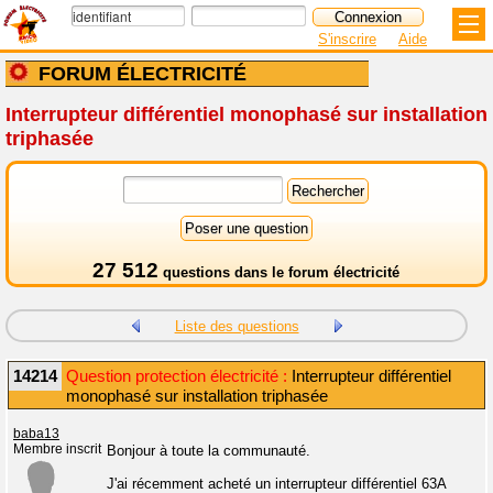
S'inscrire
Aide
FORUM ÉLECTRICITÉ
Interrupteur différentiel monophasé sur installation
triphasée
27 512
questions dans le
forum électricité
Liste des questions
14214
Question protection électricité :
Interrupteur différentiel
monophasé sur installation triphasée
baba13
Membre inscrit
Bonjour à toute la communauté.
J'ai récemment acheté un interrupteur différentiel 63A