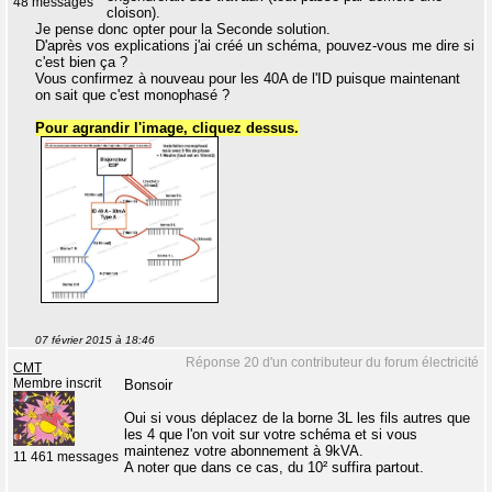
48 messages
cloison).
Je pense donc opter pour la Seconde solution.
D'après vos explications j'ai créé un schéma, pouvez-vous me dire si
c'est bien ça ?
Vous confirmez à nouveau pour les 40A de l'ID puisque maintenant
on sait que c'est monophasé ?
Pour agrandir l'image, cliquez dessus.
07 février 2015 à 18:46
Réponse 20 d'un contributeur du forum électricité
CMT
Membre inscrit
Bonsoir
Oui si vous déplacez de la borne 3L les fils autres que
les 4 que l'on voit sur votre schéma et si vous
maintenez votre abonnement à 9kVA.
11 461 messages
A noter que dans ce cas, du 10² suffira partout.