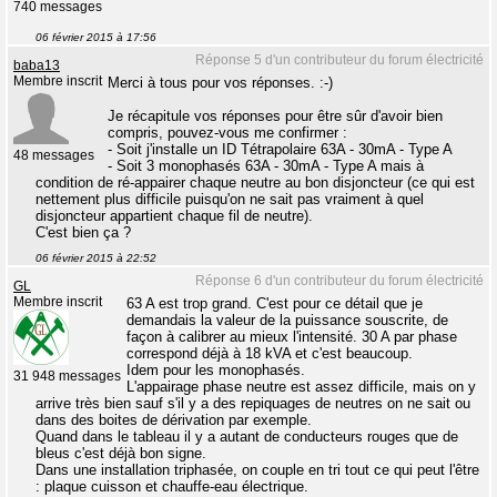
740 messages
06 février 2015 à 17:56
Réponse 5 d'un contributeur du forum électricité
baba13
Membre inscrit
Merci à tous pour vos réponses. :-)
Je récapitule vos réponses pour être sûr d'avoir bien
compris, pouvez-vous me confirmer :
- Soit j'installe un ID Tétrapolaire 63A - 30mA - Type A
48 messages
- Soit 3 monophasés 63A - 30mA - Type A mais à
condition de ré-appairer chaque neutre au bon disjoncteur (ce qui est
nettement plus difficile puisqu'on ne sait pas vraiment à quel
disjoncteur appartient chaque fil de neutre).
C'est bien ça ?
06 février 2015 à 22:52
Réponse 6 d'un contributeur du forum électricité
GL
Membre inscrit
63 A est trop grand. C'est pour ce détail que je
demandais la valeur de la puissance souscrite, de
façon à calibrer au mieux l'intensité. 30 A par phase
correspond déjà à 18 kVA et c'est beaucoup.
Idem pour les monophasés.
31 948 messages
L'appairage phase neutre est assez difficile, mais on y
arrive très bien sauf s'il y a des repiquages de neutres on ne sait ou
dans des boites de dérivation par exemple.
Quand dans le tableau il y a autant de conducteurs rouges que de
bleus c'est déjà bon signe.
Dans une installation triphasée, on couple en tri tout ce qui peut l'être
: plaque cuisson et chauffe-eau électrique.