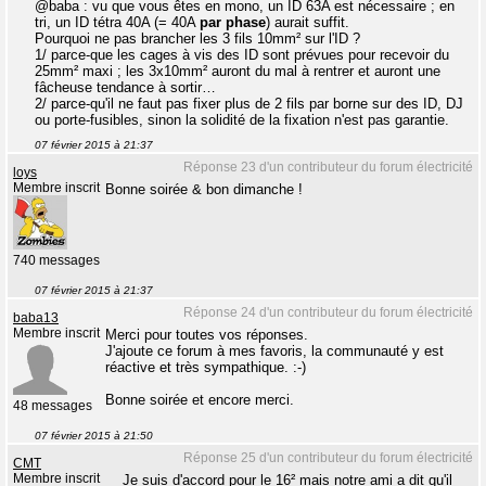
@baba : vu que vous êtes en mono, un ID 63A est nécessaire ; en
tri, un ID tétra 40A (= 40A
par phase
) aurait suffit.
Pourquoi ne pas brancher les 3 fils 10mm² sur l'ID ?
1/ parce-que les cages à vis des ID sont prévues pour recevoir du
25mm² maxi ; les 3x10mm² auront du mal à rentrer et auront une
fâcheuse tendance à sortir…
2/ parce-qu'il ne faut pas fixer plus de 2 fils par borne sur des ID, DJ
ou porte-fusibles, sinon la solidité de la fixation n'est pas garantie.
07 février 2015 à 21:37
Réponse 23 d'un contributeur du forum électricité
loys
Membre inscrit
Bonne soirée & bon dimanche !
740 messages
07 février 2015 à 21:37
Réponse 24 d'un contributeur du forum électricité
baba13
Membre inscrit
Merci pour toutes vos réponses.
J'ajoute ce forum à mes favoris, la communauté y est
réactive et très sympathique. :-)
Bonne soirée et encore merci.
48 messages
07 février 2015 à 21:50
Réponse 25 d'un contributeur du forum électricité
CMT
Membre inscrit
Je suis d'accord pour le 16² mais notre ami a dit qu'il