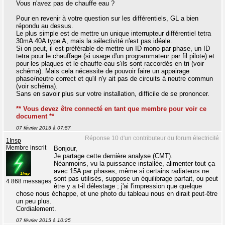
Vous n'avez pas de chauffe eau ?
Pour en revenir à votre question sur les différentiels, GL a bien
répondu au dessus.
Le plus simple est de mettre un unique interrupteur différentiel tetra
30mA 40A type A, mais la sélectivité n'est pas idéale.
Si on peut, il est préférable de mettre un ID mono par phase, un ID
tetra pour le chauffage (si usage d'un programmateur par fil pilote) et
pour les plaques et le chauffe-eau s'ils sont raccordés en tri (voir
schéma). Mais cela nécessite de pouvoir faire un appairage
phase/neutre correct et qu'il n'y ait pas de circuits à neutre commun
(voir schéma).
Sans en savoir plus sur votre installation, difficile de se prononcer.
** Vous devez être connecté en tant que membre pour voir ce
document **
07 février 2015 à 07:57
Réponse 10 d'un contributeur du forum électricité
1Insp
Membre inscrit
Bonjour,
Je partage cette dernière analyse (CMT).
Néanmoins, vu la puissance installée, alimenter tout ça
avec 15A par phases, même si certains radiateurs ne
sont pas utilisés, suppose un équilibrage parfait, ou peut
4 868 messages
être y a t-il délestage ; j'ai l'impression que quelque
chose nous échappe, et une photo du tableau nous en dirait peut-être
un peu plus.
Cordialement.
07 février 2015 à 10:25