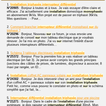
1.
Installation
triphasée
interrupteur
différentiel
N°20905
: Bonjour à toutes et à tous. Je vais essayer d'être claire et
efficace. J'ai actuellement une
installation
domestique
monophasé
e
en abonnement 9kVa. Mon projet est de passer en triphasé 36kVa.
Mes questions : - Pour...
2.
Comment brancher
interrupteur
différentiel
monophasé
sur
du
triphasé ?
N°20296
: Bonjour, Nouveau
sur
ce forum, je vous envoie une
demande de conseil
sur
mon tableau électrique que je voudrais
rénover. Je l'ai mis en photo. J'ai vu
sur
internet l'intérêt d'avoir
plusieurs interrupteurs différentiels...
3.
Schéma 3 tableaux électriques
installation
triphasée
N°25372
: Bonjour. Pour la première fois je vais réaliser un tableau
électrique (en fait 3). Je pense avoir compris les grands principes
(sections des câbles de prises, de lumières, disjoncteur à associer, 8
maxi par rangée, un ID...
4.
Installation
coffret AC panneaux solaire
sur
installation
triphasée
N°24302
: Bonjour. Je dois intervenir chez un ami pour l'
installation
d'un coffret AC + panneaux solaire
sur
son
installation
triphasée
.
Petit hic, comme vous pouvez le constater en photo et
sur
le schéma
simplifié que j'ai fait, la...
5.
Interrupteur
différentiel
installation
triphasée
pour une piscine
N°21271
: Bonjour. Dans le cadre de l'
installation
d'une piscine
extérieure, je dois rajouter un
interrupteur
différentiel
30mA. Mon