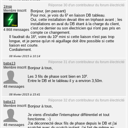
Réponse 30 d'un contributeur du forum électricité
1Insp
Membre inscrit
Bonjour, (en passant)
Pour moi, je vois du 6² en liaison DB tableau.
Oui, cette installation devait être en triphasé avant ; les
installations en aval du DB étant à la charge du client,
c'est ce dernier ou son électricien qui n'ont pas pris en
4 868 messages
compte ce changement.
Il faudrait du 16², voire du 10² mini si cette liaison n'est pas trop
longue, et je pense qu'un ré aiguillage doit être possible si cette
liaison est courte.
Cordialement.
08 février 2015 à 10:14
Réponse 31 d'un contributeur du forum électricité
baba13
Membre inscrit
Bonjour à tous,
Les 3 fils de phase sont bien en 10².
Entre le DB et le tableau il y a environ 3,50m.
48 messages
08 février 2015 à 15:41
Réponse 32 d'un contributeur du forum électricité
baba13
Membre inscrit
Bonjour à tous,
Je viens d'installer l'interrupteur différentiel et tout
fonctionne. :-)
J'ai déconnecté deux fils de phase depuis le DB et j'ai
48 messages
scotché avec du scotch isolant, j'ai fait de même au