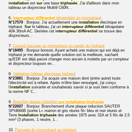
installation
est
sur
une base
triphasée
. J'ai d'ailleurs dans mon
tableau un disjoncteur Multi9 C60N...
6.
Interrupteur
différentiel
tétrapolaire en monophasé
N°17570
: Bonjour, J'ai actuellement une
installation
électrique en
triphasé.
Sur
le tableau, j'ai un
interrupteur
différentiel
tétrapolaire
40A 30mA AC. Derrière cet
interrupteur
différentiel
se trouve des
disjoncteurs...
7.
Conseil passage au monophasé ou garder du triphasé
N°18495
: Bonjour bonsoir, Ayant acheté une maison qui est déjà en
triphasé je me demande quelle solution est la meilleure, sachant
qu'EDF est déjà passé changer mon ancien à molette par un compteur
et disjoncteur toujours en...
8.
Validation tableau électrique triphasé
N°23881
: Bonjour. J'ai acquis une maison dont (entre autre) toute
l'électricité est à refaire. Après m'être bien renseigné, j'ai conçu
l'
installation
suivante et souhaiterais savoir si je suis bien conforme à
la norme NF C...
9.
Brancher plaque induction
sur
installation
triphasée
N°22607
: Bonjour. Branchement d'une plaque induction SAUTER
SPI4666B (sortie L= marron et gris réunis N= bleu et noir réunis et
Terre
Installation
triphasée
des années 1975 avec 32A et 5 fils de 2,5
mm² (3 phases, 1 neutre, 1...
10.
Passage du monophasé au triphasé