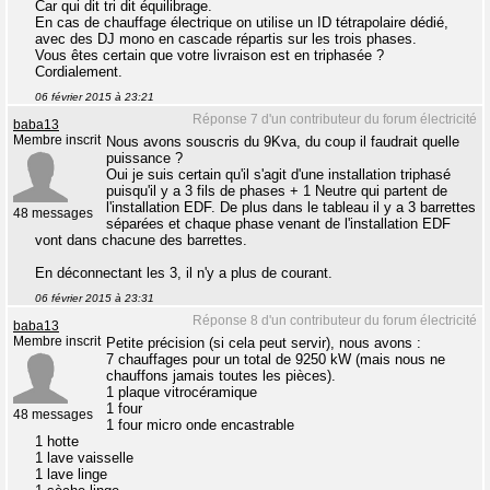
Car qui dit tri dit équilibrage.
En cas de chauffage électrique on utilise un ID tétrapolaire dédié,
avec des DJ mono en cascade répartis sur les trois phases.
Vous êtes certain que votre livraison est en triphasée ?
Cordialement.
06 février 2015 à 23:21
Réponse 7 d'un contributeur du forum électricité
baba13
Membre inscrit
Nous avons souscris du 9Kva, du coup il faudrait quelle
puissance ?
Oui je suis certain qu'il s'agit d'une installation triphasé
puisqu'il y a 3 fils de phases + 1 Neutre qui partent de
l'installation EDF. De plus dans le tableau il y a 3 barrettes
48 messages
séparées et chaque phase venant de l'installation EDF
vont dans chacune des barrettes.
En déconnectant les 3, il n'y a plus de courant.
06 février 2015 à 23:31
Réponse 8 d'un contributeur du forum électricité
baba13
Membre inscrit
Petite précision (si cela peut servir), nous avons :
7 chauffages pour un total de 9250 kW (mais nous ne
chauffons jamais toutes les pièces).
1 plaque vitrocéramique
1 four
48 messages
1 four micro onde encastrable
1 hotte
1 lave vaisselle
1 lave linge