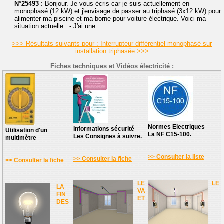
N°25493
: Bonjour. Je vous écris car je suis actuellement en
monophasé (12 kW) et j'envisage de passer au triphasé (3x12 kW) pour
alimenter ma piscine et ma borne pour voiture électrique. Voici ma
situation actuelle : - J'ai une...
>>> Résultats suivants pour : Interrupteur différentiel monophasé sur
installation triphasée >>>
Fiches techniques et Vidéos électricité :
Normes Electriques
Informations sécurité
Utilisation d'un
La NF C15-100.
Les Consignes à suivre.
multimètre
>> Consulter la liste
>> Consulter la fiche
>> Consulter la fiche
LE
LE
LA
VA
FIN
ET
DES