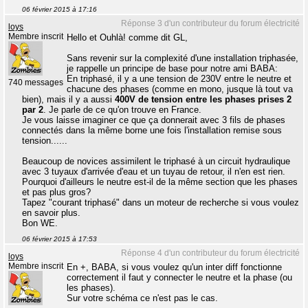
06 février 2015 à 17:16
Réponse 3 d'un contributeur du forum électricité
loys
Membre inscrit
Hello et Ouhlà! comme dit GL,
Sans revenir sur la complexité d'une installation triphasée,
je rappelle un principe de base pour notre ami BABA:
En triphasé, il y a une tension de 230V entre le neutre et
740 messages
chacune des phases (comme en mono, jusque là tout va
bien), mais il y a aussi
400V de tension entre les phases prises 2
par 2
. Je parle de ce qu'on trouve en France.
Je vous laisse imaginer ce que ça donnerait avec 3 fils de phases
connectés dans la même borne une fois l'installation remise sous
tension......
Beaucoup de novices assimilent le triphasé à un circuit hydraulique
avec 3 tuyaux d'arrivée d'eau et un tuyau de retour, il n'en est rien.
Pourquoi d'ailleurs le neutre est-il de la même section que les phases
et pas plus gros?
Tapez "courant triphasé" dans un moteur de recherche si vous voulez
en savoir plus.
Bon WE.
06 février 2015 à 17:53
Réponse 4 d'un contributeur du forum électricité
loys
Membre inscrit
En +, BABA, si vous voulez qu'un inter diff fonctionne
correctement il faut y connecter le neutre et la phase (ou
les phases).
Sur votre schéma ce n'est pas le cas.