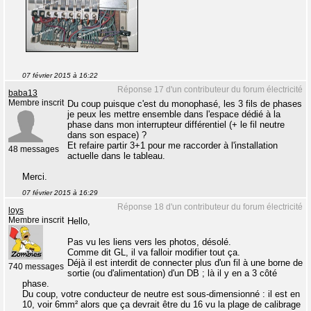
07 février 2015 à 16:22
Réponse 17 d'un contributeur du forum électricité
baba13
Membre inscrit
Du coup puisque c'est du monophasé, les 3 fils de phases
je peux les mettre ensemble dans l'espace dédié à la
phase dans mon interrupteur différentiel (+ le fil neutre
dans son espace) ?
Et refaire partir 3+1 pour me raccorder à l'installation
48 messages
actuelle dans le tableau.
Merci.
07 février 2015 à 16:29
Réponse 18 d'un contributeur du forum électricité
loys
Membre inscrit
Hello,
Pas vu les liens vers les photos, désolé.
Comme dit GL, il va falloir modifier tout ça.
Déjà il est interdit de connecter plus d'un fil à une borne de
740 messages
sortie (ou d'alimentation) d'un DB ; là il y en a 3 côté
phase.
Du coup, votre conducteur de neutre est sous-dimensionné : il est en
10, voir 6mm² alors que ça devrait être du 16 vu la plage de calibrage