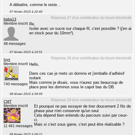
A débattre, comme le reste...
07 février 2015 à 22:40
Réponse 27 d'un contributeur du forum électricité
baba13
Membre inscrit
Re,
Isoler avec un sucre sur chaque fil, c'est possible ? (j'en ai
en stock pour du 10mm²).
48 messages
07 février 2015 à 23:51
Réponse 28 d'un contributeur du forum électricité
loys
Membre inscrit
Hello,
Dans ces cas je mets un domino et j'emballe d’adhésif
isolant.
Mais comme je disais, vous n'aurez pas beaucoup de
740 messages
place pour les dominos sous le capot bas du DB.
08 février 2015 à 09:05
Réponse 29 d'un contributeur du forum électricité
CMT
Membre inscrit
Et pourquoi ne pas essayer de tirer doucement 2 fils de
phase pour n'en conserver qu'un seul.
Cela dépend bien entendu du parcours suivi par ceux-
ci.
Mais si c'est sous gaine, c'est peut être réalisable ?
11 461 messages
08 février 2015 à 09:21