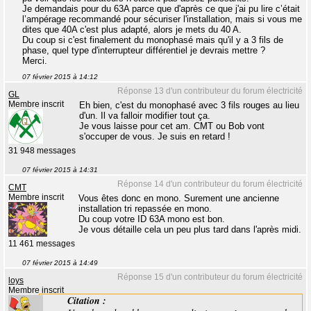
Je demandais pour du 63A parce que d'après ce que j'ai pu lire c’était
l’ampérage recommandé pour sécuriser l'installation, mais si vous me
dites que 40A c'est plus adapté, alors je mets du 40 A.
Du coup si c'est finalement du monophasé mais qu'il y a 3 fils de
phase, quel type d'interrupteur différentiel je devrais mettre ?
Merci.
07 février 2015 à 14:12
Réponse 13 d'un contributeur du forum électricité
GL
Membre inscrit
Eh bien, c'est du monophasé avec 3 fils rouges au lieu
d'un. Il va falloir modifier tout ça.
Je vous laisse pour cet am. CMT ou Bob vont
s'occuper de vous. Je suis en retard !
31 948 messages
07 février 2015 à 14:31
Réponse 14 d'un contributeur du forum électricité
CMT
Membre inscrit
Vous êtes donc en mono. Surement une ancienne
installation tri repassée en mono.
Du coup votre ID 63A mono est bon.
Je vous détaille cela un peu plus tard dans l'après midi.
11 461 messages
07 février 2015 à 14:49
Réponse 15 d'un contributeur du forum électricité
loys
Membre inscrit
Citation :