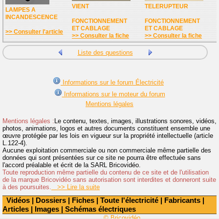
VIENT
TELERUPTEUR
LAMPES A
INCANDESCENCE
FONCTIONNEMENT
FONCTIONNEMENT
ET CABLAGE
ET CABLAGE
>> Consulter l'article
>> Consulter la fiche
>> Consulter la fiche
Liste des questions
Informations sur le forum Électricité
Informations sur le moteur du forum
Mentions légales
Mentions légales :
Le contenu, textes, images, illustrations sonores, vidéos,
photos, animations, logos et autres documents constituent ensemble une
œuvre protégée par les lois en vigueur sur la propriété intellectuelle (article
L.122-4).
Aucune exploitation commerciale ou non commerciale même partielle des
données qui sont présentées sur ce site ne pourra être effectuée sans
l'accord préalable et écrit de la SARL Bricovidéo.
Toute reproduction même partielle du contenu de ce site et de l'utilisation
de la marque Bricovidéo sans autorisation sont interdites et donneront suite
à des poursuites.
>> Lire la suite
Vidéos
|
Dossiers
|
Fiches
|
Toute l'électricité
|
Fabricants
|
Articles
|
Images
|
Schémas électriques
© Bricovidéo