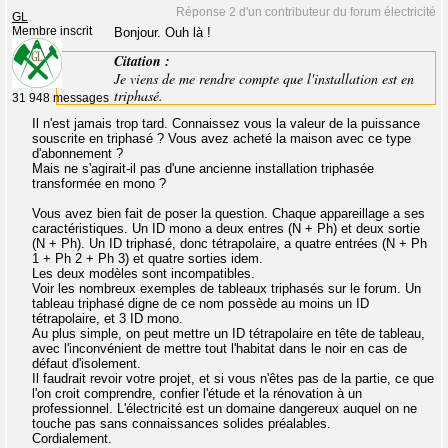
Réponse 2 d'un contributeur du forum électricité
GL
Membre inscrit
Bonjour. Ouh là !
Citation :
Je viens de me rendre compte que l'installation est en
triphasé.
31 948 messages
Il n'est jamais trop tard. Connaissez vous la valeur de la puissance
souscrite en triphasé ? Vous avez acheté la maison avec ce type
d'abonnement ?
Mais ne s'agirait-il pas d'une ancienne installation triphasée
transformée en mono ?
Vous avez bien fait de poser la question. Chaque appareillage a ses
caractéristiques. Un ID mono a deux entres (N + Ph) et deux sortie
(N + Ph). Un ID triphasé, donc tétrapolaire, a quatre entrées (N + Ph
1 + Ph 2 + Ph 3) et quatre sorties idem.
Les deux modèles sont incompatibles.
Voir les nombreux exemples de tableaux triphasés sur le forum. Un
tableau triphasé digne de ce nom possède au moins un ID
tétrapolaire, et 3 ID mono.
Au plus simple, on peut mettre un ID tétrapolaire en tête de tableau,
avec l'inconvénient de mettre tout l'habitat dans le noir en cas de
défaut d'isolement.
Il faudrait revoir votre projet, et si vous n'êtes pas de la partie, ce que
l'on croit comprendre, confier l'étude et la rénovation à un
professionnel. L'électricité est un domaine dangereux auquel on ne
touche pas sans connaissances solides préalables.
Cordialement.