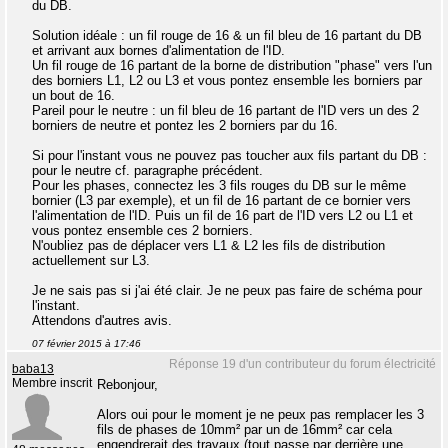
du DB.
Solution idéale : un fil rouge de 16 & un fil bleu de 16 partant du DB
et arrivant aux bornes d'alimentation de l'ID.
Un fil rouge de 16 partant de la borne de distribution "phase" vers l'un
des borniers L1, L2 ou L3 et vous pontez ensemble les borniers par
un bout de 16.
Pareil pour le neutre : un fil bleu de 16 partant de l'ID vers un des 2
borniers de neutre et pontez les 2 borniers par du 16.
Si pour l'instant vous ne pouvez pas toucher aux fils partant du DB :
pour le neutre cf. paragraphe précédent.
Pour les phases, connectez les 3 fils rouges du DB sur le même
bornier (L3 par exemple), et un fil de 16 partant de ce bornier vers
l'alimentation de l'ID. Puis un fil de 16 part de l'ID vers L2 ou L1 et
vous pontez ensemble ces 2 borniers.
N'oubliez pas de déplacer vers L1 & L2 les fils de distribution
actuellement sur L3.
Je ne sais pas si j'ai été clair. Je ne peux pas faire de schéma pour
l'instant.
Attendons d'autres avis.
07 février 2015 à 17:46
Réponse 19 d'un contributeur du forum électricité
baba13
Membre inscrit
Rebonjour,
Alors oui pour le moment je ne peux pas remplacer les 3
fils de phases de 10mm² par un de 16mm² car cela
engendrerait des travaux (tout passe par derrière une