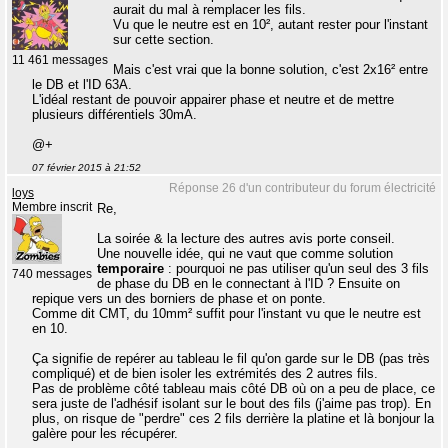
aurait du mal à remplacer les fils.
Vu que le neutre est en 10², autant rester pour l'instant
sur cette section.
11 461 messages
Mais c'est vrai que la bonne solution, c'est 2x16² entre
le DB et l'ID 63A.
L'idéal restant de pouvoir appairer phase et neutre et de mettre
plusieurs différentiels 30mA.
@+
07 février 2015 à 21:52
Réponse 26 d'un contributeur du forum électricité
loys
Membre inscrit
Re,
La soirée & la lecture des autres avis porte conseil.
Une nouvelle idée, qui ne vaut que comme solution
temporaire
: pourquoi ne pas utiliser qu'un seul des 3 fils
740 messages
de phase du DB en le connectant à l'ID ? Ensuite on
repique vers un des borniers de phase et on ponte.
Comme dit CMT, du 10mm² suffit pour l'instant vu que le neutre est
en 10.
Ça signifie de repérer au tableau le fil qu'on garde sur le DB (pas très
compliqué) et de bien isoler les extrémités des 2 autres fils.
Pas de problème côté tableau mais côté DB où on a peu de place, ce
sera juste de l'adhésif isolant sur le bout des fils (j'aime pas trop). En
plus, on risque de "perdre" ces 2 fils derrière la platine et là bonjour la
galère pour les récupérer.