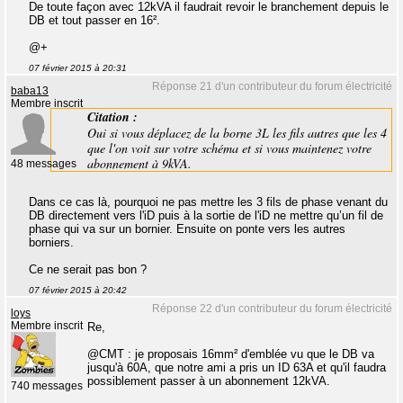
De toute façon avec 12kVA il faudrait revoir le branchement depuis le
DB et tout passer en 16².
@+
07 février 2015 à 20:31
Réponse 21 d'un contributeur du forum électricité
baba13
Membre inscrit
Citation :
Oui si vous déplacez de la borne 3L les fils autres que les 4
que l'on voit sur votre schéma et si vous maintenez votre
abonnement à 9kVA.
48 messages
Dans ce cas là, pourquoi ne pas mettre les 3 fils de phase venant du
DB directement vers l'iD puis à la sortie de l'iD ne mettre qu’un fil de
phase qui va sur un bornier. Ensuite on ponte vers les autres
borniers.
Ce ne serait pas bon ?
07 février 2015 à 20:42
Réponse 22 d'un contributeur du forum électricité
loys
Membre inscrit
Re,
@CMT : je proposais 16mm² d'emblée vu que le DB va
jusqu'à 60A, que notre ami a pris un ID 63A et qu'il faudra
possiblement passer à un abonnement 12kVA.
740 messages