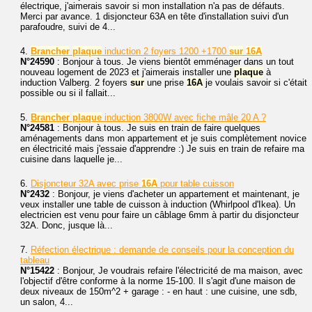
électrique, j'aimerais savoir si mon installation n'a pas de défauts.
Merci par avance. 1 disjoncteur 63A en tête d'installation suivi d'un
parafoudre, suivi de 4...
4.
Brancher
plaque
induction 2 foyers 1200 +1700
sur
16A
N°24590
: Bonjour à tous. Je viens bientôt emménager dans un tout
nouveau logement de 2023 et j'aimerais installer une
plaque
à
induction Valberg. 2 foyers
sur
une prise
16A
je voulais savoir si c'était
possible ou si il fallait...
5.
Brancher
plaque
induction 3800W avec fiche mâle 20 A ?
N°24581
: Bonjour à tous. Je suis en train de faire quelques
aménagements dans mon appartement et je suis complètement novice
en électricité mais j'essaie d'apprendre :) Je suis en train de refaire ma
cuisine dans laquelle je...
6.
Disjoncteur 32A avec prise
16A
pour table cuisson
N°2432
: Bonjour, je viens d'acheter un appartement et maintenant, je
veux installer une table de cuisson à induction (Whirlpool d'Ikea). Un
electricien est venu pour faire un câblage 6mm à partir du disjoncteur
32A. Donc, jusque là...
7.
Réfection électrique : demande de conseils pour la conception du
tableau
N°15422
: Bonjour, Je voudrais refaire l'électricité de ma maison, avec
l'objectif d'être conforme à la norme 15-100. Il s'agit d'une maison de
deux niveaux de 150m^2 + garage : - en haut : une cuisine, une sdb,
un salon, 4...