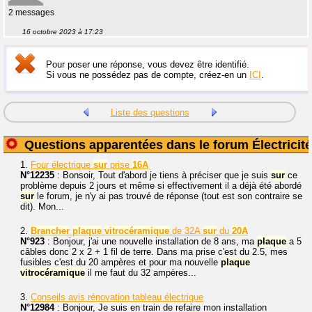
2 messages
16 octobre 2023 à 17:23
Pour poser une réponse, vous devez être identifié.
Si vous ne possédez pas de compte, créez-en un
ICI
.
Liste des questions
Questions apparentées dans le forum Électricité
1.
Four électrique
sur
prise
16A
N°12235
: Bonsoir, Tout d'abord je tiens à préciser que je suis
sur
ce
problème depuis 2 jours et même si effectivement il a déjà été abordé
sur
le forum, je n'y ai pas trouvé de réponse (tout est son contraire se
dit). Mon...
2.
Brancher
plaque
vitrocéramique
de 32A
sur
du
20A
N°923
: Bonjour, j'ai une nouvelle installation de 8 ans, ma
plaque
a 5
câbles donc 2 x 2 + 1 fil de terre. Dans ma prise c'est du 2.5, mes
fusibles c'est du 20 ampères et pour ma nouvelle
plaque
vitrocéramique
il me faut du 32 ampères...
3.
Conseils avis rénovation tableau électrique
N°12984
: Bonjour, Je suis en train de refaire mon installation