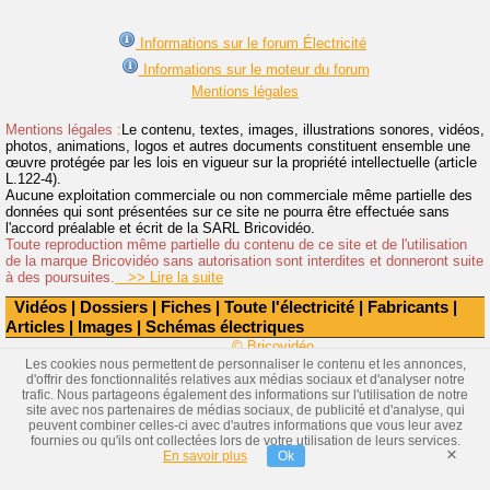
Informations sur le forum Électricité
Informations sur le moteur du forum
Mentions légales
Mentions légales :
Le contenu, textes, images, illustrations sonores, vidéos,
photos, animations, logos et autres documents constituent ensemble une
œuvre protégée par les lois en vigueur sur la propriété intellectuelle (article
L.122-4).
Aucune exploitation commerciale ou non commerciale même partielle des
données qui sont présentées sur ce site ne pourra être effectuée sans
l'accord préalable et écrit de la SARL Bricovidéo.
Toute reproduction même partielle du contenu de ce site et de l'utilisation
de la marque Bricovidéo sans autorisation sont interdites et donneront suite
à des poursuites.
>> Lire la suite
Vidéos
|
Dossiers
|
Fiches
|
Toute l'électricité
|
Fabricants
|
Articles
|
Images
|
Schémas électriques
© Bricovidéo
Les cookies nous permettent de personnaliser le contenu et les annonces,
d'offrir des fonctionnalités relatives aux médias sociaux et d'analyser notre
trafic. Nous partageons également des informations sur l'utilisation de notre
site avec nos partenaires de médias sociaux, de publicité et d'analyse, qui
peuvent combiner celles-ci avec d'autres informations que vous leur avez
fournies ou qu'ils ont collectées lors de votre utilisation de leurs services.
×
En savoir plus
Ok