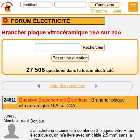
S'inscrire
Aide
FORUM ÉLECTRICITÉ
Brancher plaque vitrocéramique 16A sur 20A
27 508
questions dans le
forum électricité
Liste des questions
24611
Question Branchement Électrique :
Brancher plaque
vitrocéramique 16A sur 20A
June13
Membre inscrit
Bonjour.
J'ai acheté une cuisinière combinée 3 plaques vitro + four
électrique qu'on m'a livré avec un câble 2,5 mm² sans la
fiche.