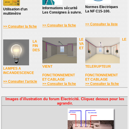
Normes Electriques
Informations sécurité
Utilisation d'un
La NF C15-100.
Les Consignes à suivre.
multimètre
>> Consulter la liste
>> Consulter la fiche
>> Consulter la fiche
LE
LE
LA
VA
FIN
ET
DES
VIENT
TELERUPTEUR
LAMPES A
INCANDESCENCE
FONCTIONNEMENT
FONCTIONNEMENT
ET CABLAGE
ET CABLAGE
>> Consulter l'article
>> Consulter la fiche
>> Consulter la fiche
Images d'illustration du forum Électricité. Cliquez dessus pour les
agrandir.