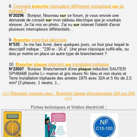
8.
Comment
brancher
interrupteur différentiel monophasé
sur
du
triphasé ?
N°20296
: Bonjour, Nouveau
sur
ce forum, je vous envoie une
demande de conseil
sur
mon tableau électrique que je voudrais
rénover. Je l'ai mis en photo. J'ai vu
sur
internet l'intérêt d'avoir
plusieurs interrupteurs différentiels...
9.
Brancher
prise four électrique
N°535
: Je me fais livrer, dans quelques jours, un four pour lequel le
descriptif indique : "230 w - 16 a". Une prise classique suffit-elle, ou
dois-je mettre en place un autre type de branchement ?
10.
Brancher
plaque
induction
sur
installation triphasée
N°22607
: Bonjour. Branchement d'une
plaque
induction SAUTER
SPI4666B (sortie L= marron et gris réunis N= bleu et noir réunis et
Terre Installation triphasée des années 1975 avec 32A et 5 fils de 2,5
mm² (3 phases, 1 neutre, 1...
>>> Résultats suivants pour : Brancher plaque vitrocéramique 16A sur 20A
>>>
Fiches techniques et Vidéos électricité :