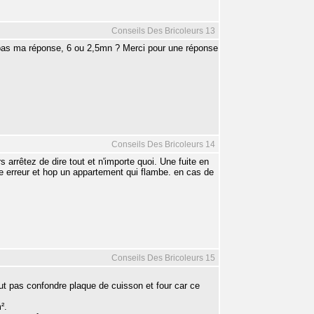
Conseils Des Bricoleurs 13
'ai pas ma réponse, 6 ou 2,5mn ? Merci pour une réponse
Conseils Des Bricoleurs 14
 arrêtez de dire tout et n'importe quoi. Une fuite en
ne erreur et hop un appartement qui flambe. en cas de
Conseils Des Bricoleurs 15
faut pas confondre plaque de cuisson et four car ce
².