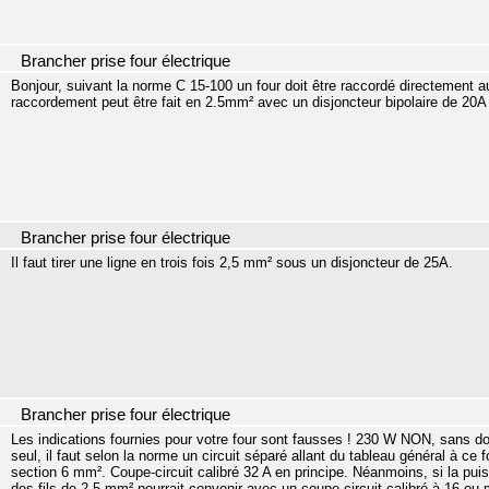
Brancher prise four électrique
Bonjour, suivant la norme C 15-100 un four doit être raccordé directement au t
raccordement peut être fait en 2.5mm² avec un disjoncteur bipolaire de 20A 
Brancher prise four électrique
Il faut tirer une ligne en trois fois 2,5 mm² sous un disjoncteur de 25A.
Brancher prise four électrique
Les indications fournies pour votre four sont fausses ! 230 W NON, sans do
seul, il faut selon la norme un circuit séparé allant du tableau général à ce fo
section 6 mm². Coupe-circuit calibré 32 A en principe. Néanmoins, si la p
des fils de 2,5 mm² pourrait convenir avec un coupe-circuit calibré à 16 ou