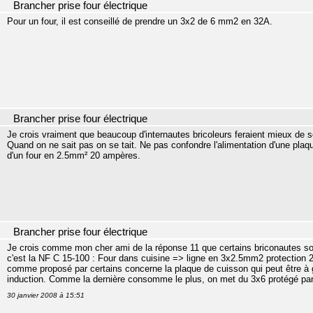
Brancher prise four électrique
Pour un four, il est conseillé de prendre un 3x2 de 6 mm2 en 32A.
Brancher prise four électrique
Je crois vraiment que beaucoup d'internautes bricoleurs feraient mieux de se t
Quand on ne sait pas on se tait. Ne pas confondre l'alimentation d'une pla
d'un four en 2.5mm² 20 ampères.
Brancher prise four électrique
Je crois comme mon cher ami de la réponse 11 que certains briconautes son
c'est la NF C 15-100 : Four dans cuisine => ligne en 3x2.5mm2 protection 2
comme proposé par certains concerne la plaque de cuisson qui peut être à g
induction. Comme la dernière consomme le plus, on met du 3x6 protégé pa
30 janvier 2008 à 15:51