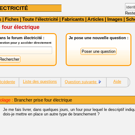
ECTRICITÉ
Reste
s
|
Fiches
|
Toute l'électricité
|
Fabricants
|
Articles
|
Images
|
Sch
 four électrique
ns le forum électricité :
Je pose une nouvelle question :
question pour y accéder directement
Liste des questions
Aide
écédente
Question suivante
olage :
Brancher prise four électrique
Je me fais livrer, dans quelques jours, un four pour lequel le descriptif indiq
dois-je mettre en place un autre type de branchement ?