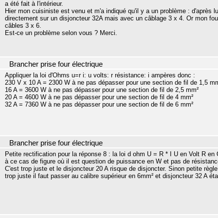
a été fait à l'intérieur.
Hier mon cuisiniste est venu et m'a indiqué qu'il y a un problème : d'après l
directement sur un disjoncteur 32A mais avec un câblage 3 x 4. Or mon four
câbles 3 x 6.
Est-ce un problème selon vous ? Merci.
Brancher prise four électrique
Appliquer la loi d'Ohms u=r i: u volts: r résistance: i ampères donc :
230 V x 10 A = 2300 W à ne pas dépasser pour une section de fil de 1,5 m
16 A = 3600 W à ne pas dépasser pour une section de fil de 2,5 mm²
20 A = 4600 W à ne pas dépasser pour une section de fil de 4 mm²
32 A = 7360 W à ne pas dépasser pour une section de fil de 6 mm²
Brancher prise four électrique
Petite rectification pour la réponse 8 : la loi d ohm U = R * I U en Volt R 
à ce cas de figure où il est question de puissance en W et pas de résistan
C'est trop juste et le disjoncteur 20 A risque de disjoncter. Sinon petite r
trop juste il faut passer au calibre supérieur en 6mm² et disjoncteur 32 A ét