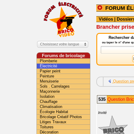
FORUM ÉL
Vidéos
|
Dossier
Brancher prise
Rechercher da
ou taper le n° d'une 
Choisissez votre langue
Forums de bricolage
Plomberie
Électricité
Papier peint
Peinture
Menuiserie
Question pr
Sols . Carrelages
Maçonnerie
Isolation
535
Question Bric
Chauffage
Climatisation
Écologie Habitat
Invité
Bricolage Créatif Photos
Litiges Travaux
Toitures
Décoration