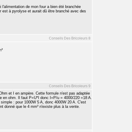
ui l'alimentation de mon four a bien été branchée
 est à pyrolyse et aurait dû être branché avec des
Conseils Des Bricoleurs 8
m²
Conseils Des Bricoleurs 9
en Ohm et I en ampère. Cette formule n'est pas adaptée
ce en ohm. Il faut P=U*I donc I=P/u = 4000/220 =18 A.
ègle simple : pour 1000W 5 A, donc 4000W 20 A. C'est
ant donné que le 4 mm² n'existe plus à la vente.