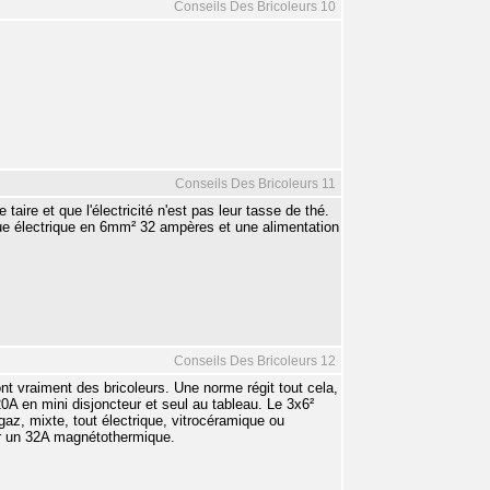
Conseils Des Bricoleurs 10
Conseils Des Bricoleurs 11
aire et que l'électricité n'est pas leur tasse de thé.
que électrique en 6mm² 32 ampères et une alimentation
Conseils Des Bricoleurs 12
t vraiment des bricoleurs. Une norme régit tout cela,
0A en mini disjoncteur et seul au tableau. Le 3x6²
az, mixte, tout électrique, vitrocéramique ou
r un 32A magnétothermique.