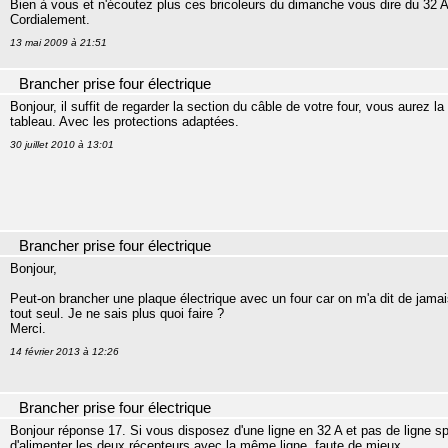
Bien à vous et n'écoutez plus ces bricoleurs du dimanche vous dire du 32 A
Cordialement.
13 mai 2009 à 21:51
Brancher prise four électrique
Bonjour, il suffit de regarder la section du câble de votre four, vous aurez
tableau. Avec les protections adaptées.
30 juillet 2010 à 13:01
Brancher prise four électrique
Bonjour,
Peut-on brancher une plaque électrique avec un four car on m'a dit de jama
tout seul. Je ne sais plus quoi faire ?
Merci.
14 février 2013 à 12:26
Brancher prise four électrique
Bonjour réponse 17. Si vous disposez d'une ligne en 32 A et pas de ligne sp
d'alimenter les deux récepteurs avec la même ligne, faute de mieux.