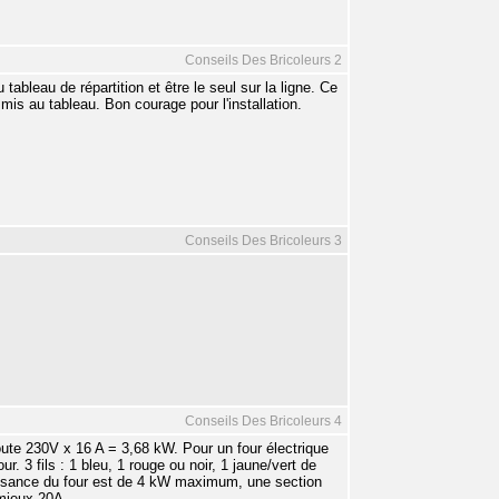
Conseils Des Bricoleurs 2
ableau de répartition et être le seul sur la ligne. Ce
mis au tableau. Bon courage pour l'installation.
Conseils Des Bricoleurs 3
Conseils Des Bricoleurs 4
ute 230V x 16 A = 3,68 kW. Pour un four électrique
ur. 3 fils : 1 bleu, 1 rouge ou noir, 1 jaune/vert de
uissance du four est de 4 kW maximum, une section
 mieux 20A.