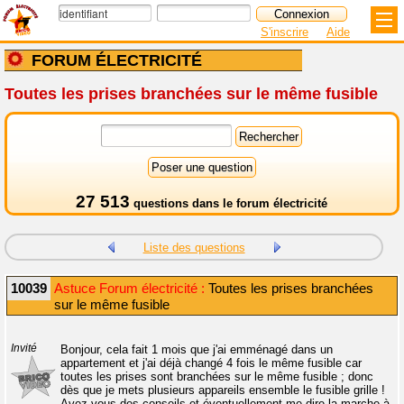
S'inscrire
Aide
FORUM ÉLECTRICITÉ
Toutes les prises branchées sur le même fusible
27 513
questions dans le
forum électricité
Liste des questions
10039
Astuce Forum électricité :
Toutes les prises branchées
sur le même fusible
Invité
Bonjour, cela fait 1 mois que j'ai emménagé dans un
appartement et j'ai déjà changé 4 fois le même fusible car
toutes les prises sont branchées sur le même fusible ; donc
dès que je mets plusieurs appareils ensemble le fusible grille !
Avez-vous des conseils et éventuellement me dire la marche à