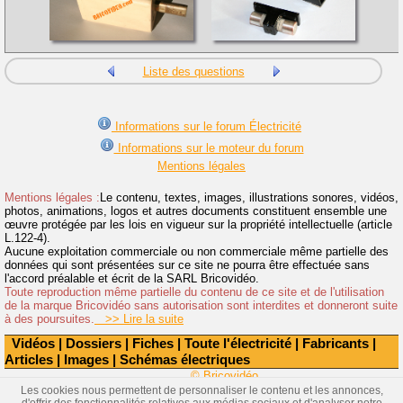
Liste des questions
Informations sur le forum Électricité
Informations sur le moteur du forum
Mentions légales
Mentions légales :
Le contenu, textes, images, illustrations sonores, vidéos,
photos, animations, logos et autres documents constituent ensemble une
œuvre protégée par les lois en vigueur sur la propriété intellectuelle (article
L.122-4).
Aucune exploitation commerciale ou non commerciale même partielle des
données qui sont présentées sur ce site ne pourra être effectuée sans
l'accord préalable et écrit de la SARL Bricovidéo.
Toute reproduction même partielle du contenu de ce site et de l'utilisation
de la marque Bricovidéo sans autorisation sont interdites et donneront suite
à des poursuites.
>> Lire la suite
Vidéos
|
Dossiers
|
Fiches
|
Toute l'électricité
|
Fabricants
|
Articles
|
Images
|
Schémas électriques
© Bricovidéo
Les cookies nous permettent de personnaliser le contenu et les annonces,