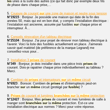
les
unes à la suite des autres (ce qui fait donc par exemple deux fils
de phase dans chaque prise,...
5.
Coupure de courant
sur
une zone de maison et neutre sous tension
N°19215
: Bonjour. Je possède une maison qui date de la fin des
années 50, mais qui est en bon état, y compris l’installation électrique :
l’instalation est ancienne, assurée par fusibles
sur
chaque prise et
interrupteur. À...
6.
Conseils rénovation d'un tableau électrique
N°25104
: Bonjour. J'ai pour projet de rénover mon tableau électrique à
l'avenir. Voici la liste des fusibles actuellement en place. J'aimerais
savoir quel matériel (de préférence de la marque Legrand) me
conseillez-vous pour...
7.
Installation 3
prises
de courant
N°349
: Bonjour, je dois installer dans une pièce trois
prises
de
courant. Dois-je rapatrier chaque prise individuellement au tableau ?
Merci.
8.
Combien de
prises
et interrupteurs
sur
un
même
circuit
N°6923
: Bonsoir. Combien de
prises
et d'interrupteurs peut-on
brancher
sur
un
même
circuit (protégé par
fusible
) ?
9.
Prises
de courant et lumières
branchées
sur
la
même
protection
N°12427
: Bonjour, Mes
prises
de courant et mes lumières de salle à
manger sont
branchées
sur
la
même
protection. Est-ce une
installation électrique aux normes ? Merci pour votre réponse.