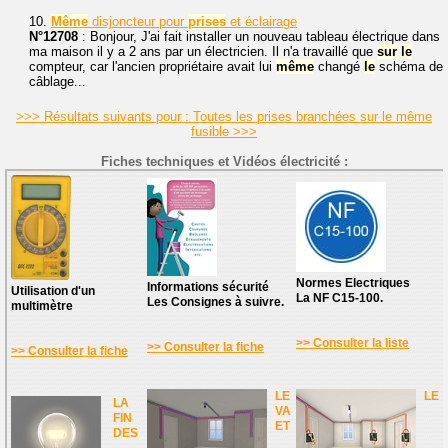
10.
Même
disjoncteur pour
prises
et éclairage
N°12708
: Bonjour, J'ai fait installer un nouveau tableau électrique dans
ma maison il y a 2 ans par un électricien. Il n'a travaillé que
sur
le
compteur, car l'ancien propriétaire avait lui
même
changé
le
schéma de
câblage...
>>> Résultats suivants pour : Toutes les prises branchées sur le même
fusible >>>
Fiches techniques et Vidéos électricité :
Normes Electriques
Informations sécurité
Utilisation d'un
La NF C15-100.
Les Consignes à suivre.
multimètre
>> Consulter la liste
>> Consulter la fiche
>> Consulter la fiche
LE
LE
LA
VA
FIN
ET
DES