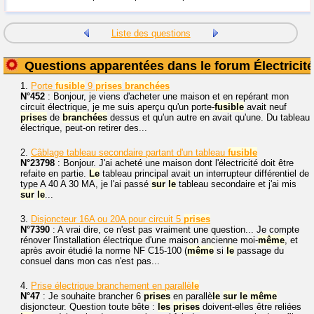
Liste des questions
Questions apparentées dans le forum Électricité
1.
Porte
fusible
9
prises
branchées
N°452
: Bonjour, je viens d'acheter une maison et en repérant mon
circuit électrique, je me suis aperçu qu'un porte-
fusible
avait neuf
prises
de
branchées
dessus et qu'un autre en avait qu'une. Du tableau
électrique, peut-on retirer des...
2.
Câblage tableau secondaire partant d'un tableau
fusible
N°23798
: Bonjour. J'ai acheté une maison dont l'électricité doit être
refaite en partie.
Le
tableau principal avait un interrupteur différentiel de
type A 40 A 30 MA, je l'ai passé
sur
le
tableau secondaire et j'ai mis
sur
le
...
3.
Disjoncteur 16A ou 20A pour circuit 5
prises
N°7390
: A vrai dire, ce n'est pas vraiment une question... Je compte
rénover l'installation électrique d'une maison ancienne moi-
même
, et
après avoir étudié la norme NF C15-100 (
même
si
le
passage du
consuel dans mon cas n'est pas...
4.
Prise électrique branchement en parallè
le
N°47
: Je souhaite brancher 6
prises
en parallè
le
sur
le
même
disjoncteur. Question toute bête :
les
prises
doivent-elles être reliées