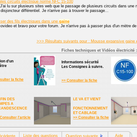
ples circuits électrique norme NFC 15-100
J'ai lu sur plusieurs sites web que le passage de plusieurs circuits dans un
isjoncteur différentiel. Je n'arrive pas à trouver le passage...
er des fils électriques dans une
gaine
covideo et bravo pour votre forum. Je n'arrive pas à passer plus d'un mètre de
>>> Résultats suivants pour : Mousse expansive gaine 
Fiches techniques et Vidéos électricité :
tion d'un
Informations sécurité
ètre
Les Consignes à suivre.
ulter la fiche
>> Consulter la fiche
 FIN DES
LE VA ET VIENT
MPES A
CANDESCENCE
FONCTIONNEMENT
ET CABLAGE
Consulter l'article
>> Consulter la fiche
Liste des questions
Aide
écédente
Question suivante