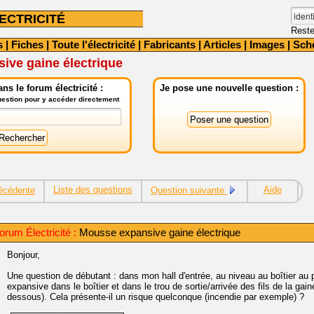
ECTRICITÉ
Reste
s
|
Fiches
|
Toute l'électricité
|
Fabricants
|
Articles
|
Images
|
Sch
ive gaine électrique
ns le forum électricité :
Je pose une nouvelle question :
question pour y accéder directement
Liste des questions
Aide
écédente
Question suivante
rum Électricité :
Mousse expansive gaine électrique
Bonjour,
Une question de débutant : dans mon hall d'entrée, au niveau au boîtier au p
expansive dans le boîtier et dans le trou de sortie/arrivée des fils de la gai
dessous). Cela présente-il un risque quelconque (incendie par exemple) ?