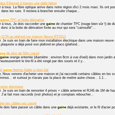
les Ethernet à travers une dalle béton
 à tous. La fibre optique arrive dans notre région d'ici 2 mois maxi. Ils ont posé
 dans les rues. Il restera à brancher ensuite chaque...
t
gaine
TPC et boite dérivation
r à tous, Je dois raccorder une
gaine
de chantier TPC (rouge bien sûr !) de d
 donc à la boite de dérivation fixée au mur qui sera "camouflé"...
e
ICTA au plafond sur maison Neuve RT2012
. Je suis en train de faire mon installation électrique dans une maison neuve 
e plaquiste a déjà posé son plafond en placo (plafond...
aine
de plus de 50m cassé
gaine
orange enterrée (diamètre : environ 8cm à vue d'oeil) dans mon jardin afi
ureusement le tire-fil a été rongé par des souris et il y...
et
gaine
thermo fiable si bien fait
, Nous venons d'acheter une maison et j'ai raccordé certains câbles en les s
minos... et surtout je n'avais pas la place de mettre autre chose... 1.1...
prise électrique
. Je suis en train de remonter 4 prises + câble antenne et RJ45 de 1M de haut
 J’ai fait mes raccords (voir photos) et je comptais reboucher...
tirer les câbles est cassé
Je dois faire passer un câble dans une
gaine
déjà existante, or le fil d'acier 