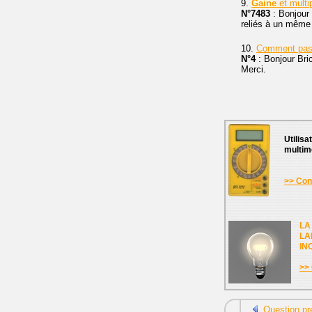
9.
Gaine
et multi
N°7483
: Bonjour 
reliés à un même d
10.
Comment pass
N°4
: Bonjour Bri
Merci.
Utilisa
multim
>> Cons
LA
LA
IN
>> 
Question pr