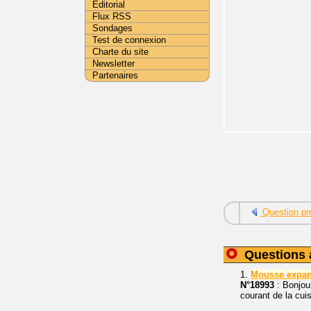
Editorial
Flux RSS
Sondages
Test de connexion
Charte du site
Newsletter
Partenaires
Question pr
Questions 
1.
Mousse
expan
N°18993
: Bonjour
courant de la cuis