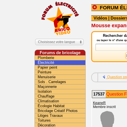
FORUM ÉL
Vidéos
|
Dossier
Mousse expans
Rechercher da
ou taper le n° d'une 
Choisissez votre langue
Forums de bricolage
Plomberie
Électricité
Papier peint
Peinture
Menuiserie
Question pr
Sols . Carrelages
Maçonnerie
Isolation
17537
Question Fo
Chauffage
Climatisation
KeaneR
Écologie Habitat
Membre inscrit
Bricolage Créatif Photos
Litiges Travaux
Toitures
Décoration