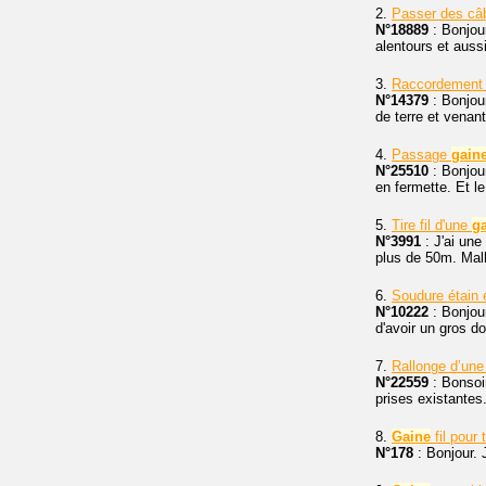
2.
Passer des câb
N°18889
: Bonjour
alentours et aussi
3.
Raccordemen
N°14379
: Bonjou
de terre et venant
4.
Passage
gain
N°25510
: Bonjour
en fermette. Et l
5.
Tire fil d'une
g
N°3991
: J'ai une
plus de 50m. Malhe
6.
Soudure étain 
N°10222
: Bonjour
d'avoir un gros do
7.
Rallonge d’une 
N°22559
: Bonsoir
prises existantes.
8.
Gaine
fil pour 
N°178
: Bonjour. 