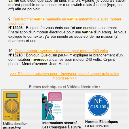
vanne
eau électrique 220v (fil bleu, marron, v-jaune) je voudrais savoir
si c'est possible de la connecter à un switch relais 4 sortie (type, on
off) afin de pouvoir...
9.
Transformer
vanne
manuelle en
vanne
automatique avec moteur
électrique
N°12446
: Bonjour. Je vous écris car j'ai une question concernant
l'installation d'un moteur électrique pour une
vanne
d'un étang. Je vous
explique le contexte : j'ai été inondé au sous-sol de ma maison (2
chambres et une...
10.
Commutateur
inverseur
à cames pour moteur 240 volts
N°13218
: Bonjour, Quelqu'un peut-il m'expliquer le branchement d'un
commutateur
inverseur
à cames pour moteur 240 volts. Ci-joint
photos. Merci d'avance. Jean-Michel.
>>> Résultats suivants pour : Inverseur polarité vanne trois voies
motorisée >>>
Fiches techniques et Vidéos électricité :
Normes Electriques
Informations sécurité
Utilisation d'un
La NF C15-100.
Les Consignes à suivre.
multimètre