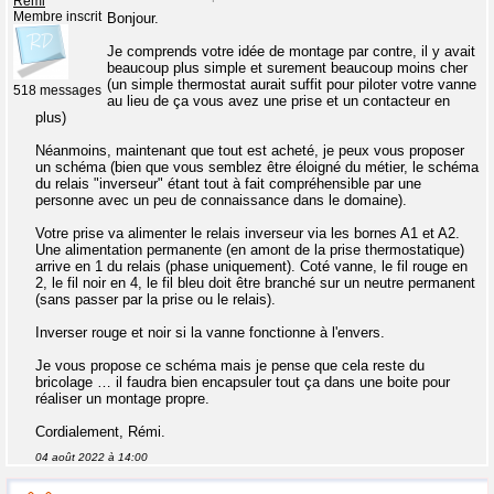
Remi
Membre inscrit
Bonjour.
Je comprends votre idée de montage par contre, il y avait
beaucoup plus simple et surement beaucoup moins cher
(un simple thermostat aurait suffit pour piloter votre vanne
518 messages
au lieu de ça vous avez une prise et un contacteur en
plus)
Néanmoins, maintenant que tout est acheté, je peux vous proposer
un schéma (bien que vous semblez être éloigné du métier, le schéma
du relais "inverseur" étant tout à fait compréhensible par une
personne avec un peu de connaissance dans le domaine).
Votre prise va alimenter le relais inverseur via les bornes A1 et A2.
Une alimentation permanente (en amont de la prise thermostatique)
arrive en 1 du relais (phase uniquement). Coté vanne, le fil rouge en
2, le fil noir en 4, le fil bleu doit être branché sur un neutre permanent
(sans passer par la prise ou le relais).
Inverser rouge et noir si la vanne fonctionne à l'envers.
Je vous propose ce schéma mais je pense que cela reste du
bricolage … il faudra bien encapsuler tout ça dans une boite pour
réaliser un montage propre.
Cordialement, Rémi.
04 août 2022 à 14:00