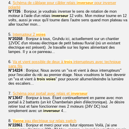
4.
Schéma de câblage pour câbler relais
inverseur
pour inverser
polarité
N°7726
: Bonjour, je voudrais inverser le sens de rotation de mon
moteur à l'aide d'un relais
inverseur
12 volts. Mon moteur tourne en 12
volts, aussi je veux qu'il tourne dans l'autre sens quand mon plateau va
aller toucher mon...
5.
Interrupteur 2
voies
N°20268
: Bonjour à tous, Gruhdu ici, actuellement sur un chantier
12VDC d'un réseau électrique de petit bateau fluvial (où un existant
électrique est présent). Je travaille sur les lignes alimentant des
lampes. Il y a ce panneau...
6.
Va et vient possible de deux à
trois
interrupteurs avec technique
sans fils
N°14224
: Bonjour, Nous avons un "va et vient à deux interrupteurs"
pour l'escalier du rdc au premier étage. Nous voudrions le faire devenir
un "va et vient à
trois
voies
" pour pouvoir allumer/éteindre la lumière
des escaliers...
7.
Schéma pour portail avec relais et
inverseur
N°13647
: Bonjour à tous. Étant continuellement en panne avec mon
portail à 2 battants (un kit Chamberlain plein d'électronique). Je désire
retirer tout et faire fonctionner mes 2 moteurs (24V DC) tout
simplement avec un
inverseur
4...
8.
Vanne
eau électrique sur relais switch
N°22861
: Bonjour et merci pour vos futur réponses Voilà, j'ai une