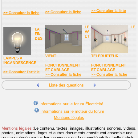
>> Consulter la liste
>> Consulter la fiche
>> Consulter la fiche
LE
LE
LA
VA
FIN
ET
DES
VIENT
TELERUPTEUR
LAMPES A
INCANDESCENCE
FONCTIONNEMENT
FONCTIONNEMENT
ET CABLAGE
ET CABLAGE
>> Consulter l'article
>> Consulter la fiche
>> Consulter la fiche
Liste des questions
Informations sur le forum Électricité
Informations sur le moteur du forum
Mentions légales
Mentions légales :
Le contenu, textes, images, illustrations sonores, vidéos,
photos, animations, logos et autres documents constituent ensemble une
œuvre protégée par les lois en vigueur sur la propriété intellectuelle (article