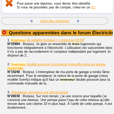
Pour poser une réponse, vous devez être identifié.
Si vous ne possédez pas de compte, créez-en un
ICI
.
Liste des questions
Questions apparentées dans le forum Électricité
1.
Inverseur
de polarité triphasé + contacteur HCHP
N°25904
: Bonjour. Je gère un ensemble de
trois
logements qui
fonctionne intégralement à l'électricité. L'utilisation est saisonnière donc
il n'y a pas de raccordement ni compteur indépendant par logement Je
dispose de 2...
2.
Inverseur
double poussoir commande manuelle porte de garage
motorisée
N°15240
: Bonjour, L'interrupteur de ma porte de garage a rendu l'âme
récemment. Pour le remplacer, la notice de la porte de garage (vieux
modèle Somfy) indique qu'il faut un
inverseur
double poussoir pour la
commande manuelle de la...
3.
Remplacer anti-retour par électrovanne
N°20030
: Bonjour, Sur mon terrain, j’ai une source pour laquelle j’ai
construit une retenue. Une pompe puise l’eau de cette retenue qu’elle
envoie dans une citerne 10 m plus haut. À l’arrêt de cette pompe, il est
évidemment...