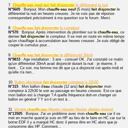
7.
Chauffe eau neuf qui fait disjoncter
le différentiel la nuit
N°5605
: Bonjour, Mon
chauffe
-
eau
neuf
(5 mois)
fait
disjoncter
le
différentiel la nuit en heures creuses. Je ne vois pas de réponse
correspondant précisément à ma question sur le forum. Merci.
8.
Chauffe
-
eau
fait
disjoncter
le compteur
N°570
: Bonjour. Après intervention du plombier sur le
chauffe
-
eau
, ce
dernier
fait
disjoncter
le compteur. Il se met en route en même temps
qu'un chauffage à accumulation aux heures creuses. Je suis obligé de
couper le cumulus pour...
9.
Chauffe
eau
fait
disjoncter
le différenciel 30mA
N°9833
: Age installation : 3 ans - consuel OK. J'ai constaté ce matin
qu'un différentiel 30mA avait disjoncté durant la nuit : je réarme, il
tient... Ce soir, ma femme me dit que ça a disjoncté cet après-midi et
qu'elle n'a rien...
10.
Ballon électrique
fait
disjoncter
compteur à 22h30
N°315
: Mon ballon d'
eau
chaude (12 ans)
fait
disjoncter
mon
compteur à 22h30 le soir au passage en heures creuses. Est-ce que
mon ballon est à changer ? A quelle fréquence doit-on changer un
ballon en général ? Y a-t-il un test à...
11.
Voyant
chauffe
-
eau
Heures creuses Heures pleines inversé
N°13505
: Bonjour, J'ai un problème avec mon
chauffe
eau
car il se
met en marche quand je suis en HP au lieu de le faire en HC car sur la
borne EDF il y a marqué HC donc il pense être en HC alors que je
consomme des HP. Comment...