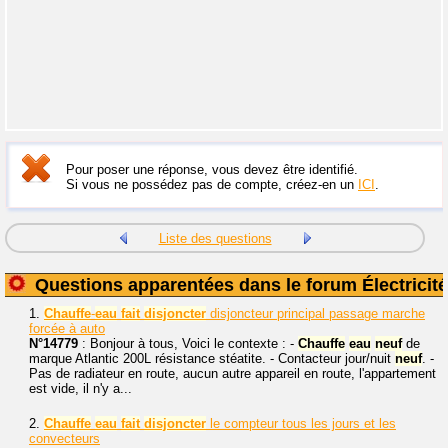
Pour poser une réponse, vous devez être identifié.
Si vous ne possédez pas de compte, créez-en un
ICI
.
Liste des questions
Questions apparentées dans le forum Électricité
1.
Chauffe
-
eau
fait
disjoncter
disjoncteur principal passage marche
forcée à auto
N°14779
: Bonjour à tous, Voici le contexte : -
Chauffe
eau
neuf
de
marque Atlantic 200L résistance stéatite. - Contacteur jour/nuit
neuf
. -
Pas de radiateur en route, aucun autre appareil en route, l'appartement
est vide, il n'y a...
2.
Chauffe
eau
fait
disjoncter
le compteur tous les jours et les
convecteurs