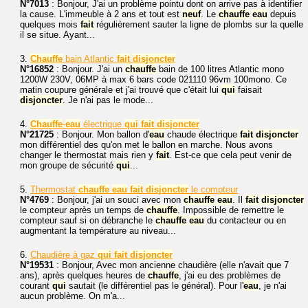
N°7013
: Bonjour, J'ai un problème pointu dont on arrive pas à identifier
la cause. L'immeuble à 2 ans et tout est
neuf
. Le
chauffe
eau
depuis
quelques mois
fait
régulièrement sauter la ligne de plombs sur la quelle
il se situe. Ayant...
3.
Chauffe
bain Atlantic
fait
disjoncter
N°16852
: Bonjour. J'ai un
chauffe
bain de 100 litres Atlantic mono
1200W 230V, 06MP à max 6 bars code 021110 96vm 100mono. Ce
matin coupure générale et j'ai trouvé que c'était lui
qui
faisait
disjoncter
. Je n'ai pas le mode...
4.
Chauffe
-
eau
électrique
qui
fait
disjoncter
N°21725
: Bonjour. Mon ballon d'
eau
chaude électrique
fait
disjoncter
mon différentiel des qu'on met le ballon en marche. Nous avons
changer le thermostat mais rien y
fait
. Est-ce que cela peut venir de
mon groupe de sécurité
qui
...
5.
Thermostat
chauffe
eau
fait
disjoncter
le compteur
N°4769
: Bonjour, j'ai un souci avec mon
chauffe
eau
. Il
fait
disjoncter
le compteur après un temps de
chauffe
. Impossible de remettre le
compteur sauf si on débranche le
chauffe
eau
du contacteur ou en
augmentant la température au niveau...
6.
Chaudière à gaz
qui
fait
disjoncter
N°19531
: Bonjour, Avec mon ancienne chaudière (elle n'avait que 7
ans), après quelques heures de
chauffe
, j'ai eu des problèmes de
courant
qui
sautait (le différentiel pas le général). Pour l'
eau
, je n'ai
aucun problème. On m'a...