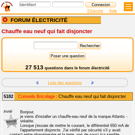
S'inscrire
Aide
FORUM ÉLECTRICITÉ
Chauffe eau neuf qui fait disjoncter
27 513
questions dans le
forum électricité
Liste des questions
5182
Conseils Bricolage :
Chauffe eau neuf qui fait disjoncter
Invité
Bonjour,
je viens d'installer un chauffe-eau neuf de la marque Atlantic -
stéatite.
Lorsque j'essaie de mettre le courant, le différentiel 650 mA de
l'appartement disjoncte. J'ai vérifié par sécurité s'il y avait
contact entre phase/neutre et la terre, pas de souci (ça semble