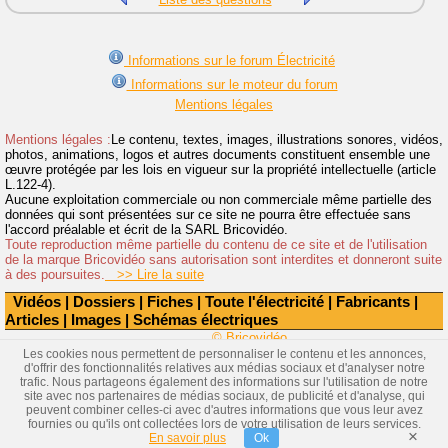
Informations sur le forum Électricité
Informations sur le moteur du forum
Mentions légales
Mentions légales :
Le contenu, textes, images, illustrations sonores, vidéos,
photos, animations, logos et autres documents constituent ensemble une
œuvre protégée par les lois en vigueur sur la propriété intellectuelle (article
L.122-4).
Aucune exploitation commerciale ou non commerciale même partielle des
données qui sont présentées sur ce site ne pourra être effectuée sans
l'accord préalable et écrit de la SARL Bricovidéo.
Toute reproduction même partielle du contenu de ce site et de l'utilisation
de la marque Bricovidéo sans autorisation sont interdites et donneront suite
à des poursuites.
>> Lire la suite
Vidéos
|
Dossiers
|
Fiches
|
Toute l'électricité
|
Fabricants
|
Articles
|
Images
|
Schémas électriques
© Bricovidéo
Les cookies nous permettent de personnaliser le contenu et les annonces,
d'offrir des fonctionnalités relatives aux médias sociaux et d'analyser notre
trafic. Nous partageons également des informations sur l'utilisation de notre
site avec nos partenaires de médias sociaux, de publicité et d'analyse, qui
peuvent combiner celles-ci avec d'autres informations que vous leur avez
fournies ou qu'ils ont collectées lors de votre utilisation de leurs services.
×
En savoir plus
Ok