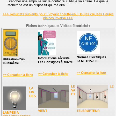
Brancher une ampoule sur le contacteur J/N je sais faire. Ce que je
recherche est un dispositif qui me dira...
>>> Résultats suivants pour : Voyant chauffe-eau Heures creuses Heures
pleines inversé >>>
Fiches techniques et Vidéos électricité :
Normes Electriques
Informations sécurité
Utilisation d'un
La NF C15-100.
Les Consignes à suivre.
multimètre
>> Consulter la liste
>> Consulter la fiche
>> Consulter la fiche
LE
LE
LA
VA
FIN
ET
DES
VIENT
TELERUPTEUR
LAMPES A