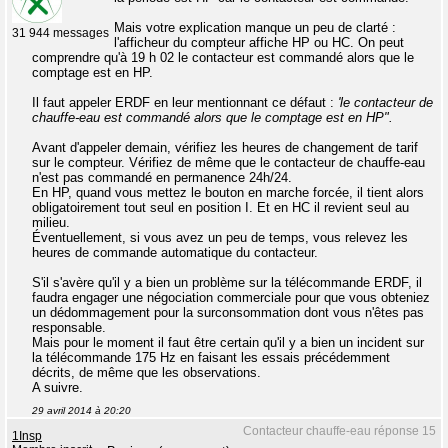
Mais votre explication manque un peu de clarté :
31 944 messages
l'afficheur du compteur affiche HP ou HC. On peut
comprendre qu'à 19 h 02 le contacteur est commandé alors que le
comptage est en HP.
Il faut appeler ERDF en leur mentionnant ce défaut :
'le contacteur de
chauffe-eau est commandé alors que le comptage est en HP".
Avant d'appeler demain, vérifiez les heures de changement de tarif
sur le compteur. Vérifiez de même que le contacteur de chauffe-eau
n'est pas commandé en permanence 24h/24.
En HP, quand vous mettez le bouton en marche forcée, il tient alors
obligatoirement tout seul en position I. Et en HC il revient seul au
milieu.
Éventuellement, si vous avez un peu de temps, vous relevez les
heures de commande automatique du contacteur.
S'il s'avère qu'il y a bien un problème sur la télécommande ERDF, il
faudra engager une négociation commerciale pour que vous obteniez
un dédommagement pour la surconsommation dont vous n'êtes pas
responsable.
Mais pour le moment il faut être certain qu'il y a bien un incident sur
la télécommande 175 Hz en faisant les essais précédemment
décrits, de même que les observations.
A suivre.
29 avril 2014 à 20:20
Contacteur chauffe-eau réponse 15
1Insp