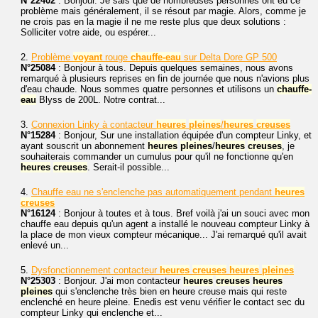
N°22402
: Bonjour. Je sais que de nombreuses personnes ont eu ce
problème mais généralement, il se résout par magie. Alors, comme je
ne crois pas en la magie il ne me reste plus que deux solutions :
Solliciter votre aide, ou espérer...
2.
Problème
voyant
rouge
chauffe-eau
sur Delta Dore GP 500
N°25084
: Bonjour à tous. Depuis quelques semaines, nous avons
remarqué à plusieurs reprises en fin de journée que nous n'avions plus
d'eau chaude. Nous sommes quatre personnes et utilisons un
chauffe-
eau
Blyss de 200L. Notre contrat...
3.
Connexion Linky à contacteur
heures
pleines
/
heures
creuses
N°15284
: Bonjour, Sur une installation équipée d'un compteur Linky, et
ayant souscrit un abonnement
heures
pleines
/
heures
creuses
, je
souhaiterais commander un cumulus pour qu'il ne fonctionne qu'en
heures
creuses
. Serait-il possible...
4.
Chauffe eau ne s'enclenche pas automatiquement pendant
heures
creuses
N°16124
: Bonjour à toutes et à tous. Bref voilà j'ai un souci avec mon
chauffe eau depuis qu'un agent a installé le nouveau compteur Linky à
la place de mon vieux compteur mécanique... J'ai remarqué qu'il avait
enlevé un...
5.
Dysfonctionnement contacteur
heures
creuses
heures
pleines
N°25303
: Bonjour. J'ai mon contacteur
heures
creuses
heures
pleines
qui s'enclenche très bien en heure creuse mais qui reste
enclenché en heure pleine. Enedis est venu vérifier le contact sec du
compteur Linky qui enclenche et...