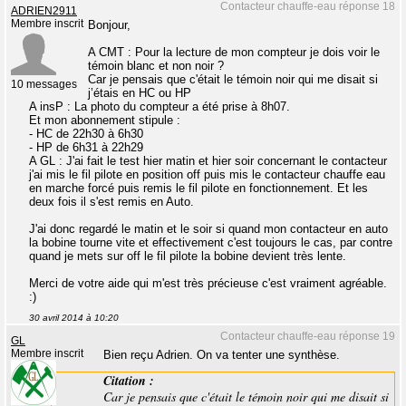
Contacteur chauffe-eau réponse 18
ADRIEN2911
Membre inscrit
Bonjour,
A CMT : Pour la lecture de mon compteur je dois voir le
témoin blanc et non noir ?
Car je pensais que c'était le témoin noir qui me disait si
10 messages
j’étais en HC ou HP
A insP : La photo du compteur a été prise à 8h07.
Et mon abonnement stipule :
- HC de 22h30 à 6h30
- HP de 6h31 à 22h29
A GL : J'ai fait le test hier matin et hier soir concernant le contacteur
j'ai mis le fil pilote en position off puis mis le contacteur chauffe eau
en marche forcé puis remis le fil pilote en fonctionnement. Et les
deux fois il s'est remis en Auto.
J'ai donc regardé le matin et le soir si quand mon contacteur en auto
la bobine tourne vite et effectivement c'est toujours le cas, par contre
quand je mets sur off le fil pilote la bobine devient très lente.
Merci de votre aide qui m'est très précieuse c'est vraiment agréable.
:)
30 avril 2014 à 10:20
Contacteur chauffe-eau réponse 19
GL
Membre inscrit
Bien reçu Adrien. On va tenter une synthèse.
Citation :
Car je pensais que c'était le témoin noir qui me disait si