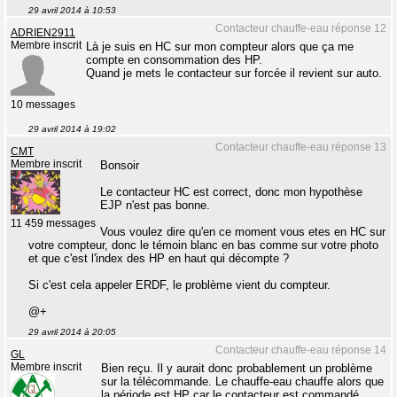
29 avril 2014 à 10:53
Contacteur chauffe-eau réponse 12
ADRIEN2911
Membre inscrit
Là je suis en HC sur mon compteur alors que ça me
compte en consommation des HP.
Quand je mets le contacteur sur forcée il revient sur auto.
10 messages
29 avril 2014 à 19:02
Contacteur chauffe-eau réponse 13
CMT
Membre inscrit
Bonsoir
Le contacteur HC est correct, donc mon hypothèse
EJP n'est pas bonne.
11 459 messages
Vous voulez dire qu'en ce moment vous etes en HC sur
votre compteur, donc le témoin blanc en bas comme sur votre photo
et que c'est l'index des HP en haut qui décompte ?
Si c'est cela appeler ERDF, le problème vient du compteur.
@+
29 avril 2014 à 20:05
Contacteur chauffe-eau réponse 14
GL
Membre inscrit
Bien reçu. Il y aurait donc probablement un problème
sur la télécommande. Le chauffe-eau chauffe alors que
la période est HP car le contacteur est commandé.