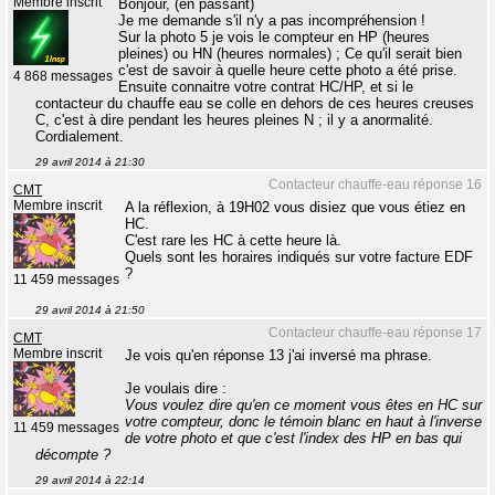
Membre inscrit
Bonjour, (en passant)
Je me demande s'il n'y a pas incompréhension !
Sur la photo 5 je vois le compteur en HP (heures
pleines) ou HN (heures normales) ; Ce qu'il serait bien
c'est de savoir à quelle heure cette photo a été prise.
4 868 messages
Ensuite connaitre votre contrat HC/HP, et si le
contacteur du chauffe eau se colle en dehors de ces heures creuses
C, c'est à dire pendant les heures pleines N ; il y a anormalité.
Cordialement.
29 avril 2014 à 21:30
Contacteur chauffe-eau réponse 16
CMT
Membre inscrit
A la réflexion, à 19H02 vous disiez que vous étiez en
HC.
C'est rare les HC à cette heure là.
Quels sont les horaires indiqués sur votre facture EDF
?
11 459 messages
29 avril 2014 à 21:50
Contacteur chauffe-eau réponse 17
CMT
Membre inscrit
Je vois qu'en réponse 13 j'ai inversé ma phrase.
Je voulais dire :
Vous voulez dire qu'en ce moment vous êtes en HC sur
votre compteur, donc le témoin blanc en haut à l'inverse
11 459 messages
de votre photo et que c'est l'index des HP en bas qui
décompte ?
29 avril 2014 à 22:14