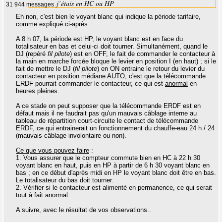
j’étais en HC ou HP
31 944 messages
Eh non, c'est bien le voyant blanc qui indique la période tarifaire,
comme expliqué ci-après.
A 8 h 07, la période est HP, le voyant blanc est en face du
totalisateur en bas et celui-ci doit tourner. Simultanément, quand le
DJ (repéré
fil pilote
) est en OFF, le fait de commander le contacteur à
la main en marche forcée bloque le levier en position I (en haut) ; si le
fait de mettre le DJ (
fil pilote
) en ON entraine le retour du levier du
contacteur en position médiane AUTO, c'est que la télécommande
ERDF pourrait commander le contacteur, ce qui est
anormal
en
heures pleines.
A ce stade on peut supposer que la télécommande ERDF est en
défaut mais il ne faudrait pas qu'un mauvais câblage interne au
tableau de répartition court-circuite le contact de télécommande
ERDF, ce qui entrainerait un fonctionnement du chauffe-eau 24 h / 24
(mauvais câblage involontaire ou non).
Ce que vous pouvez faire
:
1. Vous assurer que le compteur commute bien en HC à 22 h 30
voyant blanc en haut, puis en HP à partir de 6 h 30 voyant blanc en
bas ; en ce début d'après midi en HP le voyant blanc doit être en bas.
Le totalisateur du bas doit tourner.
2. Vérifier si le contacteur est alimenté en permanence, ce qui serait
tout à fait anormal.
A suivre, avec le résultat de vos observations..