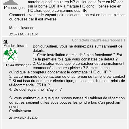
marche quand je suis en HP au lieu de le faire en HC car
sur la borne EDF il y a marqué HC donc il pense être en
10 messages
HC alors que je consomme des HP.
Comment inverser le voyant noir indiquant si on est en heures pleines
ou creuses car il est inversé.
Merci d'avance.
25 avril 2014 à 12:14
Contacteur chauffe-eau réponse 1
GL
Membre inscrit
Bonjour Adrien. Vous ne donnez pas suffisamment de
détails.
1. Cette installation a-t-elle déjà bien fonctionné ? Est-
ce la première fois que vous constatez ce défaut ?
2. Constatez vous que le contacteur est anormalement
31 944 messages
commandé en heures pleines ? Si c'est le cas
qu'indique le compteur concernant le comptage : HC ou HP ?
3. La commande du contacteur de chauffe-eau se fait-elle par contact
? Si oui issu du compteur électronique, si non issu d'un petit relais de
télécommande 175 Hz ?
4. De quel voyant noir s'agit-il ?
Si vous estimez que quelques photos nettes du tableau de répartition
ou autres seraient utiles vous pouvez les joindre lors d'un prochain
envoi.
Cordialement.
25 avril 2014 à 13:32