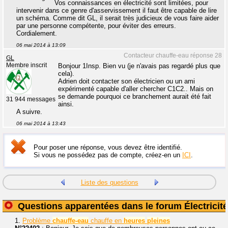
Vos connaissances en électricité sont limitées, pour
intervenir dans ce genre d'asservissement il faut être capable de lire
un schéma. Comme dit GL, il serait très judicieux de vous faire aider
par une personne compétente, pour éviter des erreurs.
Cordialement.
06 mai 2014 à 13:09
Contacteur chauffe-eau réponse 28
GL
Membre inscrit
Bonjour 1Insp. Bien vu (je n'avais pas regardé plus que
cela).
Adrien doit contacter son électricien ou un ami
expérimenté capable d'aller chercher C1C2.. Mais on
se demande pourquoi ce branchement aurait été fait
31 944 messages
ainsi.
A suivre.
06 mai 2014 à 13:43
Pour poser une réponse, vous devez être identifié.
Si vous ne possédez pas de compte, créez-en un
ICI
.
Liste des questions
Questions apparentées dans le forum Électricité
1.
Problème
chauffe-eau
chauffe en
heures
pleines