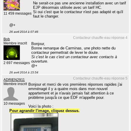
Ne serait-ce pas une ancienne installation avec un tarif
EJP désormais utilisée avec un tarif HC.
Si oui c'est que le contacteur n'est pas adapté et qu'il
11 459 messages
faut le changer.
@+
26 avril 2014 à 07:46
Contacteur chauffe-eau réponse 4
Bob
Membre inscrit
Bonjour,
Bonne remarque de Carminas, une photo nette du
contacteur permettrait de lever le doute.
Si c'est le cas c'est un contacteur avec contacts à
ouverture.
2 697 messages
@+
26 avril 2014 à 15:54
Contacteur chauffe-eau réponse 5
ADRIEN2911
Membre inscrit
Bonjour et merci de vos premières réponses rapides j'ai
emménagé il y a quatre mois dans mon nouvel
appartement et je n'avais jamais fait attention à ce
problème jusqu'à ce que EDF m'appelle pour.
10 messages
Voici la photo :
Pour agrandir l'image, cliquez dessus.