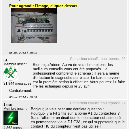
Pour agrandir l'image, cliquez dessus.
05 mai 2014 à 18:23
Contacteur chauffe-eau réponse 26
GL
Membre inscrit
Bien reçu Adrien. Au vu de vos descriptions, les
meilleurs conseils vous ont été proposés. Le
professionnel comprend le schéma ; il sera à même
d'effectuer le diagnostic sur place. Le faire intervenir
est la première action à effectuer. Vous pourrez lui faire
31 944 messages
lire les échanges depuis le 25 avril.
Cordialement.
05 mai 2014 à 20:04
Contacteur chauffe-eau réponse 27
1Insp
Membre inscrit
Bonjour, je vais oser une dernière question :
Pourquoi y a t-il 2 fils sur la borne A1 du contacteur ?
Sans l'affirmer on dirait que le contacteur est alimenté
en permanence via le DJ C2A, ce qui supposerait que le
contact HC du compteur n'est pas utilisé !
4 868 messages