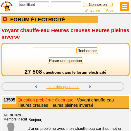
S'inscrire
Aide
FORUM ÉLECTRICITÉ
Voyant chauffe-eau Heures creuses Heures pleines
inversé
27 508
questions dans le
forum électricité
Liste des questions
13505
Question problème électrique :
Voyant chauffe-eau
Heures creuses Heures pleines inversé
ADRIEN2911
Membre inscrit
Bonjour,
J'ai un problème avec mon chauffe eau car il se met en