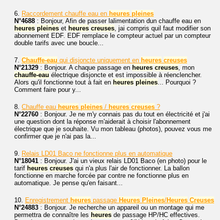
6.
Raccordement chauffe eau en
heures
pleines
N°4688
: Bonjour, Afin de passer lalimentation dun chauffe eau en
heures
pleines
et
heures
creuses
, jai compris quil faut modifier son
abonnement EDF. EDF remplace le compteur actuel par un compteur
double tarifs avec une boucle...
7.
Chauffe-eau
qui disjoncte uniquement en
heures
creuses
N°21329
: Bonjour. A chaque passage en
heures
creuses
, mon
chauffe-eau
électrique disjoncte et est impossible à réenclencher.
Alors qu'il fonctionne tout à fait en
heures
pleines
... Pourquoi ?
Comment faire pour y...
8.
Chauffe eau
heures
pleines
/
heures
creuses
?
N°22760
: Bonjour. Je ne m'y connais pas du tout en électricité et j'ai
une question dont la réponse m'aiderait à choisir l'abonnement
électrique que je souhaite. Vu mon tableau (photos), pouvez vous me
confirmer que je n'ai pas la...
9.
Relais LD01 Baco ne fonctionne plus en automatique
N°18041
: Bonjour. J'ai un vieux relais LD01 Baco (en photo) pour le
tarif
heures
creuses
qui n'a plus l'air de fonctionner. La ballon
fonctionne en marche forcée par contre ne fonctionne plus en
automatique. Je pense qu'en faisant...
10.
Enregistrement
heures
passage
Heures
Pleines
/
Heures
Creuses
N°24883
: Bonjour. Je recherche un appareil ou un montage qui me
permettra de connaître les
heures
de passage HP/HC effectives.