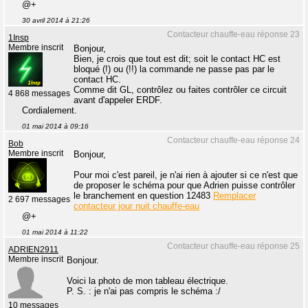
@+
30 avril 2014 à 21:26
Contacteur chauffe-eau réponse 23
1Insp
Membre inscrit
Bonjour,
Bien, je crois que tout est dit; soit le contact HC est
bloqué (!) ou (!!) la commande ne passe pas par le
contact HC.
Comme dit GL, contrôlez ou faites contrôler ce circuit
4 868 messages
avant d'appeler ERDF.
Cordialement.
01 mai 2014 à 09:16
Contacteur chauffe-eau réponse 24
Bob
Membre inscrit
Bonjour,
Pour moi c'est pareil, je n'ai rien à ajouter si ce n'est que
de proposer le schéma pour que Adrien puisse contrôler
le branchement en question 12483
Remplacer
2 697 messages
contacteur jour nuit chauffe-eau
@+
01 mai 2014 à 11:22
Contacteur chauffe-eau réponse 25
ADRIEN2911
Membre inscrit
Bonjour.
Voici la photo de mon tableau électrique.
P. S. : je n'ai pas compris le schéma :/
10 messages