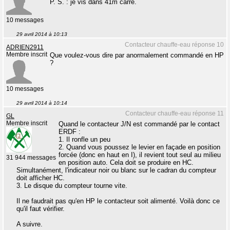
P. S. : je vis dans 41m carré.
10 messages
29 avril 2014 à 10:13
Contacteur chauffe-eau réponse 10
ADRIEN2911
Membre inscrit
Que voulez-vous dire par anormalement commandé en HP
?
10 messages
29 avril 2014 à 10:14
Contacteur chauffe-eau réponse 11
GL
Membre inscrit
Quand le contacteur J/N est commandé par le contact
ERDF :
1. Il ronfle un peu
2. Quand vous poussez le levier en façade en position
forcée (donc en haut en I), il revient tout seul au milieu
31 944 messages
en position auto. Cela doit se produire en HC.
Simultanément, l'indicateur noir ou blanc sur le cadran du compteur
doit afficher HC.
3. Le disque du compteur tourne vite.
Il ne faudrait pas qu'en HP le contacteur soit alimenté. Voilà donc ce
qu'il faut vérifier.
A suivre.