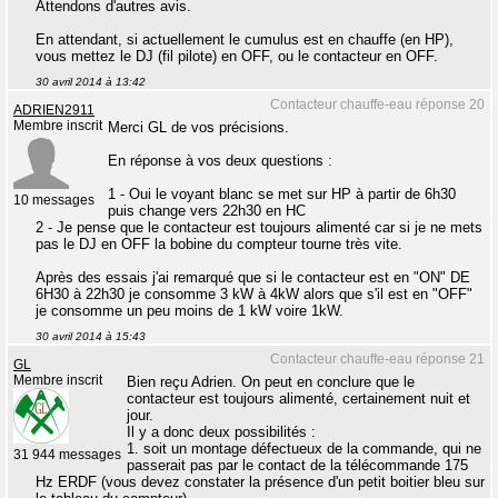
Attendons d'autres avis.
En attendant, si actuellement le cumulus est en chauffe (en HP),
vous mettez le DJ (fil pilote) en OFF, ou le contacteur en OFF.
30 avril 2014 à 13:42
Contacteur chauffe-eau réponse 20
ADRIEN2911
Membre inscrit
Merci GL de vos précisions.
En réponse à vos deux questions :
1 - Oui le voyant blanc se met sur HP à partir de 6h30
10 messages
puis change vers 22h30 en HC
2 - Je pense que le contacteur est toujours alimenté car si je ne mets
pas le DJ en OFF la bobine du compteur tourne très vite.
Après des essais j'ai remarqué que si le contacteur est en "ON" DE
6H30 à 22h30 je consomme 3 kW à 4kW alors que s'il est en "OFF"
je consomme un peu moins de 1 kW voire 1kW.
30 avril 2014 à 15:43
Contacteur chauffe-eau réponse 21
GL
Membre inscrit
Bien reçu Adrien. On peut en conclure que le
contacteur est toujours alimenté, certainement nuit et
jour.
Il y a donc deux possibilités :
1. soit un montage défectueux de la commande, qui ne
31 944 messages
passerait pas par le contact de la télécommande 175
Hz ERDF (vous devez constater la présence d'un petit boitier bleu sur