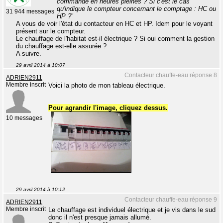
commandé en heures pleines ? Si c'est le cas
qu'indique le compteur concernant le comptage : HC ou
31 944 messages
HP ?
"
A vous de voir l'état du contacteur en HC et HP. Idem pour le voyant
présent sur le compteur.
Le chauffage de l'habitat est-il électrique ? Si oui comment la gestion
du chauffage est-elle assurée ?
A suivre.
29 avril 2014 à 10:07
Contacteur chauffe-eau réponse 8
ADRIEN2911
Membre inscrit
Voici la photo de mon tableau électrique.
Pour agrandir l'image, cliquez dessus.
10 messages
29 avril 2014 à 10:12
Contacteur chauffe-eau réponse 9
ADRIEN2911
Membre inscrit
Le chauffage est individuel électrique et je vis dans le sud
donc il n'est presque jamais allumé.