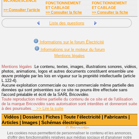
INCANDESCENCE
FONCTIONNEMENT
FONCTIONNEMENT
ET CABLAGE
ET CABLAGE
>> Consulter l'article
>> Consulter la fiche
>> Consulter la fiche
Liste des questions
Informations sur le forum Électricité
Informations sur le moteur du forum
Mentions légales
Mentions légales :
Le contenu, textes, images, illustrations sonores, vidéos,
photos, animations, logos et autres documents constituent ensemble une
œuvre protégée par les lois en vigueur sur la propriété intellectuelle (article
L.122-4).
Aucune exploitation commerciale ou non commerciale même partielle des
données qui sont présentées sur ce site ne pourra être effectuée sans
l'accord préalable et écrit de la SARL Bricovidéo.
Toute reproduction même partielle du contenu de ce site et de l'utilisation
de la marque Bricovidéo sans autorisation sont interdites et donneront suite
à des poursuites.
>> Lire la suite
Vidéos
|
Dossiers
|
Fiches
|
Toute l'électricité
|
Fabricants
|
Articles
|
Images
|
Schémas électriques
© Bricovidéo
Les cookies nous permettent de personnaliser le contenu et les annonces,
d'offrir des fonctionnalités relatives aux médias sociaux et d'analyser notre