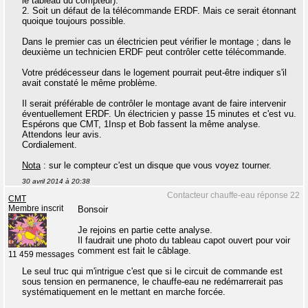
le tableau du compteur).
2. Soit un défaut de la télécommande ERDF. Mais ce serait étonnant
quoique toujours possible.
Dans le premier cas un électricien peut vérifier le montage ; dans le
deuxième un technicien ERDF peut contrôler cette télécommande.
Votre prédécesseur dans le logement pourrait peut-être indiquer s'il
avait constaté le même problème.
Il serait préférable de contrôler le montage avant de faire intervenir
éventuellement ERDF. Un électricien y passe 15 minutes et c'est vu.
Espérons que CMT, 1Insp et Bob fassent la même analyse.
Attendons leur avis.
Cordialement.
Nota
: sur le compteur c'est un disque que vous voyez tourner.
30 avril 2014 à 20:38
Contacteur chauffe-eau réponse 22
CMT
Membre inscrit
Bonsoir
Je rejoins en partie cette analyse.
Il faudrait une photo du tableau capot ouvert pour voir
comment est fait le câblage.
11 459 messages
Le seul truc qui m'intrigue c'est que si le circuit de commande est
sous tension en permanence, le chauffe-eau ne redémarrerait pas
systématiquement en le mettant en marche forcée.