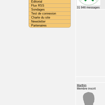
Editorial
Flux RSS
31 946 messages
Sondages
Test de connexion
Charte du site
Newsletter
Partenaires
Marthin
Membre inscrit