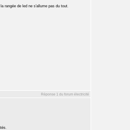
 la rangée de led ne s'allume pas du tout.
Réponse 1 du forum électricité
tés.