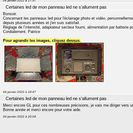
04 janvier 2022 à 17:57
Certaines led de mon panneau led ne s'allument pas
Bonsoir.
Concernant les panneaux led pour l'éclairage photo et vidéo, personnellemen
depuis plusieurs années et j'en suis satisfait.
Réglage de l’intensité, adaptateur secteur fourni, alimentation par batterie
Cordialement. Patrice
Pour agrandir les images, cliquez dessus.
04 janvier 2022 à 18:47
Certaines led de mon panneau led ne s'allument pas
Merci encore GL pour ces nombreuses précisions, je vais me diriger vers u
Bonne année et merci encore pour votre aide.
04 janvier 2022 à 20:04