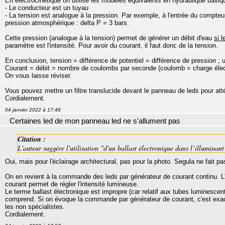
En électrocinétique on utilise les modèles équivalents en hydraulique basiq
- Le conducteur est un tuyau
- La tension est analogue à la pression. Par exemple, à l'entrée du compteu
pression atmosphérique : delta P = 3 bars.
Cette pression (analogue à la tension) permet de générer un débit d'eau
si l
paramètre est l'intensité. Pour avoir du courant, il faut donc de la tension.
En conclusion, tension = différence de potentiel = différence de pression ; un
Courant = débit = nombre de coulombs par seconde (coulomb = charge élect
On vous laisse réviser.
Vous pouvez mettre un filtre translucide devant le panneau de leds pour atté
Cordialement.
04 janvier 2022 à 17:48
Certaines led de mon panneau led ne s'allument pas
Citation :
L'auteur suggère l'utilisation "d'un ballast électronique dans l’illumina
Oui, mais pour l'éclairage architectural, pas pour la photo. Segula ne fait pa
On en revient à la commande des leds par générateur de courant continu. L'é
courant permet de régler l'intensité lumineuse.
Le terme ballast électronique est impropre (car relatif aux tubes luminescent
comprend. Si on évoque la commande par générateur de courant, c'est exact
les non spécialistes.
Cordialement.