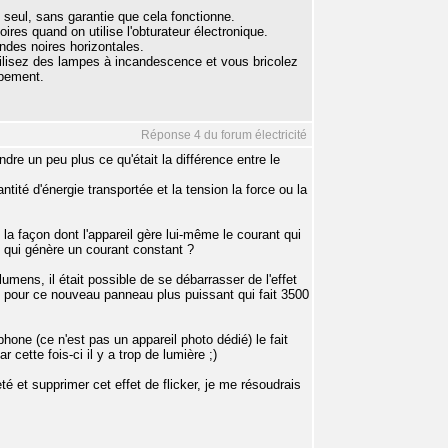
e seul, sans garantie que cela fonctionne.
res quand on utilise l'obturateur électronique.
ndes noires horizontales.
 utilisez des lampes à incandescence et vous bricolez
ppement.
Réponse 4 du forum électricité
re un peu plus ce qu'était la différence entre le
ntité d'énergie transportée et la tension la force ou la
la façon dont l'appareil gère lui-même le courant qui
tif qui génère un courant constant ?
umens, il était possible de se débarrasser de l'effet
t pour ce nouveau panneau plus puissant qui fait 3500
phone (ce n'est pas un appareil photo dédié) le fait
 cette fois-ci il y a trop de lumière ;)
té et supprimer cet effet de flicker, je me résoudrais