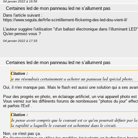
04 janvier 2022 à 16:56
Certaines led de mon panneau led ne s'allument pas
Dans l'article suivant :
https://www.segula.de/fr/le-scintillement-flickering-des-led-dou-vient-il/
L'auteur suggère l'utilisation "d'un ballast électronique dans l’illuminant LED"
Qu'en pensez-vous ?
04 janvier 2022 à 17:33
Certaines led de mon panneau led ne s'allument pas
Citation :
je me résoudrais certainement a acheter un panneau led spécial photo.
Oui, il n'en manque pas. Mais le flash est aussi une solution qui a ses ava
Pour des progrès en photo, en éclairage artificiel, un vrai appareil photo es
Vous verrez sur les différents forums de nombreuses "photos du jour" effectuée
et parfois l'Exif .
Citation :
Je pense avoir compris que le courant est ce qu'on pourrait définir par la 
la rapidité a laquelle le courant est acheminé dans le circuit.
Non, ce n'est pas ça.