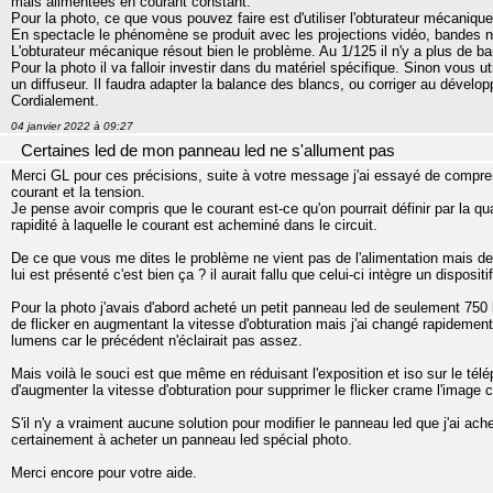
mais alimentées en courant constant.
Pour la photo, ce que vous pouvez faire est d'utiliser l'obturateur mécaniqu
En spectacle le phénomène se produit avec les projections vidéo, bandes noi
L'obturateur mécanique résout bien le problème. Au 1/125 il n'y a plus de ba
Pour la photo il va falloir investir dans du matériel spécifique. Sinon vous
un diffuseur. Il faudra adapter la balance des blancs, ou corriger au dévelo
Cordialement.
04 janvier 2022 à 09:27
Certaines led de mon panneau led ne s'allument pas
Merci GL pour ces précisions, suite à votre message j'ai essayé de comprend
courant et la tension.
Je pense avoir compris que le courant est-ce qu'on pourrait définir par la qua
rapidité à laquelle le courant est acheminé dans le circuit.
De ce que vous me dites le problème ne vient pas de l'alimentation mais de 
lui est présenté c'est bien ça ? il aurait fallu que celui-ci intègre un disposi
Pour la photo j'avais d'abord acheté un petit panneau led de seulement 750 l
de flicker en augmentant la vitesse d'obturation mais j'ai changé rapidemen
lumens car le précédent n'éclairait pas assez.
Mais voilà le souci est que même en réduisant l'exposition et iso sur le télé
d'augmenter la vitesse d'obturation pour supprimer le flicker crame l'image car
S'il n'y a vraiment aucune solution pour modifier le panneau led que j'ai ache
certainement à acheter un panneau led spécial photo.
Merci encore pour votre aide.