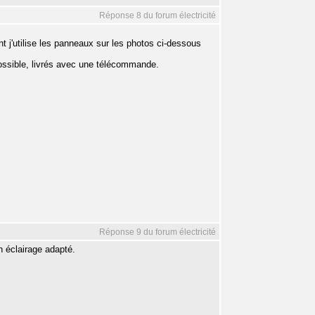
Réponse 8 du forum électricité
t j'utilise les panneaux sur les photos ci-dessous
 possible, livrés avec une télécommande.
Réponse 9 du forum électricité
n éclairage adapté.