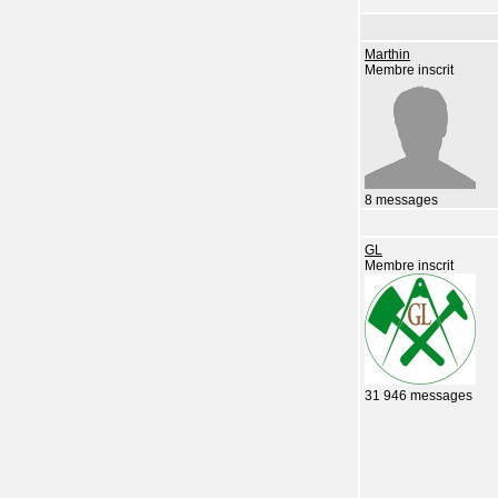
Marthin
Membre inscrit
8 messages
GL
Membre inscrit
31 946 messages