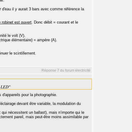
ue.
r d'eau il y aurait 3 bars avec comme référence la
e robinet est ouvert
. Donc débit = courant et le
ité le volt (V).
rique élémentaire) = ampère (A).
nuer le scintillement.
Réponse 7 du forum électricité
nt LED"
s d'appareils pour la photographie.
clairage devant être variable, la modulation du
 qui nécessitent un ballast), mais n’importe qui le
ement pareil, mais peut-être moins assimilable par