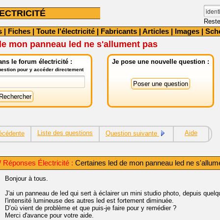
ECTRICITÉ
Reste
s
|
Fiches
|
Toute l'électricité
|
Fabricants
|
Articles
|
Images
|
Sch
de mon panneau led ne s'allument pas
ns le forum électricité :
Je pose une nouvelle question :
question pour y accéder directement
Liste des questions
Aide
écédente
Question suivante
 Réponses Électricité :
Certaines led de mon panneau led ne s'allum
Bonjour à tous.
J'ai un panneau de led qui sert à éclairer un mini studio photo, depuis quelq
l'intensité lumineuse des autres led est fortement diminuée.
D’où vient de problème et que puis-je faire pour y remédier ?
Merci d'avance pour votre aide.