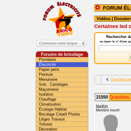
FORUM ÉL
Vidéos
|
Dossier
Certaines led 
Rechercher da
ou taper le n° d'une 
Choisissez votre langue
Forums de bricolage
Plomberie
Électricité
Papier peint
Peinture
Menuiserie
Question pr
Sols . Carrelages
Maçonnerie
Isolation
21550
Questions /
Chauffage
Climatisation
Marthin
Écologie Habitat
Membre inscrit
Bricolage Créatif Photos
Litiges Travaux
Toitures
Décoration