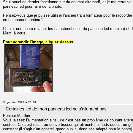
Seul souci ce dernier fonctionne sur du courant alternatif, et je me retrouve 
panneau led pour faire de la photo.
Pensez-vous que je puisse utiliser l'ancien transformateur pour le raccorde
en un courant continu ?
Ci-joint une photo relatant les caractéristiques du panneau led (en bleu) et du
Merci à vous.
Pour agrandir l'image, cliquez dessus.
04 janvier 2022 à 00:20
Certaines led de mon panneau led ne s'allument pas
Bonjour Marthin.
Vous laissez l'alimentation ainsi, ce n'est pas un problème de courant altern
secteur. Cela est relatif au convertisseur qui alimente les leds qui est un g
constant (il s'agit d'un appareil grand public, donc pas adapté pour la phot