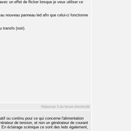
avec un effet de flicker lorsque je veux utiliser ce
r au nouveau panneau led afin que celui-ci fonctionne
 transfo (noir).
Réponse 3 du forum électricité
atif ou continu pour ce qui concerne l'alimentation
énérateur de tension, et non un générateur de courant
o). En éclairage scénique ce sont des leds également,