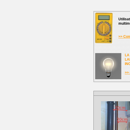
Utilisa
multim
>> Cons
LA
LA
IN
>> 