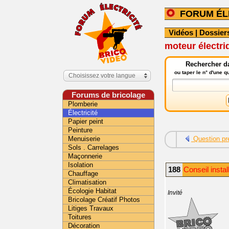
FORUM ÉL
Vidéos
|
Dossier
moteur électri
Rechercher da
ou taper le n° d'une 
Choisissez votre langue
Forums de bricolage
Plomberie
Électricité
Papier peint
Peinture
Menuiserie
Question pr
Sols . Carrelages
Maçonnerie
Isolation
188
Conseil instal
Chauffage
Climatisation
Écologie Habitat
Invité
Bricolage Créatif Photos
Litiges Travaux
Toitures
Décoration