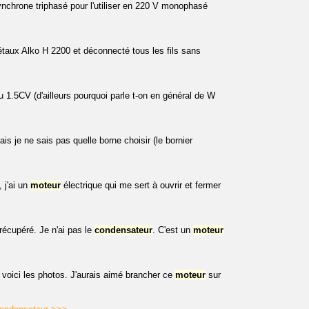
nchrone triphasé pour l'utiliser en 220 V monophasé
étaux Alko H 2200 et déconnecté tous les fils sans
1.5CV (d'ailleurs pourquoi parle t-on en général de W
s je ne sais pas quelle borne choisir (le bornier
 j'ai un
moteur
électrique qui me sert à ouvrir et fermer
récupéré. Je n'ai pas le
condensateur
. C'est un
moteur
voici les photos. J'aurais aimé brancher ce
moteur
sur