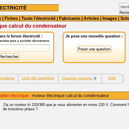
ECTRICITÉ
Reste
s
|
Fiches
|
Toute l'électricité
|
Fabricants
|
Articles
|
Images
|
Sch
que calcul du condensateur
ns le forum électricité :
Je pose une nouvelle question :
question pour y accéder directement
Liste des questions
Aide
écédente
Question suivante
lation électrique :
moteur électrique calcul du condensateur
J'ai un moteur tri 220/380 que je veux alimenter en mono 220 V. Comment fa
de troisième phase ?