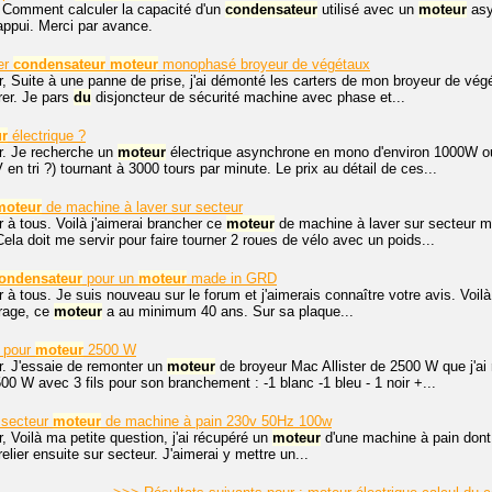
 Comment calculer la capacité d'un
condensateur
utilisé avec un
moteur
asy
appui. Merci par avance.
er
condensateur
moteur
monophasé broyeur de végétaux
, Suite à une panne de prise, j'ai démonté les carters de mon broyeur de vég
rer. Je pars
du
disjoncteur de sécurité machine avec phase et...
r
électrique ?
r. Je recherche un
moteur
électrique asynchrone en mono d'environ 1000W ou 
en tri ?) tournant à 3000 tours par minute. Le prix au détail de ces...
moteur
de machine à laver sur secteur
 à tous. Voilà j'aimerai brancher ce
moteur
de machine à laver sur secteur mai
Cela doit me servir pour faire tourner 2 roues de vélo avec un poids...
ondensateur
pour un
moteur
made in GRD
 à tous. Je suis nouveau sur le forum et j'aimerais connaître votre avis. Voilà,
arage, ce
moteur
a au minimum 40 ans. Sur sa plaque...
pour
moteur
2500 W
r. J'essaie de remonter un
moteur
de broyeur Mac Allister de 2500 W que j'ai 
 W avec 3 fils pour son branchement : -1 blanc -1 bleu - 1 noir +...
 secteur
moteur
de machine à pain 230v 50Hz 100w
, Voilà ma petite question, j'ai récupéré un
moteur
d'une machine à pain dont 
relier ensuite sur secteur. J'aimerai y mettre un...