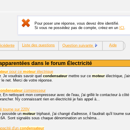
Pour poser une réponse, vous devez être identifié.
Si vous ne possédez pas de compte, créez-en un
ICI
.
Liste des questions
Aide
écédente
Question suivante
apparentées dans le forum Électricité
teur
pour ce
moteur
électrique
r. Je voudrais savoir quel
condensateur
mettre sur ce
moteur
électrique, j'a
r le net. Merci de votre réponse.
condensateur
compresseur
, En nettoyant mon compresseur avec de l'eau, j'ai grillé le contacteur à côt
ncher. N'y connaissant rien en électricité je fais appel à...
é tourne sur 220V
Je possède un
moteur
triphasé, j'ai changé d'adresse, il faudrait qu'il tourne s
3,6A. Sont signalés sous chaque dénomination un schéma...
apacité d'un
condensateur