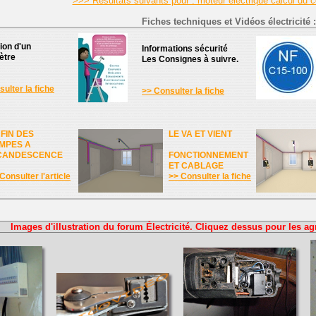
>>> Résultats suivants pour : moteur électrique calcul du
Fiches techniques et Vidéos électricité :
tion d'un
Informations sécurité
ètre
Les Consignes à suivre.
ulter la fiche
>> Consulter la fiche
 FIN DES
LE VA ET VIENT
MPES A
CANDESCENCE
FONCTIONNEMENT
ET CABLAGE
Consulter l'article
>> Consulter la fiche
Images d'illustration du forum Électricité. Cliquez dessus pour les ag