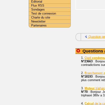
Editorial
Flux RSS
Sondages
Test de connexion
Charte du site
Newsletter
Partenaires
Question pr
Questions 
1.
Quel
condensa
N°23663
: Bonjou
contradictions su
2.
Branchement
N°18193
: Bonjour
plus comment rebra
3.
Moteur
triphas
N°70
: Bonjour. 
triphasé 380v a 
4.
Calcul
de la c