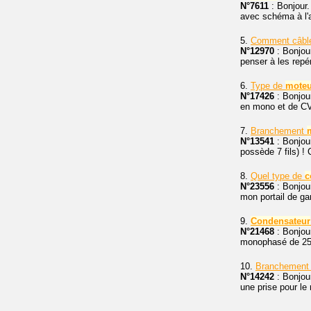
N°7611
: Bonjour.
avec schéma à l'
5.
Comment câbl
N°12970
: Bonjour
penser à les repé
6.
Type de
moteu
N°17426
: Bonjou
en mono et de CV 
7.
Branchement
N°13541
: Bonjour
possède 7 fils) ! 
8.
Quel type de
c
N°23556
: Bonjour
mon portail de g
9.
Condensateur
N°21468
: Bonjou
monophasé de 2500
10.
Branchement
N°14242
: Bonjour
une prise pour le 