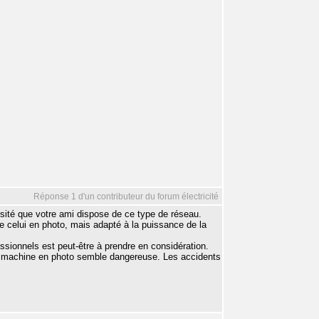
Réponse 1 d'un contributeur du forum électricité
essité que votre ami dispose de ce type de réseau.
e celui en photo, mais adapté à la puissance de la
essionnels est peut-être à prendre en considération.
 La machine en photo semble dangereuse. Les accidents