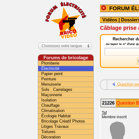
FORUM ÉL
Vidéos
|
Dossier
Câblage prise 
Rechercher da
ou taper le n° d'une 
Choisissez votre langue
Forums de bricolage
Plomberie
Électricité
Papier peint
Peinture
Menuiserie
Question pr
Sols . Carrelages
Maçonnerie
Isolation
21226
Question B
Chauffage
Climatisation
Taf
Écologie Habitat
Membre inscrit
Bricolage Créatif Photos
Litiges Travaux
Toitures
Décoration