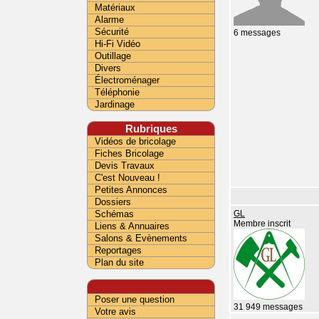
Matériaux
Alarme
Sécurité
6 messages
Hi-Fi Vidéo
Outillage
Divers
Électroménager
Téléphonie
Jardinage
Rubriques
Vidéos de bricolage
Fiches Bricolage
Devis Travaux
C'est Nouveau !
Petites Annonces
Dossiers
Schémas
GL
Membre inscrit
Liens & Annuaires
Salons & Evènements
Reportages
Plan du site
Poser une question
31 949 messages
Votre avis