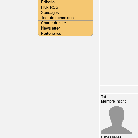
Editorial
Flux RSS
Sondages
Test de connexion
Charte du site
Newsletter
Partenaires
Taf
Membre inscrit
6 messages