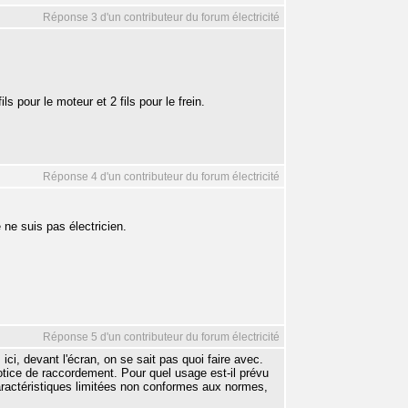
Réponse 3 d'un contributeur du forum électricité
ls pour le moteur et 2 fils pour le frein.
Réponse 4 d'un contributeur du forum électricité
ne suis pas électricien.
Réponse 5 d'un contributeur du forum électricité
ci, devant l'écran, on se sait pas quoi faire avec.
otice de raccordement. Pour quel usage est-il prévu
caractéristiques limitées non conformes aux normes,