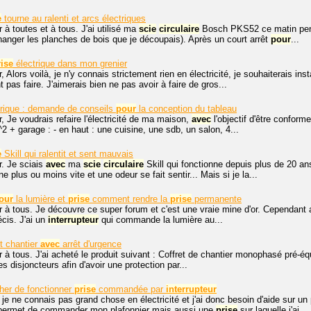
e
tourne au ralenti et arcs électriques
 à toutes et à tous. J'ai utilisé ma
scie
circulaire
Bosch PKS52 ce matin pend
anger les planches de bois que je découpais). Après un court arrêt
pour
...
rise
électrique dans mon grenier
, Alors voilà, je n'y connais strictement rien en électricité, je souhaiterais ins
pas faire. J'aimerais bien ne pas avoir à faire de gros...
trique : demande de conseils
pour
la conception du tableau
, Je voudrais refaire l'électricité de ma maison,
avec
l'objectif d'être conform
 + garage : - en haut : une cuisine, une sdb, un salon, 4...
e
Skill qui ralentit et sent mauvais
r. Je sciais
avec
ma
scie
circulaire
Skill qui fonctionne depuis plus de 20 ans
rne plus ou moins vite et une odeur se fait sentir... Mais si je la...
our
la lumière et
prise
comment rendre la
prise
permanente
 à tous. Je découvre ce super forum et c'est une vraie mine d'or. Cependant ap
cis. J'ai un
interrupteur
qui commande la lumière au...
t chantier
avec
arrêt d'urgence
 à tous. J'ai acheté le produit suivant : Coffret de chantier monophasé pré-é
es disjoncteurs afin d'avoir une protection par...
her de fonctionner
prise
commandée par
interrupteur
 je ne connais pas grand chose en électricité et j'ai donc besoin d'aide sur un p
permet de commander mon plafonnier mais aussi une
prise
sur laquelle j'ai...