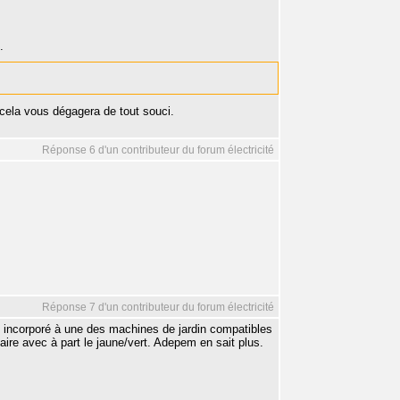
.
 cela vous dégagera de tout souci.
Réponse 6 d'un contributeur du forum électricité
Réponse 7 d'un contributeur du forum électricité
st incorporé à une des machines de jardin compatibles
faire avec à part le jaune/vert. Adepem en sait plus.