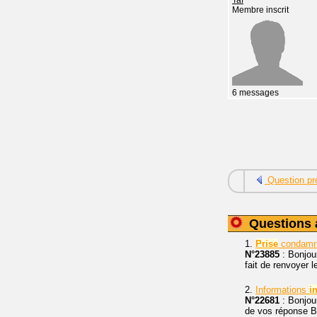
Membre inscrit
6 messages
Question pr
Questions 
1.
Prise
condamné
N°23885
: Bonjour
fait de renvoyer 
2.
Informations
i
N°22681
: Bonjou
de vos réponse Bo