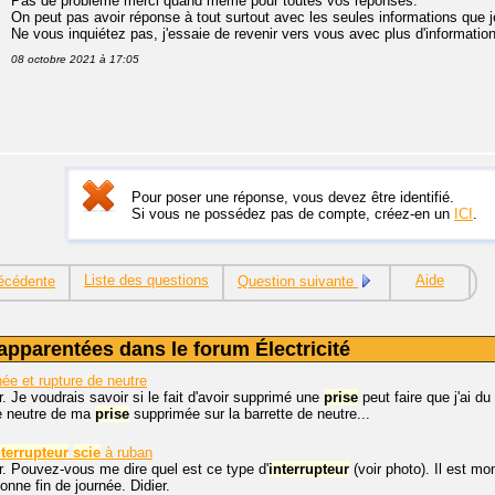
Pas de problème merci quand même pour toutes vos réponses.
On peut pas avoir réponse à tout surtout avec les seules informations que j
Ne vous inquiétez pas, j'essaie de revenir vers vous avec plus d'informati
08 octobre 2021 à 17:05
Pour poser une réponse, vous devez être identifié.
Si vous ne possédez pas de compte, créez-en un
ICI
.
Liste des questions
Aide
écédente
Question suivante
apparentées dans le forum Électricité
e et rupture de neutre
. Je voudrais savoir si le fait d'avoir supprimé une
prise
peut faire que j'ai d
le neutre de ma
prise
supprimée sur la barrette de neutre...
nterrupteur
scie
à ruban
r. Pouvez-vous me dire quel est ce type d'
interrupteur
(voir photo). Il est m
nne fin de journée. Didier.