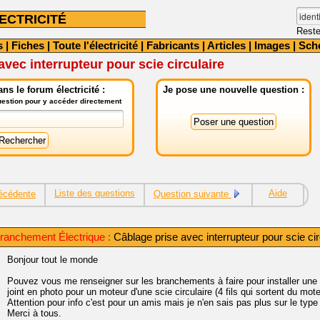
ECTRICITÉ
Reste
s
|
Fiches
|
Toute l'électricité
|
Fabricants
|
Articles
|
Images
|
Sch
avec interrupteur pour scie circulaire
ns le forum électricité :
Je pose une nouvelle question :
question pour y accéder directement
Liste des questions
Aide
écédente
Question suivante
ranchement Électrique :
Câblage prise avec interrupteur pour scie cir
Bonjour tout le monde
Pouvez vous me renseigner sur les branchements à faire pour installer une 
joint en photo pour un moteur d'une scie circulaire (4 fils qui sortent du mote
Attention pour info c'est pour un amis mais je n'en sais pas plus sur le type
Merci à tous.