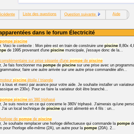
Liste des questions
Aide
écédente
Question suivante
apparentées dans le forum Électricité
pompe
piscine
. Voici le contexte : Mon père est en train de construire une
piscine
8,80x 4,8
mpe
de 1995 provenant d'une
piscine
municipale, j'essaye donc de la...
complémentaire sur prise séparée d'une
pompe
de
piscine
r, Je fais fonctionner ma
pompe
de
piscine
sur une prise avec un programmate
grammateur, faire une autre arrivée sur une autre prise commandée afin...
moteur
piscine
étoile / triangle
 à tous et merci par avance pour votre aide. Je souhaite installer un variate
lassique en 230v). Pour se faire la variateur doit être branché...
pompe
piscine
en 380 triphasé
r, Je suis novice en ce qui concerne le 380V triphasé. J'aimerais qu'une pe
. J'ai un local technique de
piscine
qui est alimenté en 4 fils : un...
horloge de
pompe
de
piscine
r, Je souhaite remplacer une horloge défectueuse qui commande la
pompe
d
Un pour l'horloge elle-même (2A), un autre pour la
pompe
(20A). 2...