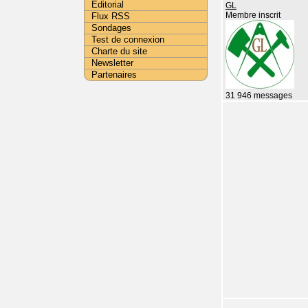
Editorial
GL
Flux RSS
Membre inscrit
Sondages
Test de connexion
Charte du site
Newsletter
Partenaires
31 946 messages