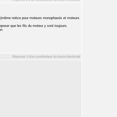
ent (même notice pour moteurs monophasés et moteurs
pposer que les fils du moteur y sont toujours.
on.
Réponse 3 d'un contributeur du forum électricité