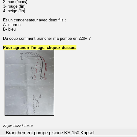
2- noir (épais)
3- rouge (fin)
4- beige (fin)
Et un condensateur avec deux fils :
A- marron
B- bleu
Du coup comment brancher ma pompe en 220v ?
Pour agrandir l'image, cliquez dessus.
27 juin 2022 à 21:10
Branchement pompe piscine KS-150 Kripsol