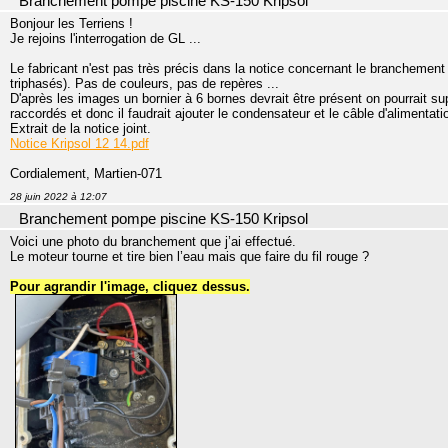
Branchement pompe piscine KS-150 Kripsol
Bonjour les Terriens !
Je rejoins l'interrogation de GL ...
Le fabricant n'est pas très précis dans la notice concernant le branchem
triphasés). Pas de couleurs, pas de repères ...
D'après les images un bornier à 6 bornes devrait être présent on pourrait su
raccordés et donc il faudrait ajouter le condensateur et le câble d'alimentati
Extrait de la notice joint.
Notice Kripsol 12 14.pdf
Cordialement, Martien-071
28 juin 2022 à 12:07
Branchement pompe piscine KS-150 Kripsol
Voici une photo du branchement que j’ai effectué.
Le moteur tourne et tire bien l’eau mais que faire du fil rouge ?
Pour agrandir l'image, cliquez dessus.