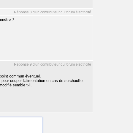
Réponse 8 d'un contributeur du forum électricité
hmmètre ?
Réponse 9 d'un contributeur du forum électricité
ur point commun éventuel.
e pour couper l'alimentation en cas de surchauffe.
odifié semble t-il.