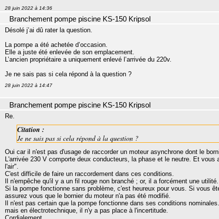
28 juin 2022 à 14:36
Branchement pompe piscine KS-150 Kripsol
Désolé j’ai dû rater la question.
La pompe a été achetée d’occasion.
Elle a juste été enlevée de son emplacement.
L’ancien propriétaire a uniquement enlevé l’arrivée du 220v.
Je ne sais pas si cela répond à la question ?
28 juin 2022 à 14:47
Branchement pompe piscine KS-150 Kripsol
Re.
Citation :
Je ne sais pas si cela répond à la question ?
Oui car il n'est pas d'usage de raccorder un moteur asynchrone dont le bornie
L'arrivée 230 V comporte deux conducteurs, la phase et le neutre. Et vous
l'air".
C'est difficile de faire un raccordement dans ces conditions.
Il n'empêche qu'il y a un fil rouge non branché ; or, il a forcément une utilité.
Si la pompe fonctionne sans problème, c'est heureux pour vous. Si vous ê
assurez vous que le bornier du moteur n'a pas été modifié.
Il n'est pas certain que la pompe fonctionne dans ses conditions nominales.
mais en électrotechnique, il n'y a pas place à l'incertitude.
Cordialement.