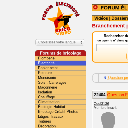
FORUM ÉL
Vidéos
|
Dossier
Branchement p
Rechercher da
ou taper le n° d'une 
Choisissez votre langue
Forums de bricolage
Plomberie
Électricité
Papier peint
Peinture
Menuiserie
Question pr
Sols . Carrelages
Maçonnerie
Isolation
22404
Question Fo
Chauffage
Climatisation
Cool3136
Écologie Habitat
Membre inscrit
Bricolage Créatif Photos
Litiges Travaux
Toitures
Décoration