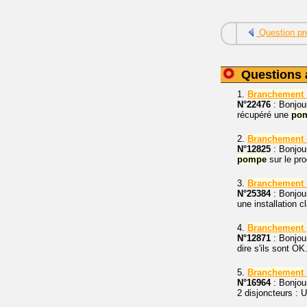
Question pr
Questions 
1.
Branchement
N°22476
: Bonjour
récupéré une
po
2.
Branchement
N°12825
: Bonjou
pompe
sur le pro
3.
Branchement
N°25384
: Bonjour
une installation c
4.
Branchement
N°12871
: Bonjou
dire s'ils sont OK
5.
Branchement
N°16964
: Bonjou
2 disjoncteurs : 