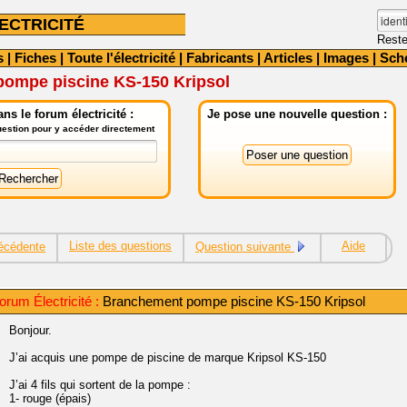
ECTRICITÉ
Reste
s
|
Fiches
|
Toute l'électricité
|
Fabricants
|
Articles
|
Images
|
Sch
ompe piscine KS-150 Kripsol
ns le forum électricité :
Je pose une nouvelle question :
question pour y accéder directement
Liste des questions
Aide
écédente
Question suivante
rum Électricité :
Branchement pompe piscine KS-150 Kripsol
Bonjour.
J’ai acquis une pompe de piscine de marque Kripsol KS-150
J’ai 4 fils qui sortent de la pompe :
1- rouge (épais)