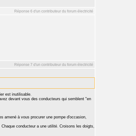
Réponse 6 d'un contributeur du forum électricité
Réponse 7 d'un contributeur du forum électricité
r est inutilisable.
 avez devant vous des conducteurs qui semblent "en
tes amené à vous procurer une pompe d'occasion,
 Chaque conducteur a une utilité. Croisons les doigts,