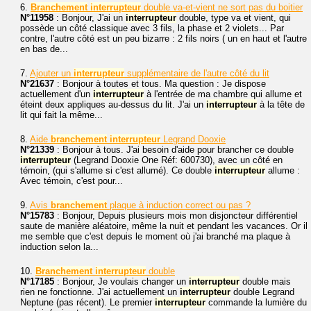
6.
Branchement
interrupteur
double va-et-vient ne sort pas du boitier
N°11958
: Bonjour, J'ai un
interrupteur
double, type va et vient, qui
possède un côté classique avec 3 fils, la phase et 2 violets... Par
contre, l'autre côté est un peu bizarre : 2 fils noirs ( un en haut et l'autre
en bas de...
7.
Ajouter un
interrupteur
supplémentaire de l'autre côté du lit
N°21637
: Bonjour à toutes et tous. Ma question : Je dispose
actuellement d'un
interrupteur
à l'entrée de ma chambre qui allume et
éteint deux appliques au-dessus du lit. J'ai un
interrupteur
à la tête de
lit qui fait la même...
8.
Aide
branchement
interrupteur
Legrand Dooxie
N°21339
: Bonjour à tous. J'ai besoin d'aide pour brancher ce double
interrupteur
(Legrand Dooxie One Réf: 600730), avec un côté en
témoin, (qui s'allume si c'est allumé). Ce double
interrupteur
allume :
Avec témoin, c'est pour...
9.
Avis
branchement
plaque à induction correct ou pas ?
N°15783
: Bonjour, Depuis plusieurs mois mon disjoncteur différentiel
saute de manière aléatoire, même la nuit et pendant les vacances. Or il
me semble que c'est depuis le moment où j'ai branché ma plaque à
induction selon la...
10.
Branchement
interrupteur
double
N°17185
: Bonjour, Je voulais changer un
interrupteur
double mais
rien ne fonctionne. J'ai actuellement un
interrupteur
double Legrand
Neptune (pas récent). Le premier
interrupteur
commande la lumière du