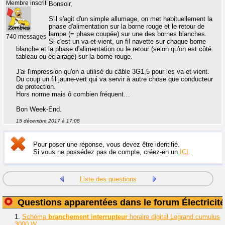
Membre inscrit
Bonsoir,
S'il s'agit d'un simple allumage, on met habituellement la
phase d'alimentation sur la borne rouge et le retour de
lampe (= phase coupée) sur une des bornes blanches.
740 messages
Si c'est un va-et-vient, un fil navette sur chaque borne
blanche et la phase d'alimentation ou le retour (selon qu'on est côté
tableau ou éclairage) sur la borne rouge.
J'ai l'impression qu'on a utilisé du câble 3G1,5 pour les va-et-vient.
Du coup un fil jaune-vert qui va servir à autre chose que conducteur
de protection.
Hors norme mais ô combien fréquent…
Bon Week-End.
15 décembre 2017 à 17:08
Pour poser une réponse, vous devez être identifié.
Si vous ne possédez pas de compte, créez-en un
ICI
.
Liste des questions
Questions apparentées dans le forum Électricité
1.
Schéma
branchement
interrupteur
horaire digital Legrand cumulus
3000 W