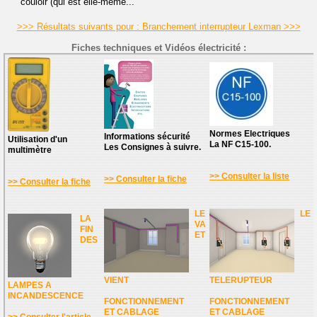
couloir (qui est elle-même...
>>> Résultats suivants pour : Branchement interrupteur Lexman >>>
Fiches techniques et Vidéos électricité :
Normes Electriques
Informations sécurité
Utilisation d'un
La NF C15-100.
Les Consignes à suivre.
multimètre
>> Consulter la liste
>> Consulter la fiche
>> Consulter la fiche
LE
LE
LA
VA
FIN
ET
DES
VIENT
TELERUPTEUR
LAMPES A
INCANDESCENCE
FONCTIONNEMENT
FONCTIONNEMENT
ET CABLAGE
ET CABLAGE