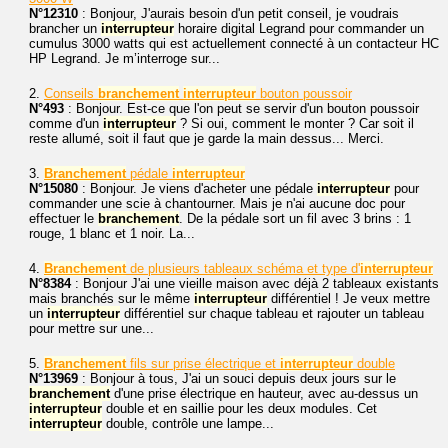
N°12310
: Bonjour, J'aurais besoin d'un petit conseil, je voudrais
brancher un
interrupteur
horaire digital Legrand pour commander un
cumulus 3000 watts qui est actuellement connecté à un contacteur HC
HP Legrand. Je m’interroge sur...
2.
Conseils
branchement
interrupteur
bouton poussoir
N°493
: Bonjour. Est-ce que l'on peut se servir d'un bouton poussoir
comme d'un
interrupteur
? Si oui, comment le monter ? Car soit il
reste allumé, soit il faut que je garde la main dessus... Merci.
3.
Branchement
pédale
interrupteur
N°15080
: Bonjour. Je viens d'acheter une pédale
interrupteur
pour
commander une scie à chantourner. Mais je n'ai aucune doc pour
effectuer le
branchement
. De la pédale sort un fil avec 3 brins : 1
rouge, 1 blanc et 1 noir. La...
4.
Branchement
de plusieurs tableaux schéma et type d'
interrupteur
N°8384
: Bonjour J'ai une vieille maison avec déjà 2 tableaux existants
mais branchés sur le même
interrupteur
différentiel ! Je veux mettre
un
interrupteur
différentiel sur chaque tableau et rajouter un tableau
pour mettre sur une...
5.
Branchement
fils sur prise électrique et
interrupteur
double
N°13969
: Bonjour à tous, J'ai un souci depuis deux jours sur le
branchement
d'une prise électrique en hauteur, avec au-dessus un
interrupteur
double et en saillie pour les deux modules. Cet
interrupteur
double, contrôle une lampe...