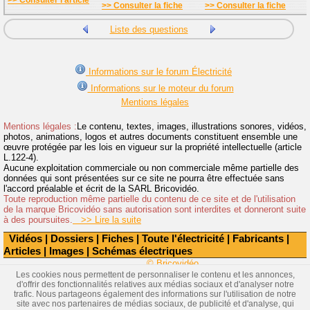
>> Consulter l'article
>> Consulter la fiche
>> Consulter la fiche
Liste des questions
Informations sur le forum Électricité
Informations sur le moteur du forum
Mentions légales
Mentions légales :
Le contenu, textes, images, illustrations sonores, vidéos,
photos, animations, logos et autres documents constituent ensemble une
œuvre protégée par les lois en vigueur sur la propriété intellectuelle (article
L.122-4).
Aucune exploitation commerciale ou non commerciale même partielle des
données qui sont présentées sur ce site ne pourra être effectuée sans
l'accord préalable et écrit de la SARL Bricovidéo.
Toute reproduction même partielle du contenu de ce site et de l'utilisation
de la marque Bricovidéo sans autorisation sont interdites et donneront suite
à des poursuites.
>> Lire la suite
Vidéos
|
Dossiers
|
Fiches
|
Toute l'électricité
|
Fabricants
|
Articles
|
Images
|
Schémas électriques
© Bricovidéo
Les cookies nous permettent de personnaliser le contenu et les annonces,
d'offrir des fonctionnalités relatives aux médias sociaux et d'analyser notre
trafic. Nous partageons également des informations sur l'utilisation de notre
site avec nos partenaires de médias sociaux, de publicité et d'analyse, qui