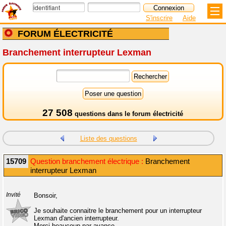
S'inscrire
Aide
FORUM ÉLECTRICITÉ
Branchement interrupteur Lexman
27 508
questions dans le
forum électricité
Liste des questions
15709
Question branchement électrique :
Branchement
interrupteur Lexman
Invité
Bonsoir,
Je souhaite connaitre le branchement pour un interrupteur
Lexman d'ancien interrupteur.
Merci beaucoup par avance.