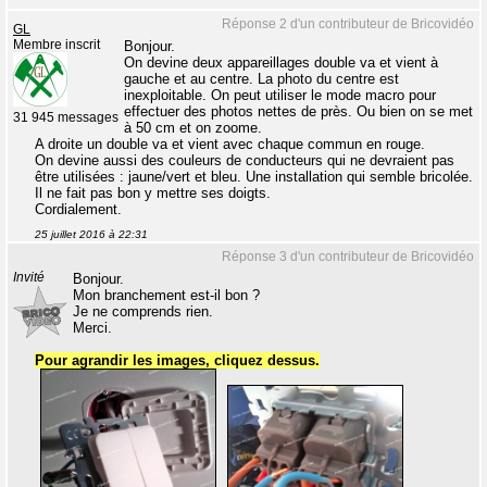
Réponse 2 d'un contributeur de Bricovidéo
GL
Membre inscrit
Bonjour.
On devine deux appareillages double va et vient à
gauche et au centre. La photo du centre est
inexploitable. On peut utiliser le mode macro pour
effectuer des photos nettes de près. Ou bien on se met
31 945 messages
à 50 cm et on zoome.
A droite un double va et vient avec chaque commun en rouge.
On devine aussi des couleurs de conducteurs qui ne devraient pas
être utilisées : jaune/vert et bleu. Une installation qui semble bricolée.
Il ne fait pas bon y mettre ses doigts.
Cordialement.
25 juillet 2016 à 22:31
Réponse 3 d'un contributeur de Bricovidéo
Invité
Bonjour.
Mon branchement est-il bon ?
Je ne comprends rien.
Merci.
Pour agrandir les images, cliquez dessus.