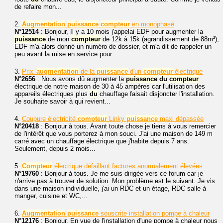
de refaire mon...
2.
Augmentation
puissance
compteur
en monophasé
N°12514
: Bonjour, Il y a 10 mois j'appelai EDF pour augmenter la
puissance
de mon
compteur
de 12k à 15k (agrandissement de 88m²),
EDF m'a alors donné un numéro de dossier, et m'a dit de rappeler un
peu avant la mise en service pour...
3.
Prix '
augmentation
de la
puissance
d'un
compteur
électrique
N°2656
: Nous avons dû augmenter la
puissance
du
compteur
électrique de notre maison de 30 à 45 ampères car l'utilisation des
appareils électriques plus
du
chauffage faisait disjoncter l'installation.
Je souhaite savoir à qui revient...
4.
Coupure électricité
compteur
Linky
puissance
maxi dépassée
N°20418
: Bonjour à tous. Avant toute chose je tiens à vous remercier
de l'intérêt que vous porterez à mon souci. J'ai une maison de 149 m
carré avec un chauffage électrique que j'habite depuis 7 ans.
Seulement, depuis 2 mois...
5.
Compteur
électrique défaillant factures anormalement élevées
N°19760
: Bonjour à tous. Je me suis dirigée vers ce forum car je
n'arrive pas à trouver de solution. Mon problème est le suivant. Je vis
dans une maison individuelle, j'ai un RDC et un étage, RDC salle à
manger, cuisine et WC,...
6.
Augmentation
puissance
souscrite installation pompe à chaleur
N°12176
: Bonjour, En vue de l'installation d'une pompe à chaleur nous