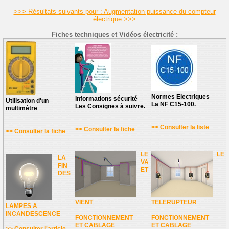
>>> Résultats suivants pour : Augmentation puissance du compteur
électrique >>>
Fiches techniques et Vidéos électricité :
Normes Electriques
Informations sécurité
Utilisation d'un
La NF C15-100.
Les Consignes à suivre.
multimètre
>> Consulter la liste
>> Consulter la fiche
>> Consulter la fiche
LE
LE
LA
VA
FIN
ET
DES
VIENT
TELERUPTEUR
LAMPES A
INCANDESCENCE
FONCTIONNEMENT
FONCTIONNEMENT
ET CABLAGE
ET CABLAGE