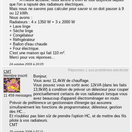
que l'on a rajouté des radiateurs électriques.
Mais nous ne savons pas calculer pour savoir si on doit passer à 9
ou 12 kWh.
Nous avons :
Radiateurs : 4 x 1350 W + 3 x 2000 W
+ Lave linge
+ Sèche linge
+ Congélateur
+ Réfrigérateur
+ Ballon d'eau chaude
+ Four électrique.
C'est une maison qui fait 110 m².
Merci pour vos réponses...
24 octobre 2009 à 20:05
Réponses 1 aux problèmes electricite
CMT
Membre inscrit
Bonjour,
Vous avez 11,4kW de chauffage.
Vous pouvez vous en sortir avec 12kVA (dans les faits
13,8kW) à condition de prévoir un délesteur pour couper
ponctuellement certains de vos radiateurs lorsque vous
11 459 messages
avez beaucoup d'appareil électroménager en route.
Prévoir de préférence un gestionnaire d'énergie qui assurera
simultanément les fonctions de programmateur, délesteur, gestion
des HC...
Et n'oubliez pas bien sûr de prendre l'option HC, et de mettre des fils
pilote à vos radiateurs.
CMT
25 octobre 2009 à 07:11