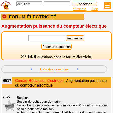
S'inscrire
Aide
FORUM ÉLECTRICITÉ
Augmentation puissance du compteur électrique
27 508
questions dans le
forum électricité
Liste des questions
6517
Conseil Réparation électrique :
Augmentation puissance
du compteur électrique
Invité
Bonjour,
Besoin de petit coup de main...
Nous cherchons à évaluer le nombre de kWh dont nous avons
besoin pour notre maison.
A l'heure actuelle, nous avons 6 kWh et tout disjoncte depuis