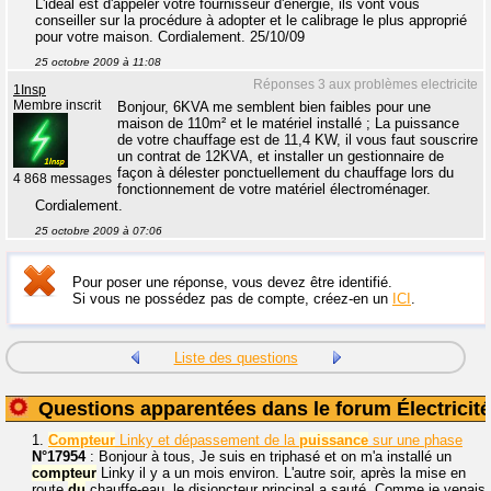
L'idéal est d'appeler votre fournisseur d'énergie, ils vont vous
conseiller sur la procédure à adopter et le calibrage le plus approprié
pour votre maison. Cordialement. 25/10/09
25 octobre 2009 à 11:08
Réponses 3 aux problèmes electricite
1Insp
Membre inscrit
Bonjour, 6KVA me semblent bien faibles pour une
maison de 110m² et le matériel installé ; La puissance
de votre chauffage est de 11,4 KW, il vous faut souscrire
un contrat de 12KVA, et installer un gestionnaire de
façon à délester ponctuellement du chauffage lors du
4 868 messages
fonctionnement de votre matériel électroménager.
Cordialement.
25 octobre 2009 à 07:06
Pour poser une réponse, vous devez être identifié.
Si vous ne possédez pas de compte, créez-en un
ICI
.
Liste des questions
Questions apparentées dans le forum Électricité
1.
Compteur
Linky et dépassement de la
puissance
sur une phase
N°17954
: Bonjour à tous, Je suis en triphasé et on m'a installé un
compteur
Linky il y a un mois environ. L'autre soir, après la mise en
route
du
chauffe-eau, le disjoncteur principal a sauté. Comme je venais