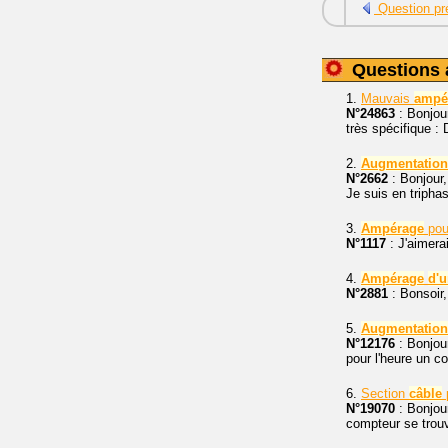
Question pr
Questions 
1.
Mauvais
ampé
N°24863
: Bonjour
très spécifique : 
2.
Augmentation
N°2662
: Bonjour,
Je suis en triphas
3.
Ampérage
pour
N°1117
: J'aimera
4.
Ampérage
d'
N°2881
: Bonsoir, 
5.
Augmentation
N°12176
: Bonjour
pour l'heure un c
6.
Section
câble
N°19070
: Bonjou
compteur se trouv