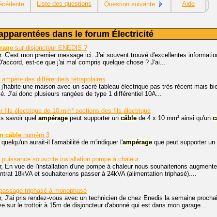
Liste des questions
Aide
écédente
Question suivante
apparentées dans le forum Électricité
rage
sur disjoncteur ENEDIS ?
. C'est mon premier message ici. J'ai souvent trouvé d'excellentes information
D'accord, est-ce que j'ai mal compris quelque chose ? J'ai...
ampère des différentiels tétrapolaires
 j'habite une maison avec un sacré tableau électrique pas très récent mais bie
é. J'ai donc plusieurs rangées de type 1 différentiel 10A...
 fils électrique de 10 mm² sections des fils électrique
is savoir quel
ampérage
peut supporter un
câble
de 4 x 10 mm² ainsi qu'un
c
un
câble
numéro 3
quelqu'un aurait-il l'amabilité de m'indiquer l'
ampérage
que peut supporter un
puissance souscrite installation pompe à chaleur
, En vue de l'installation d'une pompe à chaleur nous souhaiterions augmente
ontrat 18kVA et souhaiterions passer à 24kVA (alimentation triphasé)....
passage triphasé à monophasé
r, J'ai pris rendez-vous avec un technicien de chez Enedis la semaine proch
e sur le trottoir à 15m de disjoncteur d'abonné qui est dans mon garage...