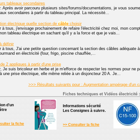
eurs tableaux secondaires
. Après avoir parcouru plusieurs sites/forums/documentations, je vous soumets
aux secondaires à partir du tableau principal. La nécessité...
ation électrique quelle section de
câble
choisir
 à tous, j'envisage prochainement de refaire l'électricité chez moi, mon comp
n tableau électrique en sachant qu'il y a la force et que je vais...
 définir
 à tous, J'ai une petite question concernant la section des câbles adéquate à
urmand en électricité (four, frigo, piscine chauffée,...
e 2 appliques à partir d'une prise
, Je suis bricoleur en herbe et je m'efforce de respecter les normes pour ne p
à une prise électrique, elle même reliée à un disjoncteur 20 A. Je...
>>> Résultats suivants pour : Augmentation ampérage d'un c
Fiches techniques et Vidéos électricité :
tion d'un
Informations sécurité
ètre
Les Consignes à suivre.
ulter la fiche
>> Consulter la fiche