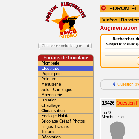
FORUM ÉL
Vidéos
|
Dossier
Augmentation 
Rechercher da
ou taper le n° d'une 
Choisissez votre langue
Forums de bricolage
Plomberie
Électricité
Papier peint
Peinture
Menuiserie
Question pr
Sols . Carrelages
Maçonnerie
Isolation
16426
Question Fo
Chauffage
Climatisation
lag78
Écologie Habitat
Membre inscrit
Bricolage Créatif Photos
Litiges Travaux
Toitures
Décoration