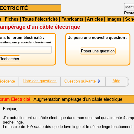
ECTRICITÉ
Reste
s
|
Fiches
|
Toute l'électricité
|
Fabricants
|
Articles
|
Images
|
Sch
ampérage d'un câble électrique
ns le forum électricité :
Je pose une nouvelle question :
question pour y accéder directement
Liste des questions
Aide
écédente
Question suivante
rum Électricité :
Augmentation ampérage d'un câble électrique
Bonjour,
J'ai actuellement un câble électrique dans mon sous-sol qui alimente 4 amp
sèche linge.
Le fusible de 10A saute dès que le lave linge et le sèche linge fonctionnen