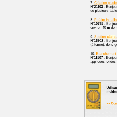
7.
Création plusi
N°21103
: Bonjour
de plusieurs table
8.
Refaire install
N°10795
: Bonjour
environ 40 m de mo
9.
Section
câble
à
N°16902
: Bonjour
(à terme), donc go
10.
Branchement d
N°11507
: Bonjour
appliques reliées 
Utilisa
multim
>> Cons