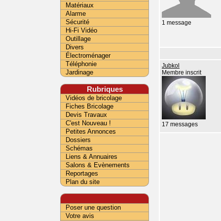
Matériaux
Alarme
Sécurité
1 message
Hi-Fi Vidéo
Outillage
Divers
Électroménager
Téléphonie
Jubkol
Jardinage
Membre inscrit
Rubriques
Vidéos de bricolage
Fiches Bricolage
Devis Travaux
C'est Nouveau !
17 messages
Petites Annonces
Dossiers
Schémas
Liens & Annuaires
Salons & Evènements
Reportages
Plan du site
Poser une question
Votre avis