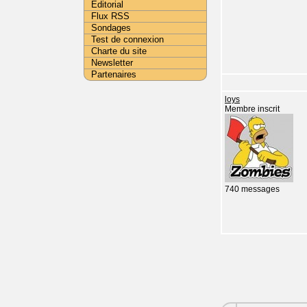
Editorial
Flux RSS
Sondages
Test de connexion
Charte du site
Newsletter
Partenaires
loys
Membre inscrit
740 messages