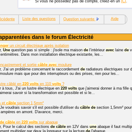
Si vous ne possédez pas de compte, créez-en un
ICI
.
Liste des questions
Aide
écédente
Question suivante
apparentées dans le forum Électricité
onger
un circuit électrique après isolation
r,
Une
question pas si simple : j'isole ma maison
de
l’intérieur
avec
laine
de
v
entimètres. Dans mon installation électrique existante, les...
ncastrement et sortie
câble
avec
moulure
r, J'ai un problème concernant le raccordement
de
radiateurs électriques sur 
moulure mais que pour des interrupteurs ou des prises, rien pour les...
stre câblé en
220
volts
en 110
volts
?
 à tous, J'ai un lustre électrique en
220
volts
que j'aimerai donner à ma fille 
'aimerai savoir si la transformation est possible et si le...
s
et
câble
section 1,5mm²
Je voudrais savoir s'il est possible d'utiliser du
câble
de
section 1,5mm² pou
ampères en amont. D'avance, merci.
de
câble
en
220
volts
sur abaque
r, Pour le calcul des sections
de
câble
en 12V dans
une
abaque il faut multip
ement multiplier par deux la longueur sur la lecture
de
l'abaque...