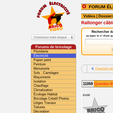
FORUM ÉL
Vidéos
|
Dossier
Rallonger câbl
Rechercher da
ou taper le n° d'une 
Choisissez votre langue
Forums de bricolage
Plomberie
Électricité
Papier peint
Peinture
Menuiserie
Question pr
Sols . Carrelages
Maçonnerie
Isolation
11059
Question Br
Chauffage
Climatisation
Écologie Habitat
Invité
Bricolage Créatif Photos
Litiges Travaux
Toitures
Décoration