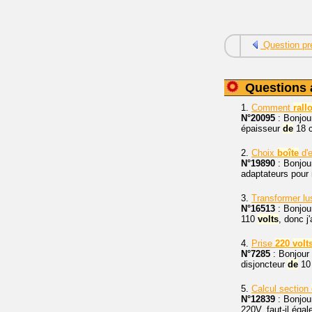
Question pr
Questions 
1.
Comment
rall
N°20095
: Bonjou
épaisseur
de
18 c
2.
Choix
boîte
d'e
N°19890
: Bonjou
adaptateurs pour 
3.
Transformer lu
N°16513
: Bonjour
110
volts
, donc j
4.
Prise
220
volt
N°7285
: Bonjour 
disjoncteur
de
10 
5.
Calcul section
N°12839
: Bonjou
220V, faut-il égal