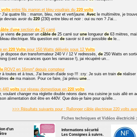
4
volts
entre fils marron et bleu voudrais du
220
volts
 J'ai quatre fils : marron, bleu, noir et vert/jaune.
Avec
le multimètre, je trou
je devrais avoir du
220
(230) entre bleu et noir : oui ou non ? J'ai...
câble
d'
une
section
de
25 carré
 je viens
de
passer un
câble
de
25 carré sur
une
longueur
de
63 mètres, mais
tableau électrique. Ma question est
de
savoir si il est possible
de
le...
le en
220
Volts
pour 150 Watts délivrés sous 12
Volts
 je dispose dun transformateur 240 V / 12 V redressés,
de
250 Watts en sorti
ing (cest en vacances quon les ramasse !), jai récupéré un...
le
ROV2 en 16mm² depuis compteur
 à toutes et à tous, J'ai besoin d'aide svp !!! :cry: Je suis en train
de
réaliser
tres
de
ma maison. Pour ce faire, j'ai prévu
une
...
n 440
volts
sur réseau domestique en
220
volts
r, voulant changer ma réglette double néons dans ma cuisine je suis allé en 
 son alimentation doit être en 440V. Que dois-je faire pour qu'elle...
>>> Résultats suivants pour : Rallonger câble électrique 220 volts av
Fiches techniques et Vidéos électricité :
tion d'un
Informations sécurité
ètre
Les Consignes à suivre.