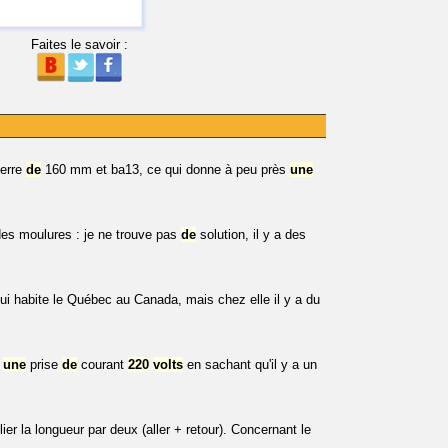
Faites le savoir :
erre
de
160 mm et ba13, ce qui donne à peu près
une
des moulures : je ne trouve pas
de
solution, il y a des
qui habite le Québec au Canada, mais chez elle il y a du
r
une
prise
de
courant
220
volts
en sachant qu'il y a un
lier la longueur par deux (aller + retour). Concernant le