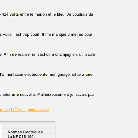
ve 414
volts
entre le marron et le bleu. Je voudrais du
 voilà il est trop court. Il me manque 3 mètres pour
e. Afin
de
réaliser un séchoir à champignon, utilisable
 l'alimentation électrique
de
mon garage, situé à
une
acheter
une
nouvelle. Malheureusement je n'avais pas
ec une boîte de jonction >>>
Normes Electriques
La NF C15-100.