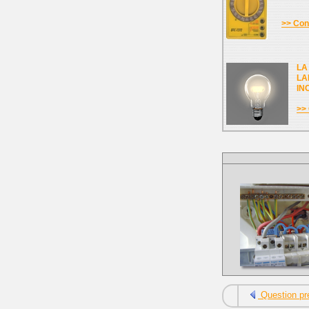
>> Cons
LA
LA
IN
>> 
Question pr