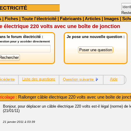
ECTRICITÉ
Reste
s
|
Fiches
|
Toute l'électricité
|
Fabricants
|
Articles
|
Images
|
Sch
e électrique 220 volts avec une boîte de jonction
ns le forum électricité :
Je pose une nouvelle question :
question pour y accéder directement
Liste des questions
Aide
écédente
Question suivante
icolage :
Rallonger câble électrique 220 volts avec une boîte de jonct
Bonjour, pour déplacer un câble électrique 220 volts est-il légal (norme) de 
(21/01/11)
21 janvier 2011 à 03:39