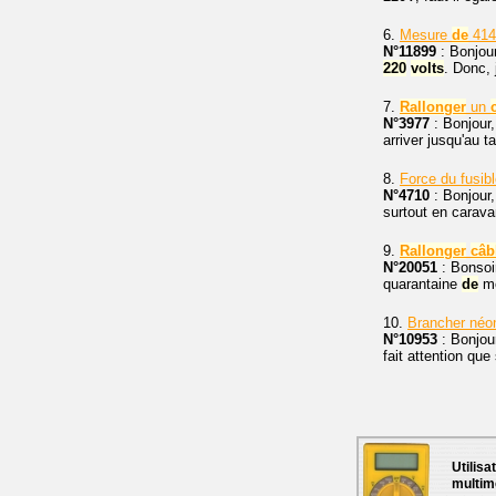
6.
Mesure
de
41
N°11899
: Bonjour
220
volts
. Donc, 
7.
Rallonger
un
N°3977
: Bonjour,
arriver jusqu'au 
8.
Force du fusib
N°4710
: Bonjour,
surtout en caravan
9.
Rallonger
câb
N°20051
: Bonsoir
quarantaine
de
mè
10.
Brancher néo
N°10953
: Bonjou
fait attention que
Utilisa
multim