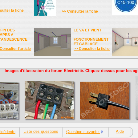
ulter la fiche
>> Consulter la fiche
 FIN DES
LE VA ET VIENT
MPES A
CANDESCENCE
FONCTIONNEMENT
ET CABLAGE
Consulter l'article
>> Consulter la fiche
Images d'illustration du forum Électricité. Cliquez dessus pour les ag
Liste des questions
Aide
écédente
Question suivante