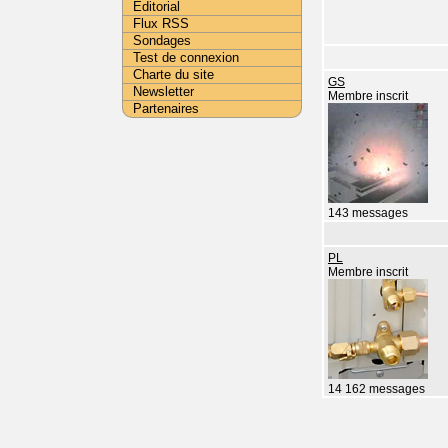
Editorial
Flux RSS
Sondages
Test de connexion
Charte du site
GS
Newsletter
Membre inscrit
Partenaires
143 messages
PL
Membre inscrit
14 162 messages