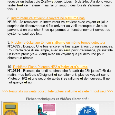
recevoir un ballast glo 2x24w
et
deux tubes T5 de 24w. J'ai donc voulu
tester
tout
ce matériel mais j'ai un souci : des fois ils s'allument, des
fois ils...
8.
interrupteur va
et
vient le voyant ne
s'allume
pas
N°198
: Je remplace un interrupteur va
et
vient avec voyant
et
j'ai la
surprise de découvrir que 4 fils arrivent au vieil interrupteur. Je suis
parvenu à en brancher 3, ce qui permet un fonctionnement correct du
système, sauf que le...
9.
Problème éclairage témoin
s'allume
en même temps détecteur
N°14895
: Bonjour, Une fois encore, je fais appel à vos connaissances.
Pour l'éclairage d'une lampe, avec un
seul
point d'allumage, j'ai installé
un interrupteur (va & vient) avec un voyant que j'ai détourné pour
obtenir un témoin...
10.
Problème Flash Piloteco HP2
s'éteint
et
s'allume
N°10314
: Bonsoir, du lundi au dimanche à partir de 23h jusqu'à 6h du
matin, mes boîtiers s'éteignent
et
se rallument, plus de voyant sur le
Piloteco HP2
et
une seconde après il se rallume
et
de nouveau. Il ne
fait que ça
et
au...
>>> Résultats suivants pour : Télérupteur s'allume et s'éteint tout seul >>>
Fiches techniques et Vidéos électricité :