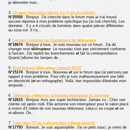
je démonter mon...
3.
Un
seul
interrupteur témoin sur 4 circuits lumière
N°25550
: Bonjour. J'ai cherché dans le forum mais je n'ai trouvé
aucune réponse à mon problème spécifique (ou j'ai mal cherché). Les
données : Il y a 4 circuits de lumières dans quatre pièces différentes
au sous-sol. Il n'y...
4.
Lampes clignotent au changement de
télérupteur
N°18674
: Bonjour à tous, Je suis nouveau sur ce forum. J'ai dû
changer mon
télérupteur
. Le nouveau n'est pas strictement conforme
à l'ancien. J'ai repéré les branchements
et
fait la correspondance.
Quand j'allume les lampes de...
5.
Branchement
télérupteur
Legrand 49107
N°15174
: Bonjour à tous. Nouveau
et
sur le forum que j'ai parcouru par
rapport à mon problème. Pour info je suis malheureusement une bille
en électricité (
et
en orthographe). Voilà, hier impossible d'éteindre mon
ampoule...
6.
Téléviseur
s'éteint
en actionnant interrupteur du luminaire
N°12615
: Bonjour. Avis aux super techniciens. Jamais vu ; Chez une
cliente cet après midi. Elle actionne son interrupteur pour le salon placé
à moins d'1 mètre de son nouveau téléviseur, celui-ci se coupe
et
se
ré-allume. On...
7.
Tube néon T5 qui
s'allume
puis
s'éteint
aussitôt
N°17793
: Bonsoir, Je suis aquariophile. J'ai un petit souci, je viens de