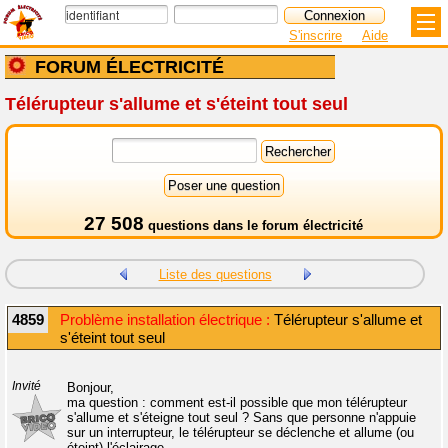
S'inscrire
Aide
FORUM ÉLECTRICITÉ
Télérupteur s'allume et s'éteint tout seul
27 508
questions dans le
forum électricité
Liste des questions
4859
Problème installation électrique :
Télérupteur s'allume et
s'éteint tout seul
Invité
Bonjour,
ma question : comment est-il possible que mon télérupteur
s'allume et s'éteigne tout seul ? Sans que personne n'appuie
sur un interrupteur, le télérupteur se déclenche et allume (ou
éteint) l'éclairage.