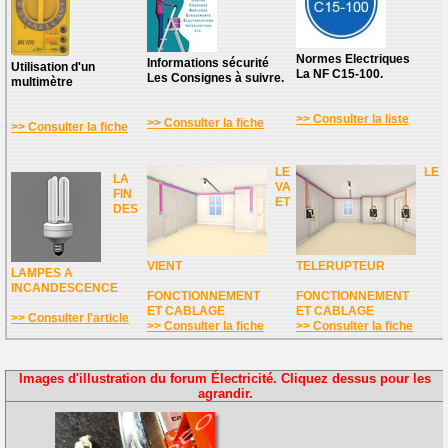
Normes Electriques
Informations sécurité
Utilisation d'un
La NF C15-100.
Les Consignes à suivre.
multimètre
>> Consulter la liste
>> Consulter la fiche
>> Consulter la fiche
LE
LE
LA
VA
FIN
ET
DES
VIENT
TELERUPTEUR
LAMPES A
INCANDESCENCE
FONCTIONNEMENT
FONCTIONNEMENT
ET CABLAGE
ET CABLAGE
>> Consulter l'article
>> Consulter la fiche
>> Consulter la fiche
Images d'illustration du forum Électricité. Cliquez dessus pour les
agrandir.