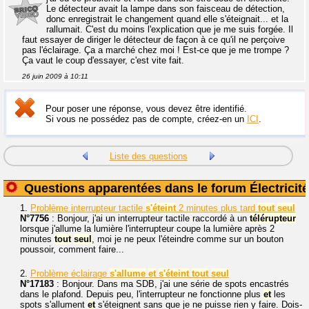
Le détecteur avait la lampe dans son faisceau de détection,
donc enregistrait le changement quand elle s'éteignait... et la
rallumait. C'est du moins l'explication que je me suis forgée. Il
faut essayer de diriger le détecteur de façon à ce qu'il ne perçoive
pas l'éclairage. Ça a marché chez moi ! Est-ce que je me trompe ?
Ça vaut le coup d'essayer, c'est vite fait.
26 juin 2009 à 10:11
Pour poser une réponse, vous devez être identifié.
Si vous ne possédez pas de compte, créez-en un
ICI
.
Liste des questions
Questions apparentées dans le forum Électricité
1.
Problème interrupteur tactile
s'éteint
2 minutes plus tard
tout
seul
N°7756
: Bonjour, j'ai un interrupteur tactile raccordé à un
télérupteur
lorsque j'allume la lumière l'interrupteur coupe la lumière après 2
minutes
tout
seul
, moi je ne peux l'éteindre comme sur un bouton
poussoir, comment faire...
2.
Problème éclairage
s'allume
et
s'éteint
tout
seul
N°17183
: Bonjour. Dans ma SDB, j'ai une série de spots encastrés
dans le plafond. Depuis peu, l'interrupteur ne fonctionne plus
et
les
spots s'allument
et
s'éteignent sans que je ne puisse rien y faire. Dois-