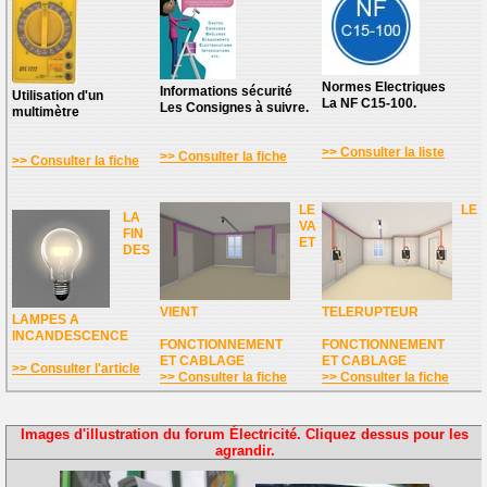
Normes Electriques
Informations sécurité
Utilisation d'un
La NF C15-100.
Les Consignes à suivre.
multimètre
>> Consulter la liste
>> Consulter la fiche
>> Consulter la fiche
LE
LE
LA
VA
FIN
ET
DES
VIENT
TELERUPTEUR
LAMPES A
INCANDESCENCE
FONCTIONNEMENT
FONCTIONNEMENT
ET CABLAGE
ET CABLAGE
>> Consulter l'article
>> Consulter la fiche
>> Consulter la fiche
Images d'illustration du forum Électricité. Cliquez dessus pour les
agrandir.