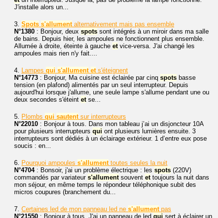
J'installe alors un...
3.
Spots
s'allument
alternativement mais pas ensemble
N°1380
: Bonjour, deux
spots
sont intégrés à un miroir dans ma salle
de bains. Depuis hier, les ampoules ne fonctionnent plus ensemble.
Allumée à droite, éteinte à gauche
et
vice-versa. J'ai changé les
ampoules mais rien n'y fait....
4.
Lampes
qui
s'allument
et
s'éteignent
N°14773
: Bonjour, Ma cuisine est éclairée par cinq
spots
basse
tension (en plafond) alimentés par un seul interrupteur. Depuis
aujourd'hui lorsque j'allume, une seule lampe s'allume pendant une ou
deux secondes s'éteint
et
se...
5.
Plombs
qui
sautent
sur interrupteurs
N°22010
: Bonjour à tous. Dans mon tableau j’ai un disjoncteur 10A
pour plusieurs interrupteurs
qui
ont plusieurs lumières ensuite. 3
interrupteurs sont dédiés à un éclairage extérieur. 1 d’entre eux pose
soucis : en...
6.
Pourquoi ampoules
s'allument
toutes seules la nuit
N°4704
: Bonsoir, j'ai un problème électrique : les
spots
(220V)
commandés par variateur
s'allument
souvent
et
toujours la nuit dans
mon séjour, en même temps le répondeur téléphonique subit des
micros coupures (branchement du...
7.
Certaines led de mon panneau led ne
s'allument
pas
N°21550
: Bonjour à tous. J'ai un panneau de led
qui
sert à éclairer un