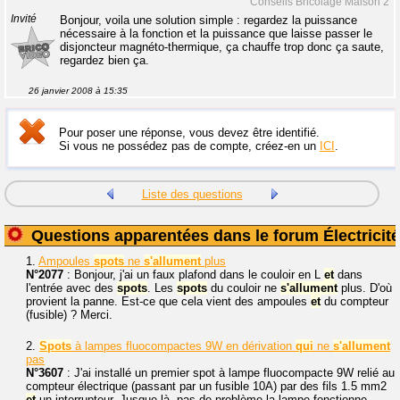
Conseils Bricolage Maison 2
Invité
Bonjour, voila une solution simple : regardez la puissance
nécessaire à la fonction et la puissance que laisse passer le
disjoncteur magnéto-thermique, ça chauffe trop donc ça saute,
regardez bien ça.
26 janvier 2008 à 15:35
Pour poser une réponse, vous devez être identifié.
Si vous ne possédez pas de compte, créez-en un
ICI
.
Liste des questions
Questions apparentées dans le forum Électricité
1.
Ampoules
spots
ne
s'allument
plus
N°2077
: Bonjour, j'ai un faux plafond dans le couloir en L
et
dans
l'entrée avec des
spots
. Les
spots
du couloir ne
s'allument
plus. D'où
provient la panne. Est-ce que cela vient des ampoules
et
du compteur
(fusible) ? Merci.
2.
Spots
à lampes fluocompactes 9W en dérivation
qui
ne
s'allument
pas
N°3607
: J'ai installé un premier spot à lampe fluocompacte 9W relié au
compteur électrique (passant par un fusible 10A) par des fils 1.5 mm2
et
un interrupteur. Jusque là, pas de problème la lampe fonctionne.