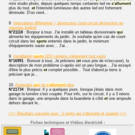
mini studio photo, depuis quelques temps certaines led ne
s'allument
plus du tout,
et
l'intensité lumineuse des autres led est fortement
diminuée. D’où vient...
8.
Interrupteur différentiel + disjoncteur court-circuit disjonction au
mauvais endroit
N°21118
: Bonjour à tous. J'ai installé un tableau divisionnaire
qui
alimente les équipements du jardin. Je souhaite qu'en cas de court-
circuit dans les
spots
enterrés dans le jardin, le minimum
d'équipements saute avec... J'ai...
9.
Installation
spots
LED certains s'éteignent tout seuls
N°16991
: Bonsoir à tous, Je préviens (
et
vous prie de m'excuser), la
description de mon problème ci-après est un peu longue... J'ai essayé
d'être le plus précis
et
complet possible... Tout d'abord je tiens à
préciser que je...
10.
Ampoules
qui
ne
s'allument
plus
N°21734
: Bonjour. Il y a quelques jours, lorsque j'étais dans mon
garage la lumière s'est coupée. Pour info, sur le circuit, il y a 3 néons
dans le garage, une ampoule dans la buanderie à côté
et
une ampoule
dehors devant le...
>>> Résultats suivants pour : 2 spots qui s'allument et sautent >>>
Fiches techniques et Vidéos électricité :