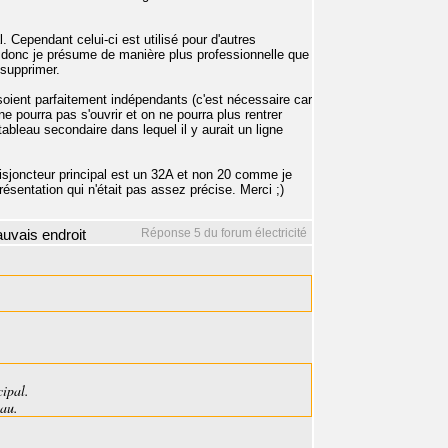
. Cependant celui-ci est utilisé pour d'autres
en donc je présume de manière plus professionnelle que
 supprimer.
ient parfaitement indépendants (c'est nécessaire car
ne pourra pas s'ouvrir et on ne pourra plus rentrer
bleau secondaire dans lequel il y aurait un ligne
isjoncteur principal est un 32A et non 20 comme je
présentation qui n'était pas assez précise. Merci ;)
Réponse 5 du forum électricité
mauvais endroit
cipal.
eau.