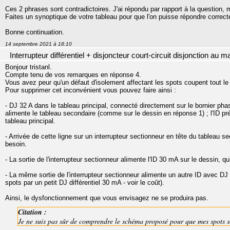
Ces 2 phrases sont contradictoires. J'ai répondu par rapport à la question,
Faites un synoptique de votre tableau pour que l'on puisse répondre correc
Bonne continuation.
14 septembre 2021 à 18:10
Interrupteur différentiel + disjoncteur court-circuit disjonction au 
Bonjour tristanl.
Compte tenu de vos remarques en réponse 4.
Vous avez peur qu'un défaut d'isolement affectant les spots coupent tout le
Pour supprimer cet inconvénient vous pouvez faire ainsi :
- DJ 32 A dans le tableau principal, connecté directement sur le bornier phas
alimente le tableau secondaire (comme sur le dessin en réponse 1) ; l'ID pré
tableau principal.
- Arrivée de cette ligne sur un interrupteur sectionneur en tête du tableau s
besoin.
- La sortie de l'interrupteur sectionneur alimente l'ID 30 mA sur le dessin, q
- La même sortie de l'interrupteur sectionneur alimente un autre ID avec D
spots par un petit DJ différentiel 30 mA - voir le coût).
Ainsi, le dysfonctionnement que vous envisagez ne se produira pas.
Citation :
Je ne suis pas sûr de comprendre le schéma proposé pour que mes spots s