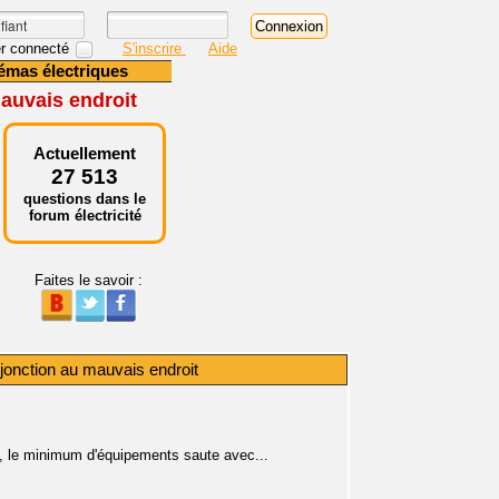
r connecté
S'inscrire
Aide
émas électriques
mauvais endroit
Actuellement
27 513
questions dans le
forum électricité
Faites le savoir :
isjonction au mauvais endroit
in, le minimum d'équipements saute avec...