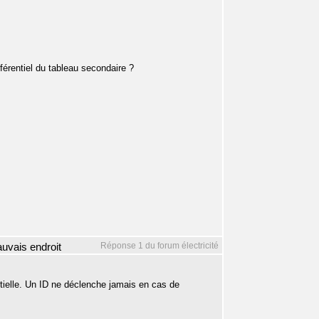
férentiel du tableau secondaire ?
Réponse 1 du forum électricité
mauvais endroit
entielle. Un ID ne déclenche jamais en cas de