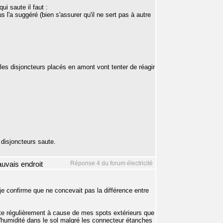
ui saute il faut :
s l'a suggéré (bien s'assurer qu'il ne sert pas à autre
les disjoncteurs placés en amont vont tenter de réagir
 disjoncteurs saute.
Réponse 4 du forum électricité
mauvais endroit
je confirme que ne concevait pas la différence entre
saute régulièrement à cause de mes spots extérieurs que
 l'humidité dans le sol malgré les connecteur étanches