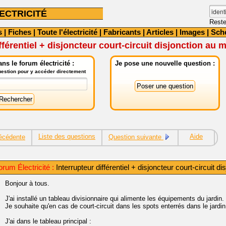
ECTRICITÉ
Reste
s
|
Fiches
|
Toute l'électricité
|
Fabricants
|
Articles
|
Images
|
Sch
fférentiel + disjoncteur court-circuit disjonction au 
ns le forum électricité :
Je pose une nouvelle question :
question pour y accéder directement
Liste des questions
Aide
écédente
Question suivante
rum Électricité :
Interrupteur différentiel + disjoncteur court-circuit d
Bonjour à tous.
J'ai installé un tableau divisionnaire qui alimente les équipements du jardin.
Je souhaite qu'en cas de court-circuit dans les spots enterrés dans le jard
J'ai dans le tableau principal :