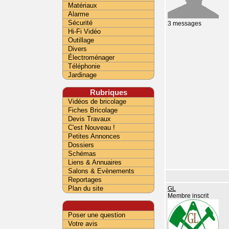
Matériaux
Alarme
Sécurité
3 messages
Hi-Fi Vidéo
Outillage
Divers
Électroménager
Téléphonie
Jardinage
Rubriques
Vidéos de bricolage
Fiches Bricolage
Devis Travaux
C'est Nouveau !
Petites Annonces
Dossiers
Schémas
Liens & Annuaires
Salons & Evènements
Reportages
Plan du site
GL
Membre inscrit
Poser une question
Votre avis