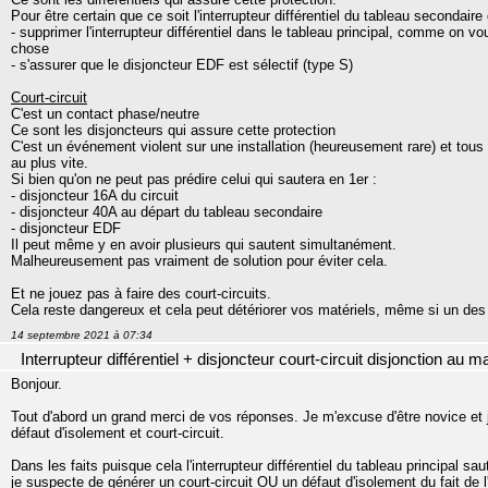
Pour être certain que ce soit l'interrupteur différentiel du tableau secondaire q
- supprimer l'interrupteur différentiel dans le tableau principal, comme on vou
chose
- s'assurer que le disjoncteur EDF est sélectif (type S)
Court-circuit
C'est un contact phase/neutre
Ce sont les disjoncteurs qui assure cette protection
C'est un événement violent sur une installation (heureusement rare) et tous 
au plus vite.
Si bien qu'on ne peut pas prédire celui qui sautera en 1er :
- disjoncteur 16A du circuit
- disjoncteur 40A au départ du tableau secondaire
- disjoncteur EDF
Il peut même y en avoir plusieurs qui sautent simultanément.
Malheureusement pas vraiment de solution pour éviter cela.
Et ne jouez pas à faire des court-circuits.
Cela reste dangereux et cela peut détériorer vos matériels, même si un des
14 septembre 2021 à 07:34
Interrupteur différentiel + disjoncteur court-circuit disjonction au 
Bonjour.
Tout d'abord un grand merci de vos réponses. Je m'excuse d'être novice et 
défaut d'isolement et court-circuit.
Dans les faits puisque cela l'interrupteur différentiel du tableau principal 
je suspecte de générer un court-circuit OU un défaut d'isolement du fait de