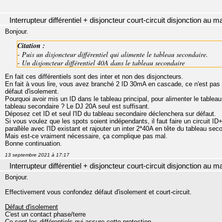
Interrupteur différentiel + disjoncteur court-circuit disjonction au 
Bonjour.
Citation :
- Puis un disjoncteur différentiel qui alimente le tableau secondaire.
- Un disjoncteur différentiel 40A dans le tableau secondaire
En fait ces différentiels sont des inter et non des disjoncteurs.
En fait à vous lire, vous avez branché 2 ID 30mA en cascade, ce n'est pas sé
défaut d'isolement.
Pourquoi avoir mis un ID dans le tableau principal, pour alimenter le table
tableau secondaire ? Le DJ 20A seul est suffisant.
Déposez cet ID et seul l'ID du tableau secondaire déclenchera sur défaut.
Si vous voulez que les spots soient indépendants, il faut faire un circuit I
parallèle avec l'ID existant et rajouter un inter 2*40A en tête du tableau sec
Mais est-ce vraiment nécessaire, ça complique pas mal.
Bonne continuation.
13 septembre 2021 à 17:17
Interrupteur différentiel + disjoncteur court-circuit disjonction au 
Bonjour.
Effectivement vous confondez défaut d'isolement et court-circuit.
Défaut d'isolement
C'est un contact phase/terre
Ce sont les différentiels qui assure cette protection.