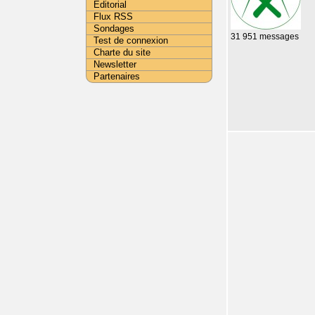
Editorial
Flux RSS
Sondages
31 951 messages
Test de connexion
Charte du site
Newsletter
Partenaires