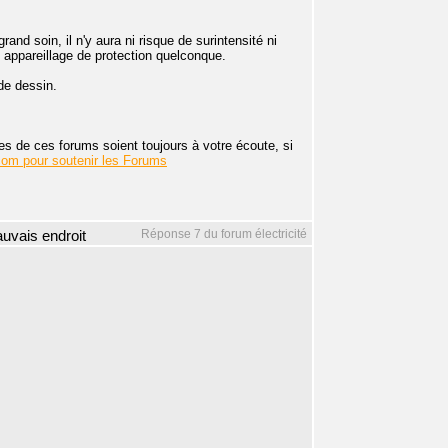
nd soin, il n'y aura ni risque de surintensité ni
 appareillage de protection quelconque.
de dessin.
s de ces forums soient toujours à votre écoute, si
com pour soutenir les Forums
Réponse 7 du forum électricité
mauvais endroit