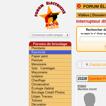
FORUM ÉL
Vidéos
|
Dossier
Interrupteur di
Rechercher da
ou taper le n° d'une 
Choisissez votre langue
Forums de bricolage
Plomberie
Électricité
Papier peint
Peinture
Menuiserie
Question pr
Sols . Carrelages
Maçonnerie
Isolation
21118
Question Fo
Chauffage
Climatisation
tristanl
Écologie Habitat
Membre inscrit
Bricolage Créatif Photos
Litiges Travaux
Toitures
Décoration