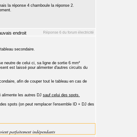
 mais la réponse 4 chamboule la réponse 2.
tement.
Réponse 6 du forum électricité
mauvais endroit
 tableau secondaire.
e neutre de celui ci, sa ligne de sortie 6 mm²
sent est laissé pour alimenter d'autres circuits du
econdaire, afin de couper tout le tableau en cas de
ui alimente les autres DJ
sauf celui des spots.
J des spots (on peut remplacer l'ensemble ID + DJ des
oient parfaitement indépendants