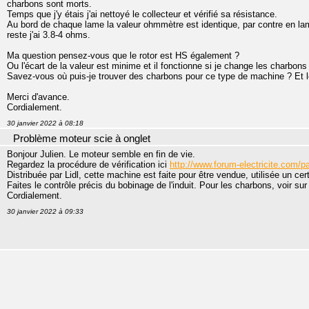
charbons sont morts.
Temps que j'y étais j'ai nettoyé le collecteur et vérifié sa résistance.
Au bord de chaque lame la valeur ohmmètre est identique, par contre en lam
reste j'ai 3.8-4 ohms.
Ma question pensez-vous que le rotor est HS également ?
Ou l'écart de la valeur est minime et il fonctionne si je change les charbons
Savez-vous où puis-je trouver des charbons pour ce type de machine ? Et le
Merci d'avance.
Cordialement.
30 janvier 2022 à 08:18
Problème moteur scie à onglet
Bonjour Julien. Le moteur semble en fin de vie.
Regardez la procédure de vérification ici
http://www.forum-electricite.com/pa
Distribuée par Lidl, cette machine est faite pour être vendue, utilisée un cer
Faites le contrôle précis du bobinage de l'induit. Pour les charbons, voir sur 
Cordialement.
30 janvier 2022 à 09:33