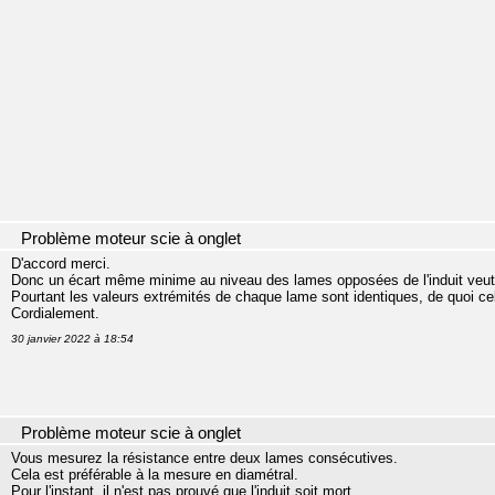
Problème moteur scie à onglet
D'accord merci.
Donc un écart même minime au niveau des lames opposées de l'induit veut d
Pourtant les valeurs extrémités de chaque lame sont identiques, de quoi cela p
Cordialement.
30 janvier 2022 à 18:54
Problème moteur scie à onglet
Vous mesurez la résistance entre deux lames consécutives.
Cela est préférable à la mesure en diamétral.
Pour l'instant, il n'est pas prouvé que l'induit soit mort.