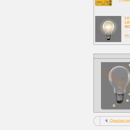
LA
LA
IN
>> 
Question pr