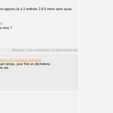
e opposé j'ai à 2 endroits 2.8-3 ohms alors qu'au
 ?
 rotor ?
Réponse 1 d'un contributeur du forum électricité
nne-scie-circulaire-skill.html
tain temps, pour finir en déchèterie.
le net.