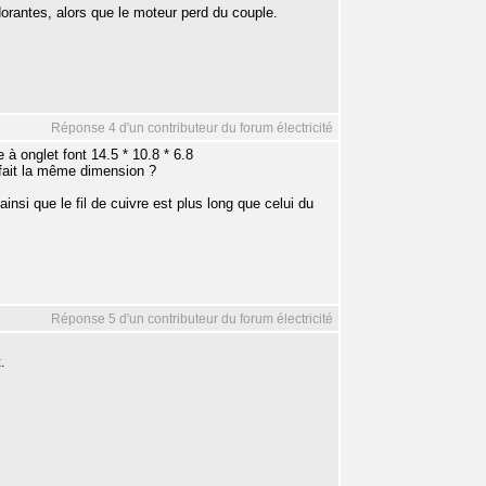
dorantes, alors que le moteur perd du couple.
Réponse 4 d'un contributeur du forum électricité
e à onglet font 14.5 * 10.8 * 6.8
 fait la même dimension ?
insi que le fil de cuivre est plus long que celui du
Réponse 5 d'un contributeur du forum électricité
.