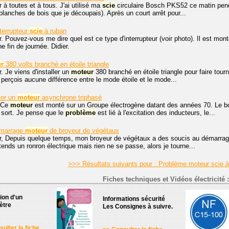
 à toutes et à tous. J'ai utilisé ma
scie
circulaire Bosch PKS52 ce matin pend
planches de bois que je découpais). Après un court arrêt pour...
terrupteur
scie
à ruban
. Pouvez-vous me dire quel est ce type d'interrupteur (voir photo). Il est mon
 fin de journée. Didier.
r
380 volts branché en étoile triangle
. Je viens d'installer un
moteur
380 branché en étoile triangle pour faire tou
e perçois aucune différence entre le mode étoile et le mode...
ter un
moteur
asynchrone triphasé
 Ce
moteur
est monté sur un Groupe électrogène datant des années 70. Le bo
 sort. Je pense que le
problème
est lié à l'excitation des inducteurs, le...
marrage
moteur
de broyeur de végétaux
, Depuis quelque temps, mon broyeur de végétaux a des soucis au démarrage. L
tends un ronron électrique mais rien ne se passe, alors je tourne...
>>> Résultats suivants pour : Problème moteur scie 
Fiches techniques et Vidéos électricité :
tion d'un
Informations sécurité
ètre
Les Consignes à suivre.
ulter la fiche