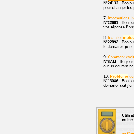
N°24132
: Bonjour
pour changer les 
7.
Informations in
N°22681
: Bonjour
vos réponse Bonne
8.
Installer
moteu
N°22892
: Bonjour
le démarrer, je n
9.
Comment exci
N°8733
: Bonjour
aucun courant ne
10.
Problème
dé
N°13086
: Bonjour
démarre, soit j’en
Utilisa
multim
>> Cons