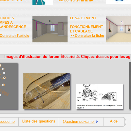
>> Consulter la fiche
 FIN DES
LE VA ET VIENT
MPES A
CANDESCENCE
FONCTIONNEMENT
ET CABLAGE
Consulter l'article
>> Consulter la fiche
Images d'illustration du forum Électricité. Cliquez dessus pour les ag
Liste des questions
Aide
écédente
Question suivante