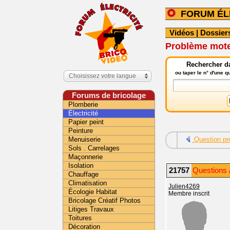
FORUM ÉL
Vidéos
|
Dossier
Problème mote
Rechercher da
ou taper le n° d'une 
Choisissez votre langue
Forums de bricolage
Plomberie
Électricité
Papier peint
Peinture
Menuiserie
Question pr
Sols . Carrelages
Maçonnerie
Isolation
21757
Questions /
Chauffage
Climatisation
Julien4269
Écologie Habitat
Membre inscrit
Bricolage Créatif Photos
Litiges Travaux
Toitures
Décoration