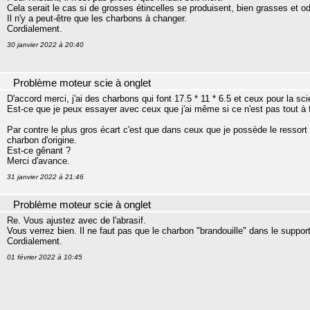
Cela serait le cas si de grosses étincelles se produisent, bien grasses et o
Il n'y a peut-être que les charbons à changer.
Cordialement.
30 janvier 2022 à 20:40
Problème moteur scie à onglet
D'accord merci, j'ai des charbons qui font 17.5 * 11 * 6.5 et ceux pour la sci
Est-ce que je peux essayer avec ceux que j'ai même si ce n'est pas tout à
Par contre le plus gros écart c'est que dans ceux que je possède le ressort a
charbon d'origine.
Est-ce gênant ?
Merci d'avance.
31 janvier 2022 à 21:46
Problème moteur scie à onglet
Re. Vous ajustez avec de l'abrasif.
Vous verrez bien. Il ne faut pas que le charbon "brandouille" dans le support
Cordialement.
01 février 2022 à 10:45