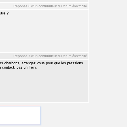
Réponse 6 d'un contributeur du forum électricité
utre ?
Réponse 7 d'un contributeur du forum électricité
res charbons, arrangez vous pour que les pressions
n contact, pas un frein.