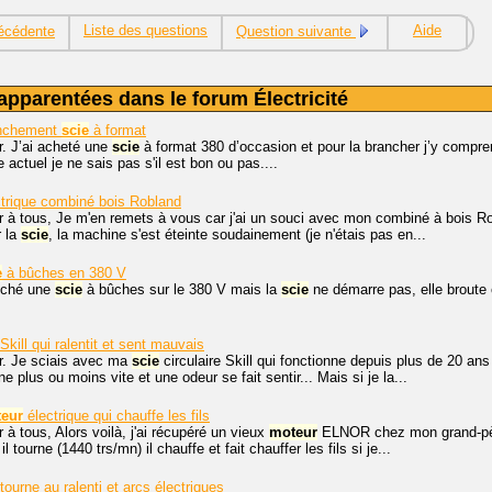
Liste des questions
Aide
écédente
Question suivante
apparentées dans le forum Électricité
nchement
scie
à format
r. J’ai acheté une
scie
à format 380 d’occasion et pour la brancher j’y comprends 
actuel je ne sais pas s'il est bon ou pas....
trique combiné bois Robland
r à tous, Je m'en remets à vous car j'ai un souci avec mon combiné à bois 
r la
scie
, la machine s'est éteinte soudainement (je n'étais pas en...
e
à bûches en 380 V
anché une
scie
à bûches sur le 380 V mais la
scie
ne démarre pas, elle broute et
 Skill qui ralentit et sent mauvais
r. Je sciais avec ma
scie
circulaire Skill qui fonctionne depuis plus de 20 ans 
rne plus ou moins vite et une odeur se fait sentir... Mais si je la...
eur
électrique qui chauffe les fils
 à tous, Alors voilà, j'ai récupéré un vieux
moteur
ELNOR chez mon grand-père,
 tourne (1440 trs/mn) il chauffe et fait chauffer les fils si je...
 tourne au ralenti et arcs électriques