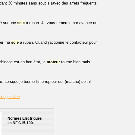
ant 30 minutes sans soucis (avec des arrêts fréquents
té sur une
scie
à ruban. Je vous remercie par avance de
rner ma
scie
à ruban. Quand j'actionne le contacteur pour
binage est en bon état, le
moteur
tourne bien mais
orsque je tourne l'interrupteur sur (marche) soit il
à onglet >>>
Normes Electriques
La NF C15-100.