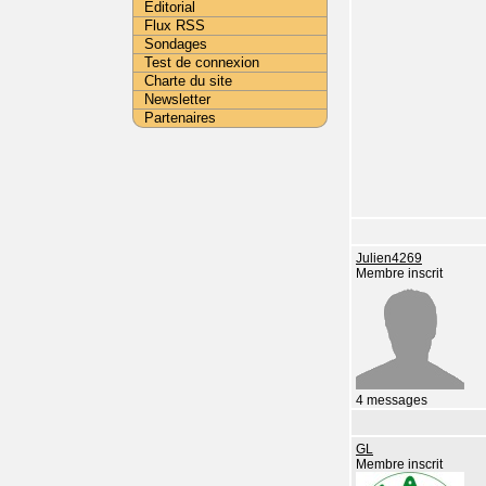
Editorial
Flux RSS
Sondages
Test de connexion
Charte du site
Newsletter
Partenaires
Julien4269
Membre inscrit
4 messages
GL
Membre inscrit