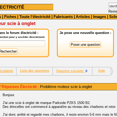
ECTRICITÉ
Reste
s
|
Fiches
|
Toute l'électricité
|
Fabricants
|
Articles
|
Images
|
Sch
ur scie à onglet
ns le forum électricité :
Je pose une nouvelle question :
question pour y accéder directement
Liste des questions
Aide
écédente
Question suivante
 Réponses Électricité :
Problème moteur scie à onglet
Bonjour.
J'ai une scie à onglet de marque Parkside PZKS 1500 B2.
Des étincelles ont commencé à apparaître au niveau des charbons et rotor.
J'ai donc arrêté et regardé mes charbons, il reste environ 5-6 mm mais le f