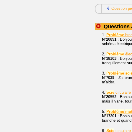
Question pr
Questions 
1.
Problème
bra
N°20891
: Bonjou
schéma électrique 
2.
Problème
élec
N°18303
: Bonjou
tranquillement su
3.
Problème
sci
N°7039
: J'ai br
m'aider.
4.
Scie
circulaire
N°20552
: Bonjou
mais il varie, tou
5.
Problème
mot
N°13201
: Bonjour
branché et quand il
6.
Scie
circulaire