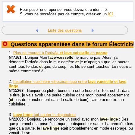
Pour poser une réponse, vous devez être identifié.
Si vous ne possédez pas de compte, créez-en un
ICI
.
Liste des questions
Questions apparentées dans le forum Électricité
1.
Plus de courant à l'arrivée
et
lave
-
vaisselle
en
panne
N°7361
: Bonjour Mon
lave
-
vaisselle
ne marche pas. Alors, j'ai
démonté l'arrivée dans le mur derrière
et
je m'aperçois que les sucres
sont tous fondus
et
que, du coup, les fils se sont touchés. Le neutre a
même commencé à...
2.
Installation cuisinière vitrocéramique entre
lave
vaisselle
et
lave
linge
N°15267
: Bonjour ou plutôt bonsoir à cette heure là. Tout est dit dans
le titre, je vais avoir une petite cuisine dans mon nouvel appartement
(
et
pas de branchement dans la salle de bain), j'aimerai mettre ma
cuisinière...
3.
Lave
-
linge
fait sauter le disjoncteur
N°22605
: Bonjour. Je rencontre un souci avec mon
lave
-
linge
: Dès
que je branche la prise électrique, le disjoncteur saute. La première fois
que ça a sauté, le
lave
linge
était probablement en mode essorage, ou
venait de se...