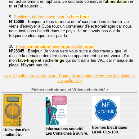
est actuellement en triphasé. Je souhaite conserver l'
alimentation
en
tri
et
j'ai souscrit...
9.
Problème de fréquence pour un
lave
-
linge
N°15088
: Bonjour à tous
et
merci de m'accepter dans le forum. Je
viens d'envoyer à Cuba tout un conteneur d'électroménager car nous
nous installons bientôt dans ce pays. Je ne savais pas que la
fréquence électrique n'est pas la...
10.
Prise
alimentation
lave
-
linge
sèche-
linge
N°23345
: Bonjour. Je viens vers vous suite à des travaux que j'ai
réalisé la semaine dernière dans un appartement qui est vieux. J'ai
mon
lave
-
linge
et
sèche-
linge
qui sont dans les WC, car manque de
place. N'ayant pas de...
>>> Résultats suivants pour : Panne alimentation électrique lave linge et
vaisselle >>>
Fiches techniques et Vidéos électricité :
Normes Electriques
Informations sécurité
Utilisation d'un
La NF C15-100.
Les Consignes à suivre.
multimètre