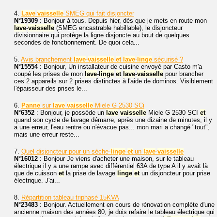
4.
Lave
vaisselle
SMEG qui fait disjoncter
N°19309
: Bonjour à tous. Depuis hier, dès que je mets en route mon
lave
-
vaisselle
(SMEG encastrable habillable), le disjoncteur
divisionnaire qui protège la ligne disjoncte au bout de quelques
secondes de fonctionnement. De quoi cela...
5.
Avis branchement
lave
-
vaisselle
et
lave
-
linge
sécurisé ?
N°15554
: Bonjour, Un installateur de cuisine envoyé par Casto m'a
coupé les prises de mon
lave
-
linge
et
lave
-
vaisselle
pour brancher
ces 2 appareils sur 2 prises distinctes à l'aide de dominos. Visiblement
l'épaisseur des prises le...
6.
Panne
sur
lave
vaisselle
Miele G 2530 SCi
N°6352
: Bonjour, je possède un
lave
vaisselle
Miele G 2530 SCI
et
quand son cycle de lavage démarre, après une dizaine de minutes, il y
a une erreur, l'eau rentre ou n'évacue pas... mon mari a changé "tout",
mais une erreur reste...
7.
Quel disjoncteur pour un sèche-
linge
et
un
lave
-
vaisselle
N°16012
: Bonjour Je viens d'acheter une maison, sur le tableau
électrique il y a une rampe avec différentiel 63A de type A il y avait là
que de cuisson
et
la prise de lavage
linge
et
un disjoncteur pour prise
électrique. J'ai...
8.
Répartition tableau triphasé 15KVA
N°23483
: Bonjour. Actuellement en cours de rénovation complète d'une
ancienne maison des années 80, je dois refaire le tableau électrique qui