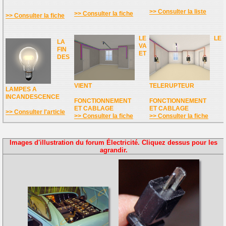
>> Consulter la liste
>> Consulter la fiche
>> Consulter la fiche
LE
LE
LA
VA
FIN
ET
DES
VIENT
TELERUPTEUR
LAMPES A
INCANDESCENCE
FONCTIONNEMENT
FONCTIONNEMENT
ET CABLAGE
ET CABLAGE
>> Consulter l'article
>> Consulter la fiche
>> Consulter la fiche
Images d'illustration du forum Électricité. Cliquez dessus pour les
agrandir.